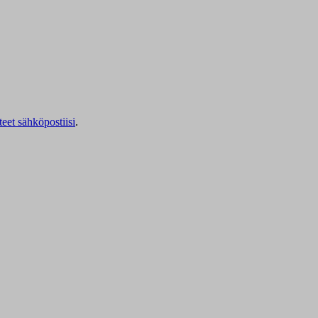
teet sähköpostiisi
.