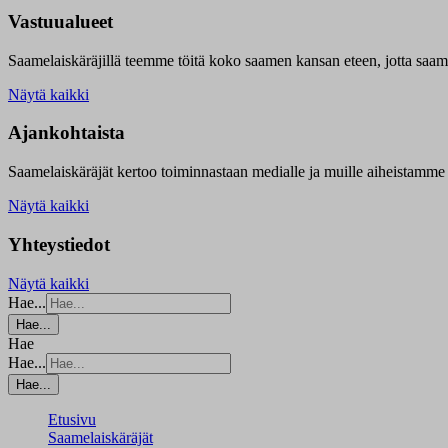
Vastuualueet
Saamelaiskäräjillä t
eemme töitä koko saamen kansan eteen, jotta saamen 
Näytä kaikki
Ajankohtaista
Saamelaiskäräjät kertoo toiminnastaan medialle ja muille aiheistamme 
Näytä kaikki
Yhteystiedot
Näytä kaikki
Hae...
Hae...
Hae
Hae...
Hae...
Etusivu
Saamelaiskäräjät