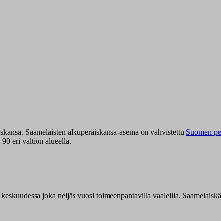
iskansa. Saamelaisten alkuperäiskansa-asema on vahvistettu
Suomen per
0 eri valtion alueella.
n keskuudessa joka neljäs vuosi toimeenpantavilla vaaleilla. Saamelaisk