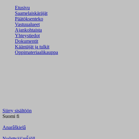
Etusivu
Saamelaiskäräjät
Päätöksenteko
Vastuualueet
Ajankohtaista
Yhteystiedot
Dokumentit
Kääntäjät ja tulkit
Oppimateriaalikauppa
Siirry sisältöön
Suomi
fi
Anarâškielâ
Nuõrttsääʹmǩiõll