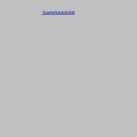
Saamelaiskäräjät