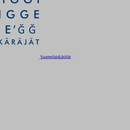
Saamelaiskäräjät