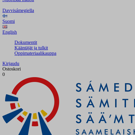
Davvisámegiella
Suomi
English
Dokumentit
Kääntäjät ja tulkit
Oppimateriaalikauppa
Kirjaudu
Ostoskori
0