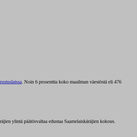
ustuslaissa
.
Noin 6 prosenttia koko maailman väestöstä eli 476
äräjien ylintä päätösvaltaa edustaa Saamelaiskäräjien kokous.