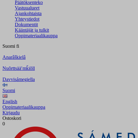
Päätöksenteko
Vastuualueet
Ajankohtaista
Yhteystiedot
Dokumentit
Kääntäjät ja tulkit
Oppimateriaalikauppa
Suomi
fi
Anarâškielâ
Nuõrttsääʹmǩiõll
Davvisámegiella
Suomi
English
Oppimateriaalikauppa
Kirjaudu
Ostoskori
0