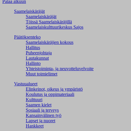
Palaa alkuun
Saamelaiskäräjät
Saamelaiskäräjät
Töissä Saamelaiskäräjillä
Saamelaiskulttuuri­keskus Sajos
Päätöksenteko
Saamelaiskäräjien kokous
Hallitus
Puheenjohtaja
Lautakunnat
Hallinto
Yhteistoiminta- ja neuvotteluvelvoite
Muut toimielimet
Vastuualueet
Elinkeinot, oikeus ja ympäristö
Koulutus ja oppimateriaali
Kulttuuri
Saamen kielet
Sosiaali ja terveys
Kansainvälinen työ
Lapset ja nuoret
Hankkeet