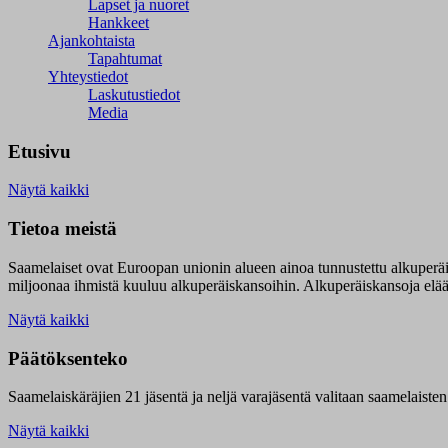
Lapset ja nuoret
Hankkeet
Ajankohtaista
Tapahtumat
Yhteystiedot
Laskutustiedot
Media
Etusivu
Näytä kaikki
Tietoa meistä
Saamelaiset ovat Euroopan unionin alueen ainoa tunnustettu alkuperä
miljoonaa ihmistä kuuluu alkuperäiskansoihin. Alkuperäiskansoja elää 9
Näytä kaikki
Päätöksenteko
Saamelaiskäräjien 21 jäsentä ja neljä varajäsentä valitaan saamelaiste
Näytä kaikki