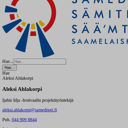
Hae...
Hae...
Hae
Aleksi Ahlakorpi
Aleksi Ahlakorpi
Ijahis Idja -festivaalin projektityöntekijä
aleksi.ahlakorpi@samediggi.fi
Puh.
044 909 8844