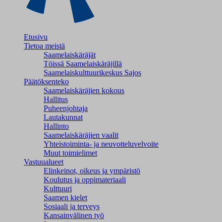
Etusivu
Tietoa meistä
Saamelaiskäräjät
Töissä Saamelaiskäräjillä
Saamelaiskulttuuri­keskus Sajos
Päätöksenteko
Saamelaiskäräjien kokous
Hallitus
Puheenjohtaja
Lautakunnat
Hallinto
Saamelaiskäräjien vaalit
Yhteistoiminta- ja neuvotteluvelvoite
Muut toimielimet
Vastuualueet
Elinkeinot, oikeus ja ympäristö
Koulutus ja oppimateriaali
Kulttuuri
Saamen kielet
Sosiaali ja terveys
Kansainvälinen työ