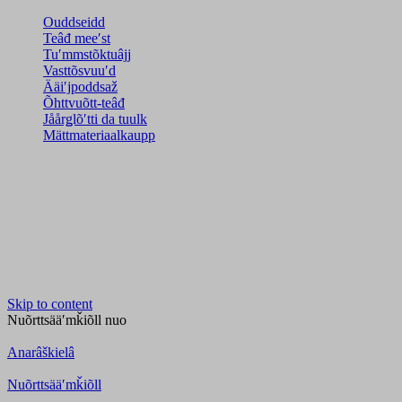
Ouddseidd
Teâđ meeʹst
Tuʹmmstõktuâjj
Vasttõsvuuʹd
Ääiʹjpoddsaž
Õhttvuõtt-teâđ
Jåårǥlõʹtti da tuulk
Mättmateriaalkaupp
Skip to content
Nuõrttsääʹmǩiõll
nuo
Anarâškielâ
Nuõrttsääʹmǩiõll