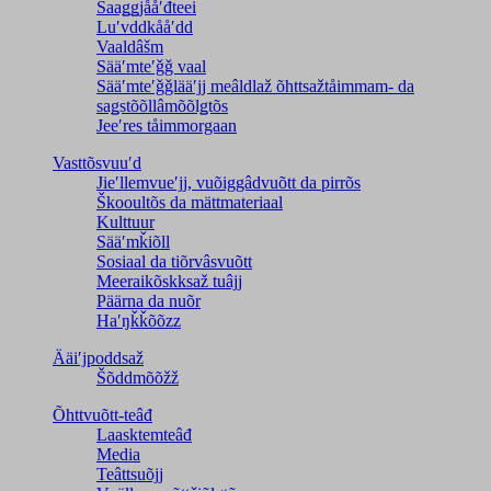
Saaǥǥjååʹđteei
Luʹvddkååʹdd
Vaaldâšm
Sääʹmteʹǧǧ vaal
Sääʹmteʹǧǧlääʹjj meâldlaž õhttsažtåimmam- da
saǥstõõllâmõõlǥtõs
Jeeʹres tåimmorgaan
Vasttõsvuuʹd
Jieʹllemvueʹjj, vuõiggâdvuõtt da pirrõs
Škooultõs da mättmateriaal
Kulttuur
Sääʹmǩiõll
Sosiaal da tiõrvâsvuõtt
Meeraikõskksaž tuâjj
Päärna da nuõr
Haʹŋǩǩõõzz
Ääiʹjpoddsaž
Šõddmõõžž
Õhttvuõtt-teâđ
Laasktemteâđ
Media
Teâttsuõjj