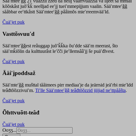
Sääʹmteeʹǧǧ 21 vuäzzliʹžžed da nellj väärrvuäzzla vaʹlljeet säʹmmlai
kõõskâst juõʹǩǩ neelljad eeʹjj tueiʹmmepijjum vaalin. Sääʹmteeʹǧǧ
sååbbar eeʹttkâstt Sääʹmteeʹǧǧ pââimõs mieʹrreemvääʹld.
Čuäʹjet puk
Vasttõsvuuʹd
Sääʹmteeʹǧǧest
reâuggap
juõʹǩǩka
õuʹdde
sääʹm meer
ast
, što
sääʹmǩiõlin da kulttuurâst leʹčči jieʹllemsââʹjj še puäʹđlvest.
Čuäʹjet puk
Ääiʹjpoddsaž
Sääʹmteʹǧǧ mušttal tååimees pirr mediaaʹje da jeärrsid jeäʹrbi mieʹldd
teâđtõõzzivuiʹm.
Tiʹlle Sääʹmteeʹǧǧ teâđtõõzzid jiijjad neʹttpååšta
.
Čuäʹjet puk
Õhttvuõtt-teâđ
Čuäʹjet puk
Ooʒʒ...