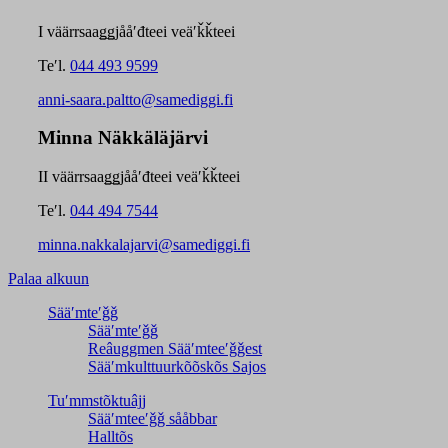
I väärrsaaǥǥjååʹđteei veäʹǩǩteei
Teʹl.
044 493 9599
anni-saara.paltto@samediggi.fi
Minna Näkkäläjärvi
II väärrsaaǥǥjååʹđteei veäʹǩǩteei
Teʹl.
044 494 7544
minna.nakkalajarvi@samediggi.fi
Palaa alkuun
Sääʹmteʹǧǧ
Sääʹmteʹǧǧ
Reâuggmen Sääʹmteeʹǧǧest
Sääʹmkulttuurkõõskõs Sajos
Tuʹmmstõktuâjj
Sääʹmteeʹǧǧ sååbbar
Halltõs