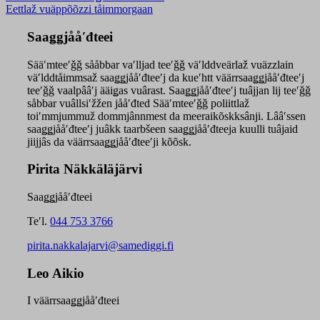
Eettlaž vuäppõõzzi tåimmorgaan
Saaǥǥjååʹđteei
Sääʹmteeʹǧǧ sååbbar vaʹlljad teeʹǧǧ väʹlddveärlaž vuäzzlain
väʹlddtåimmsaž saaǥǥjååʹđteeʹj da kueʹhtt väärrsaaǥǥjååʹđteeʹj
teeʹǧǧ vaalpââʹj ääiǥas vuârast. Saaǥǥjååʹđteeʹj tuâjjan lij teeʹǧǧ
såbbar vuâllsiʹžžen jååʹđted Sääʹmteeʹǧǧ poliittlaž
toiʹmmjummuž dommjânnmest da meeraikõskksânji. Lââʹssen
saaǥǥjååʹđteeʹj juâkk taarbšeen saaǥǥjååʹđteeja kuulli tuâjaid
jiijjâs da väärrsaaǥǥjååʹđteeʹji kõõsk.
Pirita Näkkäläjärvi
Saaǥǥjååʹđteei
Teʹl.
044 753 3766
pirita.nakkalajarvi@samediggi.fi
Leo Aikio
I väärrsaaǥǥjååʹđteei