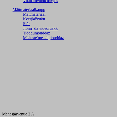
Vuällamvuõttčiõlǥtõs
Mättmateriaalkaupp
Mättmateriaal
Ǩeerjlažvuõtt
Siõr
Jiõnn- da videoruâkk
Tiõddumouddaz
Määusteʹmes digiouddaz
Menesjärventie 2 A