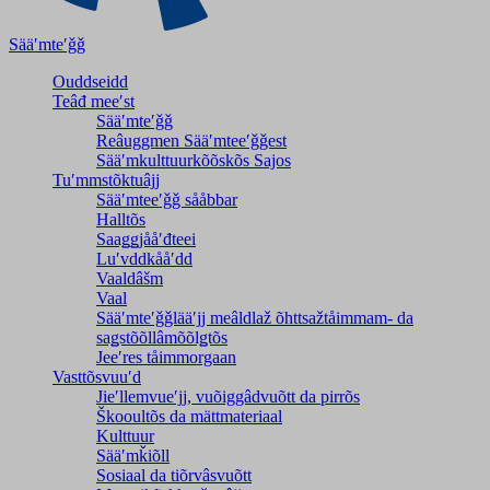
Sääʹmteʹǧǧ
Ouddseidd
Teâđ meeʹst
Sääʹmteʹǧǧ
Reâuggmen Sääʹmteeʹǧǧest
Sääʹmkulttuurkõõskõs Sajos
Tuʹmmstõktuâjj
Sääʹmteeʹǧǧ sååbbar
Halltõs
Saaǥǥjååʹđteei
Luʹvddkååʹdd
Vaaldâšm
Vaal
Sääʹmteʹǧǧlääʹjj meâldlaž õhttsažtåimmam- da
saǥstõõllâmõõlǥtõs
Jeeʹres tåimmorgaan
Vasttõsvuuʹd
Jieʹllemvueʹjj, vuõiggâdvuõtt da pirrõs
Škooultõs da mättmateriaal
Kulttuur
Sääʹmǩiõll
Sosiaal da tiõrvâsvuõtt