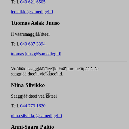
Teʹl.
040 621 6505
leo.aikio@samediggi.fi
Tuomas Aslak Juuso
II väärrsaaǥǥjååʹđteei
Teʹl.
040 687 3394
tuomas.juuso@samediggi.fi
Vuõlttâd saaǥǥjååʹđteeʹjid čuäʹjtum neʹttpååʹšt še
saaǥǥjååʹđteeʹji vieʹǩǩteeʹjid.
Niina Siivikko
Saaǥǥjååʹđteei veäʹǩǩteei
Teʹl.
044 779 1620
niina.siivikko@samediggi.fi
Anni-Saara Paltto