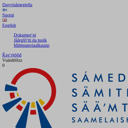
Davvisámegiella
Suomi
English
Dokumeeʹnt
Jåårǥlõʹtti da tuulk
Mättmateriaalkaupp
Ǩeeʹrjtõõđ
Vuästtõõzz
0