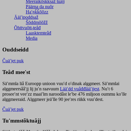
Meeraikõskksaž tuâjj
Päärna da nuõr
Haʹŋǩǩõõzz
Ääiʹjpoddsaž
Šõddmõõžž
Õhttvuõtt-teâđ
Laasktemteâđ
Media
Ouddseidd
Čuäʹjet puk
Teâđ meeʹst
Säʹmmla liâ Euroopp unioon vuuʹd oʹdinak alggmeer. Säʹmmlai
alggmeersââʹjj lij juʹn raavuum
Lääʹdd vuâđđlääʹjjest
. Nuʹt 6
proseeʹnt veeʹzz maaiʹlm naroodâst leʹbe 476 miljoon oummu koʹlle
alggmeeraid. Alggmeer jeäʹlle 90 jeeʹres riikk vuuʹdest.
Čuäʹjet puk
Tuʹmmstõktuâjj