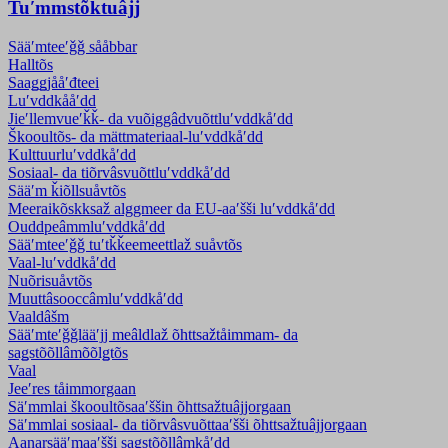
Tuʹmmstõktuâjj
Sääʹmteeʹǧǧ sååbbar
Halltõs
Saaǥǥjååʹđteei
Luʹvddkååʹdd
Jieʹllemvueʹǩǩ- da vuõiggâdvuõtt­luʹvddkåʹdd
Škooultõs- da mättmateriaal-luʹvddkåʹdd
Kulttuurluʹvddkåʹdd
Sosiaal- da tiõrvâsvuõttluʹvddkåʹdd
Sääʹm ǩiõllsuåvtõs
Meeraikõskksaž alggmeer da EU-aaʹšši luʹvddkåʹdd
Ouddpeâmmluʹvddkåʹdd
Sääʹmteeʹǧǧ tuʹtǩǩeemeettlaž suåvtõs
Vaal-luʹvddkåʹdd
Nuõrisuåvtõs
Muuttâsooccâmluʹvddkåʹdd
Vaaldâšm
Sääʹmteʹǧǧlääʹjj meâldlaž õhttsažtåimmam- da
saǥstõõllâmõõlǥtõs
Vaal
Jeeʹres tåimmorgaan
Säʹmmlai škooultõsaaʹššin õhttsažtuâjjorgaan
Säʹmmlai sosiaal- da tiõrvâsvuõttaaʹšši õhttsažtuâjjorgaan
Aanarsääʹmaaʹšši saǥstõõllâmkåʹdd