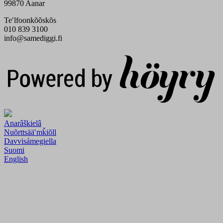
99870 Aanar
Teʹlfoonkõõskõs
010 839 3100
info@samediggi.fi
Digi- ja mainostoimisto Höyry Rovaniemi ja Oulu
Anarâškielâ
Nuõrttsääʹmǩiõll
Davvisámegiella
Suomi
English