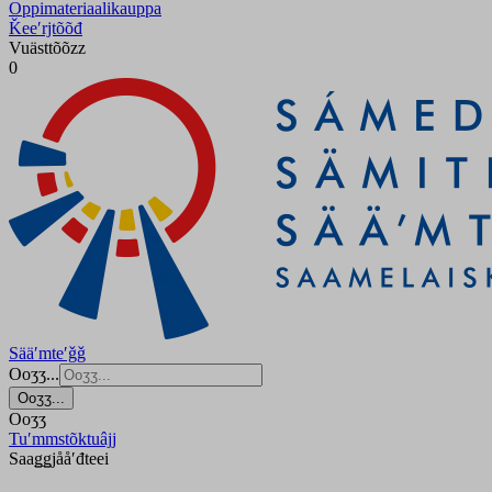
Oppimateriaalikauppa
Ǩeeʹrjtõõđ
Vuästtõõzz
0
Sääʹmteʹǧǧ
Ooʒʒ...
Ooʒʒ...
Ooʒʒ
Tuʹmmstõktuâjj
Saaǥǥjååʹđteei