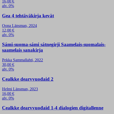
16,00
€
alv. 0%
Gea 4 tehtäväkirja kevät
Oona Länsman, 2024
12,00
€
alv. 0%
Sámi-suoma-sámi sátnegirji Saamelais-suomalais-
saamelais sanakirja
Pekka Sammallahti, 2022
30,00
€
alv. 0%
Cealkke dearvvuođaid 2
Helmi Länsman, 2023
16,00
€
alv. 0%
Cealkke dearvvuođaid 1-4 dialogien digitallenne