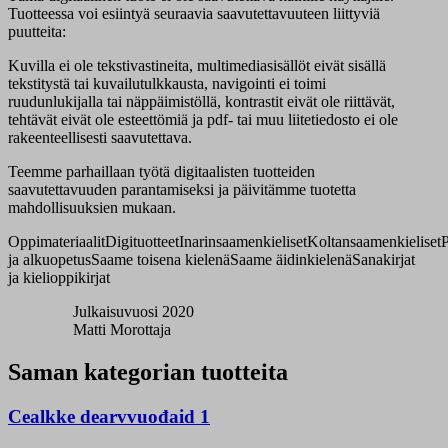
Tuotteessa voi esiintyä seuraavia saavutettavuuteen liittyviä
puutteita:
Kuvilla ei ole tekstivastineita, multimediasisällöt eivät sisällä
tekstitystä tai kuvailutulkkausta, navigointi ei toimi
ruudunlukijalla tai näppäimistöllä, kontrastit eivät ole riittävät,
tehtävät eivät ole esteettömiä ja pdf- tai muu liitetiedosto ei ole
rakeenteellisesti saavutettava.
Teemme parhaillaan työtä digitaalisten tuotteiden
saavutettavuuden parantamiseksi ja päivitämme tuotetta
mahdollisuuksien mukaan.
Oppimateriaalit
Digituotteet
Inarinsaamenkieliset
Koltansaamenkieliset
P
ja alkuopetus
Saame toisena kielenä
Saame äidinkielenä
Sanakirjat
ja kielioppikirjat
Julkaisuvuosi 2020
Matti Morottaja
Saman kategorian tuotteita
Cealkke dearvvuođaid 1