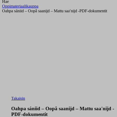
Hae
Oppimateriaalikauppa
Oahpa sániid – Oopâ saanijd – Mattu saaʹnijd -PDF-dokumentit
Takaisin
Oahpa sániid – Oopâ saanijd – Mattu saaʹnijd -
PDF-dokumentit