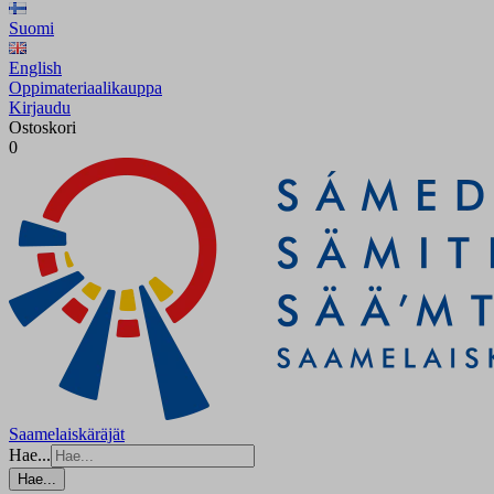
Suomi
English
Oppimateriaalikauppa
Kirjaudu
Ostoskori
0
Saamelaiskäräjät
Hae...
Hae...