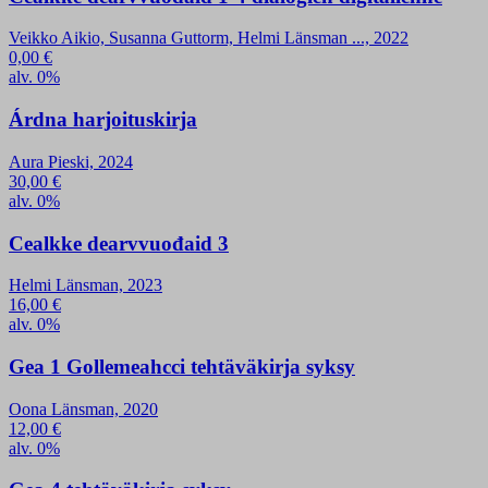
Veikko Aikio, Susanna Guttorm, Helmi Länsman ..., 2022
0,00
€
alv. 0%
Árdna harjoituskirja
Aura Pieski, 2024
30,00
€
alv. 0%
Cealkke dearvvuođaid 3
Helmi Länsman, 2023
16,00
€
alv. 0%
Gea 1 Gollemeahcci tehtäväkirja syksy
Oona Länsman, 2020
12,00
€
alv. 0%