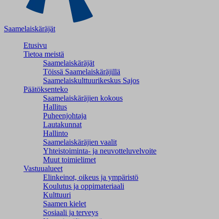
Saamelaiskäräjät
Etusivu
Tietoa meistä
Saamelaiskäräjät
Töissä Saamelaiskäräjillä
Saamelaiskulttuuri­keskus Sajos
Päätöksenteko
Saamelaiskäräjien kokous
Hallitus
Puheenjohtaja
Lautakunnat
Hallinto
Saamelaiskäräjien vaalit
Yhteistoiminta- ja neuvotteluvelvoite
Muut toimielimet
Vastuualueet
Elinkeinot, oikeus ja ympäristö
Koulutus ja oppimateriaali
Kulttuuri
Saamen kielet
Sosiaali ja terveys