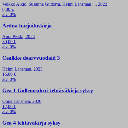
Veikko Aikio, Susanna Guttorm, Helmi Länsman ..., 2022
0,00
€
alv. 0%
Árdna harjoituskirja
Aura Pieski, 2024
30,00
€
alv. 0%
Cealkke dearvvuođaid 3
Helmi Länsman, 2023
16,00
€
alv. 0%
Gea 1 Gollemeahcci tehtäväkirja syksy
Oona Länsman, 2020
12,00
€
alv. 0%
Gea 4 tehtäväkirja syksy