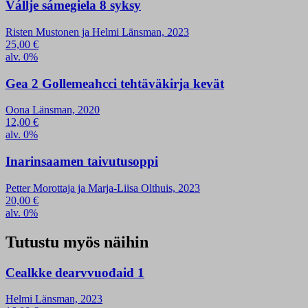
Vállje sámegiela 8 syksy
Risten Mustonen ja Helmi Länsman, 2023
25,00
€
alv. 0%
Gea 2 Gollemeahcci tehtäväkirja kevät
Oona Länsman, 2020
12,00
€
alv. 0%
Inarinsaamen taivutusoppi
Petter Morottaja ja Marja-Liisa Olthuis, 2023
20,00
€
alv. 0%
Tutustu myös näihin
Cealkke dearvvuođaid 1
Helmi Länsman, 2023