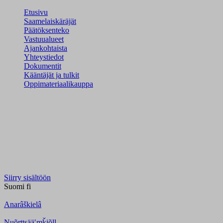
Etusivu
Saamelaiskäräjät
Päätöksenteko
Vastuualueet
Ajankohtaista
Yhteystiedot
Dokumentit
Kääntäjät ja tulkit
Oppimateriaalikauppa
Siirry sisältöön
Suomi
fi
Anarâškielâ
Nuõrttsääʹmǩiõll