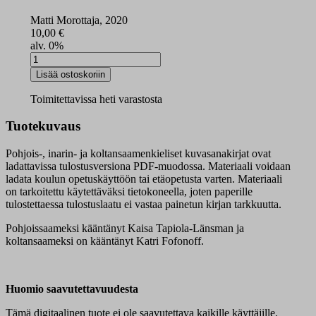
Matti Morottaja, 2020
10,00
€
alv. 0%
Oahpa
sániid
Lisää ostoskoriin
-
Oopâ
Toimitettavissa heti varastosta
saanijd
-
Tuotekuvaus
Mattu
saaʹnijd
Pohjois-, inarin- ja koltansaamenkieliset kuvasanakirjat ovat
-
ladattavissa tulostusversiona PDF-muodossa. Materiaali voidaan
PDF-
ladata koulun opetuskäyttöön tai etäopetusta varten. Materiaali
dokumentit
on tarkoitettu käytettäväksi tietokoneella, joten paperille
määrä
tulostettaessa tulostuslaatu ei vastaa painetun kirjan tarkkuutta.
Pohjoissaameksi kääntänyt Kaisa Tapiola-Länsman ja
koltansaameksi on kääntänyt Katri Fofonoff.
Huomio saavutettavuudesta
Tämä digitaalinen tuote ei ole saavutettava kaikille käyttäjille.