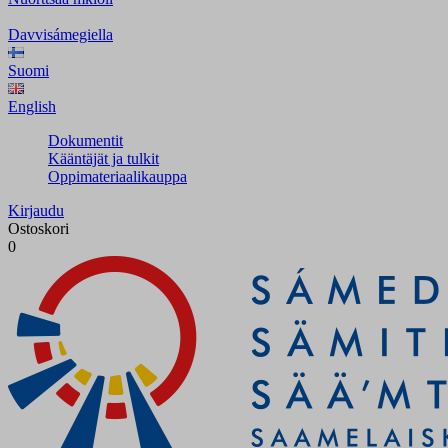
Davvisámegiella
Suomi
English
Dokumentit
Kääntäjät ja tulkit
Oppimateriaalikauppa
Kirjaudu
Ostoskori
0