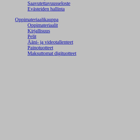
Saavutettavuusseloste
Evästeiden hallinta
Oppimateriaalikauppa
Oppimateriaalit
Kirjallisuus
Pelit
Ääni- ja videotallenteet
Painotuotteet
Maksuttomat digituotteet