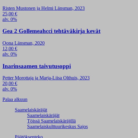
Risten Mustonen ja Helmi Länsman, 2023
25,00
€
alv. 0%
Gea 2 Gollemeahcci tehtäväkirja kevät
Oona Länsman, 2020
12,00
€
alv. 0%
Inarinsaamen taivutusoppi
Petter Morottaja ja Marja-Liisa Olthuis, 2023
20,00
€
alv. 0%
Palaa alkuun
Saamelaiskäräjät
Saamelaiskäräjät
Töissä Saamelaiskäräjillä
Saamelaiskulttuuri­keskus Sajos
Päätöksenteko