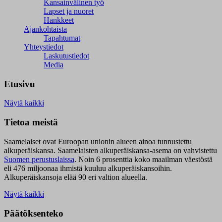
Kansainvälinen työ
Lapset ja nuoret
Hankkeet
Ajankohtaista
Tapahtumat
Yhteystiedot
Laskutustiedot
Media
Etusivu
Näytä kaikki
Tietoa meistä
Saamelaiset ovat Euroopan unionin alueen ainoa tunnustettu
alkuperäiskansa. Saamelaisten alkuperäiskansa-asema on vahvistettu
Suomen perustuslaissa
.
Noin 6 prosenttia koko maailman väestöstä
eli 476 miljoonaa ihmistä kuuluu alkuperäiskansoihin.
Alkuperäiskansoja elää 90 eri valtion alueella.
Näytä kaikki
Päätöksenteko