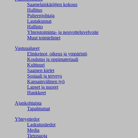
Saamelaiskäräjien kokous
Hallitus
Puheenjohtaja
Lautakunnat
Hallinto
Yhteistoiminta- ja neuvotteluvelvoite
Muut toimielimet
Vastuualueet
Elinkeinot, oikeus ja ympäristö
Koulutus ja oppimateriaali
Kulttuuri
Saamen kielet
Sosiaali ja terveys
Kansainvälinen työ
Lapset ja nuoret
Hankkeet
Ajankohtaista
Tapahtumat
Yhteystiedot
Laskutustiedot
Media
Tietosuoja