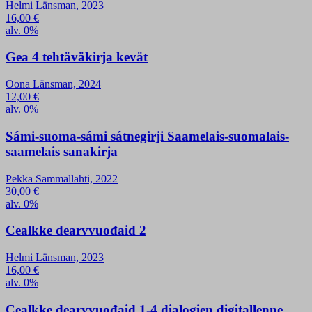
Helmi Länsman, 2023
16,00
€
alv. 0%
Gea 4 tehtäväkirja kevät
Oona Länsman, 2024
12,00
€
alv. 0%
Sámi-suoma-sámi sátnegirji Saamelais-suomalais-
saamelais sanakirja
Pekka Sammallahti, 2022
30,00
€
alv. 0%
Cealkke dearvvuođaid 2
Helmi Länsman, 2023
16,00
€
alv. 0%
Cealkke dearvvuođaid 1-4 dialogien digitallenne