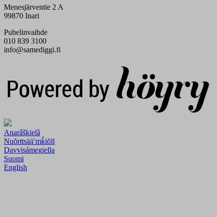
Menesjärventie 2 A
99870 Inari
Puhelinvaihde
010 839 3100
info@samediggi.fi
Digi- ja mainostoimisto Höyry Rovaniemi ja Oulu
Anarâškielâ
Nuõrttsääʹmǩiõll
Davvisámegiella
Suomi
English