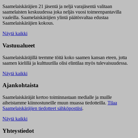
Saamelaiskäräjien 21 jäsentä ja neljä varajäsentä valitaan
saamelaisten keskuudessa joka neljäs vuosi toimeenpantavilla
vaaleilla. Saamelaiskäräjien ylintä päätösvaltaa edustaa
Saamelaiskäräjien kokous.
Näytä kaikki
Vastuualueet
Saamelaiskäräjillä t
eemme töitä koko saamen kansan eteen, jotta
saamen kielillä ja kulttuurilla olisi elintilaa myös tulevaisuudessa.
Näytä kaikki
Ajankohtaista
Saamelaiskäräjät kertoo toiminnastaan medialle ja muille
aiheistamme kiinnostuneille muun muassa tiedotteilla.
Tilaa
Saamelaiskäräjien tiedotteet sähköpostiisi
.
Näytä kaikki
Yhteystiedot