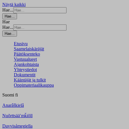
Näytä kaikki
Hae...
Hae...
Hae
Hae...
Hae...
Etusivu
Saamelaiskäräjät
Päätöksenteko
Vastuualueet
Ajankohtaista
Yhteystiedot
Dokumentit
Kääntäjät ja tulkit
Oppimateriaalikauppa
Suomi
fi
Anarâškielâ
Nuõrttsääʹmǩiõll
Davvisámegiella