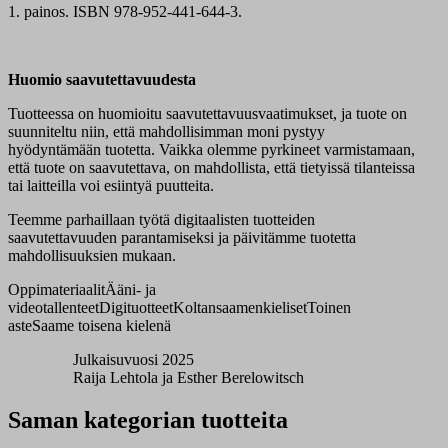
1. painos. ISBN 978-952-441-644-3.
Huomio saavutettavuudesta
Tuotteessa on huomioitu saavutettavuusvaatimukset, ja tuote on
suunniteltu niin, että mahdollisimman moni pystyy
hyödyntämään tuotetta. Vaikka olemme pyrkineet varmistamaan,
että tuote on saavutettava, on mahdollista, että tietyissä tilanteissa
tai laitteilla voi esiintyä puutteita.
Teemme parhaillaan työtä digitaalisten tuotteiden
saavutettavuuden parantamiseksi ja päivitämme tuotetta
mahdollisuuksien mukaan.
Oppimateriaalit
Ääni- ja
videotallenteet
Digituotteet
Koltansaamenkieliset
Toinen
aste
Saame toisena kielenä
Julkaisuvuosi 2025
Raija Lehtola ja Esther Berelowitsch
Saman kategorian tuotteita