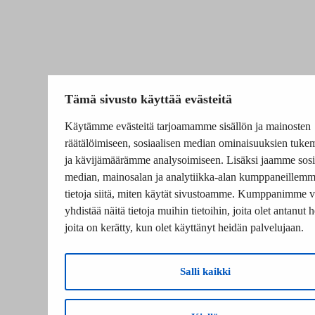
Tämä sivusto käyttää evästeitä
Käytämme evästeitä tarjoamamme sisällön ja mainosten
räätälöimiseen, sosiaalisen median ominaisuuksien tuke
ja kävijämäärämme analysoimiseen. Lisäksi jaamme sosi
median, mainosalan ja analytiikka-alan kumppaneillem
tietoja siitä, miten käytät sivustoamme. Kumppanimme v
yhdistää näitä tietoja muihin tietoihin, joita olet antanut he
joita on kerätty, kun olet käyttänyt heidän palvelujaan.
Salli kaikki