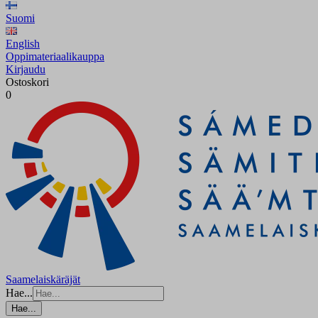
Suomi
English
Oppimateriaalikauppa
Kirjaudu
Ostoskori
0
Saamelaiskäräjät
Hae...
Hae...