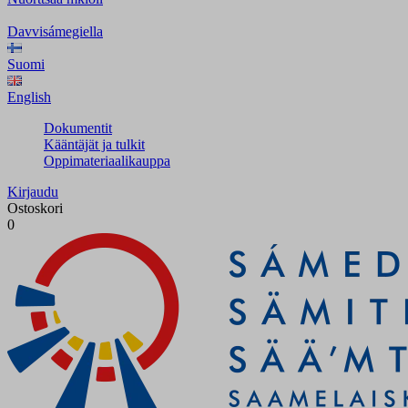
Davvisámegiella
Suomi
English
Dokumentit
Kääntäjät ja tulkit
Oppimateriaalikauppa
Kirjaudu
Ostoskori
0