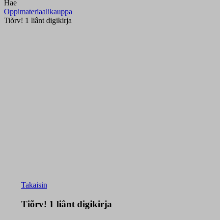
Hae
Oppimateriaalikauppa
Tiõrv! 1 liânt digikirja
Takaisin
Tiõrv! 1 liânt digikirja