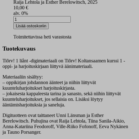
Raija Lehtola ja Esther Berelowitsch, 2025
10,00
€
alv. 0%
Tiõrv!
1
Lisää ostoskoriin
liânt
digikirja
Toimitettavissa heti varastosta
määrä
Tuotekuvaus
Tiõrv! 1 liânt -digimateriaali on Tiõrv! Koltansaamen kurssi 1 -
oppi- ja harjoituskirjaan liittyvä äänimateriaali.
Materiaaliin sisältyy:
– oppikirjan johdannon äänteet ja niihin liittyvät
kuunteluharjoitukset harjoituskirjasta.
– jokaisesta kappaleesta tarina ja sanasto, sekä niihin liittyvät
kuunteluharjoitukset, jos sellaisia on. Lisäksi löytyy
ääntämisharjoituksia ja saneluja.
Digituotteen ovat taittaneet Unni Länsman ja Esther
Berelowitsch. Puhujina ovat Raija Lehtola, Tiina Sanila-Aikio,
Anna-Katariina Feodoroff, Ville-Riiko Fofonoff, Eeva Nykänen
ja Tauno Porsanger.