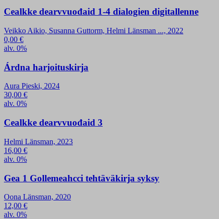
Cealkke dearvvuođaid 1-4 dialogien digitallenne
Veikko Aikio, Susanna Guttorm, Helmi Länsman ..., 2022
0,00
€
alv. 0%
Árdna harjoituskirja
Aura Pieski, 2024
30,00
€
alv. 0%
Cealkke dearvvuođaid 3
Helmi Länsman, 2023
16,00
€
alv. 0%
Gea 1 Gollemeahcci tehtäväkirja syksy
Oona Länsman, 2020
12,00
€
alv. 0%