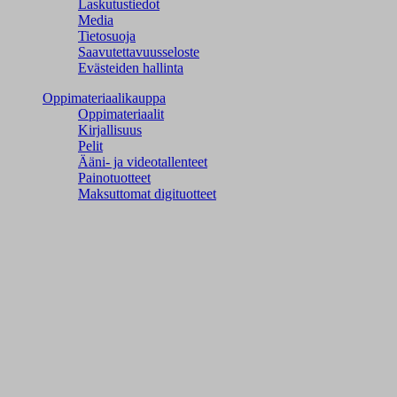
Laskutustiedot
Media
Tietosuoja
Saavutettavuusseloste
Evästeiden hallinta
Oppimateriaalikauppa
Oppimateriaalit
Kirjallisuus
Pelit
Ääni- ja videotallenteet
Painotuotteet
Maksuttomat digituotteet