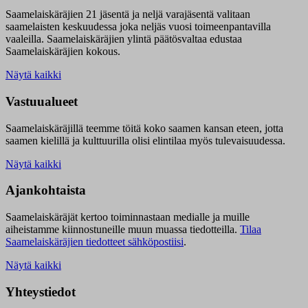
Saamelaiskäräjien 21 jäsentä ja neljä varajäsentä valitaan
saamelaisten keskuudessa joka neljäs vuosi toimeenpantavilla
vaaleilla. Saamelaiskäräjien ylintä päätösvaltaa edustaa
Saamelaiskäräjien kokous.
Näytä kaikki
Vastuualueet
Saamelaiskäräjillä t
eemme töitä koko saamen kansan eteen, jotta
saamen kielillä ja kulttuurilla olisi elintilaa myös tulevaisuudessa.
Näytä kaikki
Ajankohtaista
Saamelaiskäräjät kertoo toiminnastaan medialle ja muille
aiheistamme kiinnostuneille muun muassa tiedotteilla.
Tilaa
Saamelaiskäräjien tiedotteet sähköpostiisi
.
Näytä kaikki
Yhteystiedot