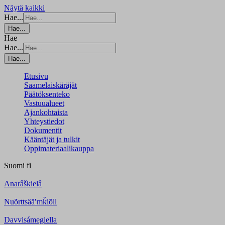
Näytä kaikki
Hae...
Hae...
Hae
Hae...
Hae...
Etusivu
Saamelaiskäräjät
Päätöksenteko
Vastuualueet
Ajankohtaista
Yhteystiedot
Dokumentit
Kääntäjät ja tulkit
Oppimateriaalikauppa
Suomi
fi
Anarâškielâ
Nuõrttsääʹmǩiõll
Davvisámegiella