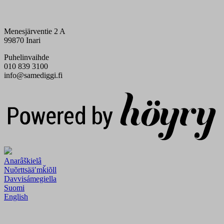
Menesjärventie 2 A
99870 Inari
Puhelinvaihde
010 839 3100
info@samediggi.fi
Digi- ja mainostoimisto Höyry Rovaniemi ja Oulu
Anarâškielâ
Nuõrttsääʹmǩiõll
Davvisámegiella
Suomi
English