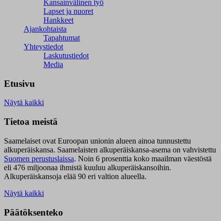
Kansainvälinen työ
Lapset ja nuoret
Hankkeet
Ajankohtaista
Tapahtumat
Yhteystiedot
Laskutustiedot
Media
Etusivu
Näytä kaikki
Tietoa meistä
Saamelaiset ovat Euroopan unionin alueen ainoa tunnustettu
alkuperäiskansa. Saamelaisten alkuperäiskansa-asema on vahvistettu
Suomen perustuslaissa
.
Noin 6 prosenttia koko maailman väestöstä
eli 476 miljoonaa ihmistä kuuluu alkuperäiskansoihin.
Alkuperäiskansoja elää 90 eri valtion alueella.
Näytä kaikki
Päätöksenteko