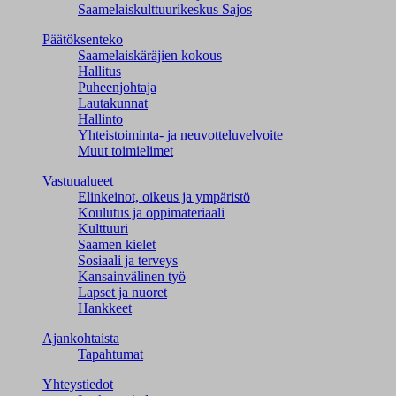
Saamelaiskulttuuri­keskus Sajos
Päätöksenteko
Saamelaiskäräjien kokous
Hallitus
Puheenjohtaja
Lautakunnat
Hallinto
Yhteistoiminta- ja neuvotteluvelvoite
Muut toimielimet
Vastuualueet
Elinkeinot, oikeus ja ympäristö
Koulutus ja oppimateriaali
Kulttuuri
Saamen kielet
Sosiaali ja terveys
Kansainvälinen työ
Lapset ja nuoret
Hankkeet
Ajankohtaista
Tapahtumat
Yhteystiedot