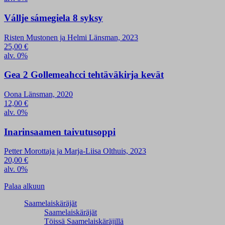
Vállje sámegiela 8 syksy
Risten Mustonen ja Helmi Länsman, 2023
25,00
€
alv. 0%
Gea 2 Gollemeahcci tehtäväkirja kevät
Oona Länsman, 2020
12,00
€
alv. 0%
Inarinsaamen taivutusoppi
Petter Morottaja ja Marja-Liisa Olthuis, 2023
20,00
€
alv. 0%
Palaa alkuun
Saamelaiskäräjät
Saamelaiskäräjät
Töissä Saamelaiskäräjillä