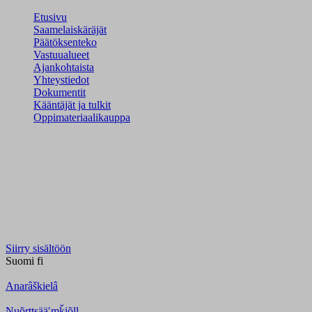
Etusivu
Saamelaiskäräjät
Päätöksenteko
Vastuualueet
Ajankohtaista
Yhteystiedot
Dokumentit
Kääntäjät ja tulkit
Oppimateriaalikauppa
Siirry sisältöön
Suomi
fi
Anarâškielâ
Nuõrttsääʹmǩiõll