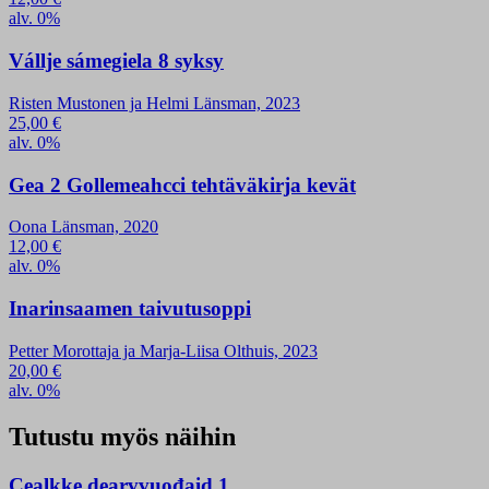
alv. 0%
Vállje sámegiela 8 syksy
Risten Mustonen ja Helmi Länsman, 2023
25,00
€
alv. 0%
Gea 2 Gollemeahcci tehtäväkirja kevät
Oona Länsman, 2020
12,00
€
alv. 0%
Inarinsaamen taivutusoppi
Petter Morottaja ja Marja-Liisa Olthuis, 2023
20,00
€
alv. 0%
Tutustu myös näihin
Cealkke dearvvuođaid 1