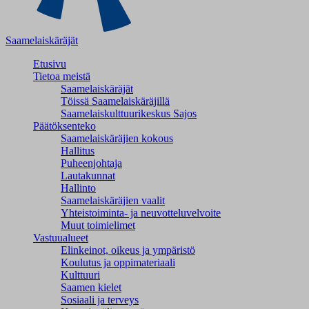
Saamelaiskäräjät
Etusivu
Tietoa meistä
Saamelaiskäräjät
Töissä Saamelaiskäräjillä
Saamelaiskulttuuri­keskus Sajos
Päätöksenteko
Saamelaiskäräjien kokous
Hallitus
Puheenjohtaja
Lautakunnat
Hallinto
Saamelaiskäräjien vaalit
Yhteistoiminta- ja neuvotteluvelvoite
Muut toimielimet
Vastuualueet
Elinkeinot, oikeus ja ympäristö
Koulutus ja oppimateriaali
Kulttuuri
Saamen kielet
Sosiaali ja terveys