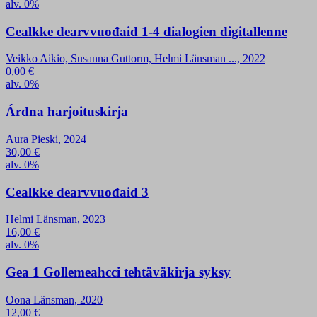
alv. 0%
Cealkke dearvvuođaid 1-4 dialogien digitallenne
Veikko Aikio, Susanna Guttorm, Helmi Länsman ..., 2022
0,00
€
alv. 0%
Árdna harjoituskirja
Aura Pieski, 2024
30,00
€
alv. 0%
Cealkke dearvvuođaid 3
Helmi Länsman, 2023
16,00
€
alv. 0%
Gea 1 Gollemeahcci tehtäväkirja syksy
Oona Länsman, 2020
12,00
€