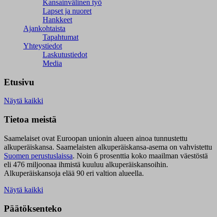
Kansainvälinen työ
Lapset ja nuoret
Hankkeet
Ajankohtaista
Tapahtumat
Yhteystiedot
Laskutustiedot
Media
Etusivu
Näytä kaikki
Tietoa meistä
Saamelaiset ovat Euroopan unionin alueen ainoa tunnustettu
alkuperäiskansa. Saamelaisten alkuperäiskansa-asema on vahvistettu
Suomen perustuslaissa
.
Noin 6 prosenttia koko maailman väestöstä
eli 476 miljoonaa ihmistä kuuluu alkuperäiskansoihin.
Alkuperäiskansoja elää 90 eri valtion alueella.
Näytä kaikki
Päätöksenteko