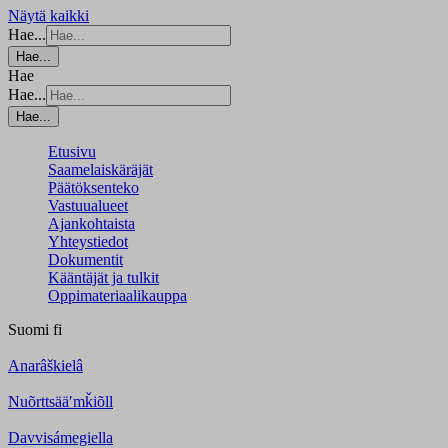
Näytä kaikki
Hae...
Hae...
Hae
Hae...
Hae...
Etusivu
Saamelaiskäräjät
Päätöksenteko
Vastuualueet
Ajankohtaista
Yhteystiedot
Dokumentit
Kääntäjät ja tulkit
Oppimateriaalikauppa
Suomi
fi
Anarâškielâ
Nuõrttsääʹmǩiõll
Davvisámegiella