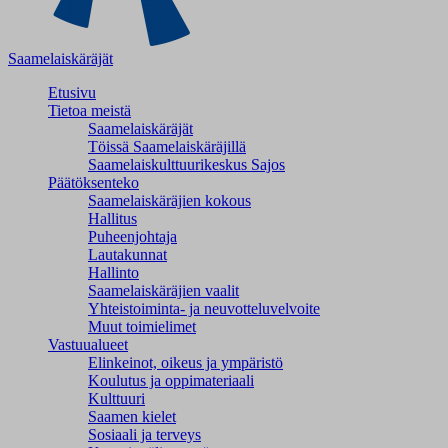
Saamelaiskäräjät
Etusivu
Tietoa meistä
Saamelaiskäräjät
Töissä Saamelaiskäräjillä
Saamelaiskulttuuri­keskus Sajos
Päätöksenteko
Saamelaiskäräjien kokous
Hallitus
Puheenjohtaja
Lautakunnat
Hallinto
Saamelaiskäräjien vaalit
Yhteistoiminta- ja neuvotteluvelvoite
Muut toimielimet
Vastuualueet
Elinkeinot, oikeus ja ympäristö
Koulutus ja oppimateriaali
Kulttuuri
Saamen kielet
Sosiaali ja terveys