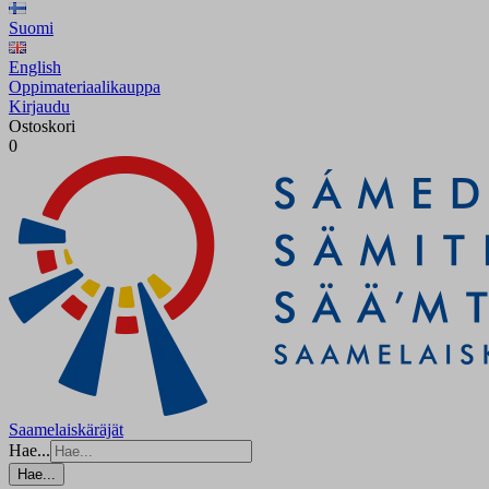
Suomi
English
Oppimateriaalikauppa
Kirjaudu
Ostoskori
0
Saamelaiskäräjät
Hae...
Hae...