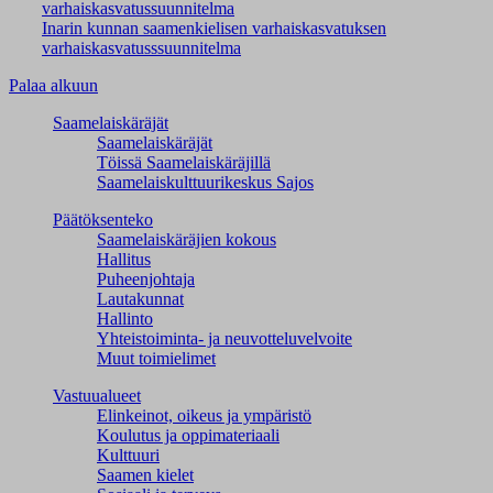
varhaiskasvatussuunnitelma
Inarin kunnan saamenkielisen varhaiskasvatuksen
varhaiskasvatusssuunnitelma
Palaa alkuun
Saamelaiskäräjät
Saamelaiskäräjät
Töissä Saamelaiskäräjillä
Saamelaiskulttuuri­keskus Sajos
Päätöksenteko
Saamelaiskäräjien kokous
Hallitus
Puheenjohtaja
Lautakunnat
Hallinto
Yhteistoiminta- ja neuvotteluvelvoite
Muut toimielimet
Vastuualueet
Elinkeinot, oikeus ja ympäristö
Koulutus ja oppimateriaali
Kulttuuri
Saamen kielet