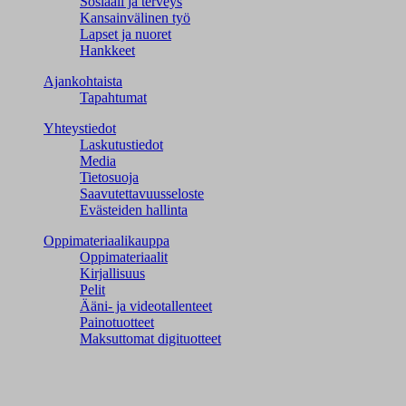
Sosiaali ja terveys
Kansainvälinen työ
Lapset ja nuoret
Hankkeet
Ajankohtaista
Tapahtumat
Yhteystiedot
Laskutustiedot
Media
Tietosuoja
Saavutettavuusseloste
Evästeiden hallinta
Oppimateriaalikauppa
Oppimateriaalit
Kirjallisuus
Pelit
Ääni- ja videotallenteet
Painotuotteet
Maksuttomat digituotteet