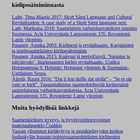
kielipesätoiminnasta
Laihi, Tiina-Maaria 2017: Skolt Sámi Language and Cultural
Revitalization: A case study of a Skolt Sámi language nest.
Laiti, Marikaisa 2018: Saamelaisen varhaiskasvatuksen toteutus
Suomessa. Acta Universitatis Lapponiensis 376. Rovaniemi:
Lapin yliopisto.
Pasanen, Annika 2003: Kielipesä ja revitalisaatio. Karjalaisten
ja inarinsaamelaisten kielipesätoiminta
Pasanen, Annika 2015: Kuávsui já peeivičuovâ. ’Sarastus ja
päivänvalo’. Inarinsaamen kielen revitalisaatio. Uralica
Helsingiensia 9. Helsinki: Helsingin yliopisto & Suomalais-
Ugrilainen Seura.
Äärelä, Rauni 2016: ”Dat ii leat dušše dat giella” – ”Se ei ole
vain se kieli”. Tapaustutkimus saamenkielisestä kielipesästä
saamelaisessa varhaiskasvatuksessa. Acta Universitatis
Lapponiensis 335. Rovaniemi: Lapin yliopisto
Muita hyödyllisiä linkkejä
Saamenkielinen terveys- ja hyvinvointineuvonnan
materiaalipankki Čoahkis
Vaasan yliopiston kielikylvyn ja monikielisyyden keskus
Sodankylän kunnan pohjoissaamenkielisten kielipesien