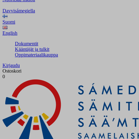
Davvisámegiella
Suomi
English
Dokumentit
Kääntäjät ja tulkit
Oppimateriaalikauppa
Kirjaudu
Ostoskori
0