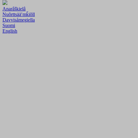
Anarâškielâ
Nuõrttsääʹmǩiõll
Davvisámegiella
Suomi
English