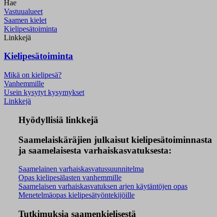
Hae
Vastuualueet
Saamen kielet
Kielipesätoiminta
Linkkejä
Kielipesätoiminta
Mikä on kielipesä?
Vanhemmille
Usein kysytyt kysymykset
Linkkejä
Hyödyllisiä linkkejä
Saamelaiskäräjien julkaisut kielipesätoiminnasta
ja saamelaisesta varhaiskasvatuksesta:
Saamelainen varhaiskasvatussuunnitelma
Opas kielipesälasten vanhemmille
Saamelaisen varhaiskasvatuksen arjen käytäntöjen opas
Menetelmäopas kielipesätyöntekijöille
Tutkimuksia saamenkielisestä