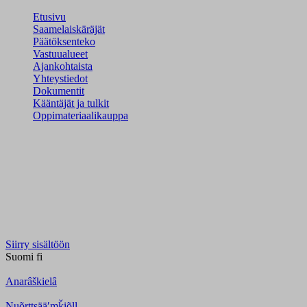
Etusivu
Saamelaiskäräjät
Päätöksenteko
Vastuualueet
Ajankohtaista
Yhteystiedot
Dokumentit
Kääntäjät ja tulkit
Oppimateriaalikauppa
Siirry sisältöön
Suomi
fi
Anarâškielâ
Nuõrttsääʹmǩiõll