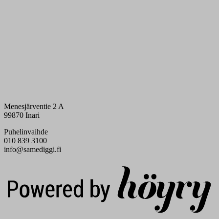
Menesjärventie 2 A
99870 Inari
Puhelinvaihde
010 839 3100
info@samediggi.fi
Digi- ja mainostoimisto Höyry Rovaniemi ja Oulu