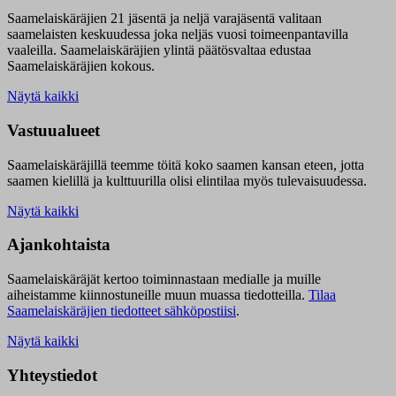
Saamelaiskäräjien 21 jäsentä ja neljä varajäsentä valitaan
saamelaisten keskuudessa joka neljäs vuosi toimeenpantavilla
vaaleilla. Saamelaiskäräjien ylintä päätösvaltaa edustaa
Saamelaiskäräjien kokous.
Näytä kaikki
Vastuualueet
Saamelaiskäräjillä t
eemme töitä koko saamen kansan eteen, jotta
saamen kielillä ja kulttuurilla olisi elintilaa myös tulevaisuudessa.
Näytä kaikki
Ajankohtaista
Saamelaiskäräjät kertoo toiminnastaan medialle ja muille
aiheistamme kiinnostuneille muun muassa tiedotteilla.
Tilaa
Saamelaiskäräjien tiedotteet sähköpostiisi
.
Näytä kaikki
Yhteystiedot