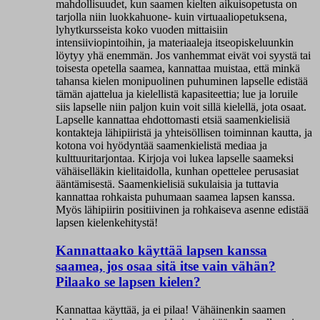
mahdollisuudet, kun saamen kielten aikuisopetusta on
tarjolla niin luokkahuone- kuin virtuaaliopetuksena,
lyhytkursseista koko vuoden mittaisiin
intensiiviopintoihin, ja materiaaleja itseopiskeluunkin
löytyy yhä enemmän. Jos vanhemmat eivät voi syystä tai
toisesta opetella saamea, kannattaa muistaa, että minkä
tahansa kielen monipuolinen puhuminen lapselle edistää
tämän ajattelua ja kielellistä kapasiteettia; lue ja loruile
siis lapselle niin paljon kuin voit sillä kielellä, jota osaat.
Lapselle kannattaa ehdottomasti etsiä saamenkielisiä
kontakteja lähipiiristä ja yhteisöllisen toiminnan kautta, ja
kotona voi hyödyntää saamenkielistä mediaa ja
kulttuuritarjontaa. Kirjoja voi lukea lapselle saameksi
vähäiselläkin kielitaidolla, kunhan opettelee perusasiat
ääntämisestä. Saamenkielisiä sukulaisia ja tuttavia
kannattaa rohkaista puhumaan saamea lapsen kanssa.
Myös lähipiirin positiivinen ja rohkaiseva asenne edistää
lapsen kielenkehitystä!
Kannattaako käyttää lapsen kanssa
saamea, jos osaa sitä itse vain vähän?
Pilaako se lapsen kielen?
Kannattaa käyttää, ja ei pilaa! Vähäinenkin saamen