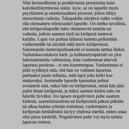
Niin luonnollisesta ja positiivisesta prosessista kuin
kaksikielistymisessä onkin kyse, se on lapselle myös
psyykkinen ja emotionaalinen prosessi, johon liittyy
monenlaisia vaiheita. Takapakilta näyttävä vaihe voikin
olla olennainen edistysaskel lapselle. On melko tavallista,
että kielipesälapselle tulee ohimeneviä tunteita tai
vaiheita, jolloin saamen kieli tai kielipesä tuntuvat
kurjilta. Lapsi voi purkaa tällaisia tunteita pelkästään
vanhemmille tai näyttää niitä myös kielipesässä.
Satunnaisiin tunteenpurkauksiin ei kannata tarttua liiaksi.
Varhaiskasvatuksen kieli- ja kulttuuriympäristö on yksi
lukemattomista valinnoista, joita vanhemmat tekevät
lapsensa puolesta – ei sen kummempaa. Vanhemman ei
pidä syyllistyä siitä, että hän on valinnut lapsensa
parhaaksi jotain sellaista, mitä lapsi joka hetki koe
mukavaksi. Isommalle lapselle kannattaa puhua
avoimesti siitä, miksi hän on kielipesässä, mistä hän jäisi
paitsi ilman kielipesää, ja miksi saamen kielen taito on
hänelle hyväksi. Jos lapsen negatiivinen puhe saamen
kielestä, saamelaisuudesta tai kielipesästä jatkuu pitkään
tai alkaa haitata ryhmän toimintaa, vanhempien ja
kielipesän henkilöstön täytyy yhdessä miettiä, miten asiaa
olisi paras käsitellä. Negatiivinen puhe voi myös tarttua
lapsesta toiseen.