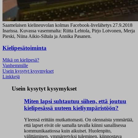
Saamelaisen kielineuvolan kolmas Facebook-livelähetys 27.9.2018
Inarissa. Kuvassa vasemmalta: Riitta Lehtola, Pirjo Lotvonen, Merja
Pieski, Niina Aikio-Siltala ja Annika Pasanen.
Kielipesätoiminta
Mikä on kielipesä?
Vanhemmille
Usein kysytyt kysymykset
Linkkejä
Usein kysytyt kysymykset
Miten lapsi suhtautuu siihen, että joutuu
kielipesässä uuteen kieliympäristöön?
Yleensä erittäin mutkattomasti. On olennaista ymmärtää,
että lapset eivät ole samalla tavalla kiinni sanallisessa
kommunikaatiossa kuin aikuiset. Huolenpito,
välittäminen, ymmärretyksi tuleminen, kiinnostava