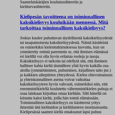
Saamelaiskäräjien koulutussihteeriin ja
kieliturvasihteeriin.
Kielipesän tavoitteena on toiminnallinen
kaksikielisyys kouluikään mennessä. Mitä
tarkoittaa toiminnallinen kaksikielisyys?
Joskus kuulee puhuttavan täydellisestä kaksikielisyydestä
tai tasapainoisesta kaksikielisyydestä. Näistä käsitteistä
on esimerkiksi kielentutkimuksessa luovuttu, kun on
ymmärretty entistä paremmin se, että ihmisen elämässä
eri kielillä voi olla hyvin erilaisia rooleja ja tasoja.
Kaksikielisyys ei tarkoita tai edellytä sitä, että ihminen
hallitsee kahta kieltä täsmälleen yhtä hyvin kaikilla osa-
aloilla (ymmärtäminen, puhuminen, kirjallinen taito jne.)
ja kaikkien aihepiirien yhteydessä. Kielen elinvoimaisuus
ja yhteiskunnallinen asema voivat vaikuttaa
kaksikielisyyteen hyvin vahvasti, esimerkiksi niin, että
enemmistökielellä koulutettu vähemmistökielen puhuja ei
osaa lainkaan kirjoittaa omaa kieltään. Silti hänellä on
kiistatta kaksi kieltä, joilla hän toimii elämässään.
Toiminnallinen kaksikielisyys on käsitteenä yritys
ilmentää tätä kielitaidon ja kielitilanteen moninaisuutta.
Kielipesässä saamen kieltä omaksunut lapsi puhuu