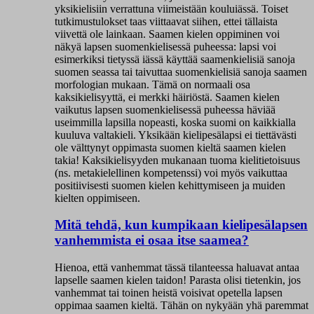
yksikielisiin verrattuna viimeistään kouluiässä. Toiset
tutkimustulokset taas viittaavat siihen, ettei tällaista
viivettä ole lainkaan. Saamen kielen oppiminen voi
näkyä lapsen suomenkielisessä puheessa: lapsi voi
esimerkiksi tietyssä iässä käyttää saamenkielisiä sanoja
suomen seassa tai taivuttaa suomenkielisiä sanoja saamen
morfologian mukaan. Tämä on normaali osa
kaksikielisyyttä, ei merkki häiriöstä. Saamen kielen
vaikutus lapsen suomenkielisessä puheessa häviää
useimmilla lapsilla nopeasti, koska suomi on kaikkialla
kuuluva valtakieli. Yksikään kielipesälapsi ei tiettävästi
ole välttynyt oppimasta suomen kieltä saamen kielen
takia! Kaksikielisyyden mukanaan tuoma kielitietoisuus
(ns. metakielellinen kompetenssi) voi myös vaikuttaa
positiivisesti suomen kielen kehittymiseen ja muiden
kielten oppimiseen.
Mitä tehdä, kun kumpikaan kielipesälapsen
vanhemmista ei osaa itse saamea?
Hienoa, että vanhemmat tässä tilanteessa haluavat antaa
lapselle saamen kielen taidon! Parasta olisi tietenkin, jos
vanhemmat tai toinen heistä voisivat opetella lapsen
oppimaa saamen kieltä. Tähän on nykyään yhä paremmat