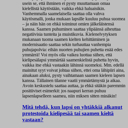
usein se, että ihminen ei pysty muuttamaan omaa
kielellistä käytöstään, vaikka ehkä haluaisikin.
Vanhemmalla saamelaisella saattaa olla vahva
käytösmalli, jonka mukaan lapsille kuuluu puhua suomea
– ja näin hän on ehkä toiminut omien jälkeläistensä
kanssa. Saamen puhuminen saattaa ylipäänsä aiheuttaa
negatiivisia tunteita ja muistikuvia. Kielenelvytyksen
mukanaan tuoma saamen kielten kehittäminen ja
modernisaatio saattaa sekin turhauttaa vanhempia
puhujapolvia: eihän nuorten puhujien puhetta enää edes
ymmärrä! Voi myös olla vaikea luottaa siihen, että
kielipesälapsi ymmärtää saamenkielistä puhetta hyvin,
vaikka itse ehkä vastaakin lähinnä suomeksi. Mm. edellä
mainitut syyt voivat johtaa siihen, ettei oma lähipiiri aina,
ainakaan aluksi, pysty vaihtamaan saamen kieleen lapsen
kanssa. Tällainen tilanne vaatii ymmärtämystä ja aikaa.
Avoin keskustelu saattaa auttaa, ja ehkä sitäkin paremmin
positiiviset esimerkit: jos naapuri kerran puhuu
lapsenlapselleen saamea, niin miksen sitten minäkin!
Mitä tehdä, kun lapsi on yhtäkkiä alkanut
protestoida kielipesää tai saamen kieltä
vastaan?