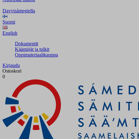
Davvisámegiella
Suomi
English
Dokumentit
Kääntäjät ja tulkit
Oppimateriaalikauppa
Kirjaudu
Ostoskori
0