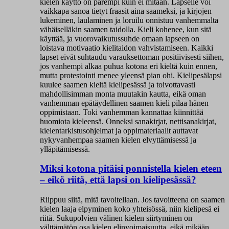
kielen käyttö on parempi kuin ei mitään. Lapselle voi
vaikkapa sanoa tietyt fraasit aina saameksi, ja kirjojen
lukeminen, laulaminen ja loruilu onnistuu vanhemmalta
vähäiselläkin saamen taidolla. Kieli kohenee, kun sitä
käyttää, ja vuorovaikutussuhde omaan lapseen on
loistava motivaatio kielitaidon vahvistamiseen. Kaikki
lapset eivät suhtaudu varauksettoman positiivisesti siihen,
jos vanhempi alkaa puhua kotona eri kieltä kuin ennen,
mutta protestointi menee yleensä pian ohi. Kielipesälapsi
kuulee saamen kieltä kielipesässä ja toivottavasti
mahdollisimman monta muutakin kautta, eikä oman
vanhemman epätäydellinen saamen kieli pilaa hänen
oppimistaan. Toki vanhemman kannattaa kiinnittää
huomiota kieleensä. Onneksi sanakirjat, nettisanakirjat,
kielentarkistusohjelmat ja oppimateriaalit auttavat
nykyvanhempaa saamen kielen elvyttämisessä ja
ylläpitämisessä.
Miksi kotona pitäisi ponnistella kielen eteen
– eikö riitä, että lapsi on kielipesässä?
Riippuu siitä, mitä tavoitellaan. Jos tavoitteena on saamen
kielen laaja elpyminen koko yhteisössä, niin kielipesä ei
riitä. Sukupolvien välinen kielen siirtyminen on
välttämätön osa kielen elinvoimaisuutta, eikä mikään