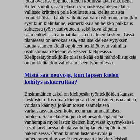
jotka ovat itse oppineet kielen koulussa ja/tai aikuisena.
Kuten sanottu, saamelaisen varhaiskasvatuksen alalla
vallitsee kriittinen pula koulutetuista, kielitaitoisista
työntekijöistä. Tähän vaikuttavat varmasti monet muutkin
syyt kuin kielitilanne, esimerkiksi alan heikko palkkaus
suhteessa työn vaativuuteen, sekä kova kilpailu
saamenkielisistä ammattilaisista eri alojen kesken. Tässä
tilanteessa on arvokas asia, että itse kielenelvytyksen
kautta saamen kieltä oppineet henkilöt ovat valmiita
osallistumaan kielenelvytykseen kielipesissä.
Kielipesätyöntekijöille olisi tärkeää etsiä mahdollisuuksia
oman kielitaidon vahvistamiseen työn ohessa.
Mistä saa neuvoja, kun lapsen kielen
kehitys askarruttaa?
Ensimmäinen askel on kielipesän työntekijöiden kanssa
keskustelu. Jos oman kielipesän henkilöstö ei osaa auttaa,
voidaan kääntyä jonkun toisen saamelaisen
varhaiskasvatuksen kokeneemman ammattilaisen
puoleen. Saamelaiskäräjien kielipesäohjaaja auttaa
vanhempia myös lasten kieleen liittyvissä kysymyksissä
ja voi tarvittaessa ohjata vanhempian eteenpäin tuen
hakemisessa. Oman kunnan lastenneuvola ja
puheterapeutti pystyvät neuvomaan ainakin yleisissä