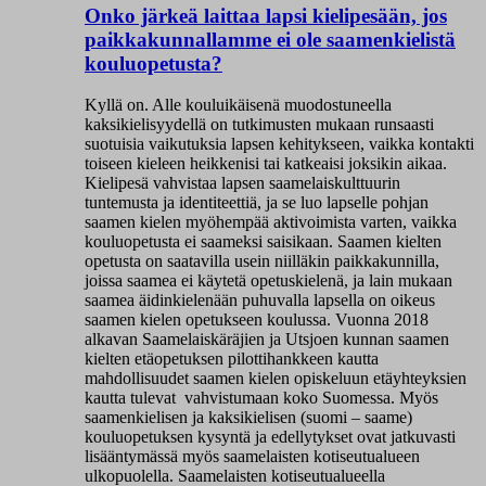
Onko järkeä laittaa lapsi kielipesään, jos
paikkakunnallamme ei ole saamenkielistä
kouluopetusta?
Kyllä on. Alle kouluikäisenä muodostuneella
kaksikielisyydellä on tutkimusten mukaan runsaasti
suotuisia vaikutuksia lapsen kehitykseen, vaikka kontakti
toiseen kieleen heikkenisi tai katkeaisi joksikin aikaa.
Kielipesä vahvistaa lapsen saamelaiskulttuurin
tuntemusta ja identiteettiä, ja se luo lapselle pohjan
saamen kielen myöhempää aktivoimista varten, vaikka
kouluopetusta ei saameksi saisikaan. Saamen kielten
opetusta on saatavilla usein niilläkin paikkakunnilla,
joissa saamea ei käytetä opetuskielenä, ja lain mukaan
saamea äidinkielenään puhuvalla lapsella on oikeus
saamen kielen opetukseen koulussa. Vuonna 2018
alkavan Saamelaiskäräjien ja Utsjoen kunnan saamen
kielten etäopetuksen pilottihankkeen kautta
mahdollisuudet saamen kielen opiskeluun etäyhteyksien
kautta tulevat vahvistumaan koko Suomessa. Myös
saamenkielisen ja kaksikielisen (suomi – saame)
kouluopetuksen kysyntä ja edellytykset ovat jatkuvasti
lisääntymässä myös saamelaisten kotiseutualueen
ulkopuolella. Saamelaisten kotiseutualueella