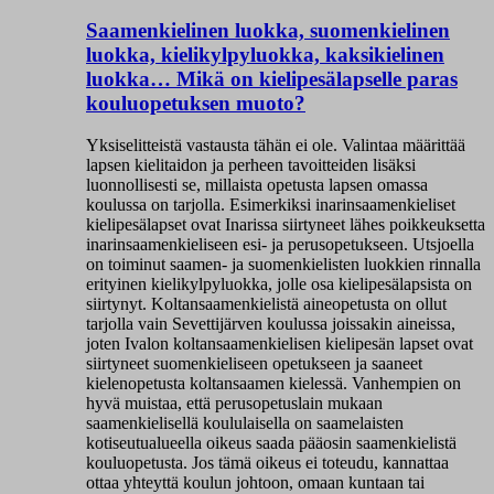
Saamenkielinen luokka, suomenkielinen
luokka, kielikylpyluokka, kaksikielinen
luokka… Mikä on kielipesälapselle paras
kouluopetuksen muoto?
Yksiselitteistä vastausta tähän ei ole. Valintaa määrittää
lapsen kielitaidon ja perheen tavoitteiden lisäksi
luonnollisesti se, millaista opetusta lapsen omassa
koulussa on tarjolla. Esimerkiksi inarinsaamenkieliset
kielipesälapset ovat Inarissa siirtyneet lähes poikkeuksetta
inarinsaamenkieliseen esi- ja perusopetukseen. Utsjoella
on toiminut saamen- ja suomenkielisten luokkien rinnalla
erityinen kielikylpyluokka, jolle osa kielipesälapsista on
siirtynyt. Koltansaamenkielistä aineopetusta on ollut
tarjolla vain Sevettijärven koulussa joissakin aineissa,
joten Ivalon koltansaamenkielisen kielipesän lapset ovat
siirtyneet suomenkieliseen opetukseen ja saaneet
kielenopetusta koltansaamen kielessä. Vanhempien on
hyvä muistaa, että perusopetuslain mukaan
saamenkielisellä koululaisella on saamelaisten
kotiseutualueella oikeus saada pääosin saamenkielistä
kouluopetusta. Jos tämä oikeus ei toteudu, kannattaa
ottaa yhteyttä koulun johtoon, omaan kuntaan tai