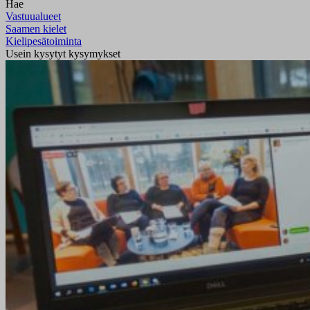
Hae
Vastuualueet
Saamen kielet
Kielipesätoiminta
Usein kysytyt kysymykset