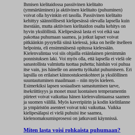
Ihmisen kielitaidossa passiivinen kielitaito
(ymmärtäminen) ja aktiivinen kielitaito (puhuminen)
voivat olla hyvinkin eri tasolla. Passiivinen kielitaito
kehittyy säännöllisesti kielipesässä olevalla lapsella kuin
itsestään, mutta aktiivisen kielitaidon osalta kehitys on
hyvin yksilöllistä. Kielipesässä lasta ei voi eikä saa
pakottaa puhumaan saamea, ja jotkut lapset voivat
pitkäänkin pysytellä siinä kielessä, joka on heille itselleen
helpointa, eli ensimmäisenä opitussa kielessään.
Kielenvalintaa voi siis ohjailla eräänlainen pienimmän
ponnistuksen laki. Voi myös olla, että lapsella ei vielä ole
sanastollista valmiutta tuottaa puhetta; hänhän voi puhua
itse vain, jos hänelle on annettu työkalut puhumiseen. Eri
lapsilla on erilaiset kiinnostuksenkohteet ja yksilöllinen
suuntautuminen maailmaan – niin myös kieleen.
Esimerkiksi lapsen sosiaalisen samastumisen tarve,
itsekriittisyys ja monet muut luontaisen temperamentin
piirteet voivat vaikuttaa hänen kielenvalintaansa saamen
ja suomen välillä. Myös kaveripiirin ja kodin kielitilanne
ja ympäristön asenteet voivat toki vaikuttaa. Vaikka
kielipesälapsi ei vielä puhuisi itse saamea,
kielenomaksumisprosessi on jatkuvasti käynnissä.
Miten lasta voisi rohkaista puhumaan?