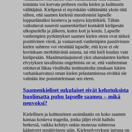
toiminta voi korvata perheen roolia kielen ja kulttuurin
välittäjänä. Kielipesä ei myöskään välttämättä yksin riitä
siihen, että saamen kielestä muodostuisi lapselle
loppuelämäksi luonteva ja sujuva käyttökieli. Tähän
vaikuttavat suuresti saamenkieliset kontaktit kielipesän
ulkopuolella ja jälkeen, kuten koti ja koulu. Lapselle
vanhempien pyrkimykset saamen kielen eteen ovat tärkeä
positiivinen viesti, ja vastaavasti vanhempien passiivisuus
kielen suhteen voi viestittää lapselle, että kyse ei ole
kovinkaan merkittävästä asiasta, tai että kieli kuuluu vain
kielipesään. Maailmanlaajuisesti yksi uhanalaisten kielten
elvytyksen tavallisista ongelmista on se, että vanhemmat
odottavat liikaa virallisilta instituutioilta (mukaan lukien
varhaiskasvatus) oman kielen pelastamisessa eivätkä ole
valmiita itse ponnistelemaan sen eteen.
Saamenkieliset sukulaiset eivät kehotuksista
huolimatta puhu lapselle saamea – mikä
neuvoksi?
Kielellinen ja kulttuurinen assimilaatio on koko saamen
kansaa koskeva tragedia, jonka jäljet eivät haihdu
hetkessä, vaikka kehitys onkin monessa suhteessa
kääntynyt positiiviseen päin. Kielenelvytyksen jarruna on