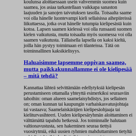
koulunsa aloittaessaan usein vahvemmin suomea kuin
saamea, jos asiaa tarkastellaan vaikkapa sanaston
laajuuden ja sanojen taivutuksen tasolla. Toisaalta saame
voi olla hänelle luontevampi kieli sellaisissa aihepiireissä
liikuttaessa, jotka ovat hänelle tutumpia kielipesästä kuin
kotoa. Lapsen saamen kielessä voi olla runsaasti suomen
kielen vaikutusta, mutta toisaalta myös suomessa voi olla
saamen vaikutusta. Tällaisella lapsella on kaksi kieltä,
joilla hän pystyy toimimaan eri tilanteissa. Tätä on
toiminnallinen kaksikielisyys.
Haluaisimme lapsemme oppivan saamea,
mutta paikkakunnallamme ei ole kielipesää
– mitä tehdä?
Kannattaa lähteä selvittämään edellytyksiä kielipesän
perustamiseen ottamalla yhteyttä esimerkiksi seuraaviin
tahoihin: oman alueen saamelaisyhdistys, jos sellainen
on; oman kunnan tai kaupungin varhaiskasvatusjohtaja
tai vastaava; Saamelaiskäräjien kielipesäohjaaja tai
kieliturvasihteeri. Uuden kielipesäryhmän aloittaminen ei
välttämättä tapahdu hetkessä. Jos toiminnalle halutaan
valtionavustusta, sen hakeminen seuraa tiettyä
vuosirytmiä, eikä uusien ryhmien mahduttaminen tietyltä