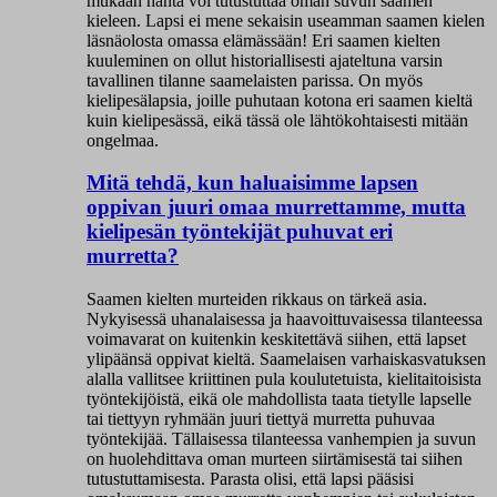
mukaan häntä voi tutustuttaa oman suvun saamen
kieleen. Lapsi ei mene sekaisin useamman saamen kielen
läsnäolosta omassa elämässään! Eri saamen kielten
kuuleminen on ollut historiallisesti ajateltuna varsin
tavallinen tilanne saamelaisten parissa. On myös
kielipesälapsia, joille puhutaan kotona eri saamen kieltä
kuin kielipesässä, eikä tässä ole lähtökohtaisesti mitään
ongelmaa.
Mitä tehdä, kun haluaisimme lapsen
oppivan juuri omaa murrettamme, mutta
kielipesän työntekijät puhuvat eri
murretta?
Saamen kielten murteiden rikkaus on tärkeä asia.
Nykyisessä uhanalaisessa ja haavoittuvaisessa tilanteessa
voimavarat on kuitenkin keskitettävä siihen, että lapset
ylipäänsä oppivat kieltä. Saamelaisen varhaiskasvatuksen
alalla vallitsee kriittinen pula koulutetuista, kielitaitoisista
työntekijöistä, eikä ole mahdollista taata tietylle lapselle
tai tiettyyn ryhmään juuri tiettyä murretta puhuvaa
työntekijää. Tällaisessa tilanteessa vanhempien ja suvun
on huolehdittava oman murteen siirtämisestä tai siihen
tutustuttamisesta. Parasta olisi, että lapsi pääsisi