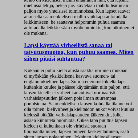
mieluisia leluja, pelejä jne. käytetään mahdollisimman
paljon myös yhteisissä toiminnoissa. Kun lapset saavat
aikuiselta saamenkielisen mallin vaikkapa autoradalla
leikkimiseen, he saattavat helpommin puhua saamea
autoradalla leikkiessään myöhemminkin, kun aikuinen ei
ole mukana.
Lapsi käyttää virheellistä sanaa tai
taivutusmuotoa, kun puhuu saamea. Miten
siihen pitäisi suhtautua?
Kukaan ei puhu kieltä alusta saakka normien mukaan –
ei myöskään yksikielisenä kasvava suomen- tai
englanninkielinen lapsi. Suurta enemmistökieltä lapsi
kuitenkin kuulee ja pääsee käyttämään niin paljon, että
lapsen kielelliset virheet karsiutuvat normaalisti
varhaislapsuuden jälkeen pois ilman suurempaa
ponnistelua. Saamenkielisen lapsen kohdalla tilanne voi
olla toinen: kielivirheet ja kielitaidon aukot voivat kuulua
kielessä pitkään varhaislapsuuden jälkeenkin, jollei
asiaan kiinnitetä huomiota. Oikea tapa puuttua lapsen
kieleen ei kuitenkaan ole virheistä suoraan
huomauttaminen, lapsen puheen keskeyttäminen, saati
sitten lapsen nolaaminen. Jokainen kielipesälapsen