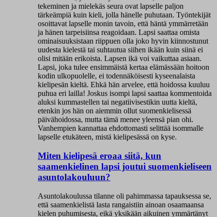
tekeminen ja mielekäs seura ovat lapselle paljon
tärkeämpiä kuin kieli, jolla hänelle puhutaan. Työntekijät
osoittavat lapselle monin tavoin, että häntä ymmärretään
ja hänen tarpeisiinsa reagoidaan. Lapsi saattaa omista
ominaisuuksistaan riippuen olla joko hyvin kiinnostunut
uudesta kielestä tai suhtautua siihen ikään kuin siinä ei
olisi mitään erikoista. Lapsen ikä voi vaikuttaa asiaan.
Lapsi, joka tulee ensimmäistä kertaa elämässään hoitoon
kodin ulkopuolelle, ei todennäköisesti kyseenalaista
kielipesän kieltä. Ehkä hän arvelee, että hoidossa kuuluu
puhua eri lailla!
Joskus isompi lapsi saattaa kommentoida
aluksi kummastellen tai negatiivisestikin uutta kieltä,
etenkin jos hän on aiemmin ollut suomenkielisessä
päivähoidossa, mutta tämä menee yleensä pian ohi.
Vanhempien kannattaa ehdottomasti selittää isommalle
lapselle etukäteen, mistä kielipesässä on kyse.
Miten kielipesä eroaa siitä, kun
saamenkielinen lapsi joutui suomenkieliseen
asuntolakouluun?
Asuntolakoulussa tilanne oli pahimmassa tapauksessa se,
että saamenkielistä lasta rangaistiin ainoan osaamaansa
kielen puhumisesta, eikä yksikään aikuinen ymmärtänyt