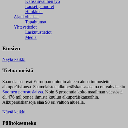
Kansainvälinen työ
Lapset ja nuoret
Hankkeet
Ajankohtaista
Tapahtumat
Yhteystiedot
Laskutustiedot
Media
Etusivu
Näytä kaikki
Tietoa meistä
Saamelaiset ovat Euroopan unionin alueen ainoa tunnustettu
alkuperäiskansa. Saamelaisten alkuperäiskansa-asema on vahvistettu
Suomen perustuslaissa
.
Noin 6 prosenttia koko maailman väestöstä
eli 476 miljoonaa ihmistä kuuluu alkuperäiskansoihin.
Alkuperäiskansoja elää 90 eri valtion alueella.
Näytä kaikki
Päätöksenteko