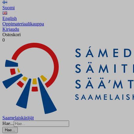
Suomi
English
Oppimateriaalikauppa
Kirjaudu
Ostoskori
0
Saamelaiskäräjät
Hae...
Hae...