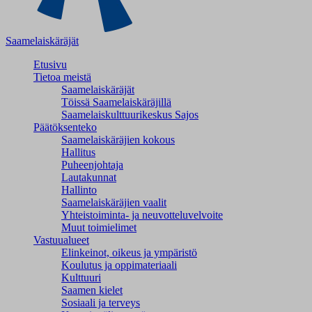
Saamelaiskäräjät
Etusivu
Tietoa meistä
Saamelaiskäräjät
Töissä Saamelaiskäräjillä
Saamelaiskulttuuri­keskus Sajos
Päätöksenteko
Saamelaiskäräjien kokous
Hallitus
Puheenjohtaja
Lautakunnat
Hallinto
Saamelaiskäräjien vaalit
Yhteistoiminta- ja neuvotteluvelvoite
Muut toimielimet
Vastuualueet
Elinkeinot, oikeus ja ympäristö
Koulutus ja oppimateriaali
Kulttuuri
Saamen kielet
Sosiaali ja terveys