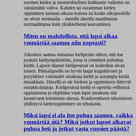
suomen kielen ja suomenkielisen kulttuurin vaikutus on
väistämättä vahva. Kahden tai useamman kielen
oppiminen samaan aikaan kotona tai kodin ulkopuolella
on aivan normaalia – monilla alueilla maailmassa
normaalimpaa kuin yksikielisenä kasvaminen.
Miten on mahdollista, että lapsi alkaa
ymmärtää saamea niin nopeasti?
Aikuinen saattaa rinnastaa kielipesän siihen, että itse
joutuisi kieliympäristöön, jossa ei ymmärrä puhuttua
kieltä. Lapsen tilanne kielipesässä on kuitenkin aivan
toinen. Pikkulapsella on hyvin laajat kognitiiviset ja
psyykkiset valmiudet omaksua kieltä ja useampia kieliä
rinnakkain. Hänellä ei ole kieleen ja oppimiseen liittyviä
ennakkoluuloja. Kielipesässä kieltä ei opetella erillisenä
oppiaineena ja objektina vaan lapsi omaksuu sitä
luontevasti toiminnan ohessa. Konkreettiseen tekemiseen
yhdistyvä kielenoppiminen on tehokasta.
Miksi lapsi ei ala itse puhua saamea, vaikka
ymmärtää sitä? Miksi jotkut lapset alkavat
puhua heti ja jotkut vasta vuosien päästä?