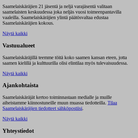
Saamelaiskäräjien 21 jäsentä ja neljä varajäsentä valitaan
saamelaisten keskuudessa joka neljäs vuosi toimeenpantavilla
vaaleilla. Saamelaiskäräjien ylintä päätösvaltaa edustaa
Saamelaiskäräjien kokous.
Näytä kaikki
Vastuualueet
Saamelaiskäräjillä t
eemme töitä koko saamen kansan eteen, jotta
saamen kielillä ja kulttuurilla olisi elintilaa myös tulevaisuudessa.
Näytä kaikki
Ajankohtaista
Saamelaiskäräjät kertoo toiminnastaan medialle ja muille
aiheistamme kiinnostuneille muun muassa tiedotteilla.
Tilaa
Saamelaiskäräjien tiedotteet sähköpostiisi
.
Näytä kaikki
Yhteystiedot