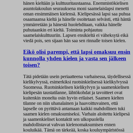
hänen kieltään ja kulttuuritaustaansa. Enemmistökielisen
asuntolakoulun seurauksena moni saamelaislapsi menetti
oman ensimmäisen kielensä. Kielipesässä lapsi saa puhua
osaamaansa kieltä ja hänelle osoitetaan selvästi, että häntä
ymmärretään ja hänestä huolehditaan, vaikka hänelle
puhutaankin eri kieltä. Toiminta pohjautuu
saamelaiskulttuuriin. Lapsen ensikieltä ei väheksytä eikä
viedä pois, sen sijaan hän saa sen rinnalle toisen kielen.
Eikö olisi parempi, että lapsi omaksuu ensin
kunnolla yhden kielen ja vasta sen jälkeen
toisen?
Tätä pidetään usein periaatteena varhaisessa, täydellisessä
kielikylvyssä, esimerkiksi ruotsinkielisessä kielikylvyssä
Suomessa. Ruotsinkielisen kielikylvyn ja saamenkielisen
kielipesän taustatilanne, lähtökohdat ja tavoitteet ovat
kuitenkin monelta osin hyvin erilaiset. Saamen kielten
tilanne on niin uhanalainen ja haavoittuvainen, että
lapselle on pyrittävä antamaan kaikki mahdollinen tuki
saamen kielen omaksumiseksi. Varhain aloitettu kielipesä
ja saamenkieliset kontaktit sen ulkopuolella
mahdollistavat vahvan kielenomaksumisen ennen
kouluikää.
Tämä on tärkeää, koska kouluympäristössä