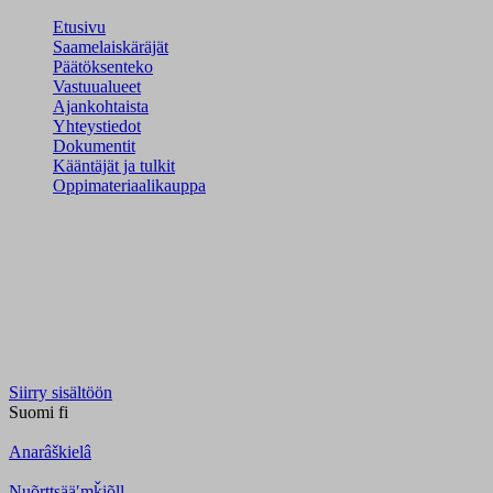
Etusivu
Saamelaiskäräjät
Päätöksenteko
Vastuualueet
Ajankohtaista
Yhteystiedot
Dokumentit
Kääntäjät ja tulkit
Oppimateriaalikauppa
Siirry sisältöön
Suomi
fi
Anarâškielâ
Nuõrttsääʹmǩiõll