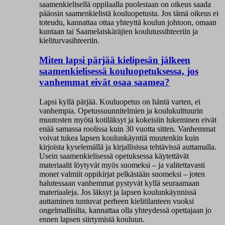
saamenkielisellä oppilaalla puolestaan on oikeus saada
pääosin saamenkielistä kouluopetusta. Jos tämä oikeus ei
toteudu, kannattaa ottaa yhteyttä koulun johtoon, omaan
kuntaan tai Saamelaiskäräjien koulutussihteeriin ja
kieliturvasihteeriin.
Miten lapsi pärjää kielipesän jälkeen
saamenkielisessä kouluopetuksessa, jos
vanhemmat eivät osaa saamea?
Lapsi kyllä pärjää. Kouluopetus on häntä varten, ei
vanhempia. Opetussuunnitelmien ja koulukulttuurin
muutosten myötä kotiläksyt ja kokeisiin lukeminen eivät
enää samassa roolissa kuin 30 vuotta sitten. Vanhemmat
voivat tukea lapsen koulunkäyntiä muutenkin kuin
kirjoista kyselemällä ja kirjallisissa tehtävissä auttamalla.
Usein saamenkielisessä opetuksessa käytettävät
materiaalit löytyvät myös suomeksi – ja valitettavasti
monet valmiit oppikirjat pelkästään suomeksi – joten
halutessaan vanhemmat pystyvät kyllä seuraamaan
materiaaleja. Jos läksyt ja lapsen koulunkäynnissä
auttaminen tuntuvat perheen kielitilanteen vuoksi
ongelmallisilta, kannattaa olla yhteydessä opettajaan jo
ennen lapsen siirtymistä kouluun.