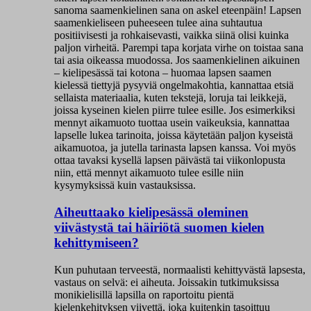
sanoma saamenkielinen sana on askel eteenpäin! Lapsen
saamenkieliseen puheeseen tulee aina suhtautua
positiivisesti ja rohkaisevasti, vaikka siinä olisi kuinka
paljon virheitä. Parempi tapa korjata virhe on toistaa sana
tai asia oikeassa muodossa. Jos saamenkielinen aikuinen
– kielipesässä tai kotona – huomaa lapsen saamen
kielessä tiettyjä pysyviä ongelmakohtia, kannattaa etsiä
sellaista materiaalia, kuten tekstejä, loruja tai leikkejä,
joissa kyseinen kielen piirre tulee esille. Jos esimerkiksi
mennyt aikamuoto tuottaa usein vaikeuksia, kannattaa
lapselle lukea tarinoita, joissa käytetään paljon kyseistä
aikamuotoa, ja jutella tarinasta lapsen kanssa. Voi myös
ottaa tavaksi kysellä lapsen päivästä tai viikonlopusta
niin, että mennyt aikamuoto tulee esille niin
kysymyksissä kuin vastauksissa.
Aiheuttaako kielipesässä oleminen
viivästystä tai häiriötä suomen kielen
kehittymiseen?
Kun puhutaan terveestä, normaalisti kehittyvästä lapsesta,
vastaus on selvä: ei aiheuta. Joissakin tutkimuksissa
monikielisillä lapsilla on raportoitu pientä
kielenkehityksen viivettä, joka kuitenkin tasoittuu