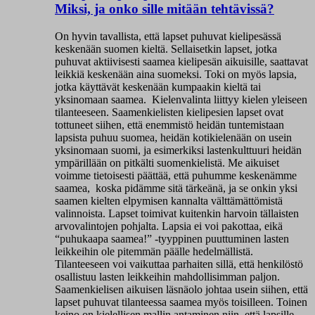
Miksi, ja onko sille mitään tehtävissä?
On hyvin tavallista, että lapset puhuvat kielipesässä
keskenään suomen kieltä. Sellaisetkin lapset, jotka
puhuvat aktiivisesti saamea kielipesän aikuisille, saattavat
leikkiä keskenään aina suomeksi. Toki on myös lapsia,
jotka käyttävät keskenään kumpaakin kieltä tai
yksinomaan saamea. Kielenvalinta liittyy kielen yleiseen
tilanteeseen. Saamenkielisten kielipesien lapset ovat
tottuneet siihen, että enemmistö heidän tuntemistaan
lapsista puhuu suomea, heidän kotikielenään on usein
yksinomaan suomi, ja esimerkiksi lastenkulttuuri heidän
ympärillään on pitkälti suomenkielistä. Me aikuiset
voimme tietoisesti päättää, että puhumme keskenämme
saamea, koska pidämme sitä tärkeänä, ja se onkin yksi
saamen kielten elpymisen kannalta välttämättömistä
valinnoista. Lapset toimivat kuitenkin harvoin tällaisten
arvovalintojen pohjalta. Lapsia ei voi pakottaa, eikä
“puhukaapa saamea!” -tyyppinen puuttuminen lasten
leikkeihin ole pitemmän päälle hedelmällistä.
Tilanteeseen voi vaikuttaa parhaiten sillä, että henkilöstö
osallistuu lasten leikkeihin mahdollisimman paljon.
Saamenkielisen aikuisen läsnäolo johtaa usein siihen, että
lapset puhuvat tilanteessa saamea myös toisilleen. Toinen
keino on kielellisen mallin antaminen niin, että lapsille