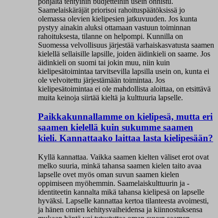
pohjalta tehtyihin budjetteihin usein onnistu.
Saamelaiskäräjät priorisoi rahoituspäätöksissä jo
olemassa olevien kielipesien jatkuvuuden. Jos kunta
pystyy ainakin aluksi ottamaan vastuun toiminnan
rahoituksesta, tilanne on helpompi. Kunnilla on
Suomessa velvollisuus järjestää varhaiskasvatusta saamen
kielellä sellaisille lapsille, joiden äidinkieli on saame. Jos
äidinkieli on suomi tai jokin muu, niin kuin
kielipesätoimintaa tarvitsevilla lapsilla usein on, kunta ei
ole velvoitettu järjestämään toimintaa. Jos
kielipesätoimintaa ei ole mahdollista aloittaa, on etsittävä
muita keinoja siirtää kieltä ja kulttuuria lapselle.
Paikkakunnallamme on kielipesä, mutta eri
saamen kielellä kuin sukumme saamen
kieli. Kannattaako laittaa lasta kielipesään?
Kyllä kannattaa. Vaikka saamen kielten väliset erot ovat
melko suuria, minkä tahansa saamen kielen taito avaa
lapselle ovet myös oman suvun saamen kielen
oppimiseen myöhemmin. Saamelaiskulttuurin ja -
identiteetin kannalta mikä tahansa kielipesä on lapselle
hyväksi. Lapselle kannattaa kertoa tilanteesta avoimesti,
ja hänen omien kehitysvaiheidensa ja kiinnostuksensa