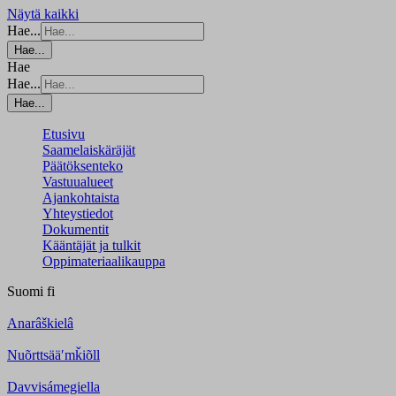
Näytä kaikki
Hae...
Hae...
Hae
Hae...
Hae...
Etusivu
Saamelaiskäräjät
Päätöksenteko
Vastuualueet
Ajankohtaista
Yhteystiedot
Dokumentit
Kääntäjät ja tulkit
Oppimateriaalikauppa
Suomi
fi
Anarâškielâ
Nuõrttsääʹmǩiõll
Davvisámegiella