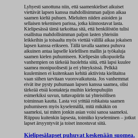
Lyhyesti sanottuna niin, että saamenkieliset aikuiset
viettävät lapsen kanssa mahdollisimman paljon aikaa
saamen kieltä puhuen. Mieluiten niiden asioiden ja
sellaisen tekemisen parissa, jotka kiinnostavat lasta.
Kielipesässä tämä tarkoittaa sitä, että henkilöstön tulisi
osallistua mahdollisimman paljon lasten yhteisiin
leikkeihin ja toisaalta myös viettää välillä aikaa jokaisen
lapsen kanssa erikseen. Tällä tavalla saamea puhuva
aikuinen antaa lapselle kielellisen mallin ja työkaluja
saamen kielen puhumiseen. Kielipesän ulkopuolella
vanhempien on tärkeää huolehtia siitä, että lapsi kuulee
saamea monipuolisesti ja eri yhteyksissä. Pelkkä
kuuleminen ei kuitenkaan kehitä aktiivista kielitaitoa
vaan siihen tarvitaan vuorovaikutusta. Jos vanhemmat
eivät itse pysty puhumaan lapsen kanssa saamea, olisi
tärkeää etsiä kontakteja muihin kielenpuhujiin
esimerkiksi suvun, tuttavapiirin tai yhteisöllisen
toiminnan kautta. Lasta voi yrittää rohkaista saamen
puhumiseen myös kyselemällä, mitä mikäkin on
saameksi, tai miten jonkin asian voisi sanoa saameksi.
Riippuu kuitenkin lapsesta, toimiiko kyseleminen – jotkut
lapset ärsyyntyvät ja toiset innostuvat siitä.
Kielipesälapset puhuvat keskenään suomea.