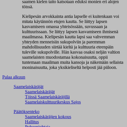
saamen kielen taito katsotaan eduksi monien eri alojen
töissä.
Kielipesän arvokkainta antia lapselle ei kuitenkaan voi
mitata käytännön etujen kautta. Se liittyy lapsen
kasvamiseen omassa yhteisössään, suvussaan ja
kulttuurissaan. Se liittyy lapsen kasvamiseen ihmisenä
maailmassa. Kielipesän kautta lapsi saa vahvemman
yhteyden menneisiin sukupolviin ja paremman
mahdollisuuden siirtää kieltä ja kulttuuria eteenpäin
tuleville sukupolville. Hän kasvaa osaksi neljän valtion
saamelaisten muodostamaa kokonaisuutta, oppii
tuntemaan maailman muita kansoja ja näkemään sellaista
moninaisuutta, joka yksikieliseltä helposti jää piiloon.
Palaa alkuun
Saamelaiskäräjät
Saamelaiskäräjät
Töissä Saamelaiskäräjillä
Saamelaiskulttuuri­keskus Sajos
Päätöksenteko
Saamelaiskäräjien kokous
Hallitus
Puheenjohtaja