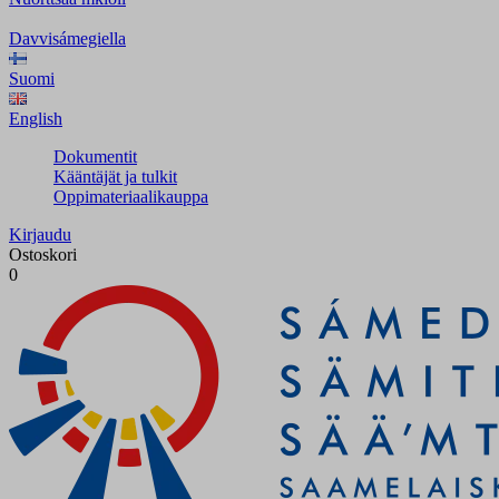
Davvisámegiella
Suomi
English
Dokumentit
Kääntäjät ja tulkit
Oppimateriaalikauppa
Kirjaudu
Ostoskori
0