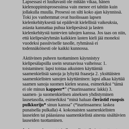
Lapsessasi ei luultavasti ole mitään vikaa, hänen
kielenoppimisprosessinsa vain menee eri tahtiin kuin
jollakulla muulla. Prosessi on silti koko ajan käynnissä.
Toki jos vanhemmat ovat huolissaan lapsen
kielenkehityksestä tai epäilevät kielellisiä vaikeuksia,
asiasta kannattaa puhua kielipesässä ja lasten
kielenkehitystä tuntevien tahojen kanssa. Jos taas on niin,
että kielipesäryhmän kaikkien lasten kieli jää moneksi
vuodeksi passiiviselle tasolle, ryhmässä ei
todennäköisesti ole kaikki kunnossa.
Aktiivinen puheen tuottaminen käynnistyy
kielipesälapsilla usein seuraavissa vaiheissa: 1.
toistaminen: lapsi toistaa aikuisten käyttämiä
saamenkielisiä sanoja ja lyhyitä fraaseja 2. yksittäisten
saamenkielisten sanojen käyttäminen: lapsi alkaa käyttää
saamen sanoja suomen kielen seassa, esimerkiksi “tämä
ei ole minun
kappeer*
” (*inarinsaamea: lakki) 3.
saamen- ja suomenkielisen aineksen yhdistyminen
lausetasolla, esimerkiksi “minä haluan
čierâstiđ ruopsis
pulkkurijn*
sinun kanssa” (*inarinsaamea: laskea
punaisella pulkalla) 4. kokonaisten saamenkielisten
lauseiden tai pääasiassa saamenkielistä ainesta sisältävien
lauseiden tuottaminen.