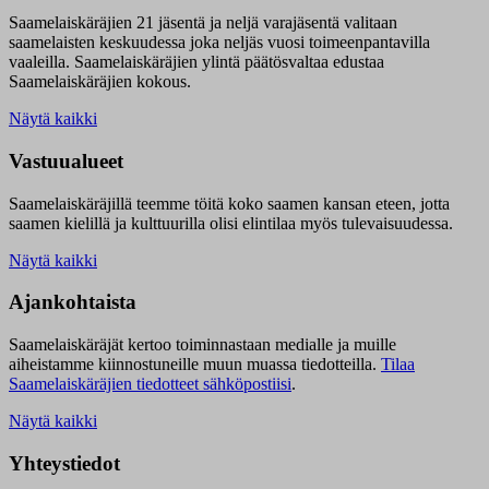
Saamelaiskäräjien 21 jäsentä ja neljä varajäsentä valitaan
saamelaisten keskuudessa joka neljäs vuosi toimeenpantavilla
vaaleilla. Saamelaiskäräjien ylintä päätösvaltaa edustaa
Saamelaiskäräjien kokous.
Näytä kaikki
Vastuualueet
Saamelaiskäräjillä t
eemme töitä koko saamen kansan eteen, jotta
saamen kielillä ja kulttuurilla olisi elintilaa myös tulevaisuudessa.
Näytä kaikki
Ajankohtaista
Saamelaiskäräjät kertoo toiminnastaan medialle ja muille
aiheistamme kiinnostuneille muun muassa tiedotteilla.
Tilaa
Saamelaiskäräjien tiedotteet sähköpostiisi
.
Näytä kaikki
Yhteystiedot