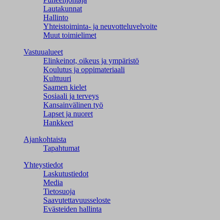
Lautakunnat
Hallinto
Yhteistoiminta- ja neuvotteluvelvoite
Muut toimielimet
Vastuualueet
Elinkeinot, oikeus ja ympäristö
Koulutus ja oppimateriaali
Kulttuuri
Saamen kielet
Sosiaali ja terveys
Kansainvälinen työ
Lapset ja nuoret
Hankkeet
Ajankohtaista
Tapahtumat
Yhteystiedot
Laskutustiedot
Media
Tietosuoja
Saavutettavuusseloste
Evästeiden hallinta