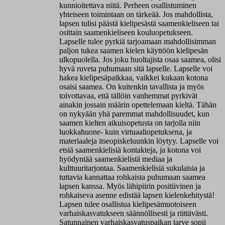
kunnioitettava niitä. Perheen osallistuminen
yhteiseen toimintaan on tärkeää. Jos mahdollista,
lapsen tulisi päästä kielipesästä saamenkieliseen tai
osittain saamenkieliseen kouluopetukseen.
Lapselle tulee pyrkiä tarjoamaan mahdollisimman
paljon tukea saamen kielen käyttöön kielipesän
ulkopuolella. Jos joku huoltajista osaa saamea, olisi
hyvä ruveta puhumaan sitä lapselle. Lapselle voi
hakea kielipesäpaikkaa, vaikkei kukaan kotona
osaisi saamea. On kuitenkin tavallista ja myös
toivottavaa, että tällöin vanhemmat pyrkivät
ainakin jossain määrin opettelemaan kieltä. Tähän
on nykyään yhä paremmat mahdollisuudet, kun
saamen kielten aikuisopetusta on tarjolla niin
luokkahuone- kuin virtuaaliopetuksena, ja
materiaaleja itseopiskeluunkin löytyy. Lapselle voi
etsiä saamenkielisiä kontakteja, ja kotona voi
hyödyntää saamenkielistä mediaa ja
kulttuuritarjontaa. Saamenkielisiä sukulaisia ja
tuttavia kannattaa rohkaista puhumaan saamea
lapsen kanssa. Myös lähipiirin positiivinen ja
rohkaiseva asenne edistää lapsen kielenkehitystä!
Lapsen tulee osallistua kielipesämuotoiseen
varhaiskasvatukseen säännöllisesti ja riittävästi.
Satunnainen varhaiskasvatuspaikan tarve sopii