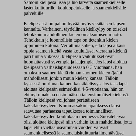
Samoin kielipesä lisää ja luo tarvetta saamenkieliselle
lastenkulttuurille, kouluopetukselle ja saamenkielisille
palveluille.
Kielipesässä on paljon hyvää myös yksittäisen lapsen
kannalta. Varhainen, täydellinen kielikylpy on toiseksi
tehokkain mahdollinen kielen omaksumisen muoto.
Tehokkain ja luonnollisin tapa on tietenkin kielen
oppiminen kotona. Verrattuna siihen, että lapsi alkaisi
oppia saamen kieltä vasta kouluiässä, vieraana kielenä
pari tuntia viikossa, kielipesän vaikutukset ovat
huomattavasti syvempiä ja laajempia. Jos lapsi aloittaa
kielipesän varhaislapsuudessaan 0-3-vuotiaana, hän
omaksuu saamen kieltä rinnan suomen kielen (ja/tai
mahdollisesti jonkin muun kielen) kanssa. Tällöin
kyseessä on rinnakkainen kaksikielisyys. Jos taas lapsi
aloittaa kielipesän esimerkiksi 4-5-vuotiaana, hän on
ehtinyt omaksua ensimmäisen tai ensimmäiset kielensä.
Tällöin kielipesä voi johtaa perättäiseen
kaksikielisyyteen. Kummassakin tapauksessa lapsi
saavuttaa parhaassa tapauksessa toiminnallisen
kaksikielisyyden kouluikään mennessä. Suositeltavaa
olisi aloittaa kielipesä niin varhain kuin mahdollista, jotta
lapsi ehtii viettää useamman vuoden vahvasti
saamenkielisessä ja saamelaiskulttuuria ilmentävässä