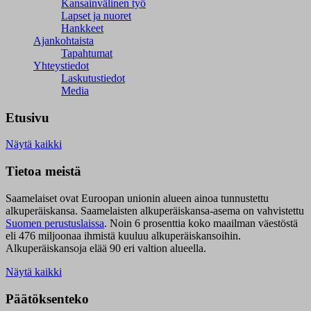
Kansainvälinen työ
Lapset ja nuoret
Hankkeet
Ajankohtaista
Tapahtumat
Yhteystiedot
Laskutustiedot
Media
Etusivu
Näytä kaikki
Tietoa meistä
Saamelaiset ovat Euroopan unionin alueen ainoa tunnustettu
alkuperäiskansa. Saamelaisten alkuperäiskansa-asema on vahvistettu
Suomen perustuslaissa
.
Noin 6 prosenttia koko maailman väestöstä
eli 476 miljoonaa ihmistä kuuluu alkuperäiskansoihin.
Alkuperäiskansoja elää 90 eri valtion alueella.
Näytä kaikki
Päätöksenteko