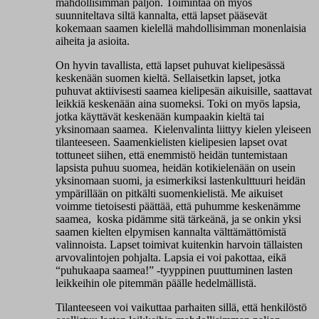
mahdollisimman paljon. Toimintaa on myös
suunniteltava siltä kannalta, että lapset pääsevät
kokemaan saamen kielellä mahdollisimman monenlaisia
aiheita ja asioita.
On hyvin tavallista, että lapset puhuvat kielipesässä
keskenään suomen kieltä. Sellaisetkin lapset, jotka
puhuvat aktiivisesti saamea kielipesän aikuisille, saattavat
leikkiä keskenään aina suomeksi. Toki on myös lapsia,
jotka käyttävät keskenään kumpaakin kieltä tai
yksinomaan saamea. Kielenvalinta liittyy kielen yleiseen
tilanteeseen. Saamenkielisten kielipesien lapset ovat
tottuneet siihen, että enemmistö heidän tuntemistaan
lapsista puhuu suomea, heidän kotikielenään on usein
yksinomaan suomi, ja esimerkiksi lastenkulttuuri heidän
ympärillään on pitkälti suomenkielistä. Me aikuiset
voimme tietoisesti päättää, että puhumme keskenämme
saamea, koska pidämme sitä tärkeänä, ja se onkin yksi
saamen kielten elpymisen kannalta välttämättömistä
valinnoista. Lapset toimivat kuitenkin harvoin tällaisten
arvovalintojen pohjalta. Lapsia ei voi pakottaa, eikä
“puhukaapa saamea!” -tyyppinen puuttuminen lasten
leikkeihin ole pitemmän päälle hedelmällistä.
Tilanteeseen voi vaikuttaa parhaiten sillä, että henkilöstö