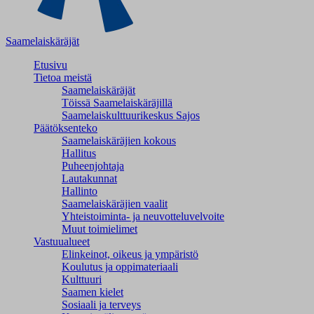
Saamelaiskäräjät
Etusivu
Tietoa meistä
Saamelaiskäräjät
Töissä Saamelaiskäräjillä
Saamelaiskulttuuri­keskus Sajos
Päätöksenteko
Saamelaiskäräjien kokous
Hallitus
Puheenjohtaja
Lautakunnat
Hallinto
Saamelaiskäräjien vaalit
Yhteistoiminta- ja neuvotteluvelvoite
Muut toimielimet
Vastuualueet
Elinkeinot, oikeus ja ympäristö
Koulutus ja oppimateriaali
Kulttuuri
Saamen kielet
Sosiaali ja terveys