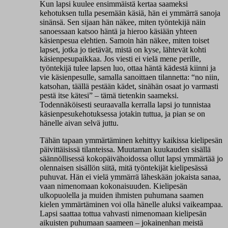
Kun lapsi kuulee ensimmäistä kertaa saameksi
kehotuksen tulla pesemään käsiä, hän ei ymmärrä sanoja
sinänsä. Sen sijaan hän näkee, miten työntekijä näin
sanoessaan katsoo häntä ja hieroo käsiään yhteen
käsienpesua elehtien. Samoin hän näkee, miten toiset
lapset, jotka jo tietävät, mistä on kyse, lähtevät kohti
käsienpesupaikkaa. Jos viesti ei vielä mene perille,
työntekijä tulee lapsen luo, ottaa häntä kädestä kiinni ja
vie käsienpesulle, samalla sanoittaen tilannetta: “no niin,
katsohan, täällä pestään kädet, sinähän osaat jo varmasti
pestä itse kätesi” – tämä tietenkin saameksi.
Todennäköisesti seuraavalla kerralla lapsi jo tunnistaa
käsienpesukehotuksessa jotakin tuttua, ja pian se on
hänelle aivan selvä juttu.
Tähän tapaan ymmärtäminen kehittyy kaikissa kielipesän
päivittäisissä tilanteissa. Muutaman kuukauden sisällä
säännöllisessä kokopäivähoidossa ollut lapsi ymmärtää jo
olennaisen sisällön siitä, mitä työntekijät kielipesässä
puhuvat. Hän ei vielä ymmärrä läheskään jokaista sanaa,
vaan nimenomaan kokonaisuuden. Kielipesän
ulkopuolella ja muiden ihmisten puhumana saamen
kielen ymmärtäminen voi olla hänelle aluksi vaikeampaa.
Lapsi saattaa tottua vahvasti nimenomaan kielipesän
aikuisten puhumaan saameen – jokainenhan meistä