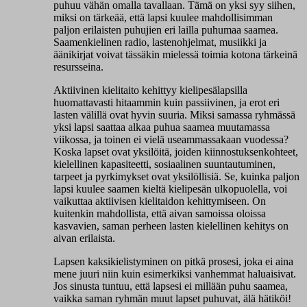
puhuu vähän omalla tavallaan. Tämä on yksi syy siihen,
miksi on tärkeää, että lapsi kuulee mahdollisimman
paljon erilaisten puhujien eri lailla puhumaa saamea.
Saamenkielinen radio, lastenohjelmat, musiikki ja
äänikirjat voivat tässäkin mielessä toimia kotona tärkeinä
resursseina.
Aktiivinen kielitaito kehittyy kielipesälapsilla
huomattavasti hitaammin kuin passiivinen, ja erot eri
lasten välillä ovat hyvin suuria. Miksi samassa ryhmässä
yksi lapsi saattaa alkaa puhua saamea muutamassa
viikossa, ja toinen ei vielä useammassakaan vuodessa?
Koska lapset ovat yksilöitä, joiden kiinnostuksenkohteet,
kielellinen kapasiteetti, sosiaalinen suuntautuminen,
tarpeet ja pyrkimykset ovat yksilöllisiä. Se, kuinka paljon
lapsi kuulee saamen kieltä kielipesän ulkopuolella, voi
vaikuttaa aktiivisen kielitaidon kehittymiseen. On
kuitenkin mahdollista, että aivan samoissa oloissa
kasvavien, saman perheen lasten kielellinen kehitys on
aivan erilaista.
Lapsen kaksikielistyminen on pitkä prosesi, joka ei aina
mene juuri niin kuin esimerkiksi vanhemmat haluaisivat.
Jos sinusta tuntuu, että lapsesi ei millään puhu saamea,
vaikka saman ryhmän muut lapset puhuvat, älä hätiköi!