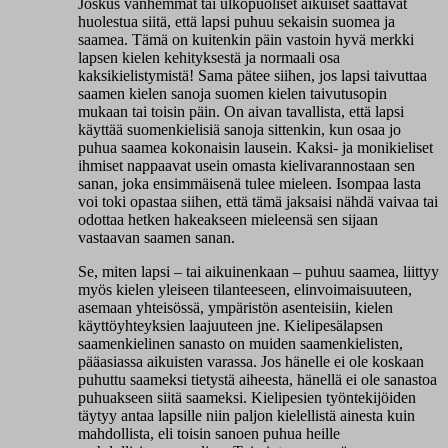
Joskus vanhemmat tai ulkopuoliset aikuiset saattavat
huolestua siitä, että lapsi puhuu sekaisin suomea ja
saamea. Tämä on kuitenkin päin vastoin hyvä merkki
lapsen kielen kehityksestä ja normaali osa
kaksikielistymistä! Sama pätee siihen, jos lapsi taivuttaa
saamen kielen sanoja suomen kielen taivutusopin
mukaan tai toisin päin. On aivan tavallista, että lapsi
käyttää suomenkielisiä sanoja sittenkin, kun osaa jo
puhua saamea kokonaisin lausein. Kaksi- ja monikieliset
ihmiset nappaavat usein omasta kielivarannostaan sen
sanan, joka ensimmäisenä tulee mieleen. Isompaa lasta
voi toki opastaa siihen, että tämä jaksaisi nähdä vaivaa tai
odottaa hetken hakeakseen mieleensä sen sijaan
vastaavan saamen sanan.
Se, miten lapsi – tai aikuinenkaan – puhuu saamea, liittyy
myös kielen yleiseen tilanteeseen, elinvoimaisuuteen,
asemaan yhteisössä, ympäristön asenteisiin, kielen
käyttöyhteyksien laajuuteen jne. Kielipesälapsen
saamenkielinen sanasto on muiden saamenkielisten,
pääasiassa aikuisten varassa. Jos hänelle ei ole koskaan
puhuttu saameksi tietystä aiheesta, hänellä ei ole sanastoa
puhuakseen siitä saameksi. Kielipesien työntekijöiden
täytyy antaa lapsille niin paljon kielellistä ainesta kuin
mahdollista, eli toisin sanoen puhua heille