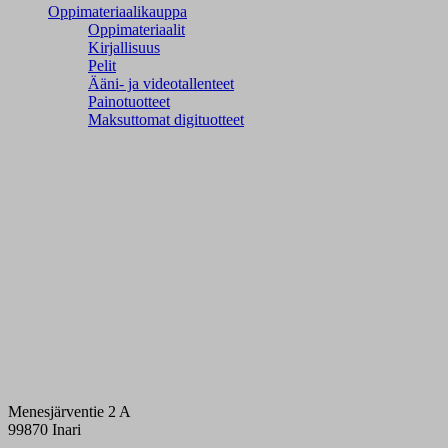
Oppimateriaalikauppa
Oppimateriaalit
Kirjallisuus
Pelit
Ääni- ja videotallenteet
Painotuotteet
Maksuttomat digituotteet
Menesjärventie 2 A
99870 Inari