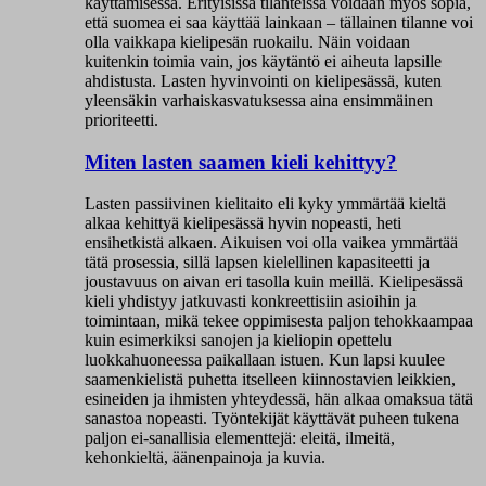
käyttämisessä. Erityisissä tilanteissa voidaan myös sopia,
että suomea ei saa käyttää lainkaan – tällainen tilanne voi
olla vaikkapa kielipesän ruokailu. Näin voidaan
kuitenkin toimia vain, jos käytäntö ei aiheuta lapsille
ahdistusta. Lasten hyvinvointi on kielipesässä, kuten
yleensäkin varhaiskasvatuksessa aina ensimmäinen
prioriteetti.
Miten lasten saamen kieli kehittyy?
Lasten passiivinen kielitaito eli kyky ymmärtää kieltä
alkaa kehittyä kielipesässä hyvin nopeasti, heti
ensihetkistä alkaen. Aikuisen voi olla vaikea ymmärtää
tätä prosessia, sillä lapsen kielellinen kapasiteetti ja
joustavuus on aivan eri tasolla kuin meillä. Kielipesässä
kieli yhdistyy jatkuvasti konkreettisiin asioihin ja
toimintaan, mikä tekee oppimisesta paljon tehokkaampaa
kuin esimerkiksi sanojen ja kieliopin opettelu
luokkahuoneessa paikallaan istuen. Kun lapsi kuulee
saamenkielistä puhetta itselleen kiinnostavien leikkien,
esineiden ja ihmisten yhteydessä, hän alkaa omaksua tätä
sanastoa nopeasti. Työntekijät käyttävät puheen tukena
paljon ei-sanallisia elementtejä: eleitä, ilmeitä,
kehonkieltä, äänenpainoja ja kuvia.