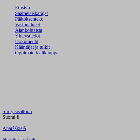
Etusivu
Saamelaiskäräjät
Päätöksenteko
Vastuualueet
Ajankohtaista
Yhteystiedot
Dokumentit
Kääntäjät ja tulkit
Oppimateriaalikauppa
Siirry sisältöön
Suomi
fi
Anarâškielâ
Nuõrttsääʹmǩiõll