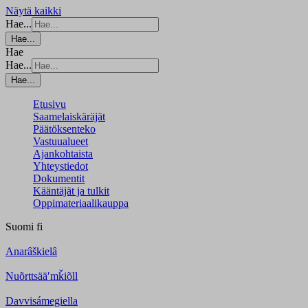
Näytä kaikki
Hae...
Hae...
Hae
Hae...
Hae...
Etusivu
Saamelaiskäräjät
Päätöksenteko
Vastuualueet
Ajankohtaista
Yhteystiedot
Dokumentit
Kääntäjät ja tulkit
Oppimateriaalikauppa
Suomi
fi
Anarâškielâ
Nuõrttsääʹmǩiõll
Davvisámegiella