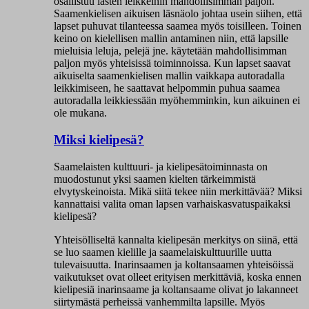
osallistuu lasten leikkeihin mahdollisimman paljon.
Saamenkielisen aikuisen läsnäolo johtaa usein siihen, että
lapset puhuvat tilanteessa saamea myös toisilleen. Toinen
keino on kielellisen mallin antaminen niin, että lapsille
mieluisia leluja, pelejä jne. käytetään mahdollisimman
paljon myös yhteisissä toiminnoissa. Kun lapset saavat
aikuiselta saamenkielisen mallin vaikkapa autoradalla
leikkimiseen, he saattavat helpommin puhua saamea
autoradalla leikkiessään myöhemminkin, kun aikuinen ei
ole mukana.
Miksi kielipesä?
Saamelaisten kulttuuri- ja kielipesätoiminnasta on
muodostunut yksi saamen kielten tärkeimmistä
elvytyskeinoista. Mikä siitä tekee niin merkittävää? Miksi
kannattaisi valita oman lapsen varhaiskasvatuspaikaksi
kielipesä?
Yhteisölliseltä kannalta kielipesän merkitys on siinä, että
se luo saamen kielille ja saamelaiskulttuurille uutta
tulevaisuutta. Inarinsaamen ja koltansaamen yhteisöissä
vaikutukset ovat olleet erityisen merkittäviä, koska ennen
kielipesiä inarinsaame ja koltansaame olivat jo lakanneet
siirtymästä perheissä vanhemmilta lapsille. Myös