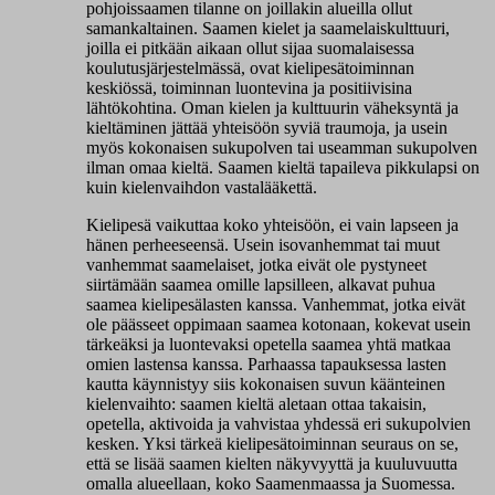
pohjoissaamen tilanne on joillakin alueilla ollut
samankaltainen. Saamen kielet ja saamelaiskulttuuri,
joilla ei pitkään aikaan ollut sijaa suomalaisessa
koulutusjärjestelmässä, ovat kielipesätoiminnan
keskiössä, toiminnan luontevina ja positiivisina
lähtökohtina. Oman kielen ja kulttuurin väheksyntä ja
kieltäminen jättää yhteisöön syviä traumoja, ja usein
myös kokonaisen sukupolven tai useamman sukupolven
ilman omaa kieltä. Saamen kieltä tapaileva pikkulapsi on
kuin kielenvaihdon vastalääkettä.
Kielipesä vaikuttaa koko yhteisöön, ei vain lapseen ja
hänen perheeseensä. Usein isovanhemmat tai muut
vanhemmat saamelaiset, jotka eivät ole pystyneet
siirtämään saamea omille lapsilleen, alkavat puhua
saamea kielipesälasten kanssa. Vanhemmat, jotka eivät
ole päässeet oppimaan saamea kotonaan, kokevat usein
tärkeäksi ja luontevaksi opetella saamea yhtä matkaa
omien lastensa kanssa. Parhaassa tapauksessa lasten
kautta käynnistyy siis kokonaisen suvun käänteinen
kielenvaihto: saamen kieltä aletaan ottaa takaisin,
opetella, aktivoida ja vahvistaa yhdessä eri sukupolvien
kesken. Yksi tärkeä kielipesätoiminnan seuraus on se,
että se lisää saamen kielten näkyvyyttä ja kuuluvuutta
omalla alueellaan, koko Saamenmaassa ja Suomessa.