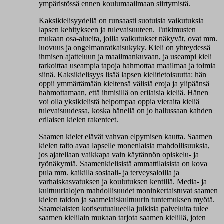
ympäristössä ennen koulumaailmaan siirtymistä.
Kaksikielisyydellä on runsaasti suotuisia vaikutuksia
lapsen kehitykseen ja tulevaisuuteen. Tutkimusten
mukaan osa-alueita, joilla vaikutukset näkyvät, ovat mm.
luovuus ja ongelmanratkaisukyky. Kieli on yhteydessä
ihmisen ajatteluun ja maailmankuvaan, ja useampi kieli
tarkoittaa useampia tapoja hahmottaa maailmaa ja toimia
siinä. Kaksikielisyys lisää lapsen kielitietoisuutta: hän
oppii ymmärtämään kieltensä välisiä eroja ja ylipäänsä
hahmottamaan, että ihmisillä on erilaisia kieliä. Hänen
voi olla yksikielistä helpompaa oppia vieraita kieliä
tulevaisuudessa, koska hänellä on jo hallussaan kahden
erilaisen kielen rakenteet.
Saamen kielet elävät vahvan elpymisen kautta. Saamen
kielen taito avaa lapselle monenlaisia mahdollisuuksia,
jos ajatellaan vaikkapa vain käytännön opiskelu- ja
työnäkymiä. Saamenkielisistä ammattilaisista on kova
pula mm. kaikilla sosiaali- ja terveysaloilla ja
varhaiskasvatuksen ja koulutuksen kentillä. Media- ja
kulttuurialojen mahdollisuudet moninkertaistuvat saamen
kielen taidon ja saamelaiskulttuurin tuntemuksen myötä.
Saamelaisten kotiseutualueella julkisia palveluita tulee
saamen kielilain mukaan tarjota saamen kielillä, joten