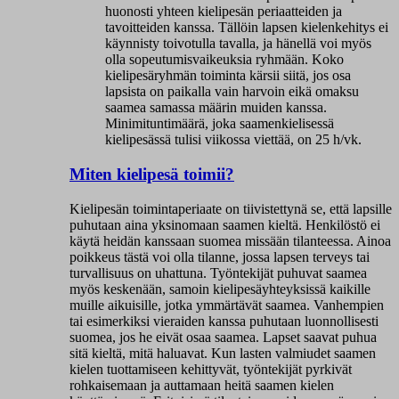
huonosti yhteen kielipesän periaatteiden ja
tavoitteiden kanssa. Tällöin lapsen kielenkehitys ei
käynnisty toivotulla tavalla, ja hänellä voi myös
olla sopeutumisvaikeuksia ryhmään. Koko
kielipesäryhmän toiminta kärsii siitä, jos osa
lapsista on paikalla vain harvoin eikä omaksu
saamea samassa määrin muiden kanssa.
Minimituntimäärä, joka saamenkielisessä
kielipesässä tulisi viikossa viettää, on 25 h/vk.
Miten kielipesä toimii?
Kielipesän toimintaperiaate on tiivistettynä se, että lapsille
puhutaan aina yksinomaan saamen kieltä. Henkilöstö ei
käytä heidän kanssaan suomea missään tilanteessa. Ainoa
poikkeus tästä voi olla tilanne, jossa lapsen terveys tai
turvallisuus on uhattuna. Työntekijät puhuvat saamea
myös keskenään, samoin kielipesäyhteyksissä kaikille
muille aikuisille, jotka ymmärtävät saamea. Vanhempien
tai esimerkiksi vieraiden kanssa puhutaan luonnollisesti
suomea, jos he eivät osaa saamea. Lapset saavat puhua
sitä kieltä, mitä haluavat. Kun lasten valmiudet saamen
kielen tuottamiseen kehittyvät, työntekijät pyrkivät
rohkaisemaan ja auttamaan heitä saamen kielen