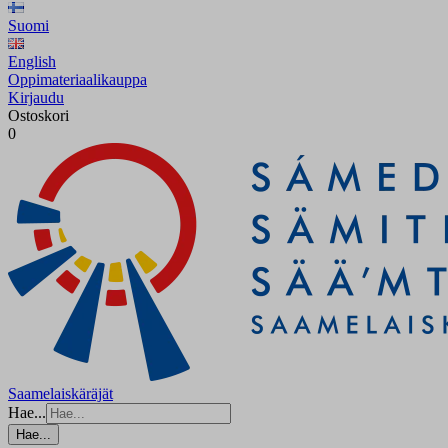
Suomi
English
Oppimateriaalikauppa
Kirjaudu
Ostoskori
0
Saamelaiskäräjät
Hae...
Hae...