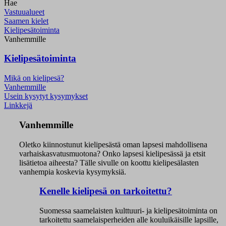
Hae
Vastuualueet
Saamen kielet
Kielipesätoiminta
Vanhemmille
Kielipesätoiminta
Mikä on kielipesä?
Vanhemmille
Usein kysytyt kysymykset
Linkkejä
Vanhemmille
Oletko kiinnostunut kielipesästä oman lapsesi mahdollisena
varhaiskasvatusmuotona? Onko lapsesi kielipesässä ja etsit
lisätietoa aiheesta? Tälle sivulle on koottu kielipesälasten
vanhempia koskevia kysymyksiä.
Kenelle kielipesä on tarkoitettu?
Suomessa saamelaisten kulttuuri- ja kielipesätoiminta on
tarkoitettu saamelaisperheiden alle kouluikäisille lapsille,