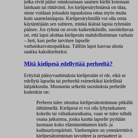
jotka eivät pääse omaksumaan saamen kieltä kotonaan
lainkaan tai riittävästi. Jos kielipesäryhmässä on tilaa,
sinne voidaan joissakin tapauksissa ottaa myös muita
kuin saamelaislapsia. Kielipesäryhmillä voi olla omia
käytäntöjään sen suhteen, minkä ikäisiä lapsia ryhmään
pääsee. Jos ryhmä on avoin kaikenikäisille, suositeltavaa
on, että lapsi aloittaa kielipesän mahdollisimman varhain
– heti, kun perhe tarvitsee lapselle
varhaiskasvatuspaikkaa. Tällöin lapsi kasvaa alusta
saakka kaksikieliseksi.
Mitä kielipesä edellyttää perheeltä?
Erityisiä pääsyvaatimuksia kielipesään ei ole, eikä se
edellytä lapselta tai perheeltä esimerkiksi kielellistä
lahjakkuutta. Muutamia selkeitä suosituksia perheille
kuitenkin on:
Perheen tulee sitoutua kielipesätoimintaan pitkällä
tähtäimellä. Kielipesä ei voi olla lyhytaikainen
kokeilu tai väliaikaisratkaisu, vaan se tulee nähdä
osana jatkumoa, jonka kautta lapselle pyritään
luomaan koko elämänmittainen kieli- ja
kulttuuriympäristö. Vanhempien on ymmärrettävä
kielipesätoiminnan tavoitteet ja periaatteet ja