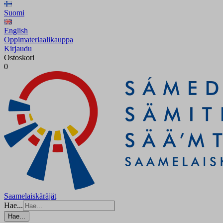
Suomi
English
Oppimateriaalikauppa
Kirjaudu
Ostoskori
0
Saamelaiskäräjät
Hae...
Hae...