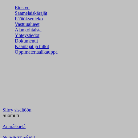
Etusivu
Saamelaiskäräjät
Päätöksenteko
Vastuualueet
Ajankohtaista
Yhteystiedot
Dokumentit
Kääntäjät ja tulkit
Oppimateriaalikauppa
Siirry sisältöön
Suomi
fi
Anarâškielâ
Nuõrttsääʹmǩiõll