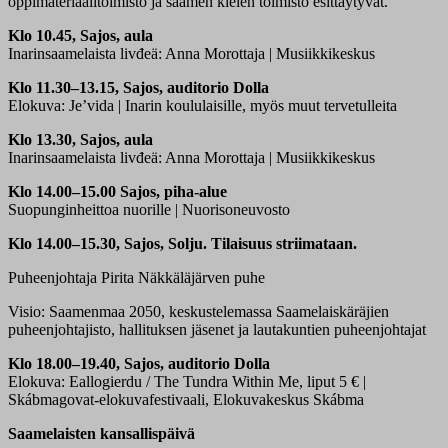
oppimateriaalitoimisto ja saamen kielen toimisto esittäytyvät.
Klo 10.45, Sajos, aula
Inarinsaamelaista livđeä: Anna Morottaja | Musiikkikeskus
Klo 11.30–13.15, Sajos, auditorio Dolla
Elokuva: Je’vida | Inarin koululaisille, myös muut tervetulleita
Klo 13.30, Sajos, aula
Inarinsaamelaista livđeä: Anna Morottaja | Musiikkikeskus
Klo 14.00–15.00 Sajos, piha-alue
Suopunginheittoa nuorille | Nuorisoneuvosto
Klo 14.00–15.30, Sajos, Solju. Tilaisuus striimataan.
Puheenjohtaja Pirita Näkkäläjärven puhe
Visio: Saamenmaa 2050, keskustelemassa Saamelaiskäräjien
puheenjohtajisto, hallituksen jäsenet ja lautakuntien puheenjohtajat
Klo 18.00–19.40, Sajos, auditorio Dolla
Elokuva: Eallogierdu / The Tundra Within Me, liput 5 € |
Skábmagovat-elokuvafestivaali, Elokuvakeskus Skábma
Saamelaisten kansallispäivä