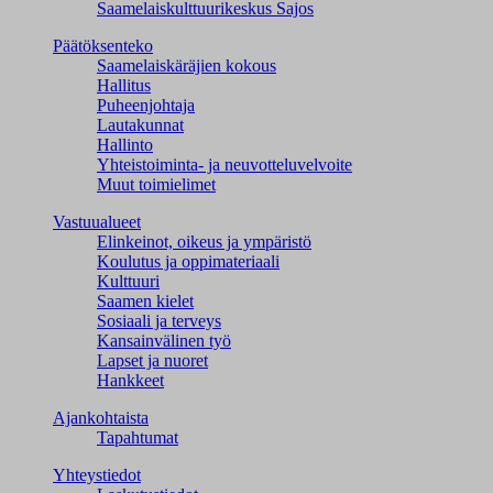
Saamelaiskulttuuri­keskus Sajos
Päätöksenteko
Saamelaiskäräjien kokous
Hallitus
Puheenjohtaja
Lautakunnat
Hallinto
Yhteistoiminta- ja neuvotteluvelvoite
Muut toimielimet
Vastuualueet
Elinkeinot, oikeus ja ympäristö
Koulutus ja oppimateriaali
Kulttuuri
Saamen kielet
Sosiaali ja terveys
Kansainvälinen työ
Lapset ja nuoret
Hankkeet
Ajankohtaista
Tapahtumat
Yhteystiedot