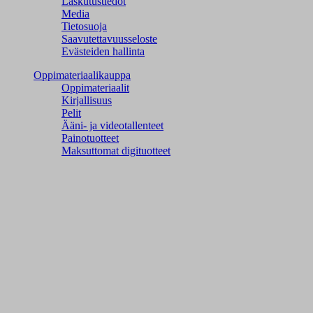
Laskutustiedot
Media
Tietosuoja
Saavutettavuusseloste
Evästeiden hallinta
Oppimateriaalikauppa
Oppimateriaalit
Kirjallisuus
Pelit
Ääni- ja videotallenteet
Painotuotteet
Maksuttomat digituotteet