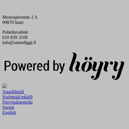
Menesjärventie 2 A
99870 Inari
Puhelinvaihde
010 839 3100
info@samediggi.fi
Digi- ja mainostoimisto Höyry Rovaniemi ja Oulu
Anarâškielâ
Nuõrttsääʹmǩiõll
Davvisámegiella
Suomi
English