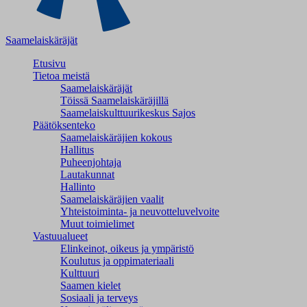
Saamelaiskäräjät
Etusivu
Tietoa meistä
Saamelaiskäräjät
Töissä Saamelaiskäräjillä
Saamelaiskulttuuri­keskus Sajos
Päätöksenteko
Saamelaiskäräjien kokous
Hallitus
Puheenjohtaja
Lautakunnat
Hallinto
Saamelaiskäräjien vaalit
Yhteistoiminta- ja neuvotteluvelvoite
Muut toimielimet
Vastuualueet
Elinkeinot, oikeus ja ympäristö
Koulutus ja oppimateriaali
Kulttuuri
Saamen kielet
Sosiaali ja terveys