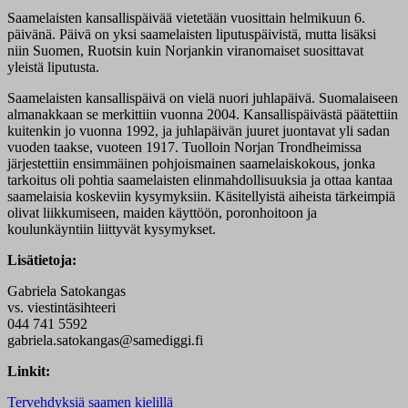
Saamelaisten kansallispäivää vietetään vuosittain helmikuun 6.
päivänä. Päivä on yksi saamelaisten liputuspäivistä, mutta lisäksi
niin Suomen, Ruotsin kuin Norjankin viranomaiset suosittavat
yleistä liputusta.
Saamelaisten kansallispäivä on vielä nuori juhlapäivä. Suomalaiseen
almanakkaan se merkittiin vuonna 2004. Kansallispäivästä päätettiin
kuitenkin jo vuonna 1992, ja juhlapäivän juuret juontavat yli sadan
vuoden taakse, vuoteen 1917. Tuolloin Norjan Trondheimissa
järjestettiin ensimmäinen pohjoismainen saamelaiskokous, jonka
tarkoitus oli pohtia saamelaisten elinmahdollisuuksia ja ottaa kantaa
saamelaisia koskeviin kysymyksiin. Käsitellyistä aiheista tärkeimpiä
olivat liikkumiseen, maiden käyttöön, poronhoitoon ja
koulunkäyntiin liittyvät kysymykset.
Lisätietoja:
Gabriela Satokangas
vs. viestintäsihteeri
044 741 5592
gabriela.satokangas@samediggi.fi
Linkit:
Tervehdyksiä saamen kielillä