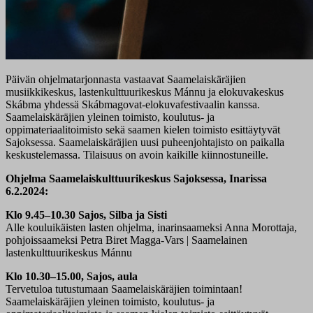
Päivän ohjelmatarjonnasta vastaavat Saamelaiskäräjien
musiikkikeskus, lastenkulttuurikeskus Mánnu ja elokuvakeskus
Skábma yhdessä Skábmagovat-elokuvafestivaalin kanssa.
Saamelaiskäräjien yleinen toimisto, koulutus- ja
oppimateriaalitoimisto sekä saamen kielen toimisto esittäytyvät
Sajoksessa. Saamelaiskäräjien uusi puheenjohtajisto on paikalla
keskustelemassa. Tilaisuus on avoin kaikille kiinnostuneille.
Ohjelma Saamelaiskulttuurikeskus Sajoksessa, Inarissa
6.2.2024:
Klo 9.45–10.30 Sajos, Silba ja Sisti
Alle kouluikäisten lasten ohjelma, inarinsaameksi Anna Morottaja,
pohjoissaameksi Petra Biret Magga-Vars | Saamelainen
lastenkulttuurikeskus Mánnu
Klo 10.30–15.00, Sajos, aula
Tervetuloa tutustumaan Saamelaiskäräjien toimintaan!
Saamelaiskäräjien yleinen toimisto, koulutus- ja