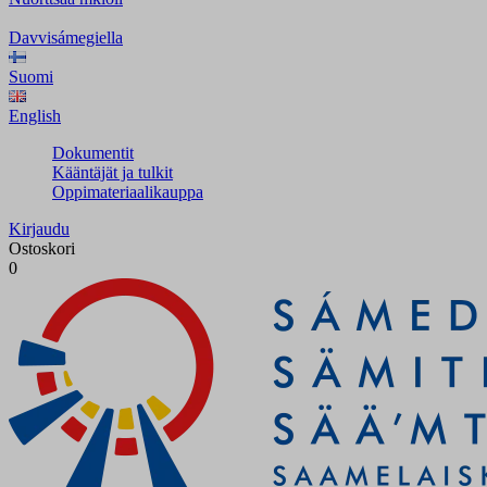
Davvisámegiella
Suomi
English
Dokumentit
Kääntäjät ja tulkit
Oppimateriaalikauppa
Kirjaudu
Ostoskori
0