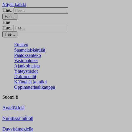
Näytä kaikki
Hae...
Hae...
Hae
Hae...
Hae...
Etusivu
Saamelaiskäräjät
Päätöksenteko
Vastuualueet
Ajankohtaista
Yhteystiedot
Dokumentit
Kääntäjät ja tulkit
Oppimateriaalikauppa
Suomi
fi
Anarâškielâ
Nuõrttsääʹmǩiõll
Davvisámegiella