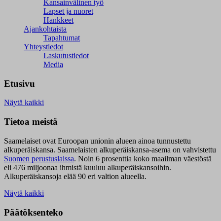
Kansainvälinen työ
Lapset ja nuoret
Hankkeet
Ajankohtaista
Tapahtumat
Yhteystiedot
Laskutustiedot
Media
Etusivu
Näytä kaikki
Tietoa meistä
Saamelaiset ovat Euroopan unionin alueen ainoa tunnustettu
alkuperäiskansa. Saamelaisten alkuperäiskansa-asema on vahvistettu
Suomen perustuslaissa
.
Noin 6 prosenttia koko maailman väestöstä
eli 476 miljoonaa ihmistä kuuluu alkuperäiskansoihin.
Alkuperäiskansoja elää 90 eri valtion alueella.
Näytä kaikki
Päätöksenteko