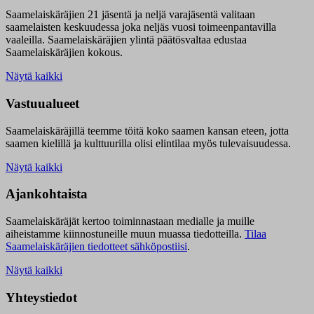
Saamelaiskäräjien 21 jäsentä ja neljä varajäsentä valitaan
saamelaisten keskuudessa joka neljäs vuosi toimeenpantavilla
vaaleilla. Saamelaiskäräjien ylintä päätösvaltaa edustaa
Saamelaiskäräjien kokous.
Näytä kaikki
Vastuualueet
Saamelaiskäräjillä t
eemme töitä koko saamen kansan eteen, jotta
saamen kielillä ja kulttuurilla olisi elintilaa myös tulevaisuudessa.
Näytä kaikki
Ajankohtaista
Saamelaiskäräjät kertoo toiminnastaan medialle ja muille
aiheistamme kiinnostuneille muun muassa tiedotteilla.
Tilaa
Saamelaiskäräjien tiedotteet sähköpostiisi
.
Näytä kaikki
Yhteystiedot