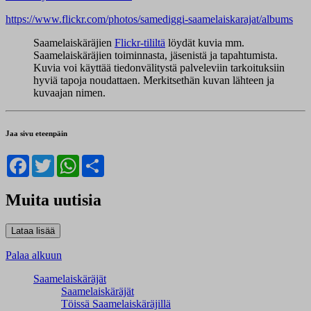
https://www.flickr.com/photos/samediggi-saamelaiskarajat/albums
Saamelaiskäräjien
Flickr-tililtä
löydät kuvia mm.
Saamelaiskäräjien toiminnasta, jäsenistä ja tapahtumista.
Kuvia voi käyttää tiedonvälitystä palveleviin tarkoituksiin
hyviä tapoja noudattaen. Merkitsethän kuvan lähteen ja
kuvaajan nimen.
Jaa sivu eteenpäin
Facebook
Twitter
WhatsApp
Share
Muita uutisia
Palaa alkuun
Saamelaiskäräjät
Saamelaiskäräjät
Töissä Saamelaiskäräjillä