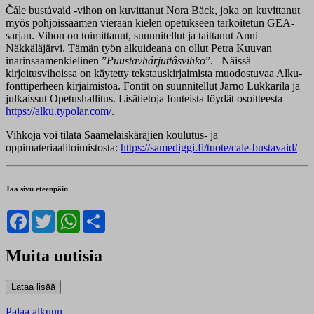
Čále bustávaid -vihon on kuvittanut Nora Bäck, joka on kuvittanut
myös pohjoissaamen vieraan kielen opetukseen tarkoitetun GEA-
sarjan. Vihon on toimittanut, suunnitellut ja taittanut Anni
Näkkäläjärvi. Tämän työn alkuideana on ollut Petra Kuuvan
inarinsaamenkielinen ”
Puustavhárjuttâsvihko
”. Näissä
kirjoitusvihoissa on käytetty tekstauskirjaimista muodostuvaa Alku-
fonttiperheen kirjaimistoa. Fontit on suunnitellut Jarno Lukkarila ja
julkaissut Opetushallitus. Lisätietoja fonteista löydät osoitteesta
https://alku.typolar.com/
.
Vihkoja voi tilata Saamelaiskäräjien koulutus- ja
oppimateriaalitoimistosta:
https://samediggi.fi/tuote/cale-bustavaid/
Jaa sivu eteenpäin
Facebook
Twitter
WhatsApp
Share
Muita uutisia
Palaa alkuun