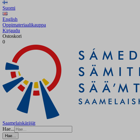
Suomi
English
Oppimateriaalikauppa
Kirjaudu
Ostoskori
0
Saamelaiskäräjät
Hae...
Hae...