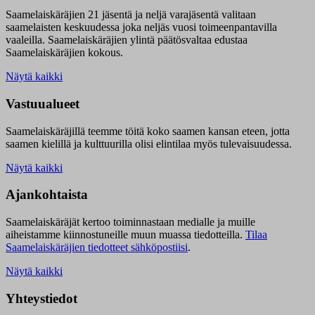
Saamelaiskäräjien 21 jäsentä ja neljä varajäsentä valitaan
saamelaisten keskuudessa joka neljäs vuosi toimeenpantavilla
vaaleilla. Saamelaiskäräjien ylintä päätösvaltaa edustaa
Saamelaiskäräjien kokous.
Näytä kaikki
Vastuualueet
Saamelaiskäräjillä t
eemme töitä koko saamen kansan eteen, jotta
saamen kielillä ja kulttuurilla olisi elintilaa myös tulevaisuudessa.
Näytä kaikki
Ajankohtaista
Saamelaiskäräjät kertoo toiminnastaan medialle ja muille
aiheistamme kiinnostuneille muun muassa tiedotteilla.
Tilaa
Saamelaiskäräjien tiedotteet sähköpostiisi
.
Näytä kaikki
Yhteystiedot