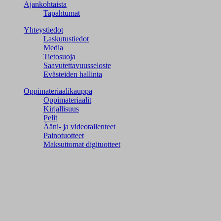
Ajankohtaista
Tapahtumat
Yhteystiedot
Laskutustiedot
Media
Tietosuoja
Saavutettavuusseloste
Evästeiden hallinta
Oppimateriaalikauppa
Oppimateriaalit
Kirjallisuus
Pelit
Ääni- ja videotallenteet
Painotuotteet
Maksuttomat digituotteet