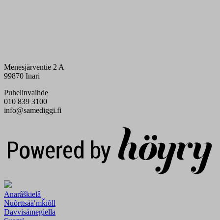
Menesjärventie 2 A
99870 Inari
Puhelinvaihde
010 839 3100
info@samediggi.fi
Digi- ja mainostoimisto Höyry Rovaniemi ja Oulu
Anarâškielâ
Nuõrttsääʹmǩiõll
Davvisámegiella