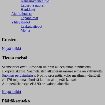
Kansainvälinen työ
Lapset ja nuoret
Hankkeet
Ajankohtaista
Tapahtumat
Yhteystiedot
Laskutustiedot
Media
Etusivu
Näytä kaikki
Tietoa meistä
Saamelaiset ovat Euroopan unionin alueen ainoa tunnustettu
alkuperäiskansa. Saamelaisten alkuperäiskansa-asema on vahvistettu
Suomen perustuslaissa
.
Noin 6 prosenttia koko maailman väestöstä
eli 476 miljoonaa ihmistä kuuluu alkuperäiskansoihin.
Alkuperäiskansoja elää 90 eri valtion alueella.
Näytä kaikki
Päätöksenteko