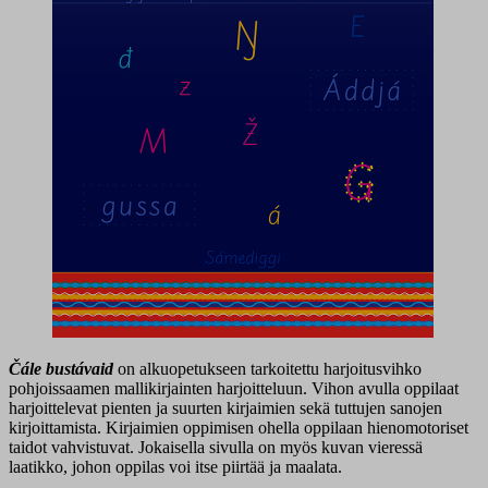
Čále bustávaid
on alkuopetukseen tarkoitettu harjoitusvihko
pohjoissaamen mallikirjainten harjoitteluun. Vihon avulla oppilaat
harjoittelevat pienten ja suurten kirjaimien sekä tuttujen sanojen
kirjoittamista. Kirjaimien oppimisen ohella oppilaan hienomotoriset
taidot vahvistuvat. Jokaisella sivulla on myös kuvan vieressä
laatikko, johon oppilas voi itse piirtää ja maalata.