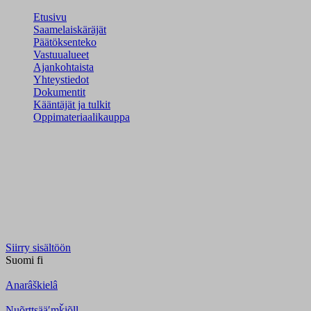
Etusivu
Saamelaiskäräjät
Päätöksenteko
Vastuualueet
Ajankohtaista
Yhteystiedot
Dokumentit
Kääntäjät ja tulkit
Oppimateriaalikauppa
Siirry sisältöön
Suomi
fi
Anarâškielâ
Nuõrttsääʹmǩiõll