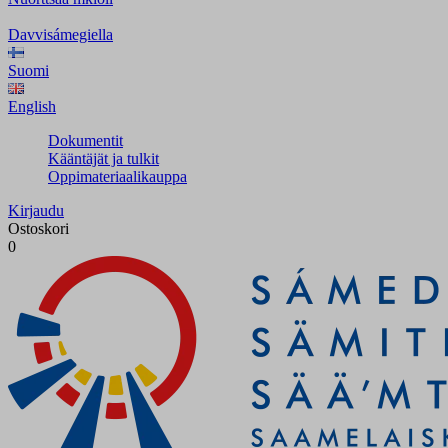
Davvisámegiella
Suomi
English
Dokumentit
Kääntäjät ja tulkit
Oppimateriaalikauppa
Kirjaudu
Ostoskori
0