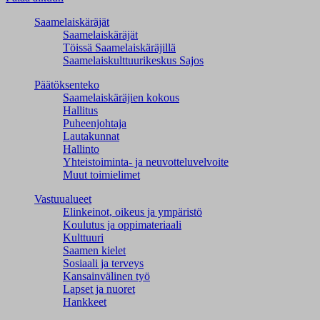
Saamelaiskäräjät
Saamelaiskäräjät
Töissä Saamelaiskäräjillä
Saamelaiskulttuuri­keskus Sajos
Päätöksenteko
Saamelaiskäräjien kokous
Hallitus
Puheenjohtaja
Lautakunnat
Hallinto
Yhteistoiminta- ja neuvotteluvelvoite
Muut toimielimet
Vastuualueet
Elinkeinot, oikeus ja ympäristö
Koulutus ja oppimateriaali
Kulttuuri
Saamen kielet
Sosiaali ja terveys
Kansainvälinen työ
Lapset ja nuoret
Hankkeet