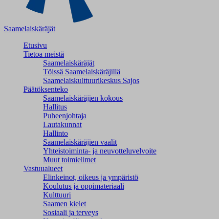
Saamelaiskäräjät
Etusivu
Tietoa meistä
Saamelaiskäräjät
Töissä Saamelaiskäräjillä
Saamelaiskulttuuri­keskus Sajos
Päätöksenteko
Saamelaiskäräjien kokous
Hallitus
Puheenjohtaja
Lautakunnat
Hallinto
Saamelaiskäräjien vaalit
Yhteistoiminta- ja neuvotteluvelvoite
Muut toimielimet
Vastuualueet
Elinkeinot, oikeus ja ympäristö
Koulutus ja oppimateriaali
Kulttuuri
Saamen kielet
Sosiaali ja terveys