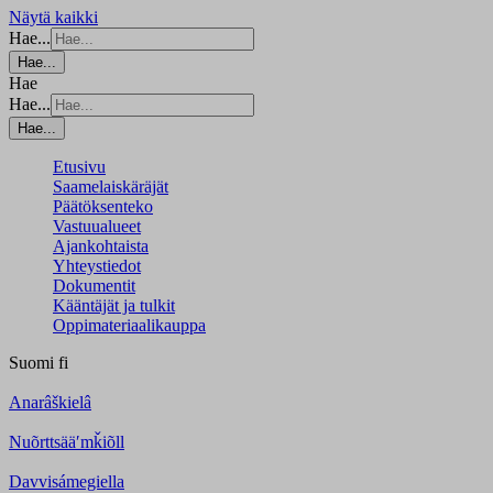
Näytä kaikki
Hae...
Hae...
Hae
Hae...
Hae...
Etusivu
Saamelaiskäräjät
Päätöksenteko
Vastuualueet
Ajankohtaista
Yhteystiedot
Dokumentit
Kääntäjät ja tulkit
Oppimateriaalikauppa
Suomi
fi
Anarâškielâ
Nuõrttsääʹmǩiõll
Davvisámegiella