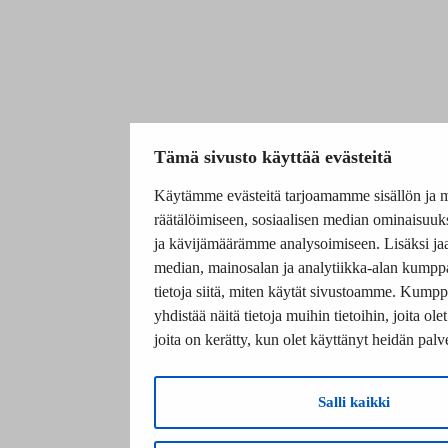
Tämä sivusto käyttää evästeitä
Käytämme evästeitä tarjoamamme sisällön ja 
räätälöimiseen, sosiaalisen median ominaisuuk
ja kävijämäärämme analysoimiseen. Lisäksi ja
median, mainosalan ja analytiikka-alan kump
tietoja siitä, miten käytät sivustoamme. Kum
yhdistää näitä tietoja muihin tietoihin, joita olet
joita on kerätty, kun olet käyttänyt heidän palv
Salli kaikki