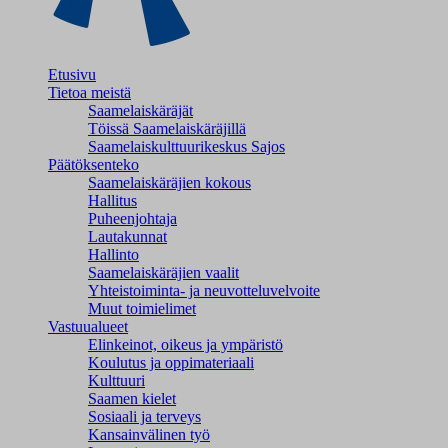
Etusivu
Tietoa meistä
Saamelaiskäräjät
Töissä Saamelaiskäräjillä
Saamelaiskulttuuri­keskus Sajos
Päätöksenteko
Saamelaiskäräjien kokous
Hallitus
Puheenjohtaja
Lautakunnat
Hallinto
Saamelaiskäräjien vaalit
Yhteistoiminta- ja neuvotteluvelvoite
Muut toimielimet
Vastuualueet
Elinkeinot, oikeus ja ympäristö
Koulutus ja oppimateriaali
Kulttuuri
Saamen kielet
Sosiaali ja terveys
Kansainvälinen työ