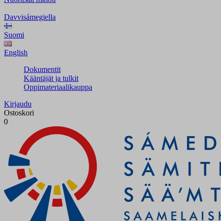
Davvisámegiella
Suomi
English
Dokumentit
Kääntäjät ja tulkit
Oppimateriaalikauppa
Kirjaudu
Ostoskori
0