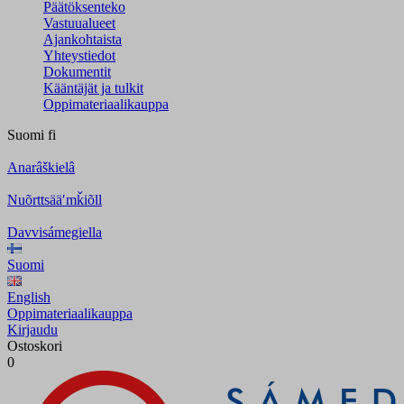
Päätöksenteko
Vastuualueet
Ajankohtaista
Yhteystiedot
Dokumentit
Kääntäjät ja tulkit
Oppimateriaalikauppa
Suomi
fi
Anarâškielâ
Nuõrttsääʹmǩiõll
Davvisámegiella
Suomi
English
Oppimateriaalikauppa
Kirjaudu
Ostoskori
0