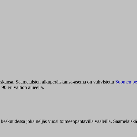
iskansa. Saamelaisten alkuperäiskansa-asema on vahvistettu
Suomen per
0 eri valtion alueella.
n keskuudessa joka neljäs vuosi toimeenpantavilla vaaleilla. Saamelaisk