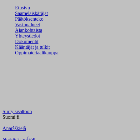
Etusivu
Saamelaiskäräjät
Päätöksenteko
Vastuualueet
Ajankohtaista
Yhteystiedot
Dokumentit
Kääntäjät ja tulkit
Oppimateriaalikauppa
Siirry sisältöön
Suomi
fi
Anarâškielâ
Nuõrttsääʹmǩiõll