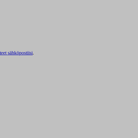
teet sähköpostiisi
.