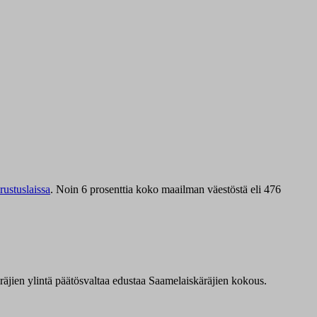
ustuslaissa
.
Noin 6 prosenttia koko maailman väestöstä eli 476
äräjien ylintä päätösvaltaa edustaa Saamelaiskäräjien kokous.