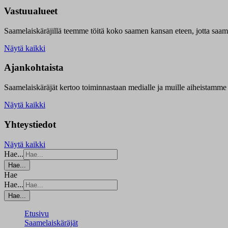
Vastuualueet
Saamelaiskäräjillä t
eemme töitä koko saamen kansan eteen, jotta saamen 
Näytä kaikki
Ajankohtaista
Saamelaiskäräjät kertoo toiminnastaan medialle ja muille aiheistamme 
Näytä kaikki
Yhteystiedot
Näytä kaikki
Hae...
Hae...
Hae
Hae...
Hae...
Etusivu
Saamelaiskäräjät