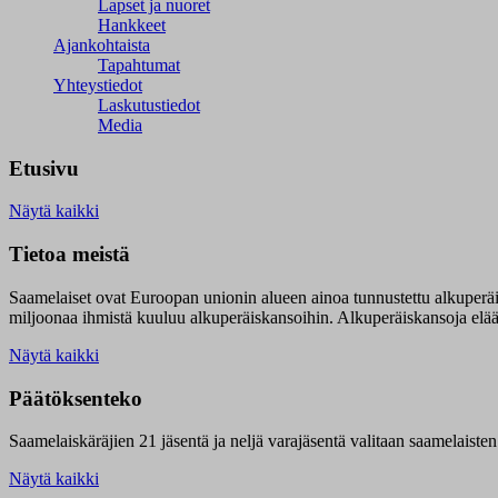
Lapset ja nuoret
Hankkeet
Ajankohtaista
Tapahtumat
Yhteystiedot
Laskutustiedot
Media
Etusivu
Näytä kaikki
Tietoa meistä
Saamelaiset ovat Euroopan unionin alueen ainoa tunnustettu alkuperä
miljoonaa ihmistä kuuluu alkuperäiskansoihin. Alkuperäiskansoja elää 9
Näytä kaikki
Päätöksenteko
Saamelaiskäräjien 21 jäsentä ja neljä varajäsentä valitaan saamelaiste
Näytä kaikki