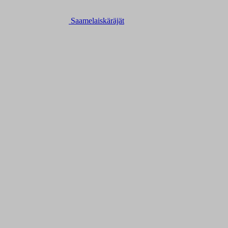
Saamelaiskäräjät