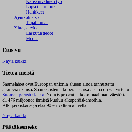
Kansainvälinen työ
Lapset ja nuoret
Hankkeet
Ajankohtaista
Tapahtumat
Yhteystiedot
Laskutustiedot
Media
Etusivu
Näytä kaikki
Tietoa meistä
Saamelaiset ovat Euroopan unionin alueen ainoa tunnustettu
alkuperäiskansa. Saamelaisten alkuperäiskansa-asema on vahvistettu
Suomen perustuslaissa
.
Noin 6 prosenttia koko maailman väestöstä
eli 476 miljoonaa ihmistä kuuluu alkuperäiskansoihin.
Alkuperäiskansoja elää 90 eri valtion alueella.
Näytä kaikki
Päätöksenteko