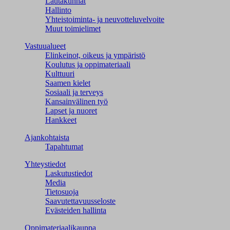
Lautakunnat
Hallinto
Yhteistoiminta- ja neuvotteluvelvoite
Muut toimielimet
Vastuualueet
Elinkeinot, oikeus ja ympäristö
Koulutus ja oppimateriaali
Kulttuuri
Saamen kielet
Sosiaali ja terveys
Kansainvälinen työ
Lapset ja nuoret
Hankkeet
Ajankohtaista
Tapahtumat
Yhteystiedot
Laskutustiedot
Media
Tietosuoja
Saavutettavuusseloste
Evästeiden hallinta
Oppimateriaalikauppa