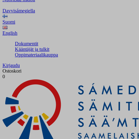
Davvisámegiella
Suomi
English
Dokumentit
Kääntäjät ja tulkit
Oppimateriaalikauppa
Kirjaudu
Ostoskori
0