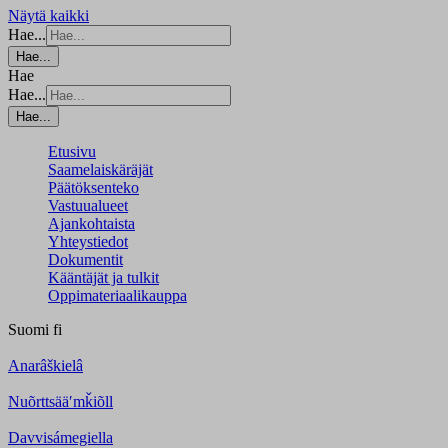
Näytä kaikki
Hae...
Hae...
Hae
Hae...
Hae...
Etusivu
Saamelaiskäräjät
Päätöksenteko
Vastuualueet
Ajankohtaista
Yhteystiedot
Dokumentit
Kääntäjät ja tulkit
Oppimateriaalikauppa
Suomi
fi
Anarâškielâ
Nuõrttsääʹmǩiõll
Davvisámegiella