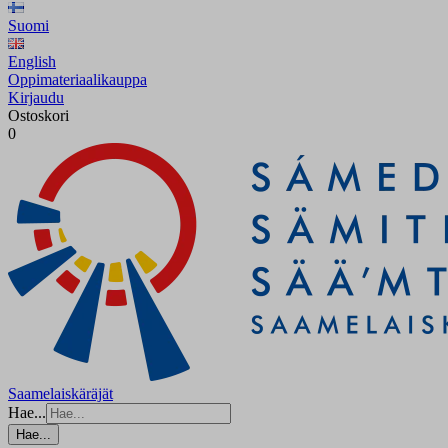
Suomi
English
Oppimateriaalikauppa
Kirjaudu
Ostoskori
0
Saamelaiskäräjät
Hae...
Hae...