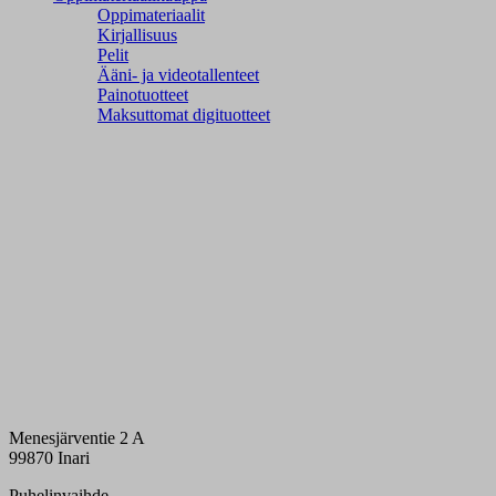
Oppimateriaalit
Kirjallisuus
Pelit
Ääni- ja videotallenteet
Painotuotteet
Maksuttomat digituotteet
Menesjärventie 2 A
99870 Inari
Puhelinvaihde