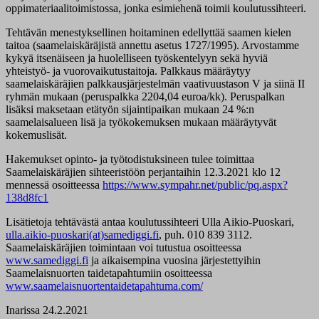
oppimateriaalitoimistossa, jonka esimiehenä toimii koulutussihteeri.
Tehtävän menestyksellinen hoitaminen edellyttää saamen kielen
taitoa (saamelaiskäräjistä annettu asetus 1727/1995). Arvostamme
kykyä itsenäiseen ja huolelliseen työskentelyyn sekä hyviä
yhteistyö- ja vuorovaikutustaitoja. Palkkaus määräytyy
saamelaiskäräjien palkkausjärjestelmän vaativuustason V ja siinä II
ryhmän mukaan (peruspalkka 2204,04 euroa/kk). Peruspalkan
lisäksi maksetaan etätyön sijaintipaikan mukaan 24 %:n
saamelaisalueen lisä ja työkokemuksen mukaan määräytyvät
kokemuslisät.
Hakemukset opinto- ja työtodistuksineen tulee toimittaa
Saamelaiskäräjien sihteeristöön perjantaihin 12.3.2021 klo 12
mennessä osoitteessa
https://www.sympahr.net/public/pq.aspx?
138d8fc1
Lisätietoja tehtävästä antaa koulutussihteeri Ulla Aikio-Puoskari,
ulla.aikio-puoskari(at)samediggi.fi
, puh. 010 839 3112.
Saamelaiskäräjien toimintaan voi tutustua osoitteessa
www.samediggi.fi
ja aikaisempina vuosina järjestettyihin
Saamelaisnuorten taidetapahtumiin osoitteessa
www.saamelaisnuortentaidetapahtuma.com/
Inarissa 24.2.2021