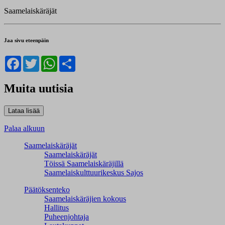
Saamelaiskäräjät
Jaa sivu eteenpäin
Facebook
Twitter
WhatsApp
Share
Muita uutisia
Palaa alkuun
Saamelaiskäräjät
Saamelaiskäräjät
Töissä Saamelaiskäräjillä
Saamelaiskulttuuri­keskus Sajos
Päätöksenteko
Saamelaiskäräjien kokous
Hallitus
Puheenjohtaja