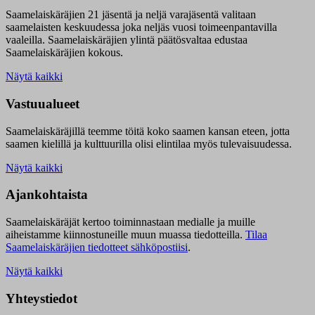
Saamelaiskäräjien 21 jäsentä ja neljä varajäsentä valitaan
saamelaisten keskuudessa joka neljäs vuosi toimeenpantavilla
vaaleilla. Saamelaiskäräjien ylintä päätösvaltaa edustaa
Saamelaiskäräjien kokous.
Näytä kaikki
Vastuualueet
Saamelaiskäräjillä t
eemme töitä koko saamen kansan eteen, jotta
saamen kielillä ja kulttuurilla olisi elintilaa myös tulevaisuudessa.
Näytä kaikki
Ajankohtaista
Saamelaiskäräjät kertoo toiminnastaan medialle ja muille
aiheistamme kiinnostuneille muun muassa tiedotteilla.
Tilaa
Saamelaiskäräjien tiedotteet sähköpostiisi
.
Näytä kaikki
Yhteystiedot