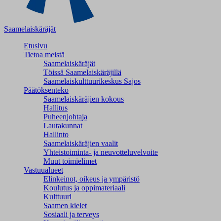
Saamelaiskäräjät
Etusivu
Tietoa meistä
Saamelaiskäräjät
Töissä Saamelaiskäräjillä
Saamelaiskulttuuri­keskus Sajos
Päätöksenteko
Saamelaiskäräjien kokous
Hallitus
Puheenjohtaja
Lautakunnat
Hallinto
Saamelaiskäräjien vaalit
Yhteistoiminta- ja neuvotteluvelvoite
Muut toimielimet
Vastuualueet
Elinkeinot, oikeus ja ympäristö
Koulutus ja oppimateriaali
Kulttuuri
Saamen kielet
Sosiaali ja terveys