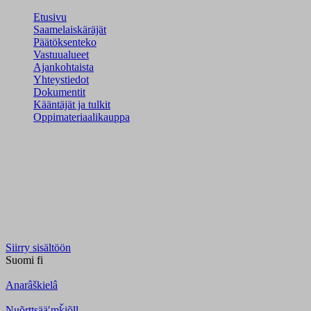
Etusivu
Saamelaiskäräjät
Päätöksenteko
Vastuualueet
Ajankohtaista
Yhteystiedot
Dokumentit
Kääntäjät ja tulkit
Oppimateriaalikauppa
Siirry sisältöön
Suomi
fi
Anarâškielâ
Nuõrttsääʹmǩiõll