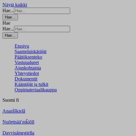
Näytä kaikki
Hae...
Hae...
Hae
Hae...
Hae...
Etusivu
Saamelaiskäräjät
Päätöksenteko
Vastuualueet
Ajankohtaista
Yhteystiedot
Dokumentit
Kääntäjät ja tulkit
Oppimateriaalikauppa
Suomi
fi
Anarâškielâ
Nuõrttsääʹmǩiõll
Davvisámegiella