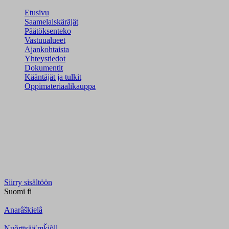
Etusivu
Saamelaiskäräjät
Päätöksenteko
Vastuualueet
Ajankohtaista
Yhteystiedot
Dokumentit
Kääntäjät ja tulkit
Oppimateriaalikauppa
Siirry sisältöön
Suomi
fi
Anarâškielâ
Nuõrttsääʹmǩiõll