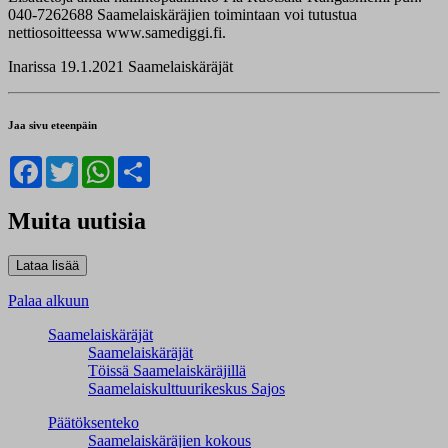
040-7262688 Saamelaiskäräjien toimintaan voi tutustua
nettiosoitteessa www.samediggi.fi.
Inarissa 19.1.2021 Saamelaiskäräjät
Jaa sivu eteenpäin
Facebook
Twitter
WhatsApp
Share
Muita uutisia
Palaa alkuun
Saamelaiskäräjät
Saamelaiskäräjät
Töissä Saamelaiskäräjillä
Saamelaiskulttuuri­keskus Sajos
Päätöksenteko
Saamelaiskäräjien kokous