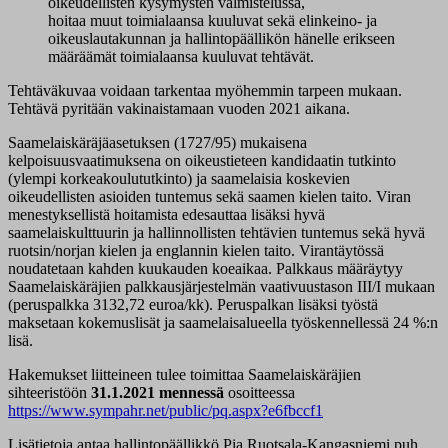
oikeudellisten kysymysten valmistelussa,
hoitaa muut toimialaansa kuuluvat sekä elinkeino- ja
oikeuslautakunnan ja hallintopäällikön hänelle erikseen
määräämät toimialaansa kuuluvat tehtävät.
Tehtäväkuvaa voidaan tarkentaa myöhemmin tarpeen mukaan.
Tehtävä pyritään vakinaistamaan vuoden 2021 aikana.
Saamelaiskäräjäasetuksen (1727/95) mukaisena
kelpoisuusvaatimuksena on oikeustieteen kandidaatin tutkinto
(ylempi korkeakoulututkinto) ja saamelaisia koskevien
oikeudellisten asioiden tuntemus sekä saamen kielen taito. Viran
menestyksellistä hoitamista edesauttaa lisäksi hyvä
saamelaiskulttuurin ja hallinnollisten tehtävien tuntemus sekä hyvä
ruotsin/norjan kielen ja englannin kielen taito. Virantäytössä
noudatetaan kahden kuukauden koeaikaa. Palkkaus määräytyy
Saamelaiskäräjien palkkausjärjestelmän vaativuustason III/I mukaan
(peruspalkka 3132,72 euroa/kk). Peruspalkan lisäksi työstä
maksetaan kokemuslisät ja saamelaisalueella työskennellessä 24 %:n
lisä.
Hakemukset liitteineen tulee toimittaa Saamelaiskäräjien
sihteeristöön
31.1.2021 mennessä
osoitteessa
https://www.sympahr.net/public/pq.aspx?e6fbccf1
Lisätietoja antaa hallintopäällikkö Pia Ruotsala-Kangasniemi puh.