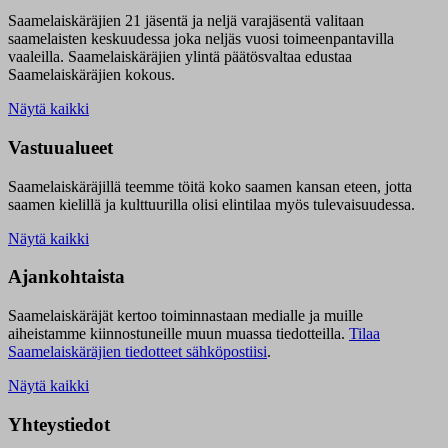
Saamelaiskäräjien 21 jäsentä ja neljä varajäsentä valitaan
saamelaisten keskuudessa joka neljäs vuosi toimeenpantavilla
vaaleilla. Saamelaiskäräjien ylintä päätösvaltaa edustaa
Saamelaiskäräjien kokous.
Näytä kaikki
Vastuualueet
Saamelaiskäräjillä t
eemme töitä koko saamen kansan eteen, jotta
saamen kielillä ja kulttuurilla olisi elintilaa myös tulevaisuudessa.
Näytä kaikki
Ajankohtaista
Saamelaiskäräjät kertoo toiminnastaan medialle ja muille
aiheistamme kiinnostuneille muun muassa tiedotteilla.
Tilaa
Saamelaiskäräjien tiedotteet sähköpostiisi
.
Näytä kaikki
Yhteystiedot