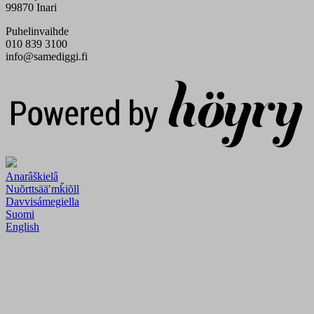
99870 Inari
Puhelinvaihde
010 839 3100
info@samediggi.fi
Digi- ja mainostoimisto Höyry Rovaniemi ja Oulu
Anarâškielâ
Nuõrttsääʹmǩiõll
Davvisámegiella
Suomi
English