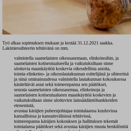
Työ alkaa sopimuksen mukaan ja kestää 31.12.2021 saakka.
Lakimiessihteerin tehtävänä on mm.
valmistella saamelaisten oikeusasemaan, elinkeinoihin, ja
saamelaisten kotiseutualueella ja vaikutuksiltaan sinne
ulottuvia maankäyttöä koskevia oikeudellisia asioita,
toimia elinkeino- ja oikeuslautakunnan esittelijänä ja sihteerinä
ja siinä ominaisuudessa valmistella lautakunnan kokouksessa
käsiteltävät asiat sekä toimeenpanna sen päätökset,
seurata saamelaisten oikeusasemaa, elinkeinoja ja
saamelaisten kotiseutualueen maankäyttöä koskevien ja
vaikutuksiltaan sinne ulottuvien lainsäädäntöhankkeiden
etenemistä,
avustaa käräjien puheenjohtajaa toimialaansa kuuluvissa
kansallisissa ja kansainvälisissä tehtävissä,
toimeenpanna käräjien kokouksen ja hallituksen tekemät
toimialansa päätökset sekä avustaa käräjien muuta henkilöstöä