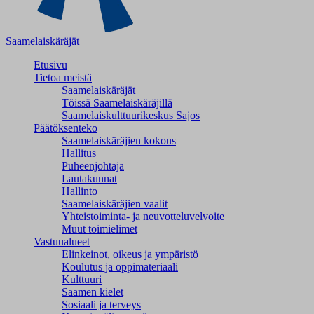
Saamelaiskäräjät
Etusivu
Tietoa meistä
Saamelaiskäräjät
Töissä Saamelaiskäräjillä
Saamelaiskulttuuri­keskus Sajos
Päätöksenteko
Saamelaiskäräjien kokous
Hallitus
Puheenjohtaja
Lautakunnat
Hallinto
Saamelaiskäräjien vaalit
Yhteistoiminta- ja neuvotteluvelvoite
Muut toimielimet
Vastuualueet
Elinkeinot, oikeus ja ympäristö
Koulutus ja oppimateriaali
Kulttuuri
Saamen kielet
Sosiaali ja terveys