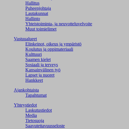
Hallitus
Puheenjohtaja
Lautakunnat
Hallinto
Yhteistoiminta- ja neuvotteluvelvoite
Muut toimielimet
Vastuualueet
Elinkeinot, oikeus ja ympäristö
Koulutus ja oppimateriaali
Kulttuuri
Saamen kielet
Sosiaali ja terveys
Kansainvälinen työ
Lapset ja nuoret
Hankkeet
Ajankohtaista
Tapahtumat
Yhteystiedot
Laskutustiedot
Media
Tietosuoja
Saavutettavuusseloste