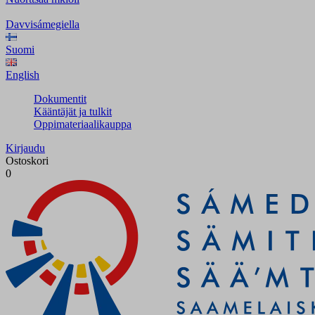
Davvisámegiella
Suomi
English
Dokumentit
Kääntäjät ja tulkit
Oppimateriaalikauppa
Kirjaudu
Ostoskori
0