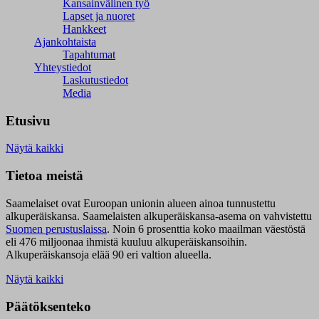
Kansainvälinen työ
Lapset ja nuoret
Hankkeet
Ajankohtaista
Tapahtumat
Yhteystiedot
Laskutustiedot
Media
Etusivu
Näytä kaikki
Tietoa meistä
Saamelaiset ovat Euroopan unionin alueen ainoa tunnustettu
alkuperäiskansa. Saamelaisten alkuperäiskansa-asema on vahvistettu
Suomen perustuslaissa
.
Noin 6 prosenttia koko maailman väestöstä
eli 476 miljoonaa ihmistä kuuluu alkuperäiskansoihin.
Alkuperäiskansoja elää 90 eri valtion alueella.
Näytä kaikki
Päätöksenteko