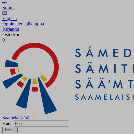
Suomi
English
Oppimateriaalikauppa
Kirjaudu
Ostoskori
0
Saamelaiskäräjät
Hae...
Hae...