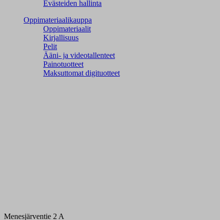
Evästeiden hallinta
Oppimateriaalikauppa
Oppimateriaalit
Kirjallisuus
Pelit
Ääni- ja videotallenteet
Painotuotteet
Maksuttomat digituotteet
Menesjärventie 2 A