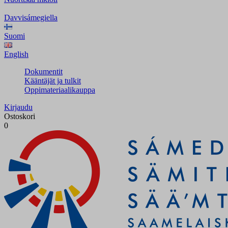
Davvisámegiella
Suomi
English
Dokumentit
Kääntäjät ja tulkit
Oppimateriaalikauppa
Kirjaudu
Ostoskori
0