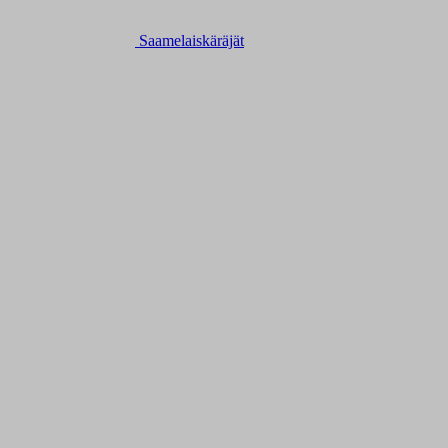
Saamelaiskäräjät