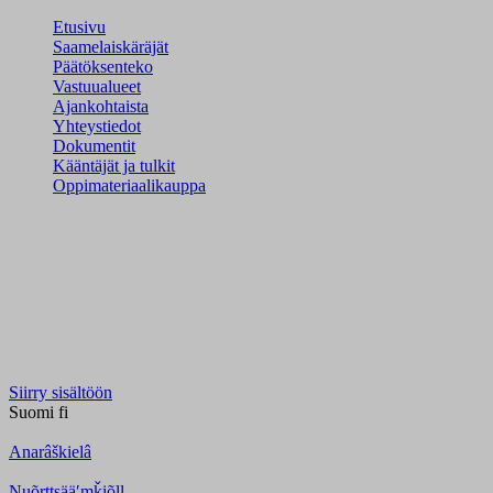
Etusivu
Saamelaiskäräjät
Päätöksenteko
Vastuualueet
Ajankohtaista
Yhteystiedot
Dokumentit
Kääntäjät ja tulkit
Oppimateriaalikauppa
Siirry sisältöön
Suomi
fi
Anarâškielâ
Nuõrttsääʹmǩiõll