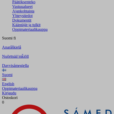
Päätöksenteko
Vastuualueet
Ajankohtaista
Yhteystiedot
Dokumentit
Kääntäjät ja tulkit
Oppimateriaalikauppa
Suomi
fi
Anarâškielâ
Nuõrttsääʹmǩiõll
Davvisámegiella
Suomi
English
Oppimateriaalikauppa
Kirjaudu
Ostoskori
0