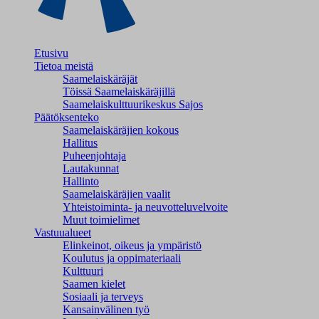
Etusivu
Tietoa meistä
Saamelaiskäräjät
Töissä Saamelaiskäräjillä
Saamelaiskulttuuri­keskus Sajos
Päätöksenteko
Saamelaiskäräjien kokous
Hallitus
Puheenjohtaja
Lautakunnat
Hallinto
Saamelaiskäräjien vaalit
Yhteistoiminta- ja neuvotteluvelvoite
Muut toimielimet
Vastuualueet
Elinkeinot, oikeus ja ympäristö
Koulutus ja oppimateriaali
Kulttuuri
Saamen kielet
Sosiaali ja terveys
Kansainvälinen työ