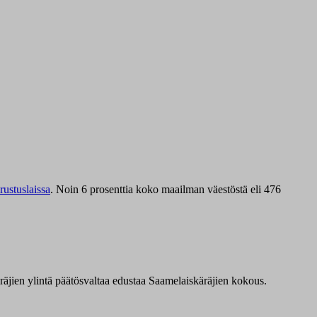
ustuslaissa
.
Noin 6 prosenttia koko maailman väestöstä eli 476
äräjien ylintä päätösvaltaa edustaa Saamelaiskäräjien kokous.