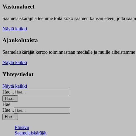
Vastuualueet
Saamelaiskäräjillä t
eemme töitä koko saamen kansan eteen, jotta saamen 
Näytä kaikki
Ajankohtaista
Saamelaiskäräjät kertoo toiminnastaan medialle ja muille aiheistamme 
Näytä kaikki
Yhteystiedot
Näytä kaikki
Hae...
Hae...
Hae
Hae...
Hae...
Etusivu
Saamelaiskäräjät