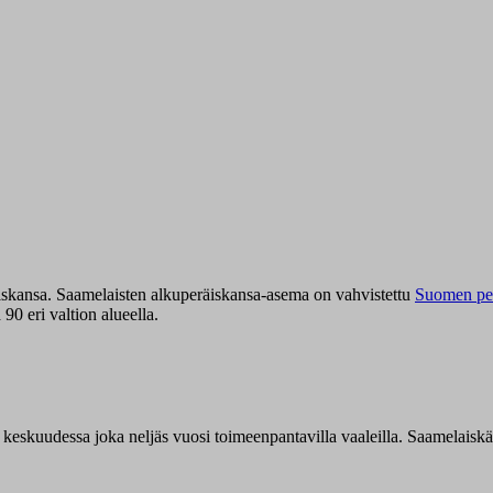
iskansa. Saamelaisten alkuperäiskansa-asema on vahvistettu
Suomen per
0 eri valtion alueella.
n keskuudessa joka neljäs vuosi toimeenpantavilla vaaleilla. Saamelaisk