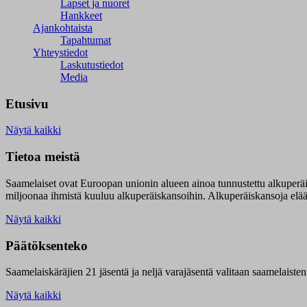
Lapset ja nuoret
Hankkeet
Ajankohtaista
Tapahtumat
Yhteystiedot
Laskutustiedot
Media
Etusivu
Näytä kaikki
Tietoa meistä
Saamelaiset ovat Euroopan unionin alueen ainoa tunnustettu alkuperä
miljoonaa ihmistä kuuluu alkuperäiskansoihin. Alkuperäiskansoja elää 9
Näytä kaikki
Päätöksenteko
Saamelaiskäräjien 21 jäsentä ja neljä varajäsentä valitaan saamelaiste
Näytä kaikki