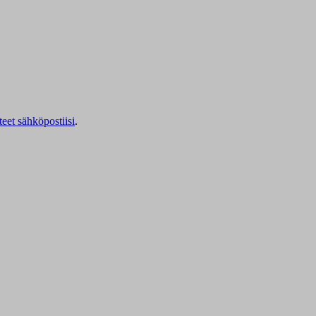
teet sähköpostiisi
.