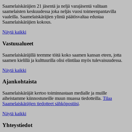
Saamelaiskäräjien 21 jäsentä ja neljä varajäsentä valitaan
saamelaisten keskuudessa joka neljäs vuosi toimeenpantavilla
vaaleilla. Saamelaiskäräjien ylintä päätösvaltaa edustaa
Saamelaiskäräjien kokous.
Näytä kaikki
Vastuualueet
Saamelaiskäräjillä t
eemme töitä koko saamen kansan eteen, jotta
saamen kielillä ja kulttuurilla olisi elintilaa myös tulevaisuudessa.
Näytä kaikki
Ajankohtaista
Saamelaiskäräjät kertoo toiminnastaan medialle ja muille
aiheistamme kiinnostuneille muun muassa tiedotteilla.
Tilaa
Saamelaiskäräjien tiedotteet sähköpostiisi
.
Näytä kaikki
Yhteystiedot