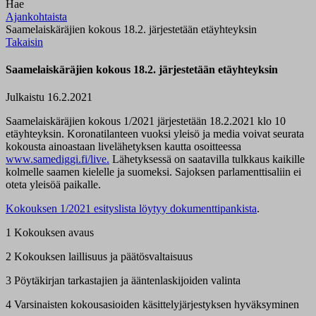
Hae
Ajankohtaista
Saamelaiskäräjien kokous 18.2. järjestetään etäyhteyksin
Takaisin
Saamelaiskäräjien kokous 18.2. järjestetään etäyhteyksin
Julkaistu 16.2.2021
Saamelaiskäräjien kokous 1/2021 järjestetään 18.2.2021 klo 10
etäyhteyksin. Koronatilanteen vuoksi yleisö ja media voivat seurata
kokousta ainoastaan livelähetyksen kautta osoitteessa
www.samediggi.fi/live.
Lähetyksessä on saatavilla tulkkaus kaikille
kolmelle saamen kielelle ja suomeksi. Sajoksen parlamenttisaliin ei
oteta yleisöä paikalle.
Kokouksen 1/2021 esityslista löytyy dokumenttipankista
.
1 Kokouksen avaus
2 Kokouksen laillisuus ja päätösvaltaisuus
3 Pöytäkirjan tarkastajien ja ääntenlaskijoiden valinta
4 Varsinaisten kokousasioiden käsittelyjärjestyksen hyväksyminen