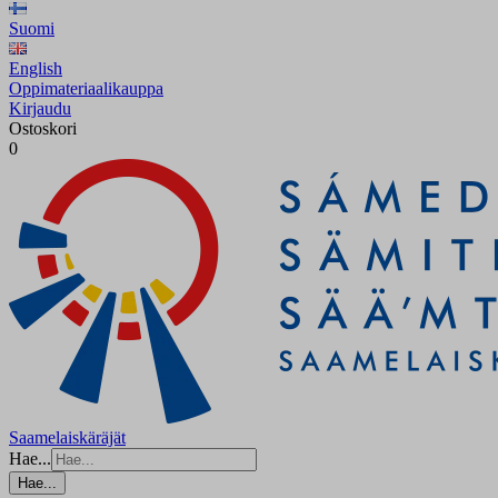
Suomi
English
Oppimateriaalikauppa
Kirjaudu
Ostoskori
0
Saamelaiskäräjät
Hae...
Hae...