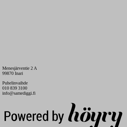
Menesjärventie 2 A
99870 Inari
Puhelinvaihde
010 839 3100
info@samediggi.fi
Digi- ja mainostoimisto Höyry Rovaniemi ja Oulu