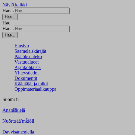
Näytä kaikki
Hae...
Hae...
Hae
Hae...
Hae...
Etusivu
Saamelaiskäräjät
Päätöksenteko
Vastuualueet
Ajankohtaista
Yhteystiedot
Dokumentit
Kääntäjät ja tulkit
Oppimateriaalikauppa
Suomi
fi
Anarâškielâ
Nuõrttsääʹmǩiõll
Davvisámegiella