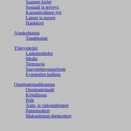
Saamen kielet
Sosiaali ja terveys
Kansainvälinen työ
Lapset ja nuoret
Hankkeet
Ajankohtaista
Tapahtumat
Yhteystiedot
Laskutustiedot
Media
Tietosuoja
Saavutettavuusseloste
Evästeiden hallinta
Oppimateriaalikauppa
Oppimateriaalit
Kirjallisuus
Pelit
Ääni- ja videotallenteet
Painotuotteet
Maksuttomat digituotteet