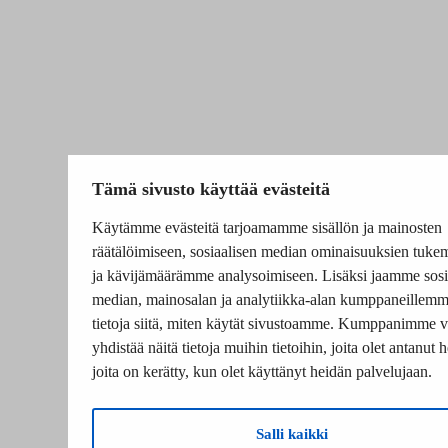
Tämä sivusto käyttää evästeitä
Käytämme evästeitä tarjoamamme sisällön ja mainosten
räätälöimiseen, sosiaalisen median ominaisuuksien tuke
ja kävijämäärämme analysoimiseen. Lisäksi jaamme sosi
median, mainosalan ja analytiikka-alan kumppaneillem
tietoja siitä, miten käytät sivustoamme. Kumppanimme v
yhdistää näitä tietoja muihin tietoihin, joita olet antanut he
joita on kerätty, kun olet käyttänyt heidän palvelujaan.
Salli kaikki