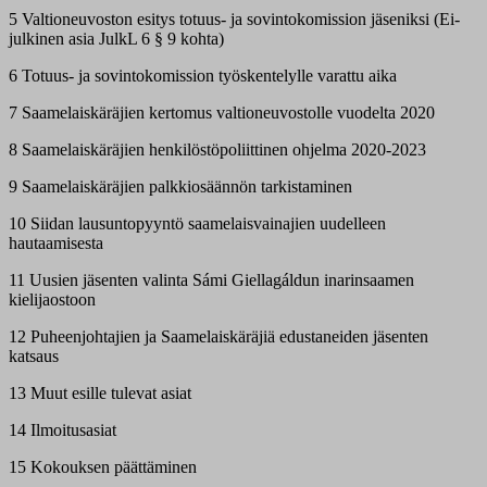
5 Valtioneuvoston esitys totuus- ja sovintokomission jäseniksi (Ei-
julkinen asia JulkL 6 § 9 kohta)
6 Totuus- ja sovintokomission työskentelylle varattu aika
7 Saamelaiskäräjien kertomus valtioneuvostolle vuodelta 2020
8 Saamelaiskäräjien henkilöstöpoliittinen ohjelma 2020-2023
9 Saamelaiskäräjien palkkiosäännön tarkistaminen
10 Siidan lausuntopyyntö saamelaisvainajien uudelleen
hautaamisesta
11 Uusien jäsenten valinta Sámi Giellagáldun inarinsaamen
kielijaostoon
12 Puheenjohtajien ja Saamelaiskäräjiä edustaneiden jäsenten
katsaus
13 Muut esille tulevat asiat
14 Ilmoitusasiat
15 Kokouksen päättäminen