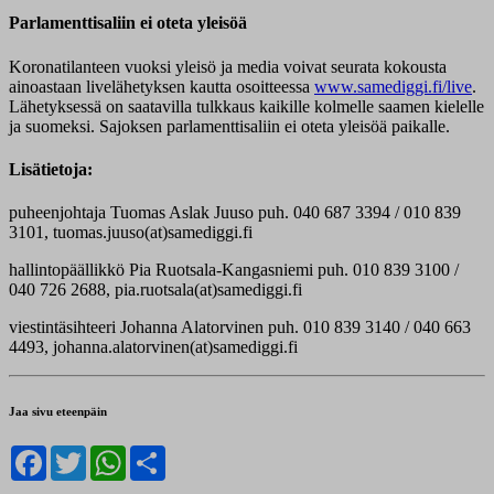
Parlamenttisaliin ei oteta yleisöä
Koronatilanteen vuoksi yleisö ja media voivat seurata kokousta
ainoastaan livelähetyksen kautta osoitteessa
www.samediggi.fi/live
.
Lähetyksessä on saatavilla tulkkaus kaikille kolmelle saamen kielelle
ja suomeksi. Sajoksen parlamenttisaliin ei oteta yleisöä paikalle.
Lisätietoja:
puheenjohtaja Tuomas Aslak Juuso puh. 040 687 3394 / 010 839
3101, tuomas.juuso(at)samediggi.fi
hallintopäällikkö Pia Ruotsala-Kangasniemi puh. 010 839 3100 /
040 726 2688, pia.ruotsala(at)samediggi.fi
viestintäsihteeri Johanna Alatorvinen puh. 010 839 3140 / 040 663
4493, johanna.alatorvinen(at)samediggi.fi
Jaa sivu eteenpäin
Facebook
Twitter
WhatsApp
Share