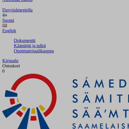
Davvisámegiella
Suomi
English
Dokumentit
Kääntäjät ja tulkit
Oppimateriaalikauppa
Kirjaudu
Ostoskori
0