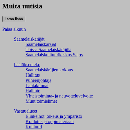
Muita uutisia
Palaa alkuun
Saamelaiskäräjät
Saamelaiskäräjät
Töissä Saamelaiskäräjillä
Saamelaiskulttuuri­keskus Sajos
Päätöksenteko
Saamelaiskäräjien kokous
Hallitus
Puheenjohtaja
Lautakunnat
Hallinto
Yhteistoiminta- ja neuvotteluvelvoite
Muut toimielimet
Vastuualueet
Elinkeinot, oikeus ja ympäristö
Koulutus ja oppimateriaali
Kulttuuri