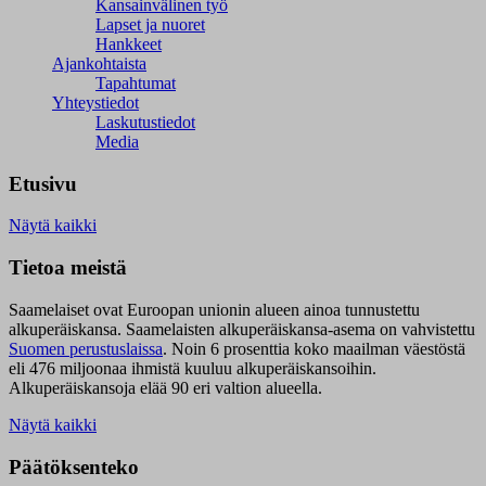
Kansainvälinen työ
Lapset ja nuoret
Hankkeet
Ajankohtaista
Tapahtumat
Yhteystiedot
Laskutustiedot
Media
Etusivu
Näytä kaikki
Tietoa meistä
Saamelaiset ovat Euroopan unionin alueen ainoa tunnustettu
alkuperäiskansa. Saamelaisten alkuperäiskansa-asema on vahvistettu
Suomen perustuslaissa
.
Noin 6 prosenttia koko maailman väestöstä
eli 476 miljoonaa ihmistä kuuluu alkuperäiskansoihin.
Alkuperäiskansoja elää 90 eri valtion alueella.
Näytä kaikki
Päätöksenteko