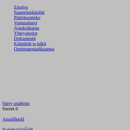
Etusivu
Saamelaiskäräjät
Päätöksenteko
Vastuualueet
Ajankohtaista
Yhteystiedot
Dokumentit
Kääntäjät ja tulkit
Oppimateriaalikauppa
Siirry sisältöön
Suomi
fi
Anarâškielâ
Nuõrttsääʹmǩiõll