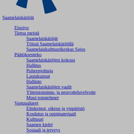
Saamelaiskäräjät
Etusivu
Tietoa meistä
Saamelaiskäräjät
Töissä Saamelaiskäräjillä
Saamelaiskulttuuri­keskus Sajos
Päätöksenteko
Saamelaiskäräjien kokous
Hallitus
Puheenjohtaja
Lautakunnat
Hallinto
Saamelaiskäräjien vaalit
Yhteistoiminta- ja neuvotteluvelvoite
Muut toimielimet
Vastuualueet
Elinkeinot, oikeus ja ympäristö
Koulutus ja oppimateriaali
Kulttuuri
Saamen kielet
Sosiaali ja terveys