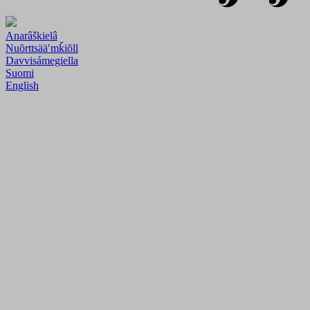
Anarâškielâ
Nuõrttsääʹmǩiõll
Davvisámegiella
Suomi
English