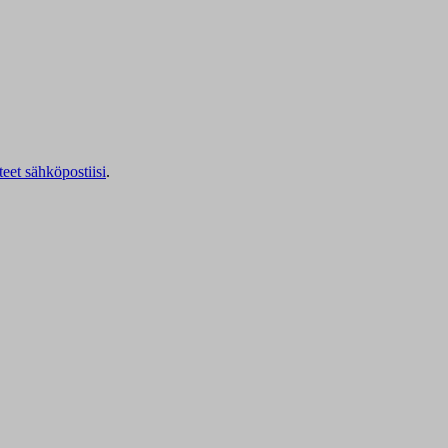
teet sähköpostiisi
.