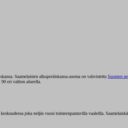
iskansa. Saamelaisten alkuperäiskansa-asema on vahvistettu
Suomen per
0 eri valtion alueella.
n keskuudessa joka neljäs vuosi toimeenpantavilla vaaleilla. Saamelaisk