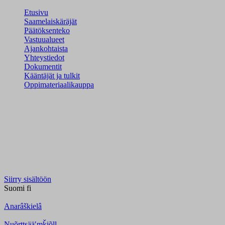
Etusivu
Saamelaiskäräjät
Päätöksenteko
Vastuualueet
Ajankohtaista
Yhteystiedot
Dokumentit
Kääntäjät ja tulkit
Oppimateriaalikauppa
Siirry sisältöön
Suomi
fi
Anarâškielâ
Nuõrttsääʹmǩiõll