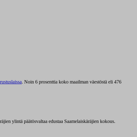
ustuslaissa
.
Noin 6 prosenttia koko maailman väestöstä eli 476
äräjien ylintä päätösvaltaa edustaa Saamelaiskäräjien kokous.