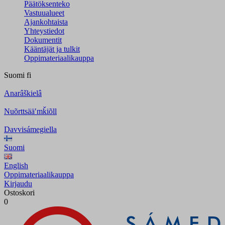
Päätöksenteko
Vastuualueet
Ajankohtaista
Yhteystiedot
Dokumentit
Kääntäjät ja tulkit
Oppimateriaalikauppa
Suomi
fi
Anarâškielâ
Nuõrttsääʹmǩiõll
Davvisámegiella
Suomi
English
Oppimateriaalikauppa
Kirjaudu
Ostoskori
0