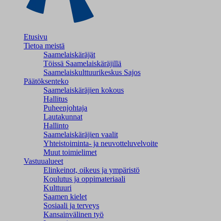
Etusivu
Tietoa meistä
Saamelaiskäräjät
Töissä Saamelaiskäräjillä
Saamelaiskulttuuri­keskus Sajos
Päätöksenteko
Saamelaiskäräjien kokous
Hallitus
Puheenjohtaja
Lautakunnat
Hallinto
Saamelaiskäräjien vaalit
Yhteistoiminta- ja neuvotteluvelvoite
Muut toimielimet
Vastuualueet
Elinkeinot, oikeus ja ympäristö
Koulutus ja oppimateriaali
Kulttuuri
Saamen kielet
Sosiaali ja terveys
Kansainvälinen työ