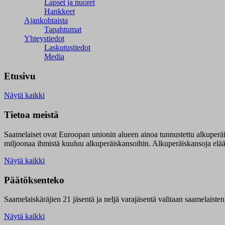
Lapset ja nuoret
Hankkeet
Ajankohtaista
Tapahtumat
Yhteystiedot
Laskutustiedot
Media
Etusivu
Näytä kaikki
Tietoa meistä
Saamelaiset ovat Euroopan unionin alueen ainoa tunnustettu alkuperä
miljoonaa ihmistä kuuluu alkuperäiskansoihin. Alkuperäiskansoja elää 9
Näytä kaikki
Päätöksenteko
Saamelaiskäräjien 21 jäsentä ja neljä varajäsentä valitaan saamelaiste
Näytä kaikki