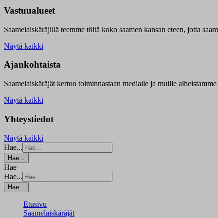
Vastuualueet
Saamelaiskäräjillä t
eemme töitä koko saamen kansan eteen, jotta saamen 
Näytä kaikki
Ajankohtaista
Saamelaiskäräjät kertoo toiminnastaan medialle ja muille aiheistamme 
Näytä kaikki
Yhteystiedot
Näytä kaikki
Hae...
Hae...
Hae
Hae...
Hae...
Etusivu
Saamelaiskäräjät