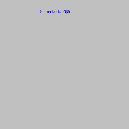
Saamelaiskäräjät