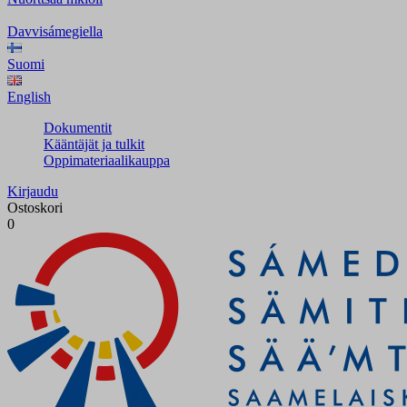
Davvisámegiella
Suomi
English
Dokumentit
Kääntäjät ja tulkit
Oppimateriaalikauppa
Kirjaudu
Ostoskori
0