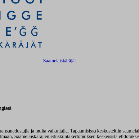
Saamelaiskäräjät
ngissä
ansanedustajia ja muita vaikuttajia. Tapaamisissa keskusteltiin saamela
jelmaan, Saamelaiskäräjien eduskuntakertomuksen keskeisistä ehdotuksist