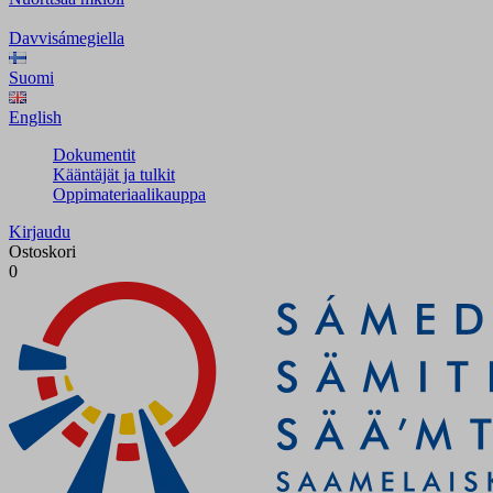
Davvisámegiella
Suomi
English
Dokumentit
Kääntäjät ja tulkit
Oppimateriaalikauppa
Kirjaudu
Ostoskori
0