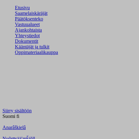
Etusivu
Saamelaiskäräjät
Päätöksenteko
Vastuualueet
Ajankohtaista
Yhteystiedot
Dokumentit
Kääntäjät ja tulkit
Oppimateriaalikauppa
Siirry sisältöön
Suomi
fi
Anarâškielâ
Nuõrttsääʹmǩiõll