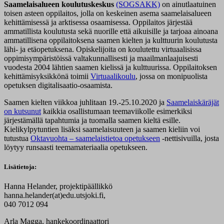
Saamelaisalueen koulutuskeskus
(SOGSAKK)
on ainutlaatuinen
toisen asteen oppilaitos, jolla on keskeinen asema saamelaisalueen
kehittämisessä ja arktisessa osaamisessa. Oppilaitos järjestää
ammatillista koulutusta sekä nuorille että aikuisille ja tarjoaa ainoana
ammatillisena oppilaitoksena saamen kielten ja kulttuurin koulutusta
lähi- ja etäopetuksena. Opiskelijoita on koulutettu virtuaalisissa
oppimisympäristöissä valtakunnallisesti ja maailmanlaajuisesti
vuodesta 2004 lähtien saamen kielissä ja kulttuurissa. Oppilaitoksen
kehittämisyksikkönä toimii
Virtuaalikoulu
, jossa on monipuolista
opetuksen digitalisaatio-osaamista.
Saamen kielten viikkoa juhlitaan 19.-25.10.2020 ja
Saamelaiskäräjät
on kutsunut
kaikkia osallistumaan teemaviikolle esimerkiksi
järjestämällä tapahtumia ja tuomalla saamen kieltä esille.
Kielikylpytuntien lisäksi saamelaisuuteen ja saamen kieliin voi
tutustua
Oktavuohta – saamelaistietoa opetukseen
-nettisivuilla, josta
löytyy runsaasti teemamateriaalia opetukseen.
Lisätietoja:
Hanna Helander, projektipäällikkö
hanna.helander(at)edu.utsjoki.fi,
040 7012 094
Arla Magga, hankekoordinaattori