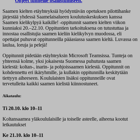
Ohjeet tunneille osallistumiseen.
Saamen kielten etäyhteyksiä hyödyntävän opetuksen pilottihanke
järjestää yhdessä Saamelaisalueen koulutuskeskuksen kanssa
Saamen kielikylpyä kaikille! -oppitunnit saamen kielten viikon
kunniaksi 20.–22.10. Oppituntien tarkoituksena on tutustuttaa ja
innostaa osallistujia saamen kieliin kielikylvyn muodossa, eli
opettajat puhuvat oppitunneilla pääasiassa saamen kieltä. Luvassa on
laulua, loruja ja pelejä!
Oppitunnit pidetään etäyhteyksin Microsoft Teamsissa. Tunteja on
yhteensä kolme, yksi jokaisesta Suomessa puhutusta saamen
kielestä: koltan-, inarin- ja pohjoissaamen kielestä. Oppitunnit on
kohdennettu eri ikäryhmille, ja kullakin oppitunnilla keskitytään
tiettyyn aiheeseen. Koululaisten lisäksi oppitunneille ovat
tervetulleita kaikki saamen kielistä kiinnostuneet.
Aikataulu:
Ti 20.10. klo 10–11
Koltansaamea yläkoululaisille ja toiselle asteelle, aiheena kootut
letkautukset
Ke 21.10. klo 10–11