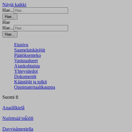
Näytä kaikki
Hae...
Hae...
Hae
Hae...
Hae...
Etusivu
Saamelaiskäräjät
Päätöksenteko
Vastuualueet
Ajankohtaista
Yhteystiedot
Dokumentit
Kääntäjät ja tulkit
Oppimateriaalikauppa
Suomi
fi
Anarâškielâ
Nuõrttsääʹmǩiõll
Davvisámegiella