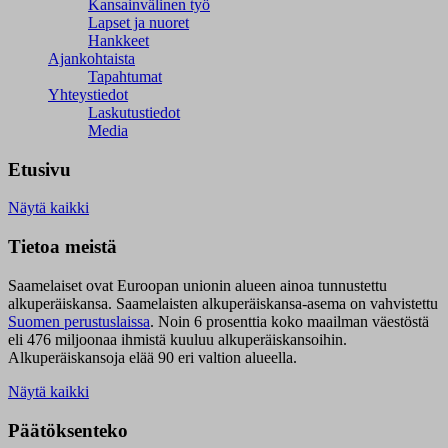
Kansainvälinen työ
Lapset ja nuoret
Hankkeet
Ajankohtaista
Tapahtumat
Yhteystiedot
Laskutustiedot
Media
Etusivu
Näytä kaikki
Tietoa meistä
Saamelaiset ovat Euroopan unionin alueen ainoa tunnustettu
alkuperäiskansa. Saamelaisten alkuperäiskansa-asema on vahvistettu
Suomen perustuslaissa
.
Noin 6 prosenttia koko maailman väestöstä
eli 476 miljoonaa ihmistä kuuluu alkuperäiskansoihin.
Alkuperäiskansoja elää 90 eri valtion alueella.
Näytä kaikki
Päätöksenteko