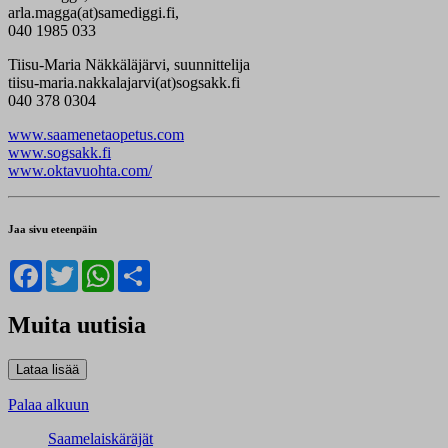
arla.magga(at)samediggi.fi,
040 1985 033
Tiisu-Maria Näkkäläjärvi, suunnittelija
tiisu-maria.nakkalajarvi(at)sogsakk.fi
040 378 0304
www.saamenetaopetus.com
www.sogsakk.fi
www.oktavuohta.com/
Jaa sivu eteenpäin
Facebook
Twitter
WhatsApp
Share
Muita uutisia
Palaa alkuun
Saamelaiskäräjät