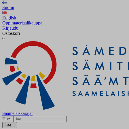
Suomi
English
Oppimateriaalikauppa
Kirjaudu
Ostoskori
0
Saamelaiskäräjät
Hae...
Hae...