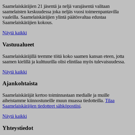
Saamelaiskäräjien 21 jäsentä ja neljä varajäsentä valitaan
saamelaisten keskuudessa joka neljäs vuosi toimeenpantavilla
vaaleilla. Saamelaiskäräjien ylintä päätösvaltaa edustaa
Saamelaiskäräjien kokous.
Näytä kaikki
Vastuualueet
Saamelaiskäräjillä t
eemme töitä koko saamen kansan eteen, jotta
saamen kielillä ja kulttuurilla olisi elintilaa myös tulevaisuudessa.
Näytä kaikki
Ajankohtaista
Saamelaiskäräjät kertoo toiminnastaan medialle ja muille
aiheistamme kiinnostuneille muun muassa tiedotteilla.
Tilaa
Saamelaiskäräjien tiedotteet sähköpostiisi
.
Näytä kaikki
Yhteystiedot