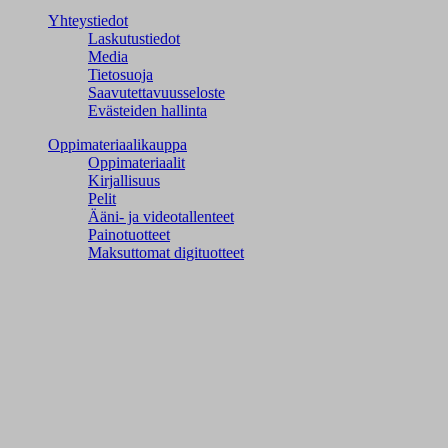
Yhteystiedot
Laskutustiedot
Media
Tietosuoja
Saavutettavuusseloste
Evästeiden hallinta
Oppimateriaalikauppa
Oppimateriaalit
Kirjallisuus
Pelit
Ääni- ja videotallenteet
Painotuotteet
Maksuttomat digituotteet