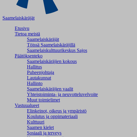
Saamelaiskäräjät
Etusivu
Tietoa meistä
Saamelaiskäräjät
Töissä Saamelaiskäräjillä
Saamelaiskulttuuri­keskus Sajos
Päätöksenteko
Saamelaiskäräjien kokous
Hallitus
Puheenjohtaja
Lautakunnat
Hallinto
Saamelaiskäräjien vaalit
Yhteistoiminta- ja neuvotteluvelvoite
Muut toimielimet
Vastuualueet
Elinkeinot, oikeus ja ympäristö
Koulutus ja oppimateriaali
Kulttuuri
Saamen kielet
Sosiaali ja terveys