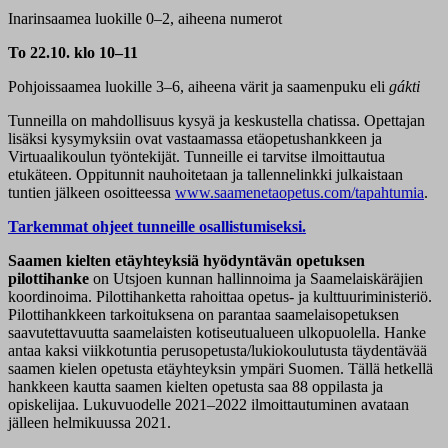
Inarinsaamea luokille 0–2, aiheena numerot
To 22.10. klo 10–11
Pohjoissaamea luokille 3–6, aiheena värit ja saamenpuku eli
gákti
Tunneilla on mahdollisuus kysyä ja keskustella chatissa. Opettajan
lisäksi kysymyksiin ovat vastaamassa etäopetushankkeen ja
Virtuaalikoulun työntekijät. Tunneille ei tarvitse ilmoittautua
etukäteen. Oppitunnit nauhoitetaan ja tallennelinkki julkaistaan
tuntien jälkeen osoitteessa
www.saamenetaopetus.com/tapahtumia
.
Tarkemmat ohjeet tunneille osallistumiseksi.
Saamen kielten etäyhteyksiä hyödyntävän opetuksen
pilottihanke
on Utsjoen kunnan hallinnoima ja Saamelaiskäräjien
koordinoima. Pilottihanketta rahoittaa opetus- ja kulttuuriministeriö.
Pilottihankkeen tarkoituksena on parantaa saamelaisopetuksen
saavutettavuutta saamelaisten kotiseutualueen ulkopuolella. Hanke
antaa kaksi viikkotuntia perusopetusta/lukiokoulutusta täydentävää
saamen kielen opetusta etäyhteyksin ympäri Suomen. Tällä hetkellä
hankkeen kautta saamen kielten opetusta saa 88 oppilasta ja
opiskelijaa. Lukuvuodelle 2021–2022 ilmoittautuminen avataan
jälleen helmikuussa 2021.