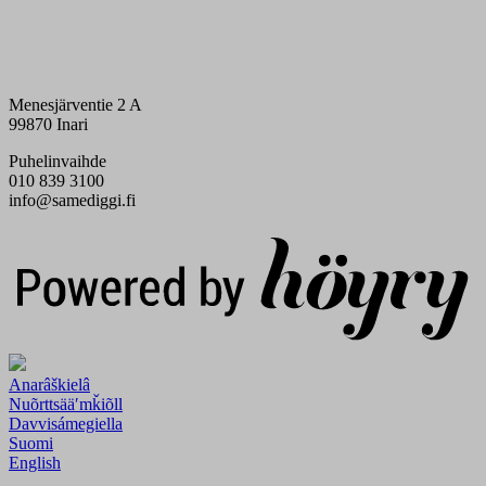
Menesjärventie 2 A
99870 Inari
Puhelinvaihde
010 839 3100
info@samediggi.fi
Digi- ja mainostoimisto Höyry Rovaniemi ja Oulu
Anarâškielâ
Nuõrttsääʹmǩiõll
Davvisámegiella
Suomi
English