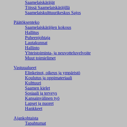
Saamelaiskäräjät
Töissä Saamelaiskäräjillä
Saamelaiskulttuuri­keskus Sajos
Päätöksenteko
Saamelaiskäräjien kokous
Hallitus
Puheenjohtaja
Lautakunnat
Hallinto
Yhteistoiminta- ja neuvotteluvelvoite
Muut toimielimet
Vastuualueet
Elinkeinot, oikeus ja ympäristö
Koulutus ja oppimateriaali
Kulttuuri
Saamen kielet
Sosiaali ja terveys
Kansainvälinen työ
Lapset ja nuoret
Hankkeet
Ajankohtaista
Tapahtumat