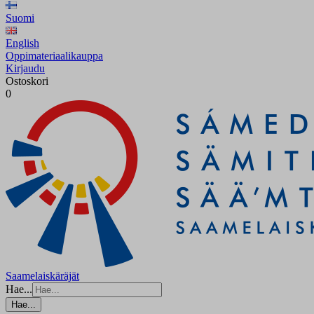
Suomi
English
Oppimateriaalikauppa
Kirjaudu
Ostoskori
0
Saamelaiskäräjät
Hae...
Hae...