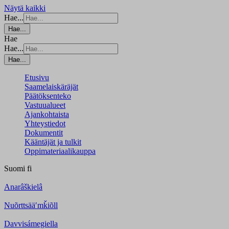
Näytä kaikki
Hae...
Hae...
Hae
Hae...
Hae...
Etusivu
Saamelaiskäräjät
Päätöksenteko
Vastuualueet
Ajankohtaista
Yhteystiedot
Dokumentit
Kääntäjät ja tulkit
Oppimateriaalikauppa
Suomi
fi
Anarâškielâ
Nuõrttsääʹmǩiõll
Davvisámegiella