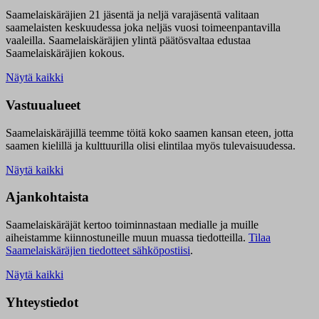
Saamelaiskäräjien 21 jäsentä ja neljä varajäsentä valitaan
saamelaisten keskuudessa joka neljäs vuosi toimeenpantavilla
vaaleilla. Saamelaiskäräjien ylintä päätösvaltaa edustaa
Saamelaiskäräjien kokous.
Näytä kaikki
Vastuualueet
Saamelaiskäräjillä t
eemme töitä koko saamen kansan eteen, jotta
saamen kielillä ja kulttuurilla olisi elintilaa myös tulevaisuudessa.
Näytä kaikki
Ajankohtaista
Saamelaiskäräjät kertoo toiminnastaan medialle ja muille
aiheistamme kiinnostuneille muun muassa tiedotteilla.
Tilaa
Saamelaiskäräjien tiedotteet sähköpostiisi
.
Näytä kaikki
Yhteystiedot