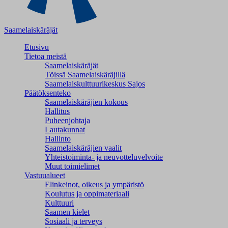
Saamelaiskäräjät
Etusivu
Tietoa meistä
Saamelaiskäräjät
Töissä Saamelaiskäräjillä
Saamelaiskulttuuri­keskus Sajos
Päätöksenteko
Saamelaiskäräjien kokous
Hallitus
Puheenjohtaja
Lautakunnat
Hallinto
Saamelaiskäräjien vaalit
Yhteistoiminta- ja neuvotteluvelvoite
Muut toimielimet
Vastuualueet
Elinkeinot, oikeus ja ympäristö
Koulutus ja oppimateriaali
Kulttuuri
Saamen kielet
Sosiaali ja terveys