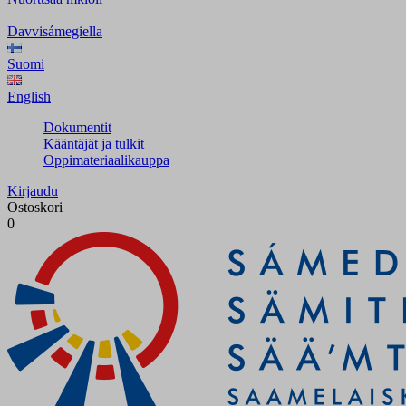
Davvisámegiella
Suomi
English
Dokumentit
Kääntäjät ja tulkit
Oppimateriaalikauppa
Kirjaudu
Ostoskori
0