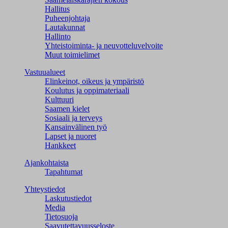
Hallitus
Puheenjohtaja
Lautakunnat
Hallinto
Yhteistoiminta- ja neuvotteluvelvoite
Muut toimielimet
Vastuualueet
Elinkeinot, oikeus ja ympäristö
Koulutus ja oppimateriaali
Kulttuuri
Saamen kielet
Sosiaali ja terveys
Kansainvälinen työ
Lapset ja nuoret
Hankkeet
Ajankohtaista
Tapahtumat
Yhteystiedot
Laskutustiedot
Media
Tietosuoja
Saavutettavuusseloste