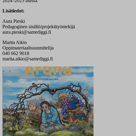
2024–2025 alussa.
Lisätiedot:
Aura Pieski
Pedagoginen sisältö/projektityöntekijä
aura.pieski@samediggi.fi
Marita Aikio
Oppimateriaalisuunnittelija
040 662 9018
marita.aikio@samediggi.fi