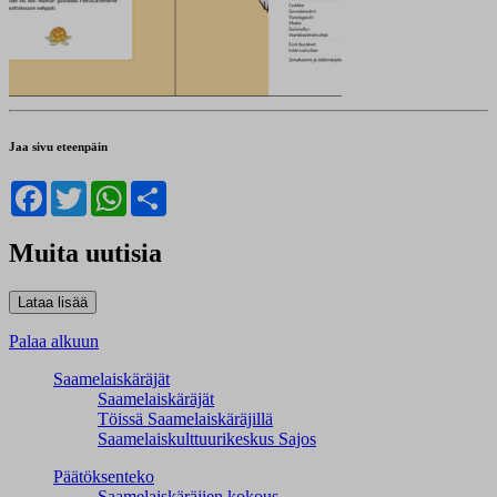
Jaa sivu eteenpäin
Facebook
Twitter
WhatsApp
Share
Muita uutisia
Palaa alkuun
Saamelaiskäräjät
Saamelaiskäräjät
Töissä Saamelaiskäräjillä
Saamelaiskulttuuri­keskus Sajos
Päätöksenteko
Saamelaiskäräjien kokous