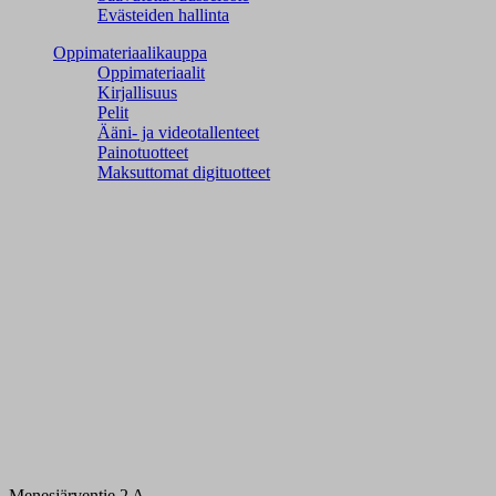
Evästeiden hallinta
Oppimateriaalikauppa
Oppimateriaalit
Kirjallisuus
Pelit
Ääni- ja videotallenteet
Painotuotteet
Maksuttomat digituotteet
Menesjärventie 2 A