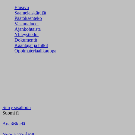
Etusivu
Saamelaiskäräjät
Päätöksenteko
Vastuualueet
Ajankohtaista
Yhteystiedot
Dokumentit
Kääntäjät ja tulkit
Oppimateriaalikauppa
Siirry sisältöön
Suomi
fi
Anarâškielâ
Nuõrttsääʹmǩiõll