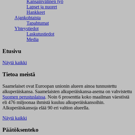
Kansainvälinen työ
Lapset ja nuoret
Hankkeet
Ajankohtaista
Tapahtumat
Yhteystiedot
Laskutustiedot
Media
Etusivu
Näytä kaikki
Tietoa meistä
Saamelaiset ovat Euroopan unionin alueen ainoa tunnustettu
alkuperäiskansa. Saamelaisten alkuperäiskansa-asema on vahvistettu
Suomen perustuslaissa
.
Noin 6 prosenttia koko maailman väestöstä
eli 476 miljoonaa ihmistä kuuluu alkuperäiskansoihin.
Alkuperäiskansoja elää 90 eri valtion alueella.
Näytä kaikki
Päätöksenteko