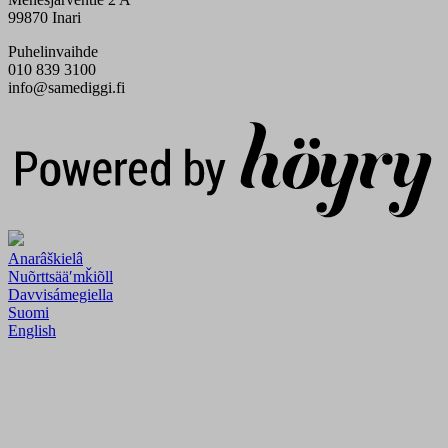
99870 Inari
Puhelinvaihde
010 839 3100
info@samediggi.fi
Digi- ja mainostoimisto Höyry Rovaniemi ja Oulu
Anarâškielâ
Nuõrttsääʹmǩiõll
Davvisámegiella
Suomi
English