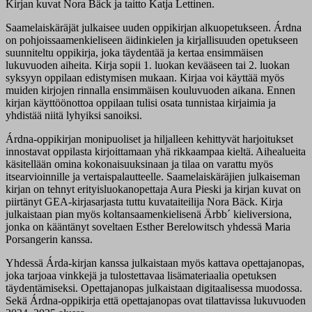
Kirjan kuvat Nora Bäck ja taitto Katja Lettinen.
Saamelaiskäräjät julkaisee uuden oppikirjan alkuopetukseen. Árdna
on pohjoissaamenkieliseen äidinkielen ja kirjallisuuden opetukseen
suunniteltu oppikirja, joka täydentää ja kertaa ensimmäisen
lukuvuoden aiheita. Kirja sopii 1. luokan kevääseen tai 2. luokan
syksyyn oppilaan edistymisen mukaan. Kirjaa voi käyttää myös
muiden kirjojen rinnalla ensimmäisen kouluvuoden aikana. Ennen
kirjan käyttöönottoa oppilaan tulisi osata tunnistaa kirjaimia ja
yhdistää niitä lyhyiksi sanoiksi.
Árdna-oppikirjan monipuoliset ja hiljalleen kehittyvät harjoitukset
innostavat oppilasta kirjoittamaan yhä rikkaampaa kieltä. Aihealueita
käsitellään omina kokonaisuuksinaan ja tilaa on varattu myös
itsearvioinnille ja vertaispalautteelle. Saamelaiskäräjien julkaiseman
kirjan on tehnyt erityisluokanopettaja Aura Pieski ja kirjan kuvat on
piirtänyt GEA-kirjasarjasta tuttu kuvataiteilija Nora Bäck. Kirja
julkaistaan pian myös koltansaamenkielisenä Ärbb´ kieliversiona,
jonka on kääntänyt soveltaen Esther Berelowitsch yhdessä Maria
Porsangerin kanssa.
Yhdessä Árda-kirjan kanssa julkaistaan myös kattava opettajanopas,
joka tarjoaa vinkkejä ja tulostettavaa lisämateriaalia opetuksen
täydentämiseksi. Opettajanopas julkaistaan digitaalisessa muodossa.
Sekä Árdna-oppikirja että opettajanopas ovat tilattavissa lukuvuoden