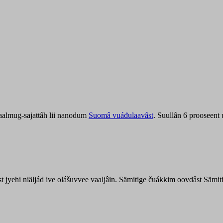
aalmug-sajattâh lii nanodum
Suomâ vuáđulaavâst
. Suullân 6 prooseent
âst jyehi niäljád ive olášuvvee vaaljâin. Sämitige čuákkim oovdâst Säm