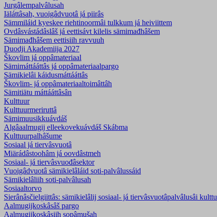
Jurgâlempalvâlusah
Iäláttâsah, vuoigâdvuotâ já piirâs
Sämmiláid kyeskee riehtinoormâi tulkkum já heiviittem
Ovdâsvástádâslâš já eettisávt kilelis sämimađhâšem
Sämimađhâšem eettisiih ravvuuh
Duodji Akademiija 2027
Škovlim já oppâmateriaal
Sämimáttááttâs já oppâmateriaalpargo
Sämikielâi káidusmáttááttâs
Škovlim- já oppâmateriaaltoimâttâh
Sämitiätu máttááttâsân
Kulttuur
Kulttuurmeriruttâ
Sämimuusikkuávdáš
Algâaalmugij elleekovekuávdáš Skábma
Kulttuurpalhâšume
Sosiaal já tiervâsvuotâ
Miärádâstoohâm já oovdâstmeh
Sosiaal- já tiervâsvuođâsektor
Vuoigâdvuotâ sämikielâláid soti-palvâlussáid
Sämikielâliih soti-palvâlusah
Sosiaaltorvo
Sierânâsčielgiittâs: sämikielâlij sosiaal- já tiervâsvuotâpalvâlusâi kultt
Aalmugijkoskâsâš pargo
Aalmugijkoskâsiih sopâmušah