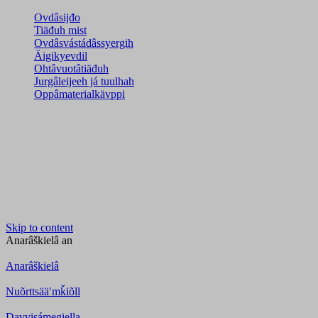
Ovdâsijđo
Tiäđuh mist
Ovdâsvástádâssyergih
Äigikyevdil
Ohtâvuotâtiäđuh
Jurgâleijeeh já tuulhah
Oppâmaterialkävppi
Skip to content
Anarâškielâ
an
Anarâškielâ
Nuõrttsääʹmǩiõll
Davvisámegiella