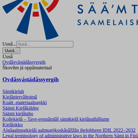
Uusâ...
Uusâ...
Uusâ
Ovdâsvástádâssyergih
Škovlim já oppâmateriaal
Ovdâsvástádâssyergih
Sämikielah
Kielâpiervâltoimâ
Kuáti -materiaalpaŋkki
Säämi Kielâkäldee
Säämi kielâtaho
Kollekielâ – Tave-eennâmlâš sämikielâ kielâpalhâšume
Kielâokko
Algâaalmugkielâi aalmugijkoskâsâžžân ihelohheen IDIL 2022–2032
Legal terminology of administrative laws in the Northern Sámi in Fi