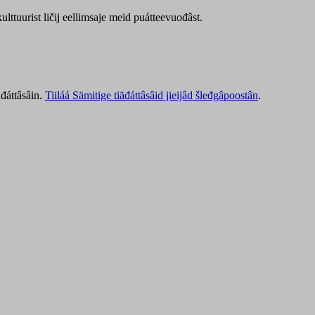
lttuurist ličij eellimsaje meid puátteevuođâst.
äđáttâsâin.
Tiiláá Sämitige tiäđáttâsâid jieijâd šleđgâpoostân
.