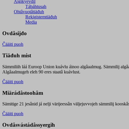
Äigikyevdil
Tábáhtusah
Ohtâvuotâtiäđuh
Rekigistemtiäđuh
Media
Ovdâsijđo
Čääiti puoh
Tiäđuh mist
Sämmiliih láá Euroop Union kuávlu áinoo algâaalmug. Sämmilij algâ
Algâaalmugeh eleh 90 eres staatâ kuávlust.
Čääiti puoh
Miärádâstoohâm
Sämitige 21 jesânid já nelji värijeessân väljejuvvojeh sämmilij koosk
Čääiti puoh
Ovdâsvástádâssyergih