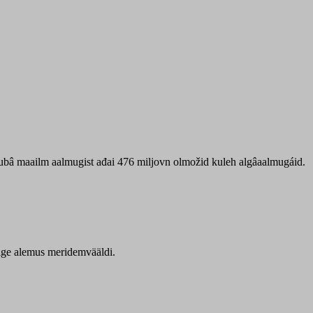
 ubâ maailm aalmugist ađai 476 miljovn olmožid kuleh algâaalmugáid.
itige alemus meridemvääldi.