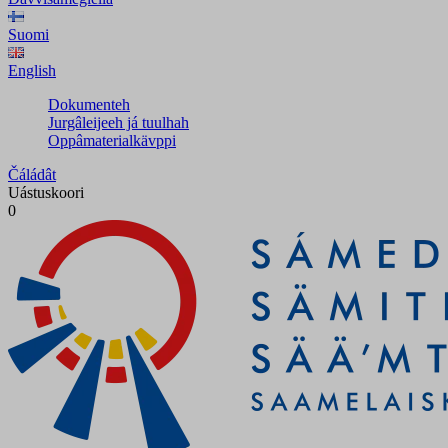
Suomi
English
Dokumenteh
Jurgâleijeeh já tuulhah
Oppâmaterialkävppi
Čáládât
Uástuskoori
0