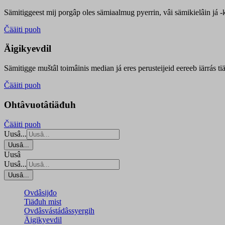
Sämitiggeest mij porgâp oles sämiaalmug pyerrin, vâi sämikielâin já -ku
Čääiti puoh
Äigikyevdil
Sämitigge muštâl toimâinis median já eres perusteijeid eereeb iärrás ti
Čääiti puoh
Ohtâvuotâtiäđuh
Čääiti puoh
Uusâ...
Uusâ...
Uusâ
Uusâ...
Uusâ...
Ovdâsijđo
Tiäđuh mist
Ovdâsvástádâssyergih
Äigikyevdil