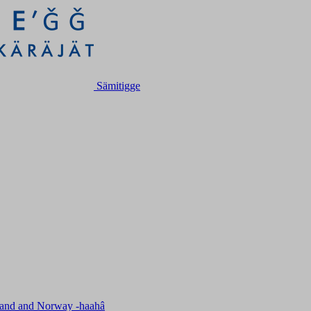
Sämitigge
nland and Norway -haahâ