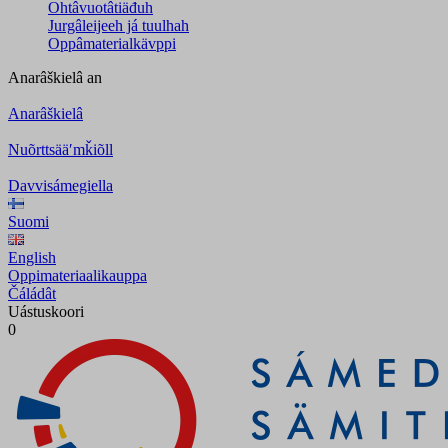
Ohtâvuotâtiäđuh
Jurgâleijeeh já tuulhah
Oppâmaterialkävppi
Anarâškielâ
an
Anarâškielâ
Nuõrttsääʹmǩiõll
Davvisámegiella
Suomi
English
Oppimateriaalikauppa
Čáládât
Uástuskoori
0