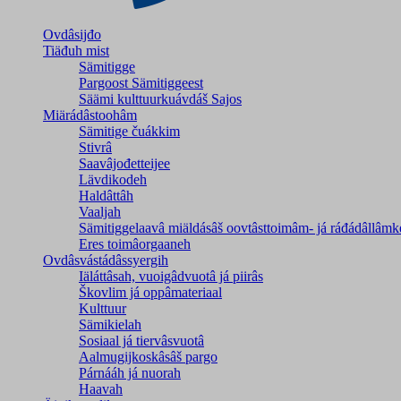
Ovdâsijđo
Tiäđuh mist
Sämitigge
Pargoost Sämitiggeest
Säämi kulttuurkuávdáš Sajos
Miärádâstoohâm
Sämitige čuákkim
Stivrâ
Saavâjođetteijee
Lävdikodeh
Haldâttâh
Vaaljah
Sämitiggelaavâ miäldásâš oovtâsttoimâm- já ráđádâllâmk
Eres toimâorgaaneh
Ovdâsvástádâssyergih
Iäláttâsah, vuoigâdvuotâ já piirâs
Škovlim já oppâmateriaal
Kulttuur
Sämikielah
Sosiaal já tiervâsvuotâ
Aalmugijkoskâsâš pargo
Párnááh já nuorah
Haavah