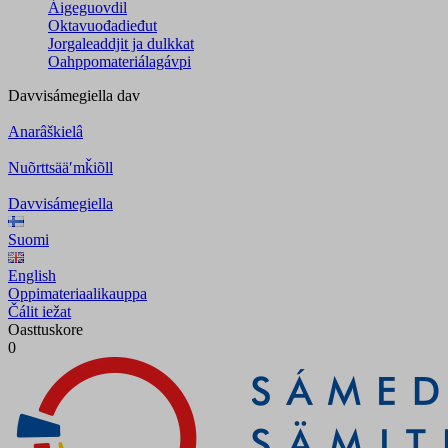
Áigeguovdil
Oktavuođadieđut
Jorgaleaddjit ja dulkkat
Oahppomateriálagávpi
Davvisámegiella
dav
Anarâškielâ
Nuõrttsääʹmǩiõll
Davvisámegiella
Suomi
English
Oppimateriaalikauppa
Čálit iežat
Oasttuskore
0