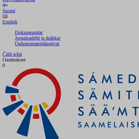
Suomi
English
Dokumeanttat
Jorgaleaddjit ja dulkkat
Oahppomateriálagávpi
Čálit iežat
Oasttuskore
0