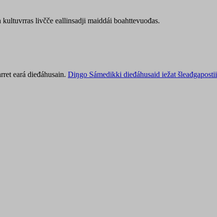
kultuvrras livčče eallinsadji maiddái boahttevuođas.
rret eará dieđáhusain.
Diŋgo Sámedikki dieđáhusaid iežat šleađgapostii