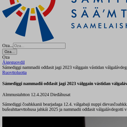
Oza...
Oza...
Oza
Áigeguovdil
Sámediggi nammadii ođđasit jagi 2023 válggain vástidan válgalávdego
Ruovttoluotta
Sámediggi nammadii ođđasit jagi 2023 válggain vástidan válgaláv
Almmustahtton 12.4.2024
Dieđáhusat
Sámediggi čoahkkanii bearjadaga 12.4. válgabaji nuppi dievasčoah
bušeahttaevttohusa jahkái 2025 ja nammadii ođđasit válgalávdegotti v