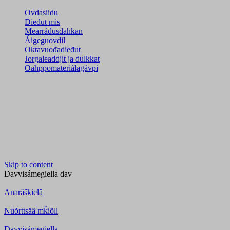
Ovdasiidu
Dieđut mis
Mearrádusdahkan
Áigeguovdil
Oktavuođadieđut
Jorgaleaddjit ja dulkkat
Oahppomateriálagávpi
Skip to content
Davvisámegiella
dav
Anarâškielâ
Nuõrttsääʹmǩiõll
Davvisámegiella