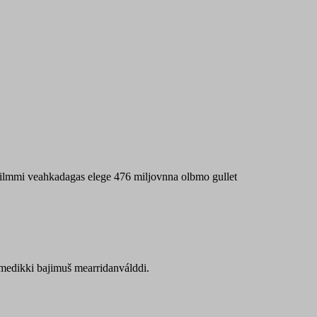
 máilmmi veahkadagas elege 476 miljovnna olbmo gullet
Sámedikki bajimuš mearridanválddi.