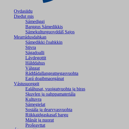
Ovdasiidu
Dieđut mis
Sámediggi
Barggus Sámedikkis
Sámekulturguovddáš Sajos
Mearrádusdahkan
Sámedikki čoahkkin
Stivra
Ságadoalli
Lávdegottit
Hálddahus
Válggat
Ráđđádallangeatnegas­vuohta
Eará doaibmaorgánat
Vástusuorggit
Ealáhusat, vuoigatvuohta ja biras
Skuvlen ja oahppamateriála
Kultuvra
Sámegielat
Sosiála ja dearvvasvuohta
Riikkaidgaskasaš bargu
Mánát ja nuorat
Prošeavttat