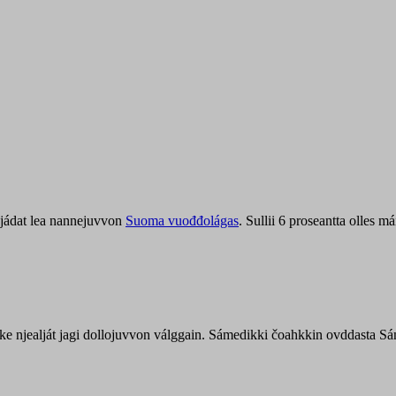
jádat lea nannejuvvon
Suoma vuođđolágas
. Sullii 6 proseantta olles
uohke njealját jagi dollojuvvon válggain. Sámedikki čoahkkin ovddasta 