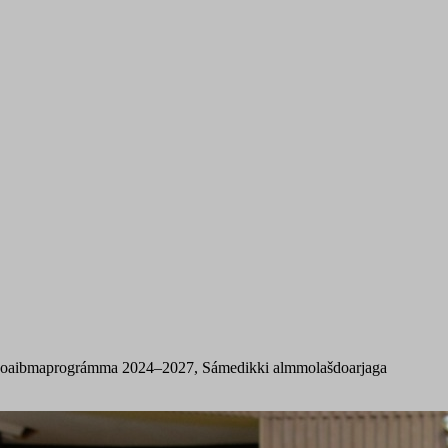
aji doaibmaprográmma 2024–2027, Sámedikki almmolašdoarjaga