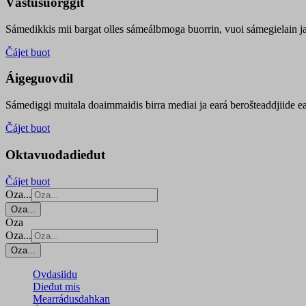
Vástusuorggit
Sámedikkis mii bargat olles sámeálbmoga buorrin, vuoi sámegielain ja 
Čájet buot
Áigeguovdil
Sámediggi muitala doaimmaidis birra mediai ja eará berošteaddjiide ea
Čájet buot
Oktavuođadieđut
Čájet buot
Oza...
Oza...
Oza
Oza...
Oza...
Ovdasiidu
Dieđut mis
Mearrádusdahkan