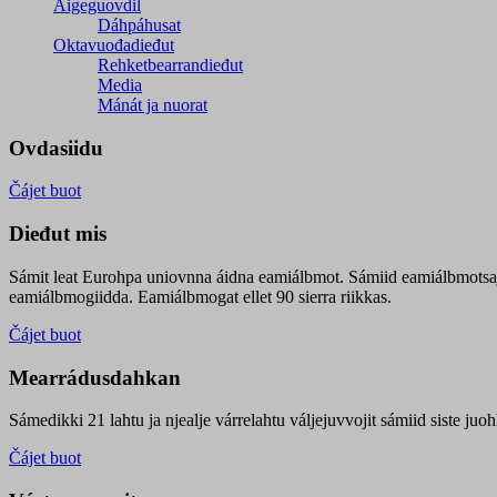
Áigeguovdil
Dáhpáhusat
Oktavuođadieđut
Rehketbearrandieđut
Media
Mánát ja nuorat
Ovdasiidu
Čájet buot
Dieđut mis
Sámit leat Eurohpa uniovnna áidna eamiálbmot. Sámiid eamiálbmotsa
eamiálbmogiidda. Eamiálbmogat ellet 90 sierra riikkas.
Čájet buot
Mearrádusdahkan
Sámedikki 21 lahtu ja njealje várrelahtu váljejuvvojit sámiid siste j
Čájet buot