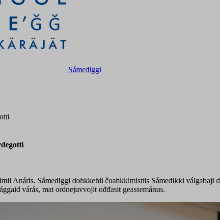
Sámediggi
tti
degotti
kkimii Anáris. Sámediggi dohkkehii čoahkkimisttis Sámedikki válgab
ággaid várás, mat ordnejuvvojit ođđasit geassemánus.