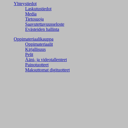
Yhteystiedot
Laskutustiedot
Media
Tietosuoja
Saavutettavuusseloste
Evästeiden hallinta
Oppimateriaalikauppa
Oppimateriaalit
Kirjallisuus
Pelit
Ääni- ja videotallenteet
Painotuotteet
Maksuttomat digituotteet