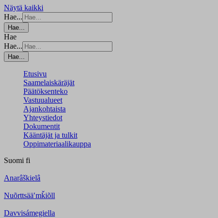
Näytä kaikki
Hae...
Hae...
Hae
Hae...
Hae...
Etusivu
Saamelaiskäräjät
Päätöksenteko
Vastuualueet
Ajankohtaista
Yhteystiedot
Dokumentit
Kääntäjät ja tulkit
Oppimateriaalikauppa
Suomi
fi
Anarâškielâ
Nuõrttsääʹmǩiõll
Davvisámegiella