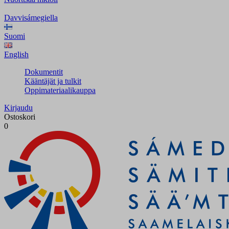
Davvisámegiella
Suomi
English
Dokumentit
Kääntäjät ja tulkit
Oppimateriaalikauppa
Kirjaudu
Ostoskori
0