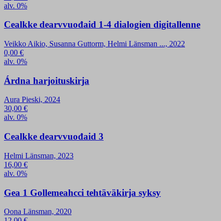
alv. 0%
Cealkke dearvvuođaid 1-4 dialogien digitallenne
Veikko Aikio, Susanna Guttorm, Helmi Länsman ..., 2022
0,00
€
alv. 0%
Árdna harjoituskirja
Aura Pieski, 2024
30,00
€
alv. 0%
Cealkke dearvvuođaid 3
Helmi Länsman, 2023
16,00
€
alv. 0%
Gea 1 Gollemeahcci tehtäväkirja syksy
Oona Länsman, 2020
12,00
€