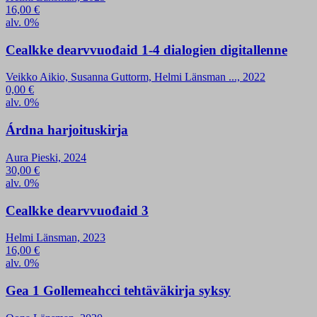
16,00
€
alv. 0%
Cealkke dearvvuođaid 1-4 dialogien digitallenne
Veikko Aikio, Susanna Guttorm, Helmi Länsman ..., 2022
0,00
€
alv. 0%
Árdna harjoituskirja
Aura Pieski, 2024
30,00
€
alv. 0%
Cealkke dearvvuođaid 3
Helmi Länsman, 2023
16,00
€
alv. 0%
Gea 1 Gollemeahcci tehtäväkirja syksy