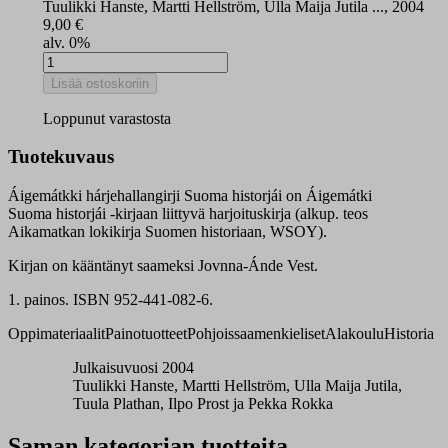
Tuulikki Hanste, Martti Hellström, Ulla Maija Jutila ..., 2004
9,00
€
alv. 0%
Áigemátkki
Suoma
Lisää ostoskoriin
historjái
harjoituskirja
Loppunut varastosta
määrä
Tuotekuvaus
Áigemátkki hárjehallangirji Suoma historjái on Áigemátki
Suoma historjái -kirjaan liittyvä harjoituskirja (alkup. teos
Aikamatkan lokikirja Suomen historiaan, WSOY).
Kirjan on kääntänyt saameksi Jovnna-Ánde Vest.
1. painos. ISBN 952-441-082-6.
Oppimateriaalit
Painotuotteet
Pohjoissaamenkieliset
Alakoulu
Historia
Julkaisuvuosi 2004
Tuulikki Hanste, Martti Hellström, Ulla Maija Jutila,
Tuula Plathan, Ilpo Prost ja Pekka Rokka
Saman kategorian tuotteita