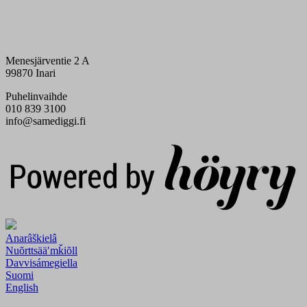
Menesjärventie 2 A
99870 Inari
Puhelinvaihde
010 839 3100
info@samediggi.fi
Digi- ja mainostoimisto Höyry Rovaniemi ja Oulu
Anarâškielâ
Nuõrttsääʹmǩiõll
Davvisámegiella
Suomi
English