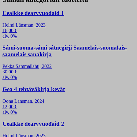
Cealkke dearvvuođaid 1
Helmi Länsman, 2023
16,00
€
alv. 0%
Sámi-suoma-sámi sátnegirji Saamelais-suomalais-
saamelais sanakirja
Pekka Sammallahti, 2022
30,00
€
alv. 0%
Gea 4 tehtäväkirja kevät
Oona Länsman, 2024
12,00
€
alv. 0%
Cealkke dearvvuođaid 2
Helmi Länsman, 2023