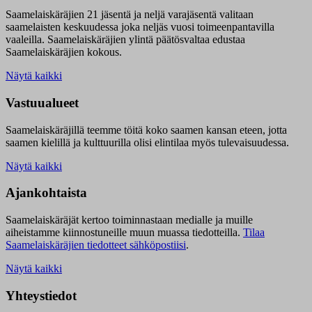
Saamelaiskäräjien 21 jäsentä ja neljä varajäsentä valitaan
saamelaisten keskuudessa joka neljäs vuosi toimeenpantavilla
vaaleilla. Saamelaiskäräjien ylintä päätösvaltaa edustaa
Saamelaiskäräjien kokous.
Näytä kaikki
Vastuualueet
Saamelaiskäräjillä t
eemme töitä koko saamen kansan eteen, jotta
saamen kielillä ja kulttuurilla olisi elintilaa myös tulevaisuudessa.
Näytä kaikki
Ajankohtaista
Saamelaiskäräjät kertoo toiminnastaan medialle ja muille
aiheistamme kiinnostuneille muun muassa tiedotteilla.
Tilaa
Saamelaiskäräjien tiedotteet sähköpostiisi
.
Näytä kaikki
Yhteystiedot