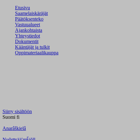
Etusivu
Saamelaiskäräjät
Päätöksenteko
Vastuualueet
Ajankohtaista
Yhteystiedot
Dokumentit
Kääntäjät ja tulkit
Oppimateriaalikauppa
Siirry sisältöön
Suomi
fi
Anarâškielâ
Nuõrttsääʹmǩiõll