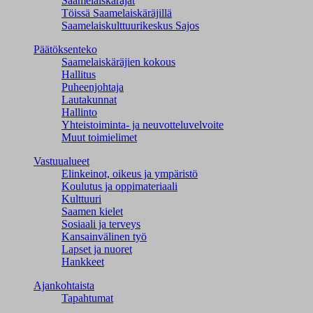
Saamelaiskäräjät
Töissä Saamelaiskäräjillä
Saamelaiskulttuuri­keskus Sajos
Päätöksenteko
Saamelaiskäräjien kokous
Hallitus
Puheenjohtaja
Lautakunnat
Hallinto
Yhteistoiminta- ja neuvotteluvelvoite
Muut toimielimet
Vastuualueet
Elinkeinot, oikeus ja ympäristö
Koulutus ja oppimateriaali
Kulttuuri
Saamen kielet
Sosiaali ja terveys
Kansainvälinen työ
Lapset ja nuoret
Hankkeet
Ajankohtaista
Tapahtumat