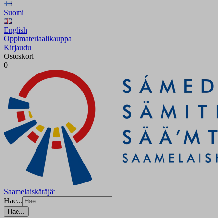
Suomi
English
Oppimateriaalikauppa
Kirjaudu
Ostoskori
0
Saamelaiskäräjät
Hae...
Hae...