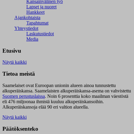
Kansainvälinen työ
Lapset ja nuoret
Hankkeet
Ajankohtaista
Tapahtumat
Yhteystiedot
Laskutustiedot
Media
Etusivu
Näytä kaikki
Tietoa meistä
Saamelaiset ovat Euroopan unionin alueen ainoa tunnustettu
alkuperäiskansa. Saamelaisten alkuperäiskansa-asema on vahvistettu
Suomen perustuslaissa
.
Noin 6 prosenttia koko maailman väestöstä
eli 476 miljoonaa ihmistä kuuluu alkuperäiskansoihin.
Alkuperäiskansoja elää 90 eri valtion alueella.
Näytä kaikki
Päätöksenteko