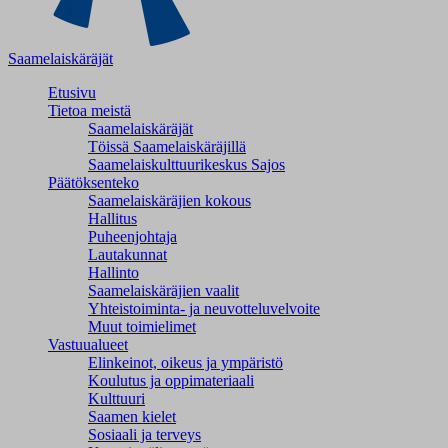
Saamelaiskäräjät
Etusivu
Tietoa meistä
Saamelaiskäräjät
Töissä Saamelaiskäräjillä
Saamelaiskulttuuri­keskus Sajos
Päätöksenteko
Saamelaiskäräjien kokous
Hallitus
Puheenjohtaja
Lautakunnat
Hallinto
Saamelaiskäräjien vaalit
Yhteistoiminta- ja neuvotteluvelvoite
Muut toimielimet
Vastuualueet
Elinkeinot, oikeus ja ympäristö
Koulutus ja oppimateriaali
Kulttuuri
Saamen kielet
Sosiaali ja terveys