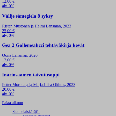
12,00
€
alv. 0%
Vállje sámegiela 8 syksy
Risten Mustonen ja Helmi Länsman, 2023
25,00
€
alv. 0%
Gea 2 Gollemeahcci tehtäväkirja kevät
Oona Länsman, 2020
12,00
€
alv. 0%
Inarinsaamen taivutusoppi
Petter Morottaja ja Marja-Liisa Olthuis, 2023
20,00
€
alv. 0%
Palaa alkuun
Saamelaiskäräjät