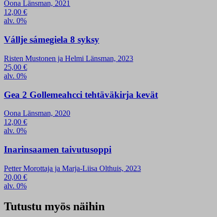
Oona Länsman, 2021
12,00
€
alv. 0%
Vállje sámegiela 8 syksy
Risten Mustonen ja Helmi Länsman, 2023
25,00
€
alv. 0%
Gea 2 Gollemeahcci tehtäväkirja kevät
Oona Länsman, 2020
12,00
€
alv. 0%
Inarinsaamen taivutusoppi
Petter Morottaja ja Marja-Liisa Olthuis, 2023
20,00
€
alv. 0%
Tutustu myös näihin