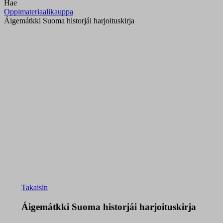
Hae
Oppimateriaalikauppa
Áigemátkki Suoma historjái harjoituskirja
Takaisin
Áigemátkki Suoma historjái harjoituskirja