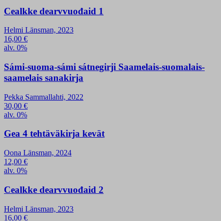
Cealkke dearvvuođaid 1
Helmi Länsman, 2023
16,00
€
alv. 0%
Sámi-suoma-sámi sátnegirji Saamelais-suomalais-
saamelais sanakirja
Pekka Sammallahti, 2022
30,00
€
alv. 0%
Gea 4 tehtäväkirja kevät
Oona Länsman, 2024
12,00
€
alv. 0%
Cealkke dearvvuođaid 2
Helmi Länsman, 2023
16,00
€