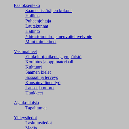
Päätöksenteko
Saamelaiskäräjien kokous
Hallitus
Puheenjohtaja
Lautakunnat
Hallinto
Yhteistoiminta- ja neuvotteluvelvoite
Muut toimielimet
Vastuualueet
Elinkeinot, oikeus ja ympäristö
Koulutus ja oppimateriaali
Kulttuuri
Saamen kielet
Sosiaali ja terveys
Kansainvälinen työ
Lapset ja nuoret
Hankkeet
Ajankohtaista
Tapahtumat
Yhteystiedot
Laskutustiedot
Media