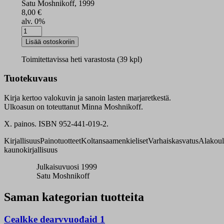
Satu Moshnikoff, 1999
8,00
€
alv. 0%
Äʹnn-
Määʹrj
Lisää ostoskoriin
mueʹrjjreiss
määrä
Toimitettavissa heti varastosta (39 kpl)
Tuotekuvaus
Kirja kertoo valokuvin ja sanoin lasten marjaretkestä.
Ulkoasun on toteuttanut Minna Moshnikoff.
X. painos. ISBN 952-441-019-2.
Kirjallisuus
Painotuotteet
Koltansaamenkieliset
Varhaiskasvatus
Alakou
kaunokirjallisuus
Julkaisuvuosi 1999
Satu Moshnikoff
Saman kategorian tuotteita
Cealkke dearvvuođaid 1