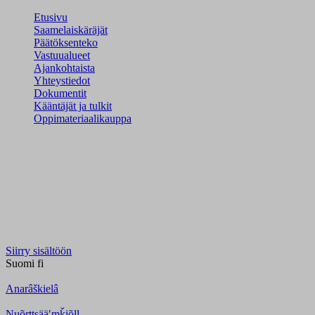
Etusivu
Saamelaiskäräjät
Päätöksenteko
Vastuualueet
Ajankohtaista
Yhteystiedot
Dokumentit
Kääntäjät ja tulkit
Oppimateriaalikauppa
Siirry sisältöön
Suomi
fi
Anarâškielâ
Nuõrttsääʹmǩiõll