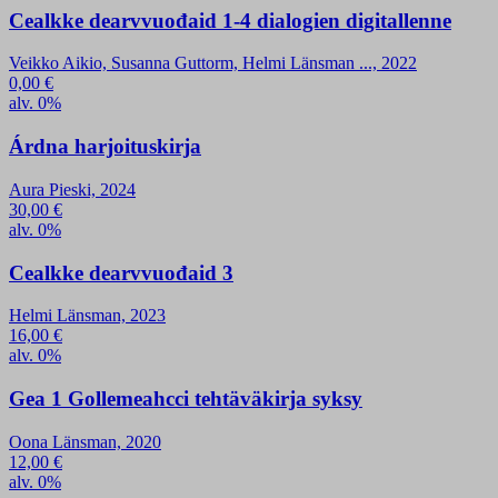
Cealkke dearvvuođaid 1-4 dialogien digitallenne
Veikko Aikio, Susanna Guttorm, Helmi Länsman ..., 2022
0,00
€
alv. 0%
Árdna harjoituskirja
Aura Pieski, 2024
30,00
€
alv. 0%
Cealkke dearvvuođaid 3
Helmi Länsman, 2023
16,00
€
alv. 0%
Gea 1 Gollemeahcci tehtäväkirja syksy
Oona Länsman, 2020
12,00
€
alv. 0%