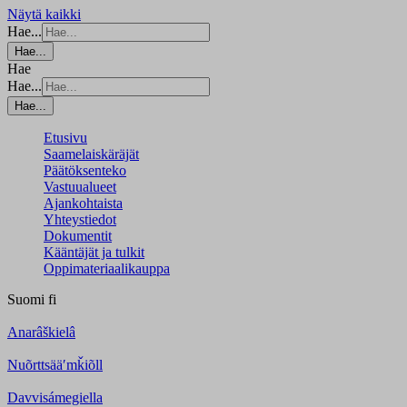
Näytä kaikki
Hae...
Hae...
Hae
Hae...
Hae...
Etusivu
Saamelaiskäräjät
Päätöksenteko
Vastuualueet
Ajankohtaista
Yhteystiedot
Dokumentit
Kääntäjät ja tulkit
Oppimateriaalikauppa
Suomi
fi
Anarâškielâ
Nuõrttsääʹmǩiõll
Davvisámegiella