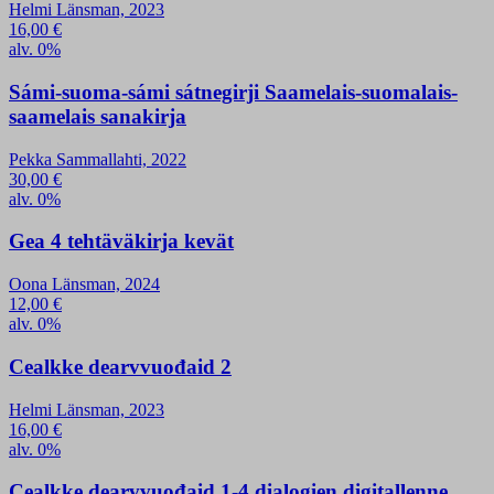
Helmi Länsman, 2023
16,00
€
alv. 0%
Sámi-suoma-sámi sátnegirji Saamelais-suomalais-
saamelais sanakirja
Pekka Sammallahti, 2022
30,00
€
alv. 0%
Gea 4 tehtäväkirja kevät
Oona Länsman, 2024
12,00
€
alv. 0%
Cealkke dearvvuođaid 2
Helmi Länsman, 2023
16,00
€
alv. 0%
Cealkke dearvvuođaid 1-4 dialogien digitallenne