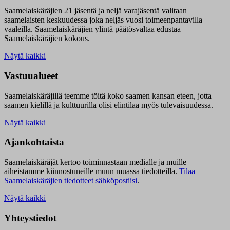
Saamelaiskäräjien 21 jäsentä ja neljä varajäsentä valitaan
saamelaisten keskuudessa joka neljäs vuosi toimeenpantavilla
vaaleilla. Saamelaiskäräjien ylintä päätösvaltaa edustaa
Saamelaiskäräjien kokous.
Näytä kaikki
Vastuualueet
Saamelaiskäräjillä t
eemme töitä koko saamen kansan eteen, jotta
saamen kielillä ja kulttuurilla olisi elintilaa myös tulevaisuudessa.
Näytä kaikki
Ajankohtaista
Saamelaiskäräjät kertoo toiminnastaan medialle ja muille
aiheistamme kiinnostuneille muun muassa tiedotteilla.
Tilaa
Saamelaiskäräjien tiedotteet sähköpostiisi
.
Näytä kaikki
Yhteystiedot