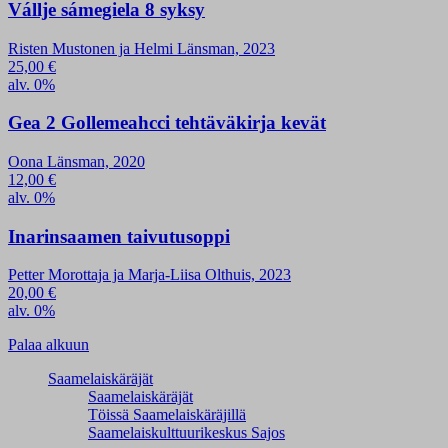
Vállje sámegiela 8 syksy
Risten Mustonen ja Helmi Länsman, 2023
25,00
€
alv. 0%
Gea 2 Gollemeahcci tehtäväkirja kevät
Oona Länsman, 2020
12,00
€
alv. 0%
Inarinsaamen taivutusoppi
Petter Morottaja ja Marja-Liisa Olthuis, 2023
20,00
€
alv. 0%
Palaa alkuun
Saamelaiskäräjät
Saamelaiskäräjät
Töissä Saamelaiskäräjillä
Saamelaiskulttuuri­keskus Sajos