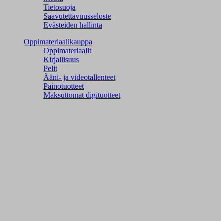
Tietosuoja
Saavutettavuusseloste
Evästeiden hallinta
Oppimateriaalikauppa
Oppimateriaalit
Kirjallisuus
Pelit
Ääni- ja videotallenteet
Painotuotteet
Maksuttomat digituotteet