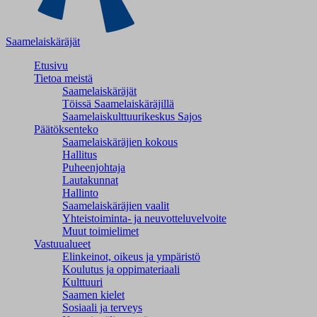
Saamelaiskäräjät
Etusivu
Tietoa meistä
Saamelaiskäräjät
Töissä Saamelaiskäräjillä
Saamelaiskulttuuri­keskus Sajos
Päätöksenteko
Saamelaiskäräjien kokous
Hallitus
Puheenjohtaja
Lautakunnat
Hallinto
Saamelaiskäräjien vaalit
Yhteistoiminta- ja neuvotteluvelvoite
Muut toimielimet
Vastuualueet
Elinkeinot, oikeus ja ympäristö
Koulutus ja oppimateriaali
Kulttuuri
Saamen kielet
Sosiaali ja terveys