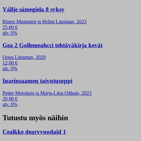
Vállje sámegiela 8 syksy
Risten Mustonen ja Helmi Länsman, 2023
25,00
€
alv. 0%
Gea 2 Gollemeahcci tehtäväkirja kevät
Oona Länsman, 2020
12,00
€
alv. 0%
Inarinsaamen taivutusoppi
Petter Morottaja ja Marja-Liisa Olthuis, 2023
20,00
€
alv. 0%
Tutustu myös näihin
Cealkke dearvvuođaid 1