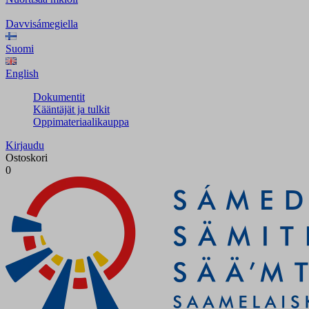
Davvisámegiella
Suomi
English
Dokumentit
Kääntäjät ja tulkit
Oppimateriaalikauppa
Kirjaudu
Ostoskori
0