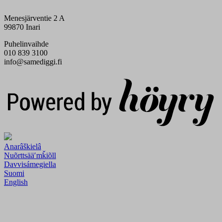
Menesjärventie 2 A
99870 Inari
Puhelinvaihde
010 839 3100
info@samediggi.fi
Digi- ja mainostoimisto Höyry Rovaniemi ja Oulu
Anarâškielâ
Nuõrttsääʹmǩiõll
Davvisámegiella
Suomi
English