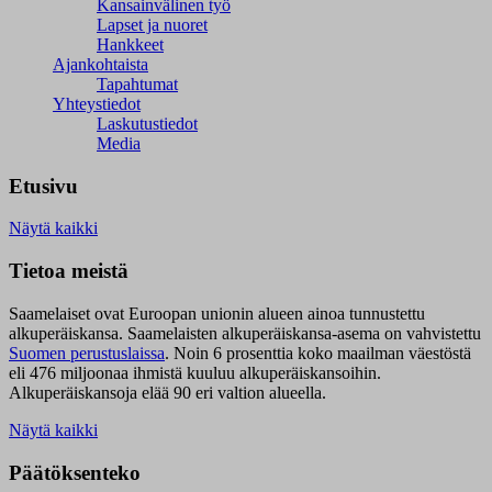
Kansainvälinen työ
Lapset ja nuoret
Hankkeet
Ajankohtaista
Tapahtumat
Yhteystiedot
Laskutustiedot
Media
Etusivu
Näytä kaikki
Tietoa meistä
Saamelaiset ovat Euroopan unionin alueen ainoa tunnustettu
alkuperäiskansa. Saamelaisten alkuperäiskansa-asema on vahvistettu
Suomen perustuslaissa
.
Noin 6 prosenttia koko maailman väestöstä
eli 476 miljoonaa ihmistä kuuluu alkuperäiskansoihin.
Alkuperäiskansoja elää 90 eri valtion alueella.
Näytä kaikki
Päätöksenteko