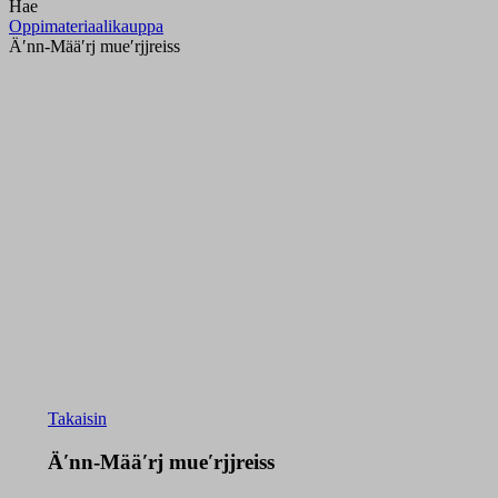
Hae
Oppimateriaalikauppa
Äʹnn-Määʹrj mueʹrjjreiss
Takaisin
Äʹnn-Määʹrj mueʹrjjreiss