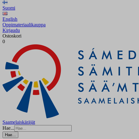
Suomi
English
Oppimateriaalikauppa
Kirjaudu
Ostoskori
0
Saamelaiskäräjät
Hae...
Hae...