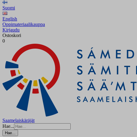
Suomi
English
Oppimateriaalikauppa
Kirjaudu
Ostoskori
0
Saamelaiskäräjät
Hae...
Hae...