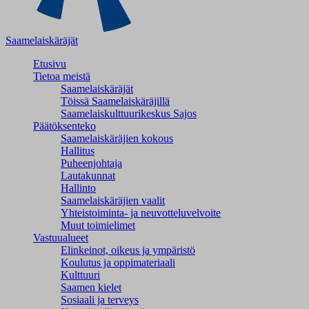
Saamelaiskäräjät
Etusivu
Tietoa meistä
Saamelaiskäräjät
Töissä Saamelaiskäräjillä
Saamelaiskulttuuri­keskus Sajos
Päätöksenteko
Saamelaiskäräjien kokous
Hallitus
Puheenjohtaja
Lautakunnat
Hallinto
Saamelaiskäräjien vaalit
Yhteistoiminta- ja neuvotteluvelvoite
Muut toimielimet
Vastuualueet
Elinkeinot, oikeus ja ympäristö
Koulutus ja oppimateriaali
Kulttuuri
Saamen kielet
Sosiaali ja terveys