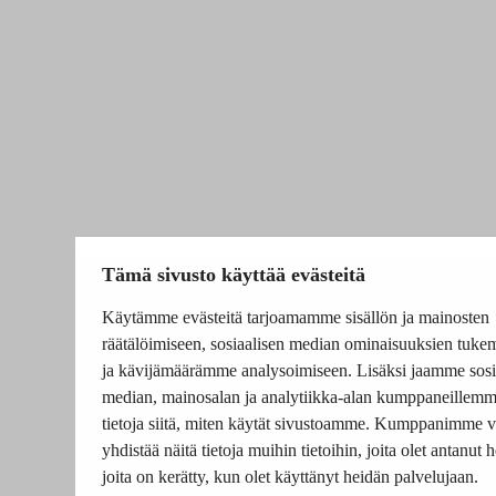
Tämä sivusto käyttää evästeitä
Käytämme evästeitä tarjoamamme sisällön ja mainosten
räätälöimiseen, sosiaalisen median ominaisuuksien tuke
ja kävijämäärämme analysoimiseen. Lisäksi jaamme sosi
median, mainosalan ja analytiikka-alan kumppaneillem
tietoja siitä, miten käytät sivustoamme. Kumppanimme v
yhdistää näitä tietoja muihin tietoihin, joita olet antanut he
joita on kerätty, kun olet käyttänyt heidän palvelujaan.