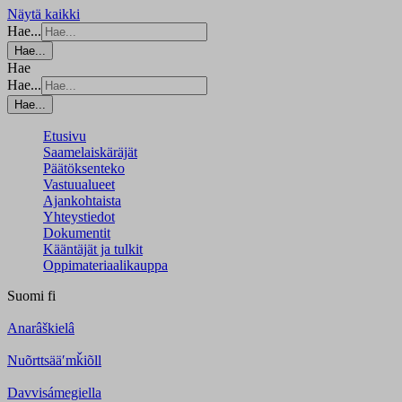
Näytä kaikki
Hae...
Hae...
Hae
Hae...
Hae...
Etusivu
Saamelaiskäräjät
Päätöksenteko
Vastuualueet
Ajankohtaista
Yhteystiedot
Dokumentit
Kääntäjät ja tulkit
Oppimateriaalikauppa
Suomi
fi
Anarâškielâ
Nuõrttsääʹmǩiõll
Davvisámegiella