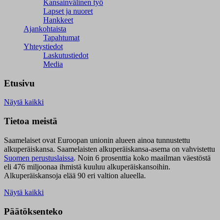
Kansainvälinen työ
Lapset ja nuoret
Hankkeet
Ajankohtaista
Tapahtumat
Yhteystiedot
Laskutustiedot
Media
Etusivu
Näytä kaikki
Tietoa meistä
Saamelaiset ovat Euroopan unionin alueen ainoa tunnustettu
alkuperäiskansa. Saamelaisten alkuperäiskansa-asema on vahvistettu
Suomen perustuslaissa
.
Noin 6 prosenttia koko maailman väestöstä
eli 476 miljoonaa ihmistä kuuluu alkuperäiskansoihin.
Alkuperäiskansoja elää 90 eri valtion alueella.
Näytä kaikki
Päätöksenteko