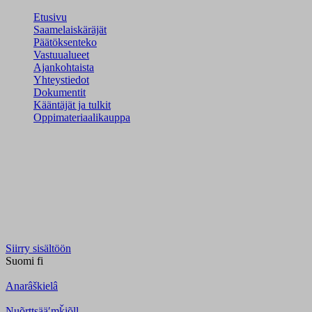
Etusivu
Saamelaiskäräjät
Päätöksenteko
Vastuualueet
Ajankohtaista
Yhteystiedot
Dokumentit
Kääntäjät ja tulkit
Oppimateriaalikauppa
Siirry sisältöön
Suomi
fi
Anarâškielâ
Nuõrttsääʹmǩiõll