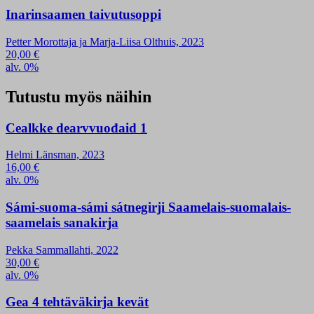
Inarinsaamen taivutusoppi
Petter Morottaja ja Marja-Liisa Olthuis, 2023
20,00
€
alv. 0%
Tutustu myös näihin
Cealkke dearvvuođaid 1
Helmi Länsman, 2023
16,00
€
alv. 0%
Sámi-suoma-sámi sátnegirji Saamelais-suomalais-
saamelais sanakirja
Pekka Sammallahti, 2022
30,00
€
alv. 0%
Gea 4 tehtäväkirja kevät