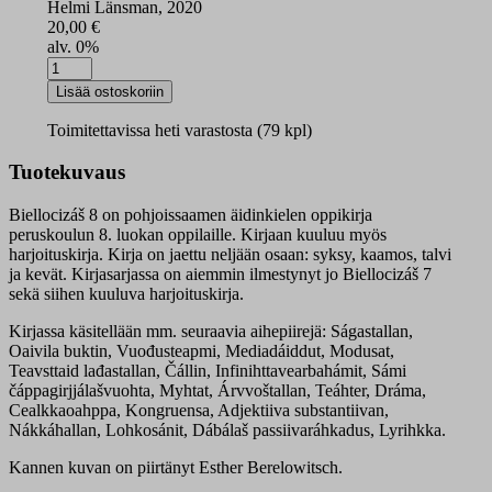
Helmi Länsman, 2020
20,00
€
alv. 0%
Bielločizáš
8
Lisää ostoskoriin
oppikirja
määrä
Toimitettavissa heti varastosta (79 kpl)
Tuotekuvaus
Biellocizáš 8 on pohjoissaamen äidinkielen oppikirja
peruskoulun 8. luokan oppilaille. Kirjaan kuuluu myös
harjoituskirja. Kirja on jaettu neljään osaan: syksy, kaamos, talvi
ja kevät. Kirjasarjassa on aiemmin ilmestynyt jo Biellocizáš 7
sekä siihen kuuluva harjoituskirja.
Kirjassa käsitellään mm. seuraavia aihepiirejä: Ságastallan,
Oaivila buktin, Vuođusteapmi, Mediadáiddut, Modusat,
Teavsttaid lađastallan, Čállin, Infinihttavearbahámit, Sámi
čáppagirjjálašvuohta, Myhtat, Árvvoštallan, Teáhter, Dráma,
Cealkkaoahppa, Kongruensa, Adjektiiva substantiivan,
Nákkáhallan, Lohkosánit, Dábálaš passiivaráhkadus, Lyrihkka.
Kannen kuvan on piirtänyt Esther Berelowitsch.