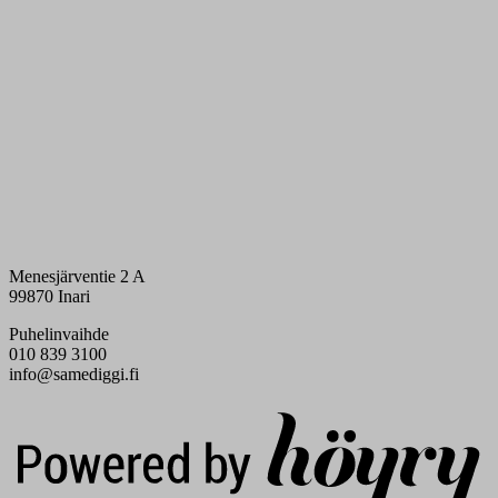
Menesjärventie 2 A
99870 Inari
Puhelinvaihde
010 839 3100
info@samediggi.fi
Digi- ja mainostoimisto Höyry Rovaniemi ja Oulu