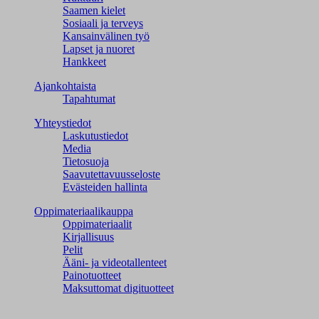
Saamen kielet
Sosiaali ja terveys
Kansainvälinen työ
Lapset ja nuoret
Hankkeet
Ajankohtaista
Tapahtumat
Yhteystiedot
Laskutustiedot
Media
Tietosuoja
Saavutettavuusseloste
Evästeiden hallinta
Oppimateriaalikauppa
Oppimateriaalit
Kirjallisuus
Pelit
Ääni- ja videotallenteet
Painotuotteet
Maksuttomat digituotteet