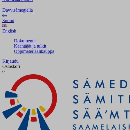
Davvisámegiella
Suomi
English
Dokumentit
Kääntäjät ja tulkit
Oppimateriaalikauppa
Kirjaudu
Ostoskori
0