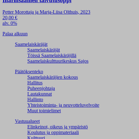
Inarinsaamen taivutusoppi
Petter Morottaja ja Marja-Liisa Olthuis, 2023
20,00
€
alv. 0%
Palaa alkuun
Saamelaiskäräjät
Saamelaiskäräjät
Töissä Saamelaiskäräjillä
Saamelaiskulttuuri­keskus Sajos
Päätöksenteko
Saamelaiskäräjien kokous
Hallitus
Puheenjohtaja
Lautakunnat
Hallinto
Yhteistoiminta- ja neuvotteluvelvoite
Muut toimielimet
Vastuualueet
Elinkeinot, oikeus ja ympäristö
Koulutus ja oppimateriaali
Kulttuuri