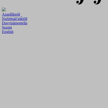
Anarâškielâ
Nuõrttsääʹmǩiõll
Davvisámegiella
Suomi
English