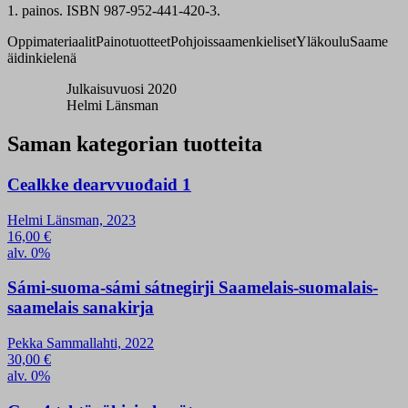
1. painos. ISBN 987-952-441-420-3.
Oppimateriaalit
Painotuotteet
Pohjoissaamenkieliset
Yläkoulu
Saame
äidinkielenä
Julkaisuvuosi 2020
Helmi Länsman
Saman kategorian tuotteita
Cealkke dearvvuođaid 1
Helmi Länsman, 2023
16,00
€
alv. 0%
Sámi-suoma-sámi sátnegirji Saamelais-suomalais-
saamelais sanakirja
Pekka Sammallahti, 2022
30,00
€
alv. 0%