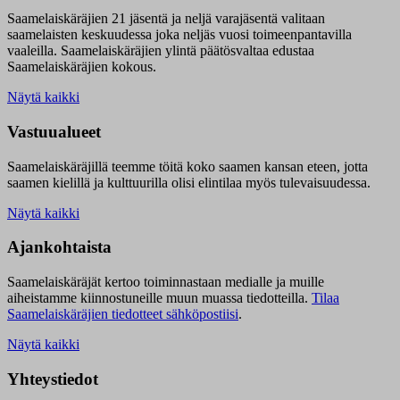
Saamelaiskäräjien 21 jäsentä ja neljä varajäsentä valitaan
saamelaisten keskuudessa joka neljäs vuosi toimeenpantavilla
vaaleilla. Saamelaiskäräjien ylintä päätösvaltaa edustaa
Saamelaiskäräjien kokous.
Näytä kaikki
Vastuualueet
Saamelaiskäräjillä t
eemme töitä koko saamen kansan eteen, jotta
saamen kielillä ja kulttuurilla olisi elintilaa myös tulevaisuudessa.
Näytä kaikki
Ajankohtaista
Saamelaiskäräjät kertoo toiminnastaan medialle ja muille
aiheistamme kiinnostuneille muun muassa tiedotteilla.
Tilaa
Saamelaiskäräjien tiedotteet sähköpostiisi
.
Näytä kaikki
Yhteystiedot