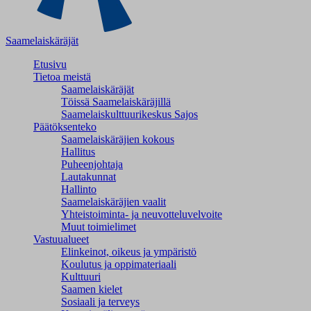
Saamelaiskäräjät
Etusivu
Tietoa meistä
Saamelaiskäräjät
Töissä Saamelaiskäräjillä
Saamelaiskulttuuri­keskus Sajos
Päätöksenteko
Saamelaiskäräjien kokous
Hallitus
Puheenjohtaja
Lautakunnat
Hallinto
Saamelaiskäräjien vaalit
Yhteistoiminta- ja neuvotteluvelvoite
Muut toimielimet
Vastuualueet
Elinkeinot, oikeus ja ympäristö
Koulutus ja oppimateriaali
Kulttuuri
Saamen kielet
Sosiaali ja terveys