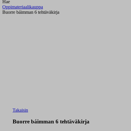
Hae
Oppimateriaalikauppa
Buorre báimman 6 tehtäväkirja
Takaisin
Buorre báimman 6 tehtäväkirja