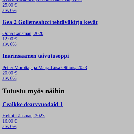
25,00
€
alv. 0%
Gea 2 Gollemeahcci tehtäväkirja kevät
Oona Länsman, 2020
12,00
€
alv. 0%
Inarinsaamen taivutusoppi
Petter Morottaja ja Marja-Liisa Olthuis, 2023
20,00
€
alv. 0%
Tutustu myös näihin
Cealkke dearvvuođaid 1
Helmi Länsman, 2023
16,00
€
alv. 0%