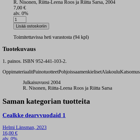
R. Nisonen, Riitta-Leena Roos ja Riitta Sarsa, 2004
7,00
€
alv. 0%
Buorre
báimman
Lisää ostoskoriin
6
tehtäväkirja
Toimitettavissa heti varastosta (94 kpl)
määrä
Tuotekuvaus
1. painos. ISBN 952-441-103-2.
Oppimateriaalit
Painotuotteet
Pohjoissaamenkieliset
Alakoulu
Katsomus
Julkaisuvuosi 2004
R. Nisonen, Riitta-Leena Roos ja Riitta Sarsa
Saman kategorian tuotteita
Cealkke dearvvuođaid 1
Helmi Länsman, 2023
16,00
€
alv. 0%