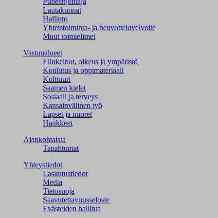
Puheenjohtaja
Lautakunnat
Hallinto
Yhteistoiminta- ja neuvotteluvelvoite
Muut toimielimet
Vastuualueet
Elinkeinot, oikeus ja ympäristö
Koulutus ja oppimateriaali
Kulttuuri
Saamen kielet
Sosiaali ja terveys
Kansainvälinen työ
Lapset ja nuoret
Hankkeet
Ajankohtaista
Tapahtumat
Yhteystiedot
Laskutustiedot
Media
Tietosuoja
Saavutettavuusseloste
Evästeiden hallinta