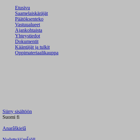
Etusivu
Saamelaiskäräjät
Päätöksenteko
Vastuualueet
Ajankohtaista
Yhteystiedot
Dokumentit
Kääntäjät ja tulkit
Oppimateriaalikauppa
Siirry sisältöön
Suomi
fi
Anarâškielâ
Nuõrttsääʹmǩiõll