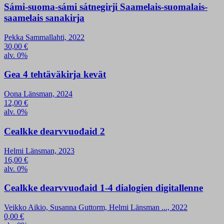
Sámi-suoma-sámi sátnegirji Saamelais-suomalais-
saamelais sanakirja
Pekka Sammallahti, 2022
30,00
€
alv. 0%
Gea 4 tehtäväkirja kevät
Oona Länsman, 2024
12,00
€
alv. 0%
Cealkke dearvvuođaid 2
Helmi Länsman, 2023
16,00
€
alv. 0%
Cealkke dearvvuođaid 1-4 dialogien digitallenne
Veikko Aikio, Susanna Guttorm, Helmi Länsman ..., 2022
0,00
€