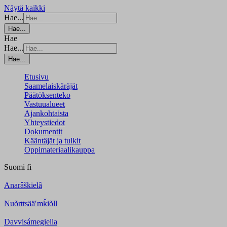
Näytä kaikki
Hae...
Hae...
Hae
Hae...
Hae...
Etusivu
Saamelaiskäräjät
Päätöksenteko
Vastuualueet
Ajankohtaista
Yhteystiedot
Dokumentit
Kääntäjät ja tulkit
Oppimateriaalikauppa
Suomi
fi
Anarâškielâ
Nuõrttsääʹmǩiõll
Davvisámegiella