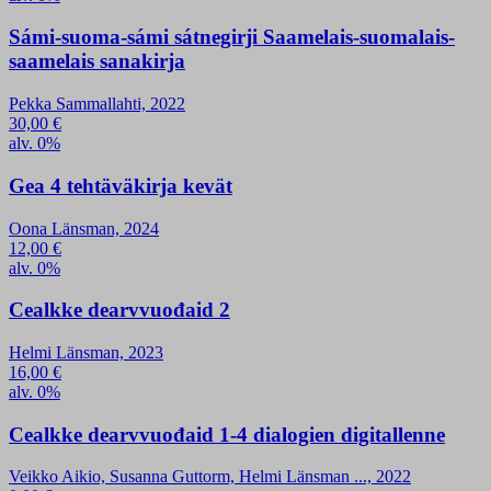
Sámi-suoma-sámi sátnegirji Saamelais-suomalais-
saamelais sanakirja
Pekka Sammallahti, 2022
30,00
€
alv. 0%
Gea 4 tehtäväkirja kevät
Oona Länsman, 2024
12,00
€
alv. 0%
Cealkke dearvvuođaid 2
Helmi Länsman, 2023
16,00
€
alv. 0%
Cealkke dearvvuođaid 1-4 dialogien digitallenne
Veikko Aikio, Susanna Guttorm, Helmi Länsman ..., 2022