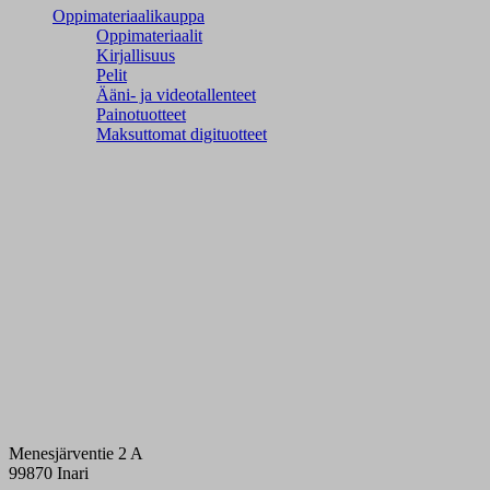
Oppimateriaalikauppa
Oppimateriaalit
Kirjallisuus
Pelit
Ääni- ja videotallenteet
Painotuotteet
Maksuttomat digituotteet
Menesjärventie 2 A
99870 Inari