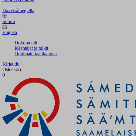
Davvisámegiella
Suomi
English
Dokumentit
Kääntäjät ja tulkit
Oppimateriaalikauppa
Kirjaudu
Ostoskori
0