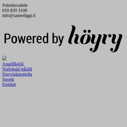
Puhelinvaihde
010 839 3100
info@samediggi.fi
Digi- ja mainostoimisto Höyry Rovaniemi ja Oulu
Anarâškielâ
Nuõrttsääʹmǩiõll
Davvisámegiella
Suomi
English