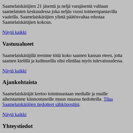
Saamelaiskäräjien 21 jäsentä ja neljä varajäsentä valitaan
saamelaisten keskuudessa joka neljäs vuosi toimeenpantavilla
vaaleilla. Saamelaiskäräjien ylintä päätösvaltaa edustaa
Saamelaiskäräjien kokous.
Näytä kaikki
Vastuualueet
Saamelaiskäräjillä t
eemme töitä koko saamen kansan eteen, jotta
saamen kielillä ja kulttuurilla olisi elintilaa myös tulevaisuudessa.
Näytä kaikki
Ajankohtaista
Saamelaiskäräjät kertoo toiminnastaan medialle ja muille
aiheistamme kiinnostuneille muun muassa tiedotteilla.
Tilaa
Saamelaiskäräjien tiedotteet sähköpostiisi
.
Näytä kaikki
Yhteystiedot