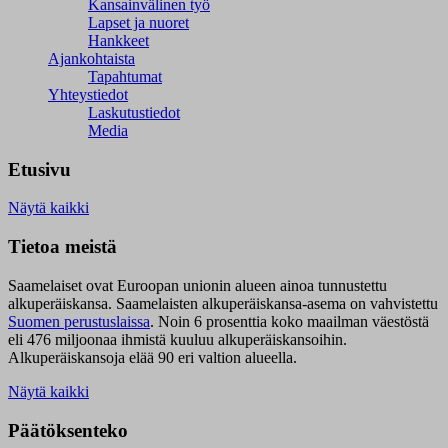
Kansainvälinen työ
Lapset ja nuoret
Hankkeet
Ajankohtaista
Tapahtumat
Yhteystiedot
Laskutustiedot
Media
Etusivu
Näytä kaikki
Tietoa meistä
Saamelaiset ovat Euroopan unionin alueen ainoa tunnustettu
alkuperäiskansa. Saamelaisten alkuperäiskansa-asema on vahvistettu
Suomen perustuslaissa
.
Noin 6 prosenttia koko maailman väestöstä
eli 476 miljoonaa ihmistä kuuluu alkuperäiskansoihin.
Alkuperäiskansoja elää 90 eri valtion alueella.
Näytä kaikki
Päätöksenteko