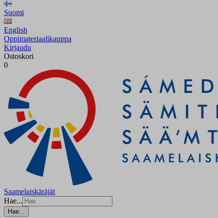
Suomi
English
Oppimateriaalikauppa
Kirjaudu
Ostoskori
0
Saamelaiskäräjät
Hae...
Hae...