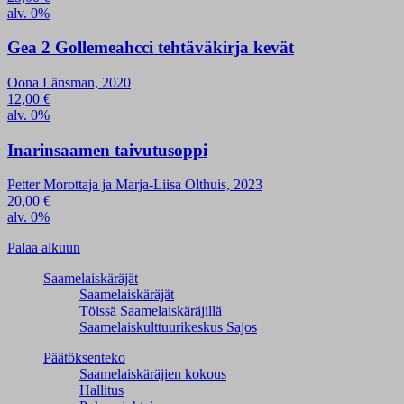
alv. 0%
Gea 2 Gollemeahcci tehtäväkirja kevät
Oona Länsman, 2020
12,00
€
alv. 0%
Inarinsaamen taivutusoppi
Petter Morottaja ja Marja-Liisa Olthuis, 2023
20,00
€
alv. 0%
Palaa alkuun
Saamelaiskäräjät
Saamelaiskäräjät
Töissä Saamelaiskäräjillä
Saamelaiskulttuuri­keskus Sajos
Päätöksenteko
Saamelaiskäräjien kokous
Hallitus