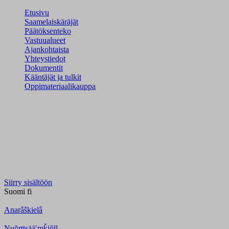
Etusivu
Saamelaiskäräjät
Päätöksenteko
Vastuualueet
Ajankohtaista
Yhteystiedot
Dokumentit
Kääntäjät ja tulkit
Oppimateriaalikauppa
Siirry sisältöön
Suomi
fi
Anarâškielâ
Nuõrttsääʹmǩiõll