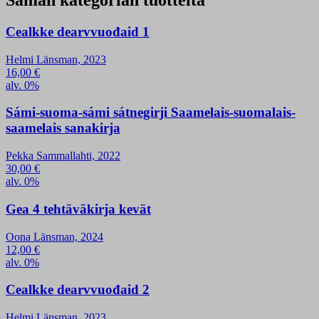
Saman kategorian tuotteita
Cealkke dearvvuođaid 1
Helmi Länsman, 2023
16,00
€
alv. 0%
Sámi-suoma-sámi sátnegirji Saamelais-suomalais-
saamelais sanakirja
Pekka Sammallahti, 2022
30,00
€
alv. 0%
Gea 4 tehtäväkirja kevät
Oona Länsman, 2024
12,00
€
alv. 0%
Cealkke dearvvuođaid 2
Helmi Länsman, 2023