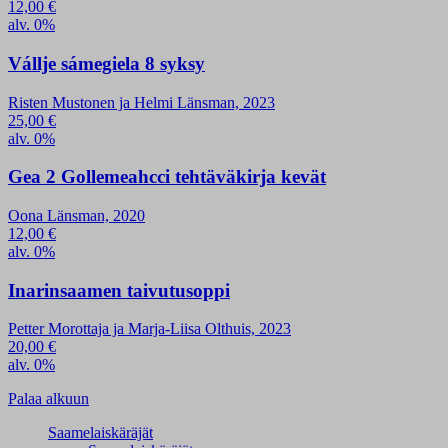
12,00
€
alv. 0%
Vállje sámegiela 8 syksy
Risten Mustonen ja Helmi Länsman, 2023
25,00
€
alv. 0%
Gea 2 Gollemeahcci tehtäväkirja kevät
Oona Länsman, 2020
12,00
€
alv. 0%
Inarinsaamen taivutusoppi
Petter Morottaja ja Marja-Liisa Olthuis, 2023
20,00
€
alv. 0%
Palaa alkuun
Saamelaiskäräjät