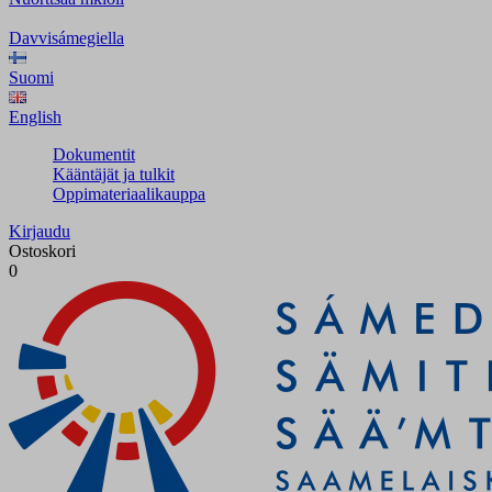
Davvisámegiella
Suomi
English
Dokumentit
Kääntäjät ja tulkit
Oppimateriaalikauppa
Kirjaudu
Ostoskori
0