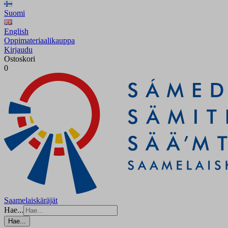
Suomi
English
Oppimateriaalikauppa
Kirjaudu
Ostoskori
0
Saamelaiskäräjät
Hae...
Hae...