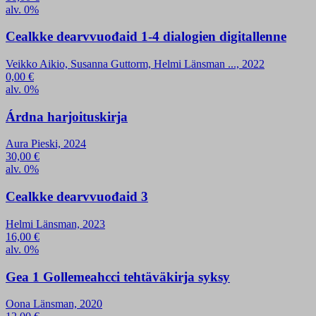
alv. 0%
Cealkke dearvvuođaid 1-4 dialogien digitallenne
Veikko Aikio, Susanna Guttorm, Helmi Länsman ..., 2022
0,00
€
alv. 0%
Árdna harjoituskirja
Aura Pieski, 2024
30,00
€
alv. 0%
Cealkke dearvvuođaid 3
Helmi Länsman, 2023
16,00
€
alv. 0%
Gea 1 Gollemeahcci tehtäväkirja syksy
Oona Länsman, 2020