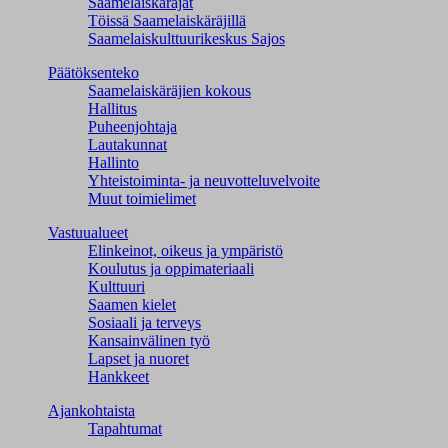
Saamelaiskäräjät
Töissä Saamelaiskäräjillä
Saamelaiskulttuuri­keskus Sajos
Päätöksenteko
Saamelaiskäräjien kokous
Hallitus
Puheenjohtaja
Lautakunnat
Hallinto
Yhteistoiminta- ja neuvotteluvelvoite
Muut toimielimet
Vastuualueet
Elinkeinot, oikeus ja ympäristö
Koulutus ja oppimateriaali
Kulttuuri
Saamen kielet
Sosiaali ja terveys
Kansainvälinen työ
Lapset ja nuoret
Hankkeet
Ajankohtaista
Tapahtumat