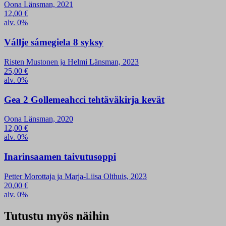
Oona Länsman, 2021
12,00
€
alv. 0%
Vállje sámegiela 8 syksy
Risten Mustonen ja Helmi Länsman, 2023
25,00
€
alv. 0%
Gea 2 Gollemeahcci tehtäväkirja kevät
Oona Länsman, 2020
12,00
€
alv. 0%
Inarinsaamen taivutusoppi
Petter Morottaja ja Marja-Liisa Olthuis, 2023
20,00
€
alv. 0%
Tutustu myös näihin