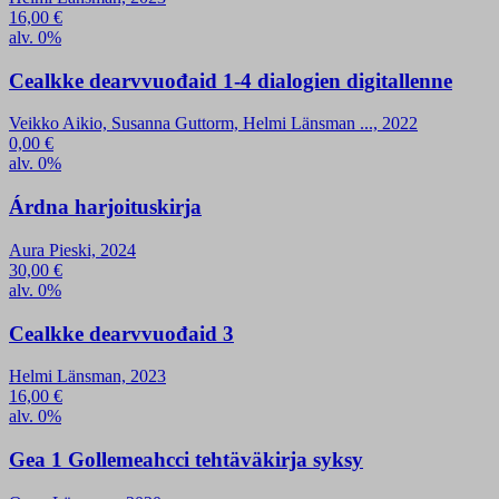
16,00
€
alv. 0%
Cealkke dearvvuođaid 1-4 dialogien digitallenne
Veikko Aikio, Susanna Guttorm, Helmi Länsman ..., 2022
0,00
€
alv. 0%
Árdna harjoituskirja
Aura Pieski, 2024
30,00
€
alv. 0%
Cealkke dearvvuođaid 3
Helmi Länsman, 2023
16,00
€
alv. 0%
Gea 1 Gollemeahcci tehtäväkirja syksy