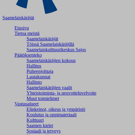
Saamelaiskäräjät
Etusivu
Tietoa meistä
Saamelaiskäräjät
Töissä Saamelaiskäräjillä
Saamelaiskulttuuri­keskus Sajos
Päätöksenteko
Saamelaiskäräjien kokous
Hallitus
Puheenjohtaja
Lautakunnat
Hallinto
Saamelaiskäräjien vaalit
Yhteistoiminta- ja neuvotteluvelvoite
Muut toimielimet
Vastuualueet
Elinkeinot, oikeus ja ympäristö
Koulutus ja oppimateriaali
Kulttuuri
Saamen kielet
Sosiaali ja terveys