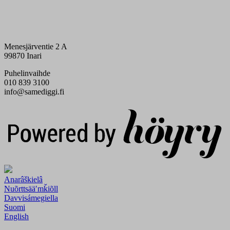
Menesjärventie 2 A
99870 Inari
Puhelinvaihde
010 839 3100
info@samediggi.fi
Digi- ja mainostoimisto Höyry Rovaniemi ja Oulu
Anarâškielâ
Nuõrttsääʹmǩiõll
Davvisámegiella
Suomi
English