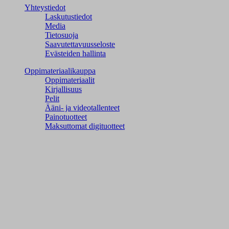
Yhteystiedot
Laskutustiedot
Media
Tietosuoja
Saavutettavuusseloste
Evästeiden hallinta
Oppimateriaalikauppa
Oppimateriaalit
Kirjallisuus
Pelit
Ääni- ja videotallenteet
Painotuotteet
Maksuttomat digituotteet