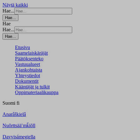
Näytä kaikki
Hae...
Hae...
Hae
Hae...
Hae...
Etusivu
Saamelaiskäräjät
Päätöksenteko
Vastuualueet
Ajankohtaista
Yhteystiedot
Dokumentit
Kääntäjät ja tulkit
Oppimateriaalikauppa
Suomi
fi
Anarâškielâ
Nuõrttsääʹmǩiõll
Davvisámegiella