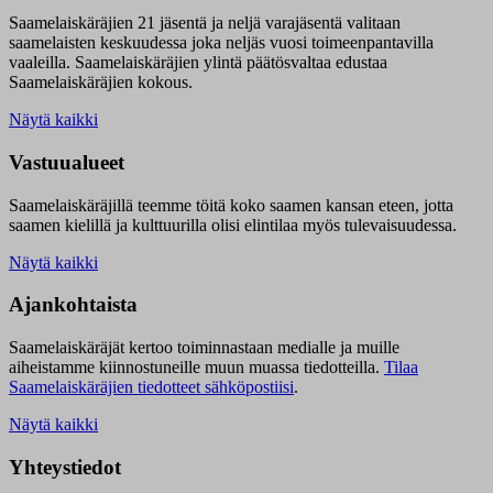
Saamelaiskäräjien 21 jäsentä ja neljä varajäsentä valitaan
saamelaisten keskuudessa joka neljäs vuosi toimeenpantavilla
vaaleilla. Saamelaiskäräjien ylintä päätösvaltaa edustaa
Saamelaiskäräjien kokous.
Näytä kaikki
Vastuualueet
Saamelaiskäräjillä t
eemme töitä koko saamen kansan eteen, jotta
saamen kielillä ja kulttuurilla olisi elintilaa myös tulevaisuudessa.
Näytä kaikki
Ajankohtaista
Saamelaiskäräjät kertoo toiminnastaan medialle ja muille
aiheistamme kiinnostuneille muun muassa tiedotteilla.
Tilaa
Saamelaiskäräjien tiedotteet sähköpostiisi
.
Näytä kaikki
Yhteystiedot