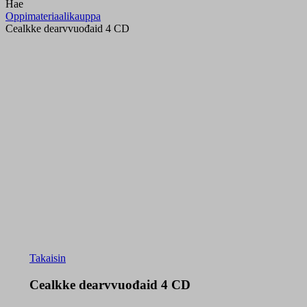
Hae
Oppimateriaalikauppa
Cealkke dearvvuođaid 4 CD
Takaisin
Cealkke dearvvuođaid 4 CD