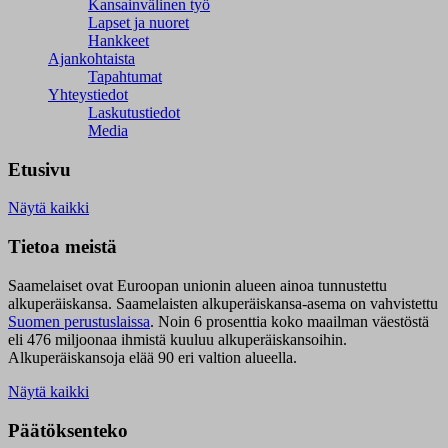
Kansainvälinen työ
Lapset ja nuoret
Hankkeet
Ajankohtaista
Tapahtumat
Yhteystiedot
Laskutustiedot
Media
Etusivu
Näytä kaikki
Tietoa meistä
Saamelaiset ovat Euroopan unionin alueen ainoa tunnustettu
alkuperäiskansa. Saamelaisten alkuperäiskansa-asema on vahvistettu
Suomen perustuslaissa
.
Noin 6 prosenttia koko maailman väestöstä
eli 476 miljoonaa ihmistä kuuluu alkuperäiskansoihin.
Alkuperäiskansoja elää 90 eri valtion alueella.
Näytä kaikki
Päätöksenteko