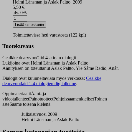
Helmi Länsman ja Aslak Paltto, 2009
5,50
€
alv. 0%
Cealkke
dearvvuođaid
Lisää ostoskoriin
4
CD
Toimitettavissa heti varastosta (122 kpl)
määrä
Tuotekuvaus
Cealkke dearvvuođaid 4 -kirjan dialogit
Lukijoina ovat Helmi Länsman ja Aslak Paltto.
Äänityksen on toteuttanut Aslak Paltto, Yle Sáme Radio, Anár.
Dialogit ovat kuunneltavissa myös verkossa:
Cealkke
dearvvuođaid 1-4 dialogien digitallenne
.
Oppimateriaalit
Ääni- ja
videotallenteet
Painotuotteet
Pohjoissaamenkieliset
Toinen
aste
Saame toisena kielenä
Julkaisuvuosi 2009
Helmi Länsman ja Aslak Paltto