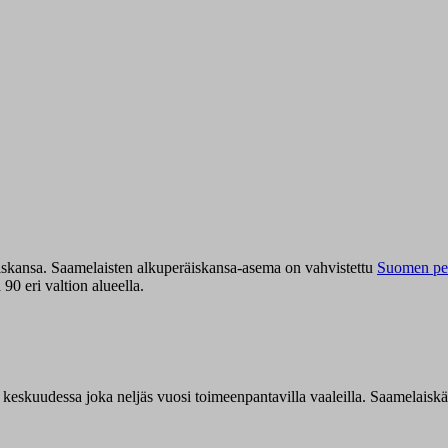
iskansa. Saamelaisten alkuperäiskansa-asema on vahvistettu
Suomen per
0 eri valtion alueella.
n keskuudessa joka neljäs vuosi toimeenpantavilla vaaleilla. Saamelaisk