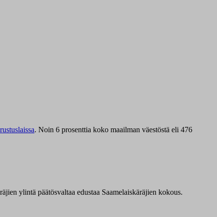
ustuslaissa
.
Noin 6 prosenttia koko maailman väestöstä eli 476
äräjien ylintä päätösvaltaa edustaa Saamelaiskäräjien kokous.