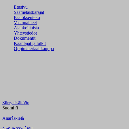
Etusivu
Saamelaiskäräjät
Päätöksenteko
Vastuualueet
Ajankohtaista
Yhteystiedot
Dokumentit
Kääntäjät ja tulkit
Oppimateriaalikauppa
Siirry sisältöön
Suomi
fi
Anarâškielâ
Nuõrttsääʹmǩiõll