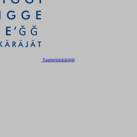
Saamelaiskäräjät