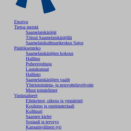
Etusivu
Tietoa meistä
Saamelaiskäräjät
Töissä Saamelaiskäräjillä
Saamelaiskulttuuri­keskus Sajos
Päätöksenteko
Saamelaiskäräjien kokous
Hallitus
Puheenjohtaja
Lautakunnat
Hallinto
Saamelaiskäräjien vaalit
Yhteistoiminta- ja neuvotteluvelvoite
Muut toimielimet
Vastuualueet
Elinkeinot, oikeus ja ympäristö
Koulutus ja oppimateriaali
Kulttuuri
Saamen kielet
Sosiaali ja terveys
Kansainvälinen työ