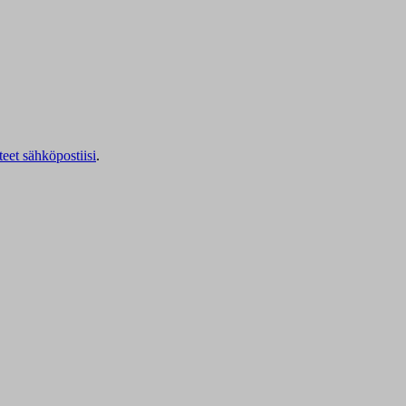
teet sähköpostiisi
.