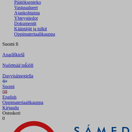
Päätöksenteko
Vastuualueet
Ajankohtaista
Yhteystiedot
Dokumentit
Kääntäjät ja tulkit
Oppimateriaalikauppa
Suomi
fi
Anarâškielâ
Nuõrttsääʹmǩiõll
Davvisámegiella
Suomi
English
Oppimateriaalikauppa
Kirjaudu
Ostoskori
0