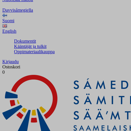
Davvisámegiella
Suomi
English
Dokumentit
Kääntäjät ja tulkit
Oppimateriaalikauppa
Kirjaudu
Ostoskori
0