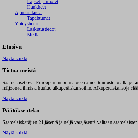
Lapset ja nuoret
Hankkeet
Ajankohtaista
Tapahtumat
Yhteystiedot
Laskutustiedot
Media
Etusivu
Näytä kaikki
Tietoa meistä
Saamelaiset ovat Euroopan unionin alueen ainoa tunnustettu alkuperä
miljoonaa ihmistä kuuluu alkuperäiskansoihin. Alkuperäiskansoja elää 9
Näytä kaikki
Päätöksenteko
Saamelaiskäräjien 21 jäsentä ja neljä varajäsentä valitaan saamelaiste
Näytä kaikki