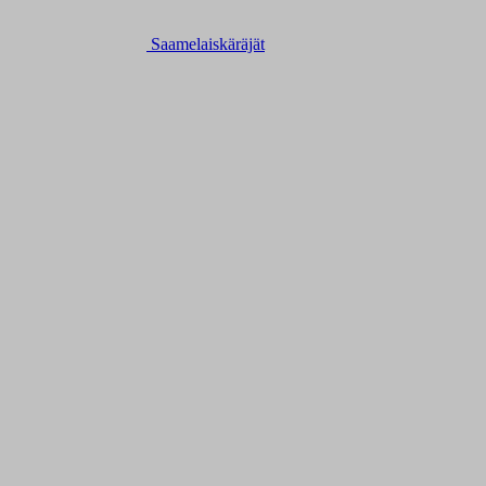
Saamelaiskäräjät