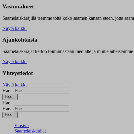
Vastuualueet
Saamelaiskäräjillä t
eemme töitä koko saamen kansan eteen, jotta saamen 
Näytä kaikki
Ajankohtaista
Saamelaiskäräjät kertoo toiminnastaan medialle ja muille aiheistamme 
Näytä kaikki
Yhteystiedot
Näytä kaikki
Hae...
Hae...
Hae
Hae...
Hae...
Etusivu
Saamelaiskäräjät