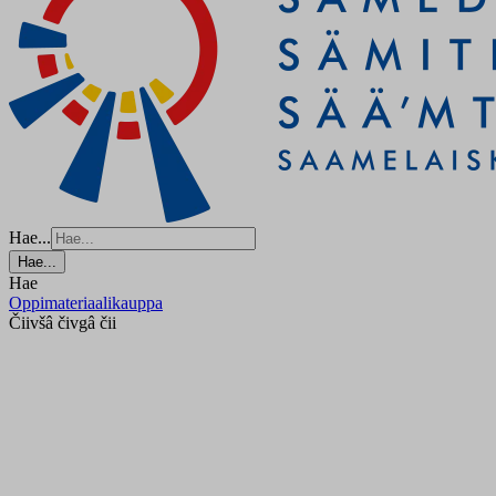
Hae...
Hae...
Hae
Oppimateriaalikauppa
Čiivšâ čivgâ čii