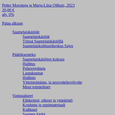
Petter Morottaja ja Marja-Liisa Olthuis, 2023
20,00
€
alv. 0%
Palaa alkuun
Saamelaiskäräjät
Saamelaiskäräjät
Töissä Saamelaiskäräjillä
Saamelaiskulttuuri­keskus Sajos
Päätöksenteko
Saamelaiskäräjien kokous
Hallitus
Puheenjohtaja
Lautakunnat
Hallinto
Yhteistoiminta- ja neuvotteluvelvoite
Muut toimielimet
Vastuualueet
Elinkeinot, oikeus ja ympäristö
Koulutus ja oppimateriaali
Kulttuuri
Saamen kielet