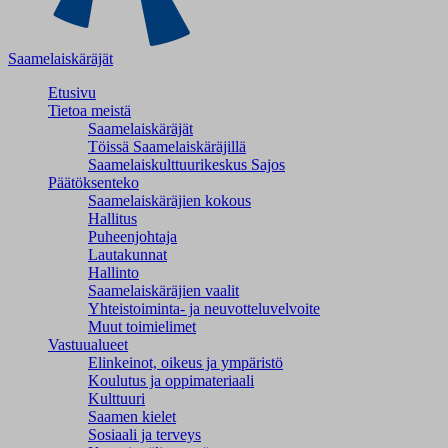
Saamelaiskäräjät
Etusivu
Tietoa meistä
Saamelaiskäräjät
Töissä Saamelaiskäräjillä
Saamelaiskulttuuri­keskus Sajos
Päätöksenteko
Saamelaiskäräjien kokous
Hallitus
Puheenjohtaja
Lautakunnat
Hallinto
Saamelaiskäräjien vaalit
Yhteistoiminta- ja neuvotteluvelvoite
Muut toimielimet
Vastuualueet
Elinkeinot, oikeus ja ympäristö
Koulutus ja oppimateriaali
Kulttuuri
Saamen kielet
Sosiaali ja terveys