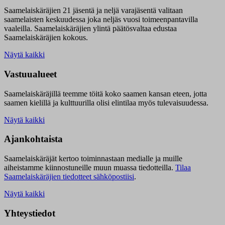
Saamelaiskäräjien 21 jäsentä ja neljä varajäsentä valitaan
saamelaisten keskuudessa joka neljäs vuosi toimeenpantavilla
vaaleilla. Saamelaiskäräjien ylintä päätösvaltaa edustaa
Saamelaiskäräjien kokous.
Näytä kaikki
Vastuualueet
Saamelaiskäräjillä t
eemme töitä koko saamen kansan eteen, jotta
saamen kielillä ja kulttuurilla olisi elintilaa myös tulevaisuudessa.
Näytä kaikki
Ajankohtaista
Saamelaiskäräjät kertoo toiminnastaan medialle ja muille
aiheistamme kiinnostuneille muun muassa tiedotteilla.
Tilaa
Saamelaiskäräjien tiedotteet sähköpostiisi
.
Näytä kaikki
Yhteystiedot