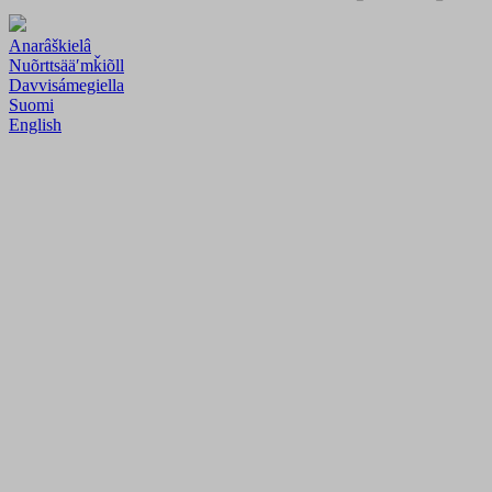
Anarâškielâ
Nuõrttsääʹmǩiõll
Davvisámegiella
Suomi
English