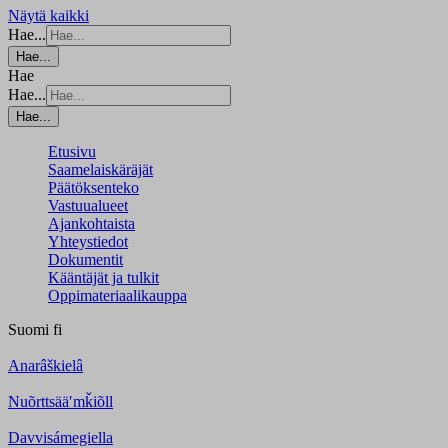
Näytä kaikki
Hae...
Hae...
Hae
Hae...
Hae...
Etusivu
Saamelaiskäräjät
Päätöksenteko
Vastuualueet
Ajankohtaista
Yhteystiedot
Dokumentit
Kääntäjät ja tulkit
Oppimateriaalikauppa
Suomi
fi
Anarâškielâ
Nuõrttsääʹmǩiõll
Davvisámegiella