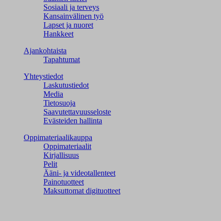
Sosiaali ja terveys
Kansainvälinen työ
Lapset ja nuoret
Hankkeet
Ajankohtaista
Tapahtumat
Yhteystiedot
Laskutustiedot
Media
Tietosuoja
Saavutettavuusseloste
Evästeiden hallinta
Oppimateriaalikauppa
Oppimateriaalit
Kirjallisuus
Pelit
Ääni- ja videotallenteet
Painotuotteet
Maksuttomat digituotteet