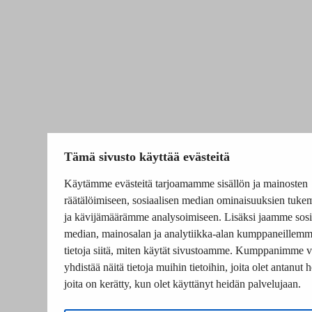
Tämä sivusto käyttää evästeitä
Käytämme evästeitä tarjoamamme sisällön ja mainosten
räätälöimiseen, sosiaalisen median ominaisuuksien tuke
ja kävijämäärämme analysoimiseen. Lisäksi jaamme sosi
median, mainosalan ja analytiikka-alan kumppaneillem
tietoja siitä, miten käytät sivustoamme. Kumppanimme v
yhdistää näitä tietoja muihin tietoihin, joita olet antanut he
joita on kerätty, kun olet käyttänyt heidän palvelujaan.