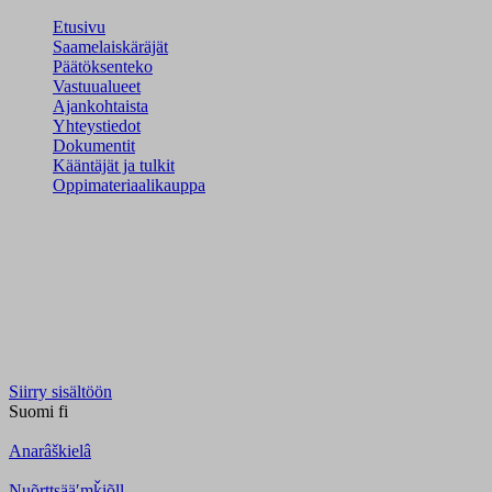
Etusivu
Saamelaiskäräjät
Päätöksenteko
Vastuualueet
Ajankohtaista
Yhteystiedot
Dokumentit
Kääntäjät ja tulkit
Oppimateriaalikauppa
Siirry sisältöön
Suomi
fi
Anarâškielâ
Nuõrttsääʹmǩiõll