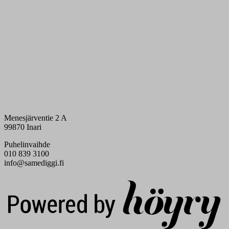
Menesjärventie 2 A
99870 Inari
Puhelinvaihde
010 839 3100
info@samediggi.fi
Digi- ja mainostoimisto Höyry Rovaniemi ja Oulu