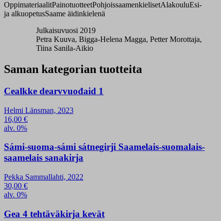
Oppimateriaalit
Painotuotteet
Pohjoissaamenkieliset
Alakoulu
Esi-
ja alkuopetus
Saame äidinkielenä
Julkaisuvuosi 2019
Petra Kuuva, Bigga-Helena Magga, Petter Morottaja,
Tiina Sanila-Aikio
Saman kategorian tuotteita
Cealkke dearvvuođaid 1
Helmi Länsman, 2023
16,00
€
alv. 0%
Sámi-suoma-sámi sátnegirji Saamelais-suomalais-
saamelais sanakirja
Pekka Sammallahti, 2022
30,00
€
alv. 0%
Gea 4 tehtäväkirja kevät