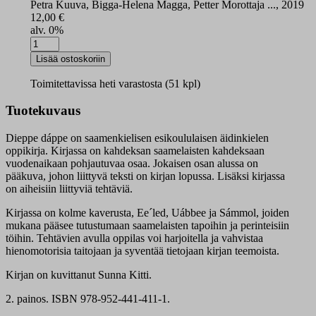
Petra Kuuva, Bigga-Helena Magga, Petter Morottaja ..., 2019
12,00
€
alv. 0%
Dieppe
dáppe
Lisää ostoskoriin
määrä
Toimitettavissa heti varastosta (51 kpl)
Tuotekuvaus
Dieppe dáppe on saamenkielisen esikoululaisen äidinkielen
oppikirja. Kirjassa on kahdeksan saamelaisten kahdeksaan
vuodenaikaan pohjautuvaa osaa. Jokaisen osan alussa on
pääkuva, johon liittyvä teksti on kirjan lopussa. Lisäksi kirjassa
on aiheisiin liittyviä tehtäviä.
Kirjassa on kolme kaverusta, Ee´led, Uábbee ja Sámmol, joiden
mukana pääsee tutustumaan saamelaisten tapoihin ja perinteisiin
töihin. Tehtävien avulla oppilas voi harjoitella ja vahvistaa
hienomotorisia taitojaan ja syventää tietojaan kirjan teemoista.
Kirjan on kuvittanut Sunna Kitti.
2. painos. ISBN 978-952-441-411-1.