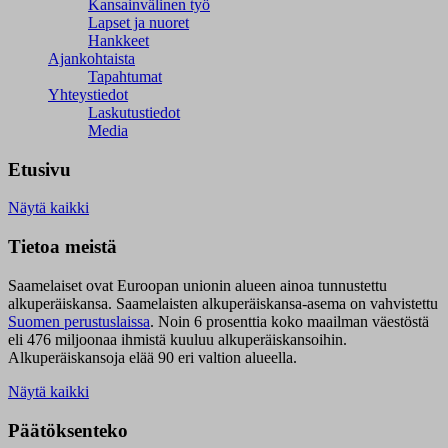
Kansainvälinen työ
Lapset ja nuoret
Hankkeet
Ajankohtaista
Tapahtumat
Yhteystiedot
Laskutustiedot
Media
Etusivu
Näytä kaikki
Tietoa meistä
Saamelaiset ovat Euroopan unionin alueen ainoa tunnustettu
alkuperäiskansa. Saamelaisten alkuperäiskansa-asema on vahvistettu
Suomen perustuslaissa
.
Noin 6 prosenttia koko maailman väestöstä
eli 476 miljoonaa ihmistä kuuluu alkuperäiskansoihin.
Alkuperäiskansoja elää 90 eri valtion alueella.
Näytä kaikki
Päätöksenteko