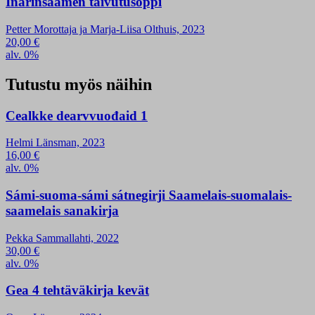
Inarinsaamen taivutusoppi
Petter Morottaja ja Marja-Liisa Olthuis, 2023
20,00
€
alv. 0%
Tutustu myös näihin
Cealkke dearvvuođaid 1
Helmi Länsman, 2023
16,00
€
alv. 0%
Sámi-suoma-sámi sátnegirji Saamelais-suomalais-
saamelais sanakirja
Pekka Sammallahti, 2022
30,00
€
alv. 0%
Gea 4 tehtäväkirja kevät