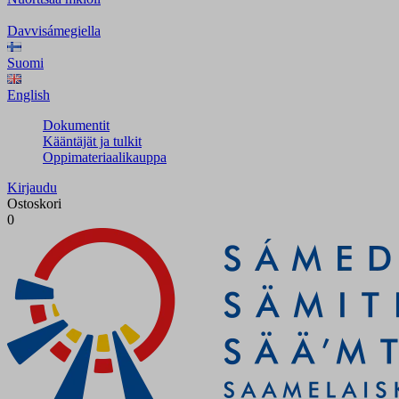
Davvisámegiella
Suomi
English
Dokumentit
Kääntäjät ja tulkit
Oppimateriaalikauppa
Kirjaudu
Ostoskori
0