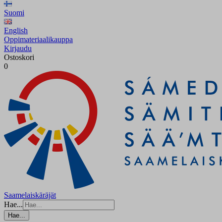
Suomi
English
Oppimateriaalikauppa
Kirjaudu
Ostoskori
0
Saamelaiskäräjät
Hae...
Hae...