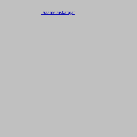
Saamelaiskäräjät