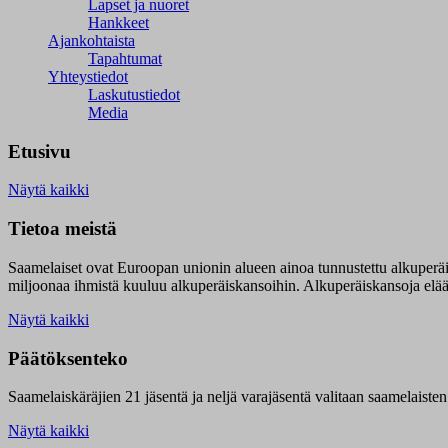
Lapset ja nuoret
Hankkeet
Ajankohtaista
Tapahtumat
Yhteystiedot
Laskutustiedot
Media
Etusivu
Näytä kaikki
Tietoa meistä
Saamelaiset ovat Euroopan unionin alueen ainoa tunnustettu alkuperä
miljoonaa ihmistä kuuluu alkuperäiskansoihin. Alkuperäiskansoja elää 9
Näytä kaikki
Päätöksenteko
Saamelaiskäräjien 21 jäsentä ja neljä varajäsentä valitaan saamelaiste
Näytä kaikki