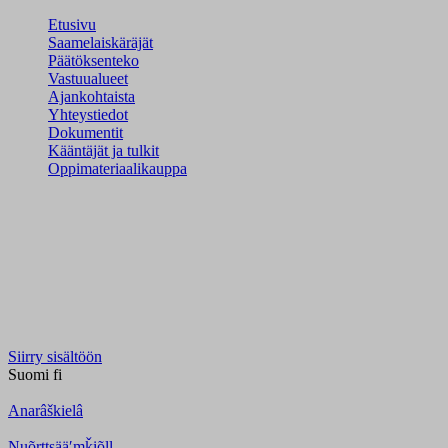
Etusivu
Saamelaiskäräjät
Päätöksenteko
Vastuualueet
Ajankohtaista
Yhteystiedot
Dokumentit
Kääntäjät ja tulkit
Oppimateriaalikauppa
Siirry sisältöön
Suomi
fi
Anarâškielâ
Nuõrttsääʹmǩiõll