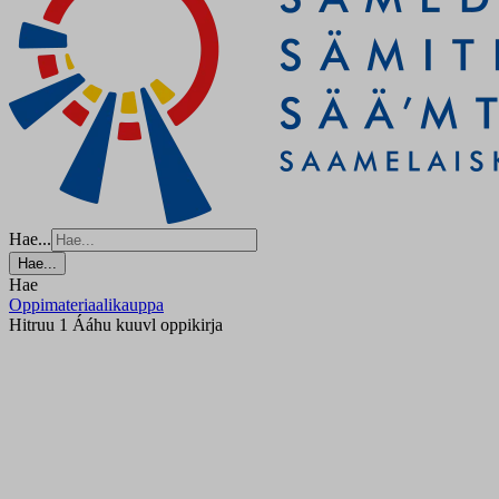
Hae...
Hae...
Hae
Oppimateriaalikauppa
Hitruu 1 Ááhu kuuvl oppikirja