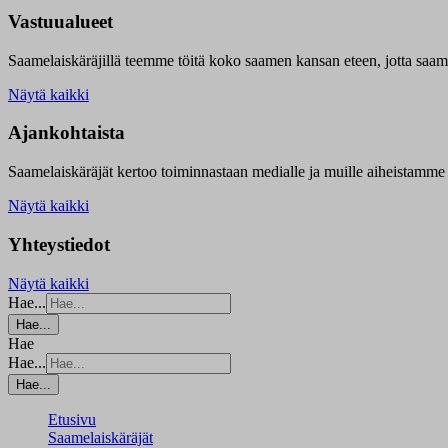
Vastuualueet
Saamelaiskäräjillä t
eemme töitä koko saamen kansan eteen, jotta saamen 
Näytä kaikki
Ajankohtaista
Saamelaiskäräjät kertoo toiminnastaan medialle ja muille aiheistamme 
Näytä kaikki
Yhteystiedot
Näytä kaikki
Hae...
Hae...
Hae
Hae...
Hae...
Etusivu
Saamelaiskäräjät