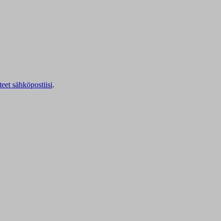
teet sähköpostiisi
.