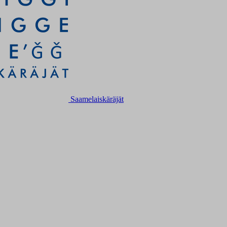
Saamelaiskäräjät