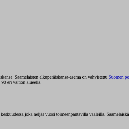
iskansa. Saamelaisten alkuperäiskansa-asema on vahvistettu
Suomen per
0 eri valtion alueella.
n keskuudessa joka neljäs vuosi toimeenpantavilla vaaleilla. Saamelaisk