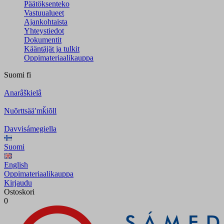
Päätöksenteko
Vastuualueet
Ajankohtaista
Yhteystiedot
Dokumentit
Kääntäjät ja tulkit
Oppimateriaalikauppa
Suomi
fi
Anarâškielâ
Nuõrttsääʹmǩiõll
Davvisámegiella
Suomi
English
Oppimateriaalikauppa
Kirjaudu
Ostoskori
0