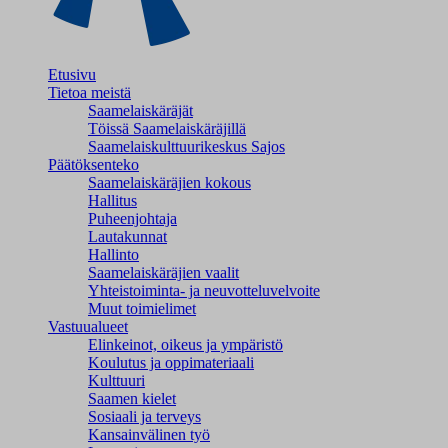
Etusivu
Tietoa meistä
Saamelaiskäräjät
Töissä Saamelaiskäräjillä
Saamelaiskulttuuri­keskus Sajos
Päätöksenteko
Saamelaiskäräjien kokous
Hallitus
Puheenjohtaja
Lautakunnat
Hallinto
Saamelaiskäräjien vaalit
Yhteistoiminta- ja neuvotteluvelvoite
Muut toimielimet
Vastuualueet
Elinkeinot, oikeus ja ympäristö
Koulutus ja oppimateriaali
Kulttuuri
Saamen kielet
Sosiaali ja terveys
Kansainvälinen työ