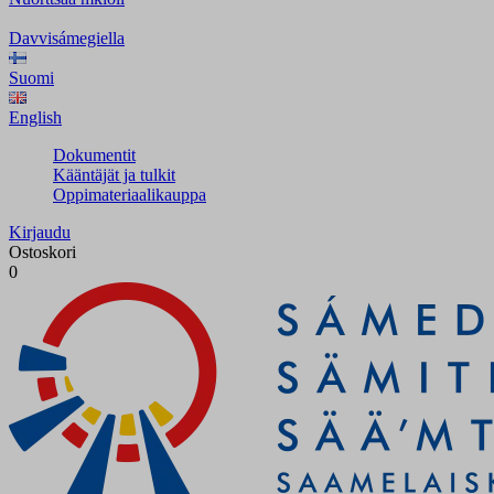
Davvisámegiella
Suomi
English
Dokumentit
Kääntäjät ja tulkit
Oppimateriaalikauppa
Kirjaudu
Ostoskori
0