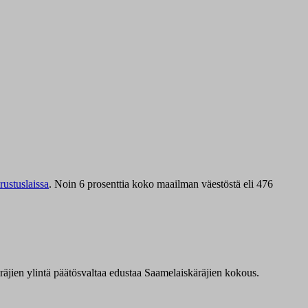
ustuslaissa
.
Noin 6 prosenttia koko maailman väestöstä eli 476
äräjien ylintä päätösvaltaa edustaa Saamelaiskäräjien kokous.