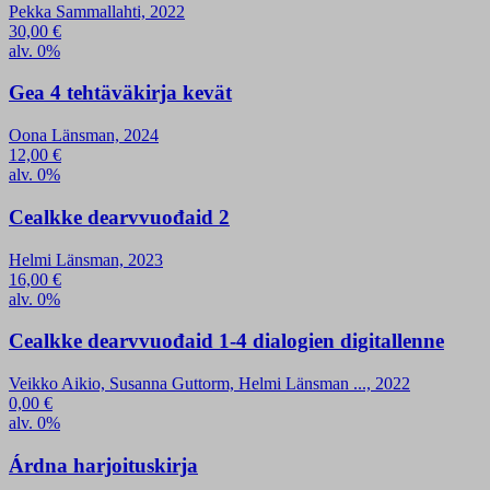
Pekka Sammallahti, 2022
30,00
€
alv. 0%
Gea 4 tehtäväkirja kevät
Oona Länsman, 2024
12,00
€
alv. 0%
Cealkke dearvvuođaid 2
Helmi Länsman, 2023
16,00
€
alv. 0%
Cealkke dearvvuođaid 1-4 dialogien digitallenne
Veikko Aikio, Susanna Guttorm, Helmi Länsman ..., 2022
0,00
€
alv. 0%
Árdna harjoituskirja