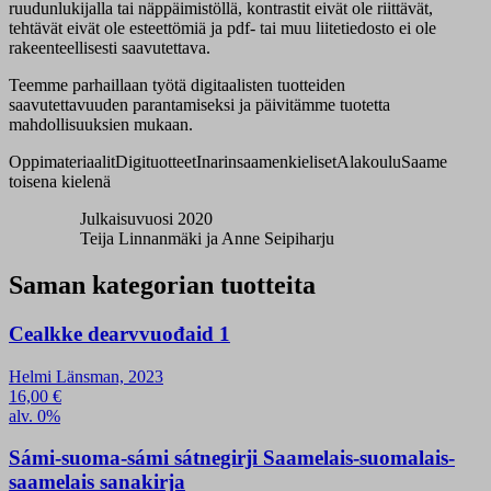
ruudunlukijalla tai näppäimistöllä, kontrastit eivät ole riittävät,
tehtävät eivät ole esteettömiä ja pdf- tai muu liitetiedosto ei ole
rakeenteellisesti saavutettava.
Teemme parhaillaan työtä digitaalisten tuotteiden
saavutettavuuden parantamiseksi ja päivitämme tuotetta
mahdollisuuksien mukaan.
Oppimateriaalit
Digituotteet
Inarinsaamenkieliset
Alakoulu
Saame
toisena kielenä
Julkaisuvuosi 2020
Teija Linnanmäki ja Anne Seipiharju
Saman kategorian tuotteita
Cealkke dearvvuođaid 1
Helmi Länsman, 2023
16,00
€
alv. 0%
Sámi-suoma-sámi sátnegirji Saamelais-suomalais-
saamelais sanakirja