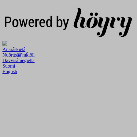
Digi- ja mainostoimisto Höyry Rovaniemi ja Oulu
Anarâškielâ
Nuõrttsääʹmǩiõll
Davvisámegiella
Suomi
English