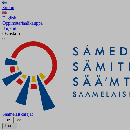
Suomi
English
Oppimateriaalikauppa
Kirjaudu
Ostoskori
0
Saamelaiskäräjät
Hae...
Hae...