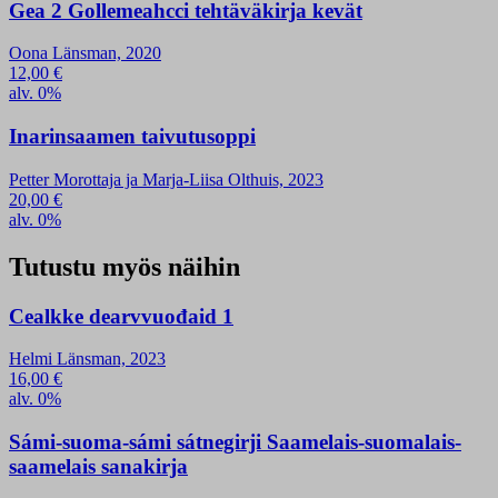
Gea 2 Gollemeahcci tehtäväkirja kevät
Oona Länsman, 2020
12,00
€
alv. 0%
Inarinsaamen taivutusoppi
Petter Morottaja ja Marja-Liisa Olthuis, 2023
20,00
€
alv. 0%
Tutustu myös näihin
Cealkke dearvvuođaid 1
Helmi Länsman, 2023
16,00
€
alv. 0%
Sámi-suoma-sámi sátnegirji Saamelais-suomalais-
saamelais sanakirja