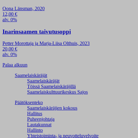
Oona Länsman, 2020
12,00
€
alv. 0%
Inarinsaamen taivutusoppi
Petter Morottaja ja Marja-Liisa Olthuis, 2023
20,00
€
alv. 0%
Palaa alkuun
Saamelaiskäräjät
Saamelaiskäräjät
Töissä Saamelaiskäräjillä
Saamelaiskulttuuri­keskus Sajos
Päätöksenteko
Saamelaiskäräjien kokous
Hallitus
Puheenjohtaja
Lautakunnat
Hallinto
Yhteistoiminta- ja neuvotteluvelvoite