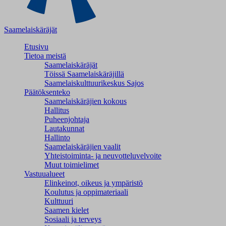
Saamelaiskäräjät
Etusivu
Tietoa meistä
Saamelaiskäräjät
Töissä Saamelaiskäräjillä
Saamelaiskulttuuri­keskus Sajos
Päätöksenteko
Saamelaiskäräjien kokous
Hallitus
Puheenjohtaja
Lautakunnat
Hallinto
Saamelaiskäräjien vaalit
Yhteistoiminta- ja neuvotteluvelvoite
Muut toimielimet
Vastuualueet
Elinkeinot, oikeus ja ympäristö
Koulutus ja oppimateriaali
Kulttuuri
Saamen kielet
Sosiaali ja terveys