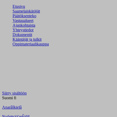
Etusivu
Saamelaiskäräjät
Päätöksenteko
Vastuualueet
Ajankohtaista
Yhteystiedot
Dokumentit
Kääntäjät ja tulkit
Oppimateriaalikauppa
Siirry sisältöön
Suomi
fi
Anarâškielâ
Nuõrttsääʹmǩiõll