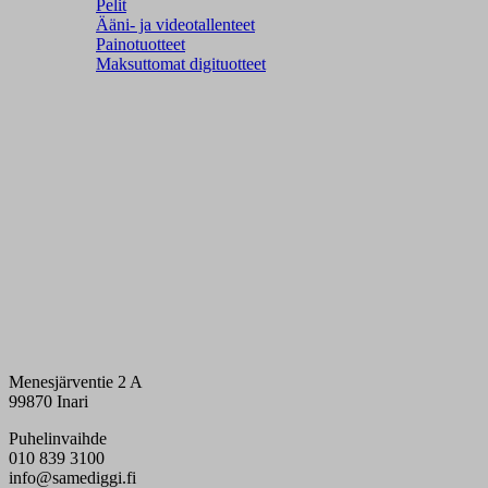
Pelit
Ääni- ja videotallenteet
Painotuotteet
Maksuttomat digituotteet
Menesjärventie 2 A
99870 Inari
Puhelinvaihde
010 839 3100
info@samediggi.fi