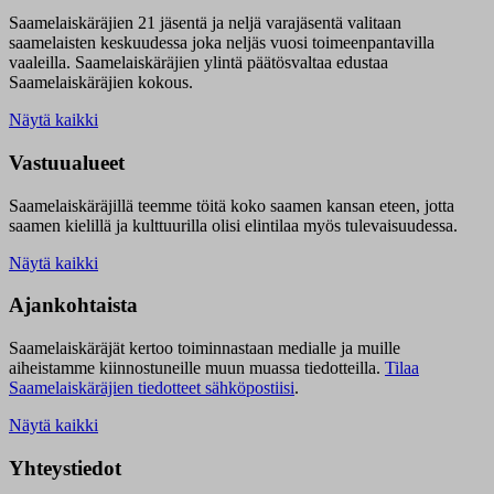
Saamelaiskäräjien 21 jäsentä ja neljä varajäsentä valitaan
saamelaisten keskuudessa joka neljäs vuosi toimeenpantavilla
vaaleilla. Saamelaiskäräjien ylintä päätösvaltaa edustaa
Saamelaiskäräjien kokous.
Näytä kaikki
Vastuualueet
Saamelaiskäräjillä t
eemme töitä koko saamen kansan eteen, jotta
saamen kielillä ja kulttuurilla olisi elintilaa myös tulevaisuudessa.
Näytä kaikki
Ajankohtaista
Saamelaiskäräjät kertoo toiminnastaan medialle ja muille
aiheistamme kiinnostuneille muun muassa tiedotteilla.
Tilaa
Saamelaiskäräjien tiedotteet sähköpostiisi
.
Näytä kaikki
Yhteystiedot