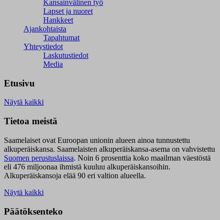
Kansainvälinen työ
Lapset ja nuoret
Hankkeet
Ajankohtaista
Tapahtumat
Yhteystiedot
Laskutustiedot
Media
Etusivu
Näytä kaikki
Tietoa meistä
Saamelaiset ovat Euroopan unionin alueen ainoa tunnustettu
alkuperäiskansa. Saamelaisten alkuperäiskansa-asema on vahvistettu
Suomen perustuslaissa
.
Noin 6 prosenttia koko maailman väestöstä
eli 476 miljoonaa ihmistä kuuluu alkuperäiskansoihin.
Alkuperäiskansoja elää 90 eri valtion alueella.
Näytä kaikki
Päätöksenteko