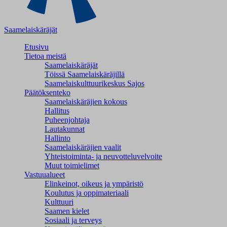
Saamelaiskäräjät
Etusivu
Tietoa meistä
Saamelaiskäräjät
Töissä Saamelaiskäräjillä
Saamelaiskulttuuri­keskus Sajos
Päätöksenteko
Saamelaiskäräjien kokous
Hallitus
Puheenjohtaja
Lautakunnat
Hallinto
Saamelaiskäräjien vaalit
Yhteistoiminta- ja neuvotteluvelvoite
Muut toimielimet
Vastuualueet
Elinkeinot, oikeus ja ympäristö
Koulutus ja oppimateriaali
Kulttuuri
Saamen kielet
Sosiaali ja terveys