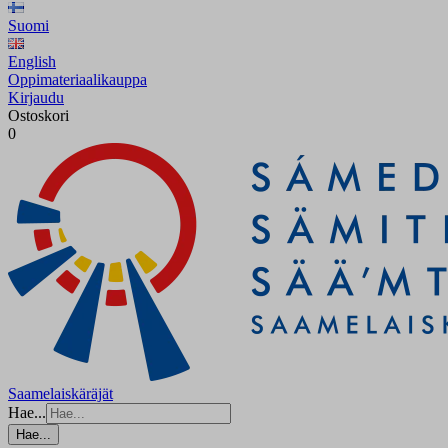
Suomi
English
Oppimateriaalikauppa
Kirjaudu
Ostoskori
0
Saamelaiskäräjät
Hae...
Hae...