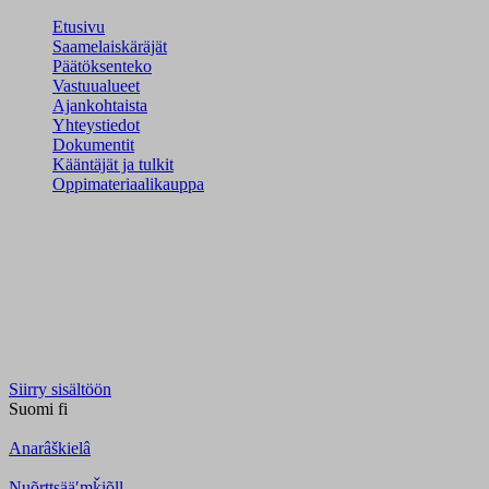
Etusivu
Saamelaiskäräjät
Päätöksenteko
Vastuualueet
Ajankohtaista
Yhteystiedot
Dokumentit
Kääntäjät ja tulkit
Oppimateriaalikauppa
Siirry sisältöön
Suomi
fi
Anarâškielâ
Nuõrttsääʹmǩiõll