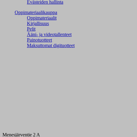
Evästeiden hallinta
Oppimateriaalikauppa
Oppimateriaalit
Kirjallisuus
Pelit
Ääni- ja videotallenteet
Painotuotteet
Maksuttomat digituotteet
Menesjärventie 2 A