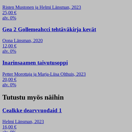
Risten Mustonen ja Helmi Länsman, 2023
25,00
€
alv. 0%
Gea 2 Gollemeahcci tehtäväkirja kevät
Oona Länsman, 2020
12,00
€
alv. 0%
Inarinsaamen taivutusoppi
Petter Morottaja ja Marja-Liisa Olthuis, 2023
20,00
€
alv. 0%
Tutustu myös näihin
Cealkke dearvvuođaid 1
Helmi Länsman, 2023
16,00
€