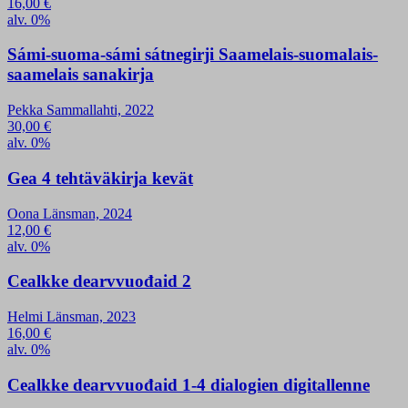
16,00
€
alv. 0%
Sámi-suoma-sámi sátnegirji Saamelais-suomalais-
saamelais sanakirja
Pekka Sammallahti, 2022
30,00
€
alv. 0%
Gea 4 tehtäväkirja kevät
Oona Länsman, 2024
12,00
€
alv. 0%
Cealkke dearvvuođaid 2
Helmi Länsman, 2023
16,00
€
alv. 0%
Cealkke dearvvuođaid 1-4 dialogien digitallenne