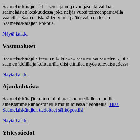
Saamelaiskäräjien 21 jäsentä ja neljä varajäsentä valitaan
saamelaisten keskuudessa joka neljäs vuosi toimeenpantavilla
vaaleilla. Saamelaiskäräjien ylintä päätösvaltaa edustaa
Saamelaiskäräjien kokous.
Näytä kaikki
Vastuualueet
Saamelaiskäräjillä t
eemme töitä koko saamen kansan eteen, jotta
saamen kielillä ja kulttuurilla olisi elintilaa myös tulevaisuudessa.
Näytä kaikki
Ajankohtaista
Saamelaiskäräjät kertoo toiminnastaan medialle ja muille
aiheistamme kiinnostuneille muun muassa tiedotteilla.
Tilaa
Saamelaiskäräjien tiedotteet sähköpostiisi
.
Näytä kaikki
Yhteystiedot