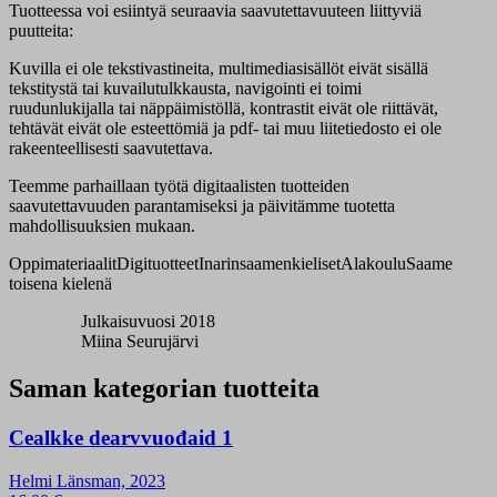
Tuotteessa voi esiintyä seuraavia saavutettavuuteen liittyviä
puutteita:
Kuvilla ei ole tekstivastineita, multimediasisällöt eivät sisällä
tekstitystä tai kuvailutulkkausta, navigointi ei toimi
ruudunlukijalla tai näppäimistöllä, kontrastit eivät ole riittävät,
tehtävät eivät ole esteettömiä ja pdf- tai muu liitetiedosto ei ole
rakeenteellisesti saavutettava.
Teemme parhaillaan työtä digitaalisten tuotteiden
saavutettavuuden parantamiseksi ja päivitämme tuotetta
mahdollisuuksien mukaan.
Oppimateriaalit
Digituotteet
Inarinsaamenkieliset
Alakoulu
Saame
toisena kielenä
Julkaisuvuosi 2018
Miina Seurujärvi
Saman kategorian tuotteita
Cealkke dearvvuođaid 1
Helmi Länsman, 2023