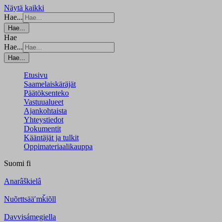
Näytä kaikki
Hae...
Hae...
Hae
Hae...
Hae...
Etusivu
Saamelaiskäräjät
Päätöksenteko
Vastuualueet
Ajankohtaista
Yhteystiedot
Dokumentit
Kääntäjät ja tulkit
Oppimateriaalikauppa
Suomi
fi
Anarâškielâ
Nuõrttsääʹmǩiõll
Davvisámegiella