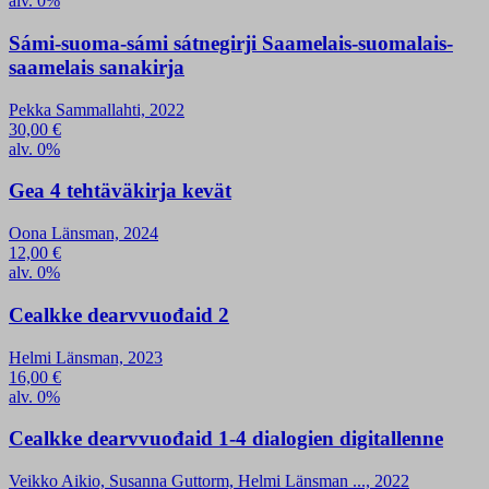
alv. 0%
Sámi-suoma-sámi sátnegirji Saamelais-suomalais-
saamelais sanakirja
Pekka Sammallahti, 2022
30,00
€
alv. 0%
Gea 4 tehtäväkirja kevät
Oona Länsman, 2024
12,00
€
alv. 0%
Cealkke dearvvuođaid 2
Helmi Länsman, 2023
16,00
€
alv. 0%
Cealkke dearvvuođaid 1-4 dialogien digitallenne
Veikko Aikio, Susanna Guttorm, Helmi Länsman ..., 2022