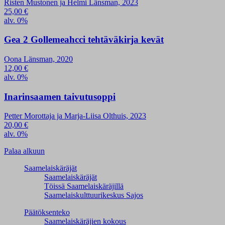
Risten Mustonen ja Helmi Länsman, 2023
25,00
€
alv. 0%
Gea 2 Gollemeahcci tehtäväkirja kevät
Oona Länsman, 2020
12,00
€
alv. 0%
Inarinsaamen taivutusoppi
Petter Morottaja ja Marja-Liisa Olthuis, 2023
20,00
€
alv. 0%
Palaa alkuun
Saamelaiskäräjät
Saamelaiskäräjät
Töissä Saamelaiskäräjillä
Saamelaiskulttuuri­keskus Sajos
Päätöksenteko
Saamelaiskäräjien kokous