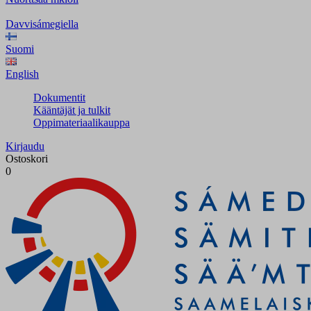
Davvisámegiella
Suomi
English
Dokumentit
Kääntäjät ja tulkit
Oppimateriaalikauppa
Kirjaudu
Ostoskori
0