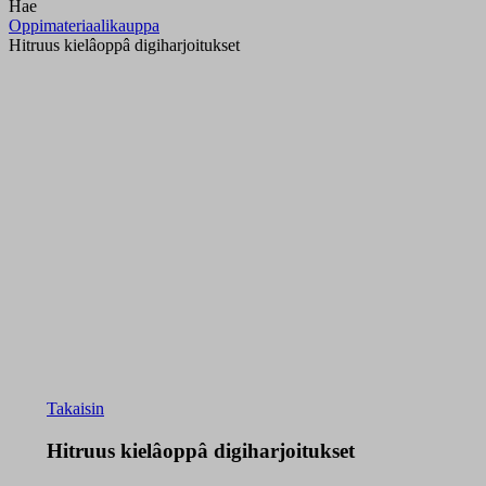
Hae
Oppimateriaalikauppa
Hitruus kielâoppâ digiharjoitukset
Takaisin
Hitruus kielâoppâ digiharjoitukset