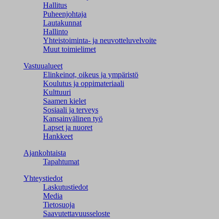
Hallitus
Puheenjohtaja
Lautakunnat
Hallinto
Yhteistoiminta- ja neuvotteluvelvoite
Muut toimielimet
Vastuualueet
Elinkeinot, oikeus ja ympäristö
Koulutus ja oppimateriaali
Kulttuuri
Saamen kielet
Sosiaali ja terveys
Kansainvälinen työ
Lapset ja nuoret
Hankkeet
Ajankohtaista
Tapahtumat
Yhteystiedot
Laskutustiedot
Media
Tietosuoja
Saavutettavuusseloste