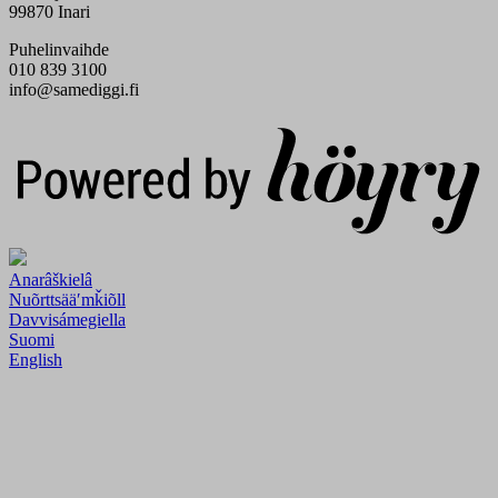
99870 Inari
Puhelinvaihde
010 839 3100
info@samediggi.fi
Digi- ja mainostoimisto Höyry Rovaniemi ja Oulu
Anarâškielâ
Nuõrttsääʹmǩiõll
Davvisámegiella
Suomi
English