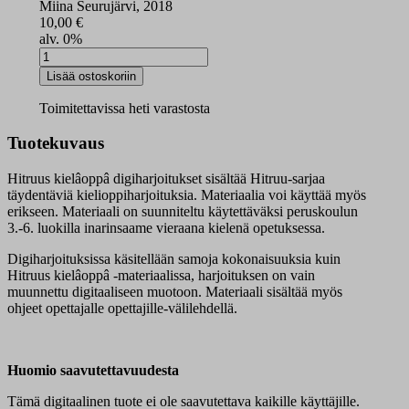
Miina Seurujärvi, 2018
10,00
€
alv. 0%
Hitruus
kielâoppâ
Lisää ostoskoriin
digiharjoitukset
määrä
Toimitettavissa heti varastosta
Tuotekuvaus
Hitruus kielâoppâ digiharjoitukset sisältää Hitruu-sarjaa
täydentäviä kielioppiharjoituksia. Materiaalia voi käyttää myös
erikseen. Materiaali on suunniteltu käytettäväksi peruskoulun
3.-6. luokilla inarinsaame vieraana kielenä opetuksessa.
Digiharjoituksissa käsitellään samoja kokonaisuuksia kuin
Hitruus kielâoppâ -materiaalissa, harjoituksen on vain
muunnettu digitaaliseen muotoon. Materiaali sisältää myös
ohjeet opettajalle opettajille-välilehdellä.
Huomio saavutettavuudesta
Tämä digitaalinen tuote ei ole saavutettava kaikille käyttäjille.