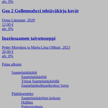
alv. 0%
Gea 2 Gollemeahcci tehtäväkirja kevät
Oona Länsman, 2020
12,00
€
alv. 0%
Inarinsaamen taivutusoppi
Petter Morottaja ja Marja-Liisa Olthuis, 2023
20,00
€
alv. 0%
Palaa alkuun
Saamelaiskäräjät
Saamelaiskäräjät
Töissä Saamelaiskäräjillä
Saamelaiskulttuuri­keskus Sajos
Päätöksenteko
Saamelaiskäräjien kokous
Hallitus
Puheenjohtaja