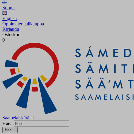
Suomi
English
Oppimateriaalikauppa
Kirjaudu
Ostoskori
0
Saamelaiskäräjät
Hae...
Hae...