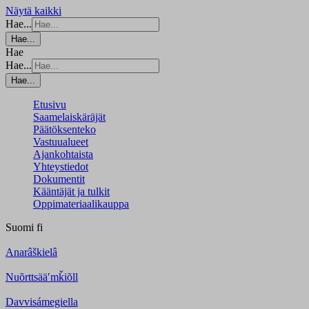
Näytä kaikki
Hae...
Hae...
Hae
Hae...
Hae...
Etusivu
Saamelaiskäräjät
Päätöksenteko
Vastuualueet
Ajankohtaista
Yhteystiedot
Dokumentit
Kääntäjät ja tulkit
Oppimateriaalikauppa
Suomi
fi
Anarâškielâ
Nuõrttsääʹmǩiõll
Davvisámegiella