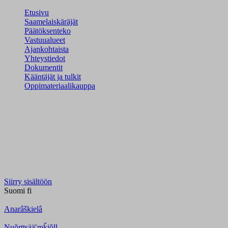
Etusivu
Saamelaiskäräjät
Päätöksenteko
Vastuualueet
Ajankohtaista
Yhteystiedot
Dokumentit
Kääntäjät ja tulkit
Oppimateriaalikauppa
Siirry sisältöön
Suomi
fi
Anarâškielâ
Nuõrttsääʹmǩiõll