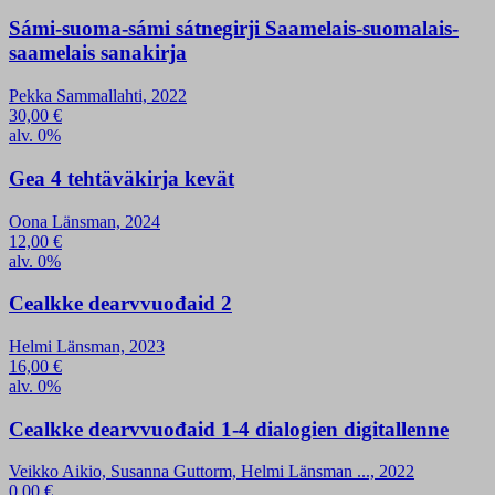
Sámi-suoma-sámi sátnegirji Saamelais-suomalais-
saamelais sanakirja
Pekka Sammallahti, 2022
30,00
€
alv. 0%
Gea 4 tehtäväkirja kevät
Oona Länsman, 2024
12,00
€
alv. 0%
Cealkke dearvvuođaid 2
Helmi Länsman, 2023
16,00
€
alv. 0%
Cealkke dearvvuođaid 1-4 dialogien digitallenne
Veikko Aikio, Susanna Guttorm, Helmi Länsman ..., 2022
0,00
€