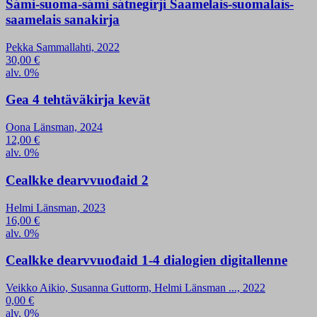
Sámi-suoma-sámi sátnegirji Saamelais-suomalais-
saamelais sanakirja
Pekka Sammallahti, 2022
30,00
€
alv. 0%
Gea 4 tehtäväkirja kevät
Oona Länsman, 2024
12,00
€
alv. 0%
Cealkke dearvvuođaid 2
Helmi Länsman, 2023
16,00
€
alv. 0%
Cealkke dearvvuođaid 1-4 dialogien digitallenne
Veikko Aikio, Susanna Guttorm, Helmi Länsman ..., 2022
0,00
€
alv. 0%