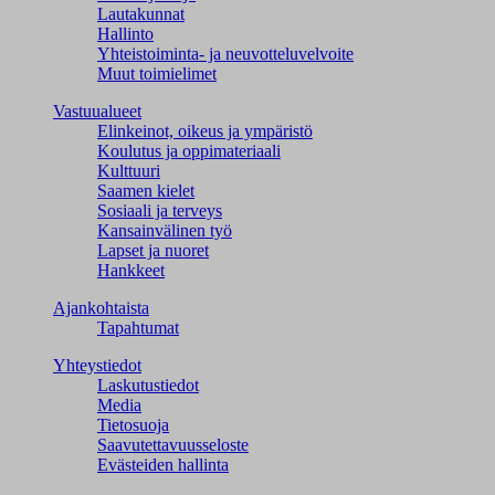
Lautakunnat
Hallinto
Yhteistoiminta- ja neuvotteluvelvoite
Muut toimielimet
Vastuualueet
Elinkeinot, oikeus ja ympäristö
Koulutus ja oppimateriaali
Kulttuuri
Saamen kielet
Sosiaali ja terveys
Kansainvälinen työ
Lapset ja nuoret
Hankkeet
Ajankohtaista
Tapahtumat
Yhteystiedot
Laskutustiedot
Media
Tietosuoja
Saavutettavuusseloste
Evästeiden hallinta