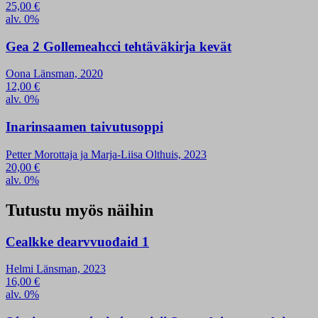
25,00
€
alv. 0%
Gea 2 Gollemeahcci tehtäväkirja kevät
Oona Länsman, 2020
12,00
€
alv. 0%
Inarinsaamen taivutusoppi
Petter Morottaja ja Marja-Liisa Olthuis, 2023
20,00
€
alv. 0%
Tutustu myös näihin
Cealkke dearvvuođaid 1
Helmi Länsman, 2023
16,00
€
alv. 0%