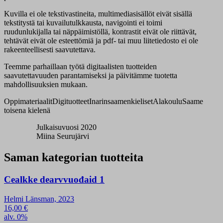
Kuvilla ei ole tekstivastineita, multimediasisällöt eivät sisällä
tekstitystä tai kuvailutulkkausta, navigointi ei toimi
ruudunlukijalla tai näppäimistöllä, kontrastit eivät ole riittävät,
tehtävät eivät ole esteettömiä ja pdf- tai muu liitetiedosto ei ole
rakeenteellisesti saavutettava.
Teemme parhaillaan työtä digitaalisten tuotteiden
saavutettavuuden parantamiseksi ja päivitämme tuotetta
mahdollisuuksien mukaan.
Oppimateriaalit
Digituotteet
Inarinsaamenkieliset
Alakoulu
Saame
toisena kielenä
Julkaisuvuosi 2020
Miina Seurujärvi
Saman kategorian tuotteita
Cealkke dearvvuođaid 1
Helmi Länsman, 2023
16,00
€
alv. 0%