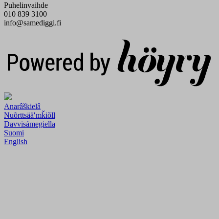
Puhelinvaihde
010 839 3100
info@samediggi.fi
Digi- ja mainostoimisto Höyry Rovaniemi ja Oulu
Anarâškielâ
Nuõrttsääʹmǩiõll
Davvisámegiella
Suomi
English