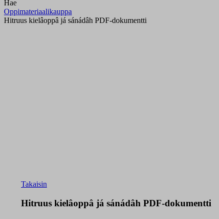
Hae
Oppimateriaalikauppa
Hitruus kielâoppâ já sánádâh PDF-dokumentti
Takaisin
Hitruus kielâoppâ já sánádâh PDF-dokumentti