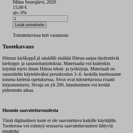
Miina Seurujärvi, 2020
15,00
€
alv. 0%
Hitruus
kielâoppâ
Lisää ostoskoriin
já
sánádâh
Toimitettavissa heti varastosta
PDF-
dokumentti
Tuotekuvaus
määrä
Hitruus kielâoppâ já sánádâh sisältää Hitruu-sarjaa täydentäviä
kielioppi- ja sanastoharjoituksia. Materiaalia voi kuitenkin
käyttää myös ilman Hitruu teksti- ja työkirjoja. Materiaali on
suunniteltu käytettäväksi peruskoulun 3.-6. luokilla inarinsaame
toisena kielenä opetuksessa. Sivut ovat tulostettavissa (vaatii
kirjautumisen). Sivuja on yli 200, latautuminen voi kestää
pidemmän aikaa.
Huomio saavutettavuudesta
Tämä digitaalinen tuote ei ole saavutettava kaikille käyttäjille.
Tuotteessa voi esiintyä seuraavia saavutettavuuteen liittyviä
puutteita: