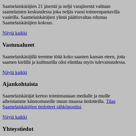
Saamelaiskäräjien 21 jäsentä ja neljä varajäsentä valitaan
saamelaisten keskuudessa joka neljäs vuosi toimeenpantavilla
vaaleilla. Saamelaiskäräjien ylintä päätösvaltaa edustaa
Saamelaiskäräjien kokous.
Näytä kaikki
Vastuualueet
Saamelaiskäräjillä t
eemme töitä koko saamen kansan eteen, jotta
saamen kielillä ja kulttuurilla olisi elintilaa myös tulevaisuudessa.
Näytä kaikki
Ajankohtaista
Saamelaiskäräjät kertoo toiminnastaan medialle ja muille
aiheistamme kiinnostuneille muun muassa tiedotteilla.
Tilaa
Saamelaiskäräjien tiedotteet sähköpostiisi
.
Näytä kaikki
Yhteystiedot