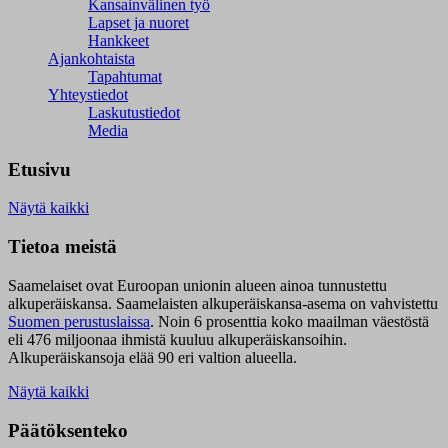
Kansainvälinen työ
Lapset ja nuoret
Hankkeet
Ajankohtaista
Tapahtumat
Yhteystiedot
Laskutustiedot
Media
Etusivu
Näytä kaikki
Tietoa meistä
Saamelaiset ovat Euroopan unionin alueen ainoa tunnustettu
alkuperäiskansa. Saamelaisten alkuperäiskansa-asema on vahvistettu
Suomen perustuslaissa
.
Noin 6 prosenttia koko maailman väestöstä
eli 476 miljoonaa ihmistä kuuluu alkuperäiskansoihin.
Alkuperäiskansoja elää 90 eri valtion alueella.
Näytä kaikki
Päätöksenteko