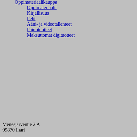
Oppimateriaalikauppa
Oppimateriaalit
Kirjallisuus
Pelit
Ääni- ja videotallenteet
Painotuotteet
Maksuttomat digituotteet
Menesjärventie 2 A
99870 Inari