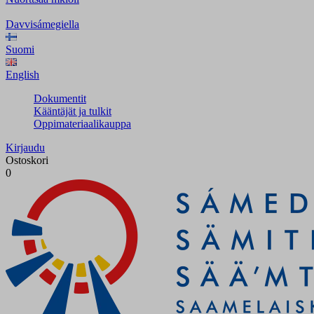
Davvisámegiella
Suomi
English
Dokumentit
Kääntäjät ja tulkit
Oppimateriaalikauppa
Kirjaudu
Ostoskori
0