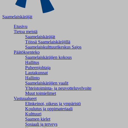
Saamelaiskäräjät
Etusivu
Tietoa meistä
Saamelaiskäräjät
Töissä Saamelaiskäräjillä
Saamelaiskulttuuri­keskus Sajos
Päätöksenteko
Saamelaiskäräjien kokous
Hallitus
Puheenjohtaja
Lautakunnat
Hallinto
Saamelaiskäräjien vaalit
Yhteistoiminta- ja neuvotteluvelvoite
Muut toimielimet
Vastuualueet
Elinkeinot, oikeus ja ympäristö
Koulutus ja oppimateriaali
Kulttuuri
Saamen kielet
Sosiaali ja terveys