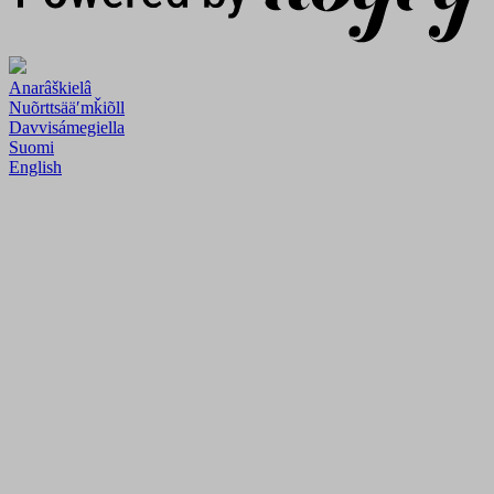
Anarâškielâ
Nuõrttsääʹmǩiõll
Davvisámegiella
Suomi
English