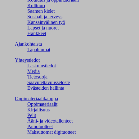
Kulttuuri
Saamen kielet
Sosiaali ja terveys
Kansainvälinen työ
Lapset ja nuoret
Hankkeet
Ajankohtaista
Tapahtumat
Yhteystiedot
Laskutustiedot
Media
Tietosuoja
Saavutettavuusseloste
Evästeiden hallinta
Oppimateriaalikauppa
Oppimateriaalit
Kirjallisuus
Pelit
Ääni- ja videotallenteet
Painotuotteet
Maksuttomat digituotteet