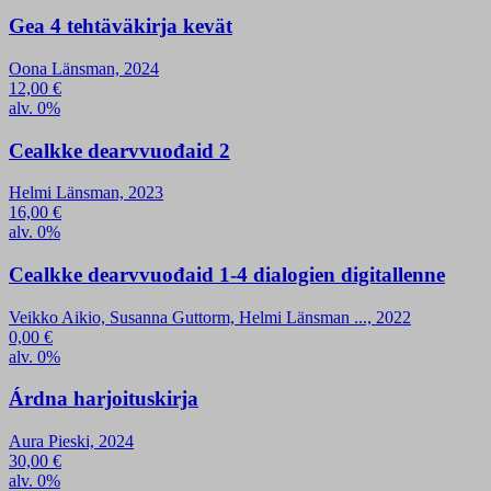
Gea 4 tehtäväkirja kevät
Oona Länsman, 2024
12,00
€
alv. 0%
Cealkke dearvvuođaid 2
Helmi Länsman, 2023
16,00
€
alv. 0%
Cealkke dearvvuođaid 1-4 dialogien digitallenne
Veikko Aikio, Susanna Guttorm, Helmi Länsman ..., 2022
0,00
€
alv. 0%
Árdna harjoituskirja
Aura Pieski, 2024
30,00
€
alv. 0%