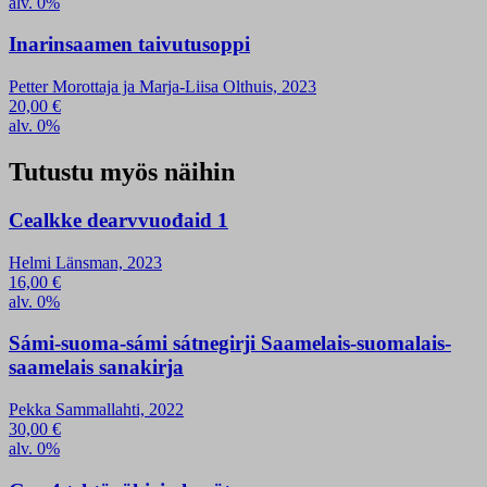
alv. 0%
Inarinsaamen taivutusoppi
Petter Morottaja ja Marja-Liisa Olthuis, 2023
20,00
€
alv. 0%
Tutustu myös näihin
Cealkke dearvvuođaid 1
Helmi Länsman, 2023
16,00
€
alv. 0%
Sámi-suoma-sámi sátnegirji Saamelais-suomalais-
saamelais sanakirja
Pekka Sammallahti, 2022
30,00
€
alv. 0%