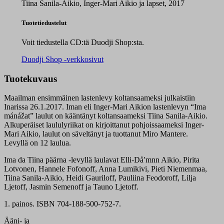
Tiina Sanila-Aikio, Inger-Mari Aikio ja lapset, 2017
Tuotetiedustelut
Voit tiedustella CD:tä Duodji Shop:sta.
Duodji Shop -verkkosivut
Tuotekuvaus
Maailman ensimmäinen lastenlevy koltansaameksi julkaistiin
Inarissa 26.1.2017. Iman eli Inger-Mari Aikion lastenlevyn “Ima
mánážat” laulut on kääntänyt koltansaameksi Tiina Sanila-Aikio.
Alkuperäiset laululyriikat on kirjoittanut pohjoissaameksi Inger-
Mari Aikio, laulut on säveltänyt ja tuottanut Miro Mantere.
Levyllä on 12 laulua.
Ima da Tiina päärna -levyllä laulavat Elli-Dåʹmnn Aikio, Pirita
Lotvonen, Hannele Fofonoff, Anna Lumikivi, Pieti Niemenmaa,
Tiina Sanila-Aikio, Heidi Gauriloff, Pauliina Feodoroff, Lilja
Ljetoff, Jasmin Semenoff ja Tauno Ljetoff.
1. painos. ISBN 704-188-500-752-7.
Ääni- ja