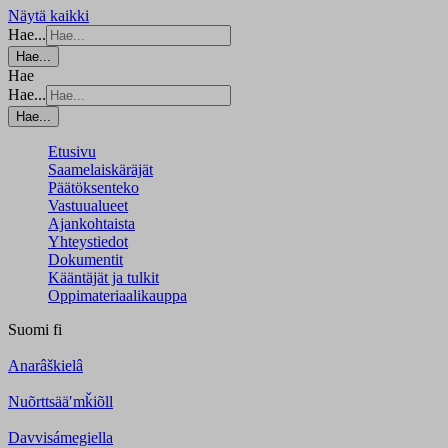
Näytä kaikki
Hae...
Hae...
Hae
Hae...
Hae...
Etusivu
Saamelaiskäräjät
Päätöksenteko
Vastuualueet
Ajankohtaista
Yhteystiedot
Dokumentit
Kääntäjät ja tulkit
Oppimateriaalikauppa
Suomi
fi
Anarâškielâ
Nuõrttsääʹmǩiõll
Davvisámegiella