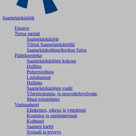
Saamelaiskäräjät
Etusivu
Tietoa meistä
Saamelaiskäräjät
Töissä Saamelaiskäräjillä
Saamelaiskulttuuri­keskus Sajos
Päätöksenteko
Saamelaiskäräjien kokous
Hallitus
Puheenjohtaja
Lautakunnat
Hallinto
Saamelaiskäräjien vaalit
Yhteistoiminta- ja neuvotteluvelvoite
Muut toimielimet
Vastuualueet
Elinkeinot, oikeus ja ympäristö
Koulutus ja oppimateriaali
Kulttuuri
Saamen kielet
Sosiaali ja terveys