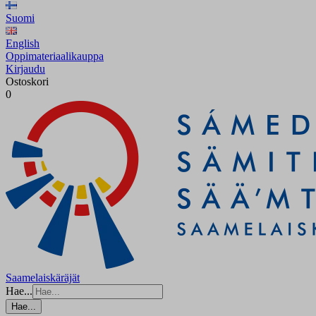
Suomi
English
Oppimateriaalikauppa
Kirjaudu
Ostoskori
0
Saamelaiskäräjät
Hae...
Hae...