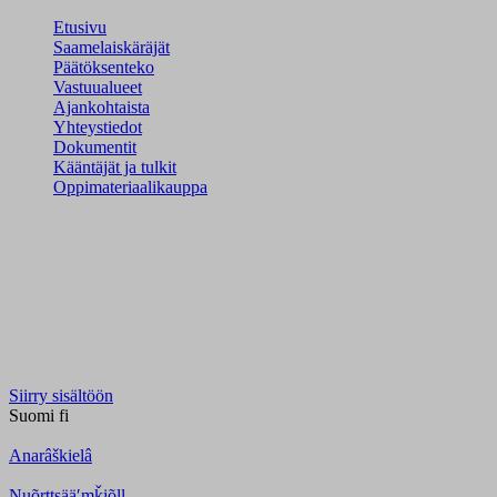
Etusivu
Saamelaiskäräjät
Päätöksenteko
Vastuualueet
Ajankohtaista
Yhteystiedot
Dokumentit
Kääntäjät ja tulkit
Oppimateriaalikauppa
Siirry sisältöön
Suomi
fi
Anarâškielâ
Nuõrttsääʹmǩiõll