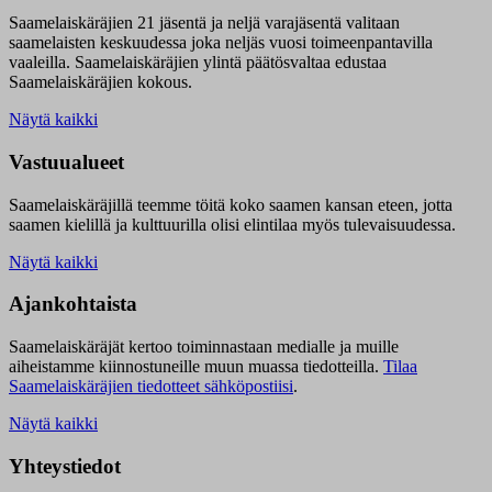
Saamelaiskäräjien 21 jäsentä ja neljä varajäsentä valitaan
saamelaisten keskuudessa joka neljäs vuosi toimeenpantavilla
vaaleilla. Saamelaiskäräjien ylintä päätösvaltaa edustaa
Saamelaiskäräjien kokous.
Näytä kaikki
Vastuualueet
Saamelaiskäräjillä t
eemme töitä koko saamen kansan eteen, jotta
saamen kielillä ja kulttuurilla olisi elintilaa myös tulevaisuudessa.
Näytä kaikki
Ajankohtaista
Saamelaiskäräjät kertoo toiminnastaan medialle ja muille
aiheistamme kiinnostuneille muun muassa tiedotteilla.
Tilaa
Saamelaiskäräjien tiedotteet sähköpostiisi
.
Näytä kaikki
Yhteystiedot