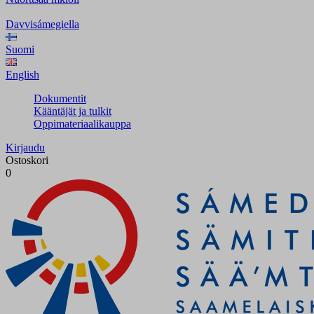
Davvisámegiella
Suomi
English
Dokumentit
Kääntäjät ja tulkit
Oppimateriaalikauppa
Kirjaudu
Ostoskori
0