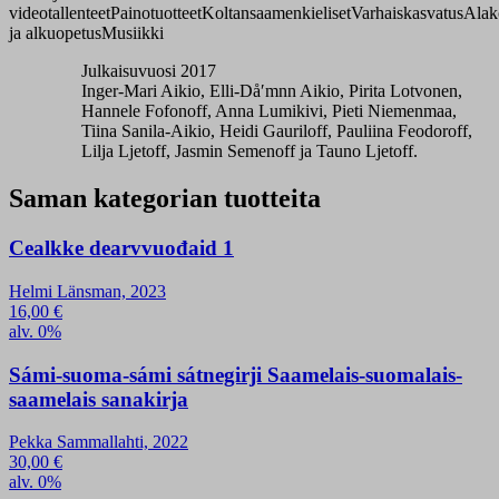
videotallenteet
Painotuotteet
Koltansaamenkieliset
Varhaiskasvatus
Alak
ja alkuopetus
Musiikki
Julkaisuvuosi 2017
Inger-Mari Aikio, Elli-Dåʹmnn Aikio, Pirita Lotvonen,
Hannele Fofonoff, Anna Lumikivi, Pieti Niemenmaa,
Tiina Sanila-Aikio, Heidi Gauriloff, Pauliina Feodoroff,
Lilja Ljetoff, Jasmin Semenoff ja Tauno Ljetoff.
Saman kategorian tuotteita
Cealkke dearvvuođaid 1
Helmi Länsman, 2023
16,00
€
alv. 0%
Sámi-suoma-sámi sátnegirji Saamelais-suomalais-
saamelais sanakirja
Pekka Sammallahti, 2022
30,00
€
alv. 0%