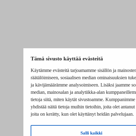
Tämä sivusto käyttää evästeitä
Käytämme evästeitä tarjoamamme sisällön ja mainoste
räätälöimiseen, sosiaalisen median ominaisuuksien tuk
ja kävijämäärämme analysoimiseen. Lisäksi jaamme sos
median, mainosalan ja analytiikka-alan kumppaneille
tietoja siitä, miten käytät sivustoamme. Kumppanimme
yhdistää näitä tietoja muihin tietoihin, joita olet antanut 
joita on kerätty, kun olet käyttänyt heidän palvelujaan.
Salli kaikki