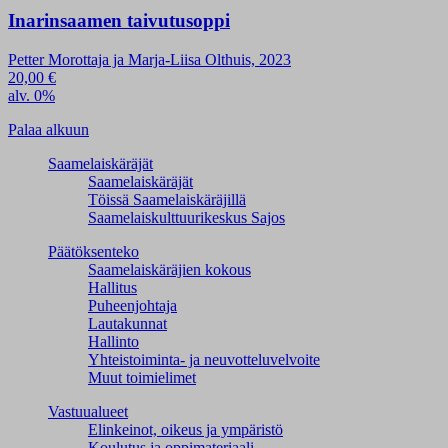
Inarinsaamen taivutusoppi
Petter Morottaja ja Marja-Liisa Olthuis, 2023
20,00
€
alv. 0%
Palaa alkuun
Saamelaiskäräjät
Saamelaiskäräjät
Töissä Saamelaiskäräjillä
Saamelaiskulttuuri­keskus Sajos
Päätöksenteko
Saamelaiskäräjien kokous
Hallitus
Puheenjohtaja
Lautakunnat
Hallinto
Yhteistoiminta- ja neuvotteluvelvoite
Muut toimielimet
Vastuualueet
Elinkeinot, oikeus ja ympäristö
Koulutus ja oppimateriaali