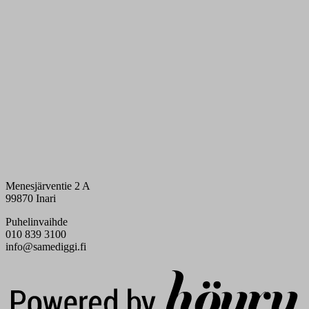
Menesjärventie 2 A
99870 Inari
Puhelinvaihde
010 839 3100
info@samediggi.fi
Digi- ja mainostoimisto Höyry Rovaniemi ja Oulu