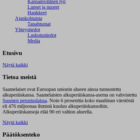
Kansainvälinen työ
Lapset ja nuoret
Hankkeet
Ajankohtaista
Tapahtumat
Yhteystiedot
Laskutustiedot
Media
Etusivu
Näytä kaikki
Tietoa meistä
Saamelaiset ovat Euroopan unionin alueen ainoa tunnustettu
alkuperäiskansa. Saamelaisten alkuperäiskansa-asema on vahvistettu
Suomen perustuslaissa
.
Noin 6 prosenttia koko maailman väestöstä
eli 476 miljoonaa ihmistä kuuluu alkuperäiskansoihin.
Alkuperäiskansoja elää 90 eri valtion alueella.
Näytä kaikki
Päätöksenteko