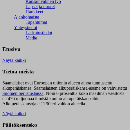
Kansainvälinen työ
Lapset ja nuoret
Hankkeet
Ajankohtaista
Tapahtumat
Yhteystiedot
Laskutustiedot
Media
Etusivu
Näytä kaikki
Tietoa meistä
Saamelaiset ovat Euroopan unionin alueen ainoa tunnustettu
alkuperäiskansa. Saamelaisten alkuperäiskansa-asema on vahvistettu
Suomen perustuslaissa
.
Noin 6 prosenttia koko maailman väestöstä
eli 476 miljoonaa ihmistä kuuluu alkuperäiskansoihin.
Alkuperäiskansoja elää 90 eri valtion alueella.
Näytä kaikki
Päätöksenteko