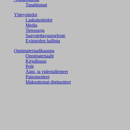
Tapahtumat
Yhteystiedot
Laskutustiedot
Media
Tietosuoja
Saavutettavuusseloste
Evästeiden hallinta
Oppimateriaalikauppa
Oppimateriaalit
Kirjallisuus
Pelit
Ääni- ja videotallenteet
Painotuotteet
Maksuttomat digituotteet