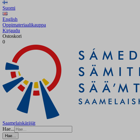
Suomi
English
Oppimateriaalikauppa
Kirjaudu
Ostoskori
0
Saamelaiskäräjät
Hae...
Hae...