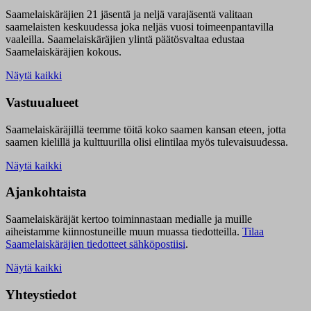
Saamelaiskäräjien 21 jäsentä ja neljä varajäsentä valitaan
saamelaisten keskuudessa joka neljäs vuosi toimeenpantavilla
vaaleilla. Saamelaiskäräjien ylintä päätösvaltaa edustaa
Saamelaiskäräjien kokous.
Näytä kaikki
Vastuualueet
Saamelaiskäräjillä t
eemme töitä koko saamen kansan eteen, jotta
saamen kielillä ja kulttuurilla olisi elintilaa myös tulevaisuudessa.
Näytä kaikki
Ajankohtaista
Saamelaiskäräjät kertoo toiminnastaan medialle ja muille
aiheistamme kiinnostuneille muun muassa tiedotteilla.
Tilaa
Saamelaiskäräjien tiedotteet sähköpostiisi
.
Näytä kaikki
Yhteystiedot