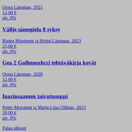
Oona Länsman, 2021
12,00
€
alv. 0%
Vállje sámegiela 8 syksy
Risten Mustonen ja Helmi Länsman, 2023
25,00
€
alv. 0%
Gea 2 Gollemeahcci tehtäväkirja kevät
Oona Länsman, 2020
12,00
€
alv. 0%
Inarinsaamen taivutusoppi
Petter Morottaja ja Marja-Liisa Olthuis, 2023
20,00
€
alv. 0%
Palaa alkuun