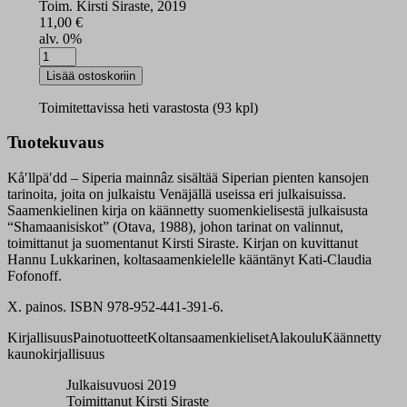
Toim. Kirsti Siraste, 2019
11,00
€
alv. 0%
Kåʹllpäʹdd
määrä
Lisää ostoskoriin
Toimitettavissa heti varastosta (93 kpl)
Tuotekuvaus
Kåʹllpäʹdd – Siperia mainnâz sisältää Siperian pienten kansojen
tarinoita, joita on julkaistu Venäjällä useissa eri julkaisuissa.
Saamenkielinen kirja on käännetty suomenkielisestä julkaisusta
“Shamaanisiskot” (Otava, 1988), johon tarinat on valinnut,
toimittanut ja suomentanut Kirsti Siraste. Kirjan on kuvittanut
Hannu Lukkarinen, koltasaamenkielelle kääntänyt Kati-Claudia
Fofonoff.
X. painos. ISBN 978-952-441-391-6.
Kirjallisuus
Painotuotteet
Koltansaamenkieliset
Alakoulu
Käännetty
kaunokirjallisuus
Julkaisuvuosi 2019
Toimittanut Kirsti Siraste