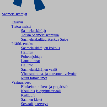
Saamelaiskäräjät
Etusivu
Tietoa meistä
Saamelaiskäräjät
Töissä Saamelaiskäräjillä
Saamelaiskulttuuri­keskus Sajos
Päätöksenteko
Saamelaiskäräjien kokous
Hallitus
Puheenjohtaja
Lautakunnat
Hallinto
Saamelaiskäräjien vaalit
Yhteistoiminta- ja neuvotteluvelvoite
Muut toimielimet
Vastuualueet
Elinkeinot, oikeus ja ympäristö
Koulutus ja oppimateriaali
Kulttuuri
Saamen kielet
Sosiaali ja terveys