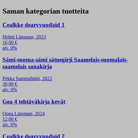
Saman kategorian tuotteita
Cealkke dearvvuođaid 1
Helmi Länsman, 2023
16,00
€
alv. 0%
Sámi-suoma-sámi sátnegirji Saamelais-suomalais-
saamelais sanakirja
Pekka Sammallahti, 2022
30,00
€
alv. 0%
Gea 4 tehtäväkirja kevät
Oona Länsman, 2024
12,00
€
alv. 0%
Cealkke dearvvuođaid 2