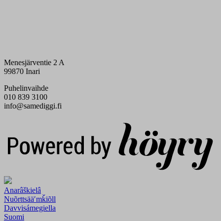
Menesjärventie 2 A
99870 Inari
Puhelinvaihde
010 839 3100
info@samediggi.fi
Digi- ja mainostoimisto Höyry Rovaniemi ja Oulu
Anarâškielâ
Nuõrttsääʹmǩiõll
Davvisámegiella
Suomi