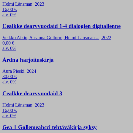
Helmi Länsman, 2023
16,00
€
alv. 0%
Cealkke dearvvuođaid 1-4 dialogien digitallenne
Veikko Aikio, Susanna Guttorm, Helmi Länsman ..., 2022
0,00
€
alv. 0%
Árdna harjoituskirja
Aura Pieski, 2024
30,00
€
alv. 0%
Cealkke dearvvuođaid 3
Helmi Länsman, 2023
16,00
€
alv. 0%
Gea 1 Gollemeahcci tehtäväkirja syksy