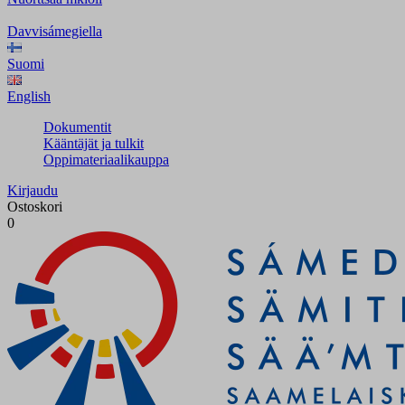
Davvisámegiella
Suomi
English
Dokumentit
Kääntäjät ja tulkit
Oppimateriaalikauppa
Kirjaudu
Ostoskori
0