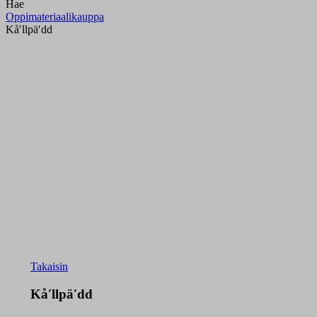
Hae
Oppimateriaalikauppa
Kåʹllpäʹdd
Takaisin
Kåʹllpäʹdd