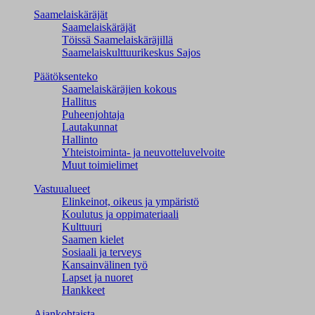
Saamelaiskäräjät
Saamelaiskäräjät
Töissä Saamelaiskäräjillä
Saamelaiskulttuuri­keskus Sajos
Päätöksenteko
Saamelaiskäräjien kokous
Hallitus
Puheenjohtaja
Lautakunnat
Hallinto
Yhteistoiminta- ja neuvotteluvelvoite
Muut toimielimet
Vastuualueet
Elinkeinot, oikeus ja ympäristö
Koulutus ja oppimateriaali
Kulttuuri
Saamen kielet
Sosiaali ja terveys
Kansainvälinen työ
Lapset ja nuoret
Hankkeet
Ajankohtaista