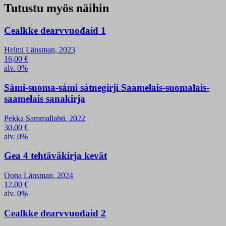
Tutustu myös näihin
Cealkke dearvvuođaid 1
Helmi Länsman, 2023
16,00
€
alv. 0%
Sámi-suoma-sámi sátnegirji Saamelais-suomalais-
saamelais sanakirja
Pekka Sammallahti, 2022
30,00
€
alv. 0%
Gea 4 tehtäväkirja kevät
Oona Länsman, 2024
12,00
€
alv. 0%
Cealkke dearvvuođaid 2