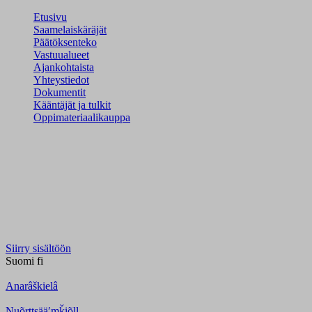
Etusivu
Saamelaiskäräjät
Päätöksenteko
Vastuualueet
Ajankohtaista
Yhteystiedot
Dokumentit
Kääntäjät ja tulkit
Oppimateriaalikauppa
Siirry sisältöön
Suomi
fi
Anarâškielâ
Nuõrttsääʹmǩiõll