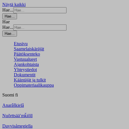
Näytä kaikki
Hae...
Hae...
Hae
Hae...
Hae...
Etusivu
Saamelaiskäräjät
Päätöksenteko
Vastuualueet
Ajankohtaista
Yhteystiedot
Dokumentit
Kääntäjät ja tulkit
Oppimateriaalikauppa
Suomi
fi
Anarâškielâ
Nuõrttsääʹmǩiõll
Davvisámegiella