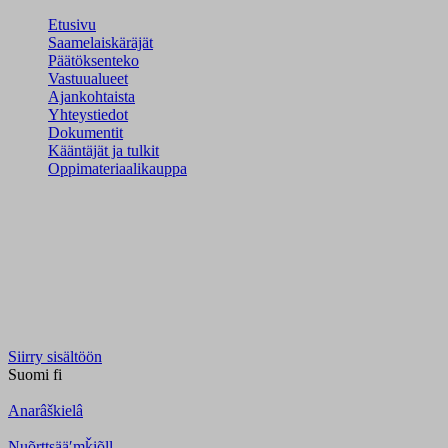
Etusivu
Saamelaiskäräjät
Päätöksenteko
Vastuualueet
Ajankohtaista
Yhteystiedot
Dokumentit
Kääntäjät ja tulkit
Oppimateriaalikauppa
Siirry sisältöön
Suomi
fi
Anarâškielâ
Nuõrttsääʹmǩiõll