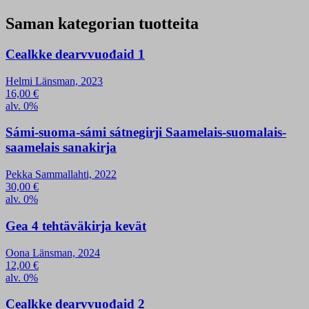
Saman kategorian tuotteita
Cealkke dearvvuođaid 1
Helmi Länsman, 2023
16,00
€
alv. 0%
Sámi-suoma-sámi sátnegirji Saamelais-suomalais-
saamelais sanakirja
Pekka Sammallahti, 2022
30,00
€
alv. 0%
Gea 4 tehtäväkirja kevät
Oona Länsman, 2024
12,00
€
alv. 0%
Cealkke dearvvuođaid 2