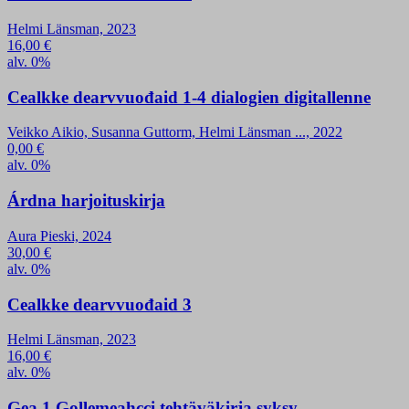
Helmi Länsman, 2023
16,00
€
alv. 0%
Cealkke dearvvuođaid 1-4 dialogien digitallenne
Veikko Aikio, Susanna Guttorm, Helmi Länsman ..., 2022
0,00
€
alv. 0%
Árdna harjoituskirja
Aura Pieski, 2024
30,00
€
alv. 0%
Cealkke dearvvuođaid 3
Helmi Länsman, 2023
16,00
€
alv. 0%
Gea 1 Gollemeahcci tehtäväkirja syksy