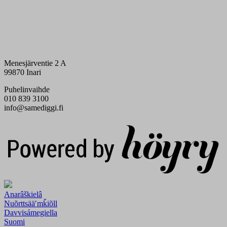
Menesjärventie 2 A
99870 Inari
Puhelinvaihde
010 839 3100
info@samediggi.fi
Digi- ja mainostoimisto Höyry Rovaniemi ja Oulu
Anarâškielâ
Nuõrttsääʹmǩiõll
Davvisámegiella
Suomi