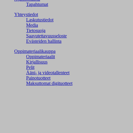
Tapahtumat
Yhteystiedot
Laskutustiedot
Media
Tietosuoja
Saavutettavuusseloste
Evästeiden hallinta
Oppimateriaalikauppa
Oppimateriaalit
Kirjallisuus
Pelit
Ääni- ja videotallenteet
Painotuotteet
Maksuttomat digituotteet