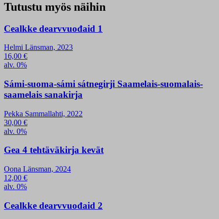
Tutustu myös näihin
Cealkke dearvvuođaid 1
Helmi Länsman, 2023
16,00
€
alv. 0%
Sámi-suoma-sámi sátnegirji Saamelais-suomalais-
saamelais sanakirja
Pekka Sammallahti, 2022
30,00
€
alv. 0%
Gea 4 tehtäväkirja kevät
Oona Länsman, 2024
12,00
€
alv. 0%
Cealkke dearvvuođaid 2