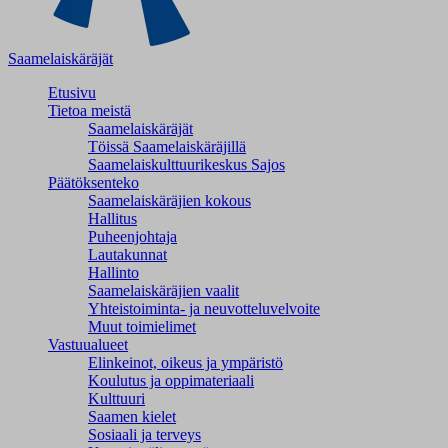
Saamelaiskäräjät
Etusivu
Tietoa meistä
Saamelaiskäräjät
Töissä Saamelaiskäräjillä
Saamelaiskulttuuri­keskus Sajos
Päätöksenteko
Saamelaiskäräjien kokous
Hallitus
Puheenjohtaja
Lautakunnat
Hallinto
Saamelaiskäräjien vaalit
Yhteistoiminta- ja neuvotteluvelvoite
Muut toimielimet
Vastuualueet
Elinkeinot, oikeus ja ympäristö
Koulutus ja oppimateriaali
Kulttuuri
Saamen kielet
Sosiaali ja terveys