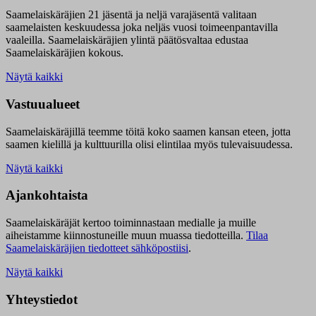
Saamelaiskäräjien 21 jäsentä ja neljä varajäsentä valitaan
saamelaisten keskuudessa joka neljäs vuosi toimeenpantavilla
vaaleilla. Saamelaiskäräjien ylintä päätösvaltaa edustaa
Saamelaiskäräjien kokous.
Näytä kaikki
Vastuualueet
Saamelaiskäräjillä t
eemme töitä koko saamen kansan eteen, jotta
saamen kielillä ja kulttuurilla olisi elintilaa myös tulevaisuudessa.
Näytä kaikki
Ajankohtaista
Saamelaiskäräjät kertoo toiminnastaan medialle ja muille
aiheistamme kiinnostuneille muun muassa tiedotteilla.
Tilaa
Saamelaiskäräjien tiedotteet sähköpostiisi
.
Näytä kaikki
Yhteystiedot