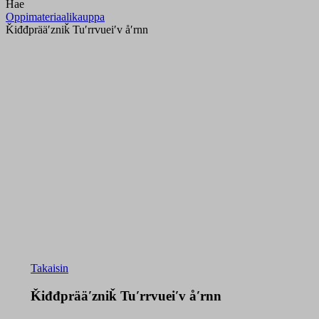
Hae
Oppimateriaalikauppa
Ǩiđđprääʹzniǩ Tuʹrrvueiʹv åʹrnn
Takaisin
Ǩiđđprääʹzniǩ Tuʹrrvueiʹv åʹrnn