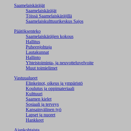
Saamelaiskäräjät
Saamelaiskäräjät
Töissä Saamelaiskäräjillä
Saamelaiskulttuuri­keskus Sajos
Päätöksenteko
Saamelaiskäräjien kokous
Hallitus
Puheenjohtaja
Lautakunnat
Hallinto
Yhteistoiminta- ja neuvotteluvelvoite
Muut toimielimet
Vastuualueet
Elinkeinot, oikeus ja ympäristö
Koulutus ja oppimateriaali
Kulttuuri
Saamen kielet
Sosiaali ja terveys
Kansainvälinen työ
Lapset ja nuoret
Hankkeet
Ajankohtaista