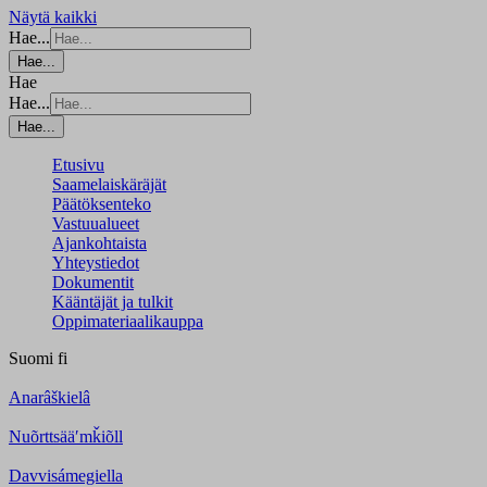
Näytä kaikki
Hae...
Hae...
Hae
Hae...
Hae...
Etusivu
Saamelaiskäräjät
Päätöksenteko
Vastuualueet
Ajankohtaista
Yhteystiedot
Dokumentit
Kääntäjät ja tulkit
Oppimateriaalikauppa
Suomi
fi
Anarâškielâ
Nuõrttsääʹmǩiõll
Davvisámegiella