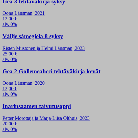
Gea 3 tehtäväkirja syksy
Oona Länsman, 2021
12,00
€
alv. 0%
Vállje sámegiela 8 syksy
Risten Mustonen ja Helmi Länsman, 2023
25,00
€
alv. 0%
Gea 2 Gollemeahcci tehtäväkirja kevät
Oona Länsman, 2020
12,00
€
alv. 0%
Inarinsaamen taivutusoppi
Petter Morottaja ja Marja-Liisa Olthuis, 2023
20,00
€
alv. 0%