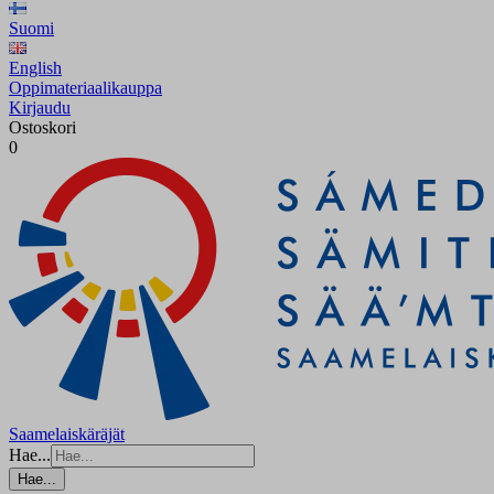
Suomi
English
Oppimateriaalikauppa
Kirjaudu
Ostoskori
0
Saamelaiskäräjät
Hae...
Hae...