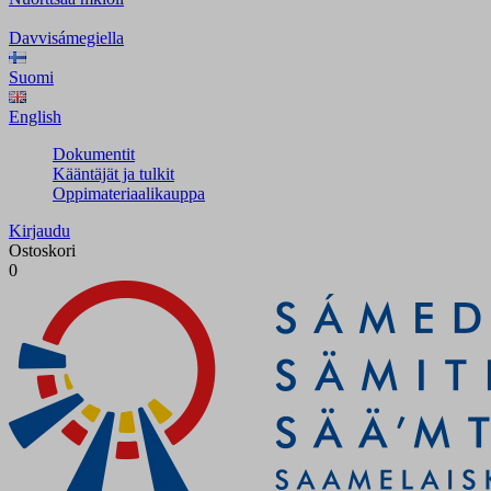
Davvisámegiella
Suomi
English
Dokumentit
Kääntäjät ja tulkit
Oppimateriaalikauppa
Kirjaudu
Ostoskori
0