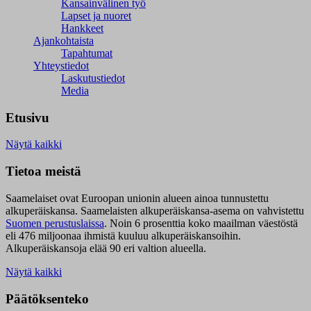
Kansainvälinen työ
Lapset ja nuoret
Hankkeet
Ajankohtaista
Tapahtumat
Yhteystiedot
Laskutustiedot
Media
Etusivu
Näytä kaikki
Tietoa meistä
Saamelaiset ovat Euroopan unionin alueen ainoa tunnustettu
alkuperäiskansa. Saamelaisten alkuperäiskansa-asema on vahvistettu
Suomen perustuslaissa
.
Noin 6 prosenttia koko maailman väestöstä
eli 476 miljoonaa ihmistä kuuluu alkuperäiskansoihin.
Alkuperäiskansoja elää 90 eri valtion alueella.
Näytä kaikki
Päätöksenteko