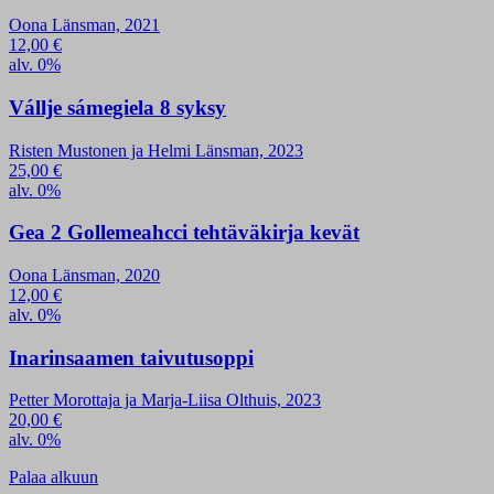
Oona Länsman, 2021
12,00
€
alv. 0%
Vállje sámegiela 8 syksy
Risten Mustonen ja Helmi Länsman, 2023
25,00
€
alv. 0%
Gea 2 Gollemeahcci tehtäväkirja kevät
Oona Länsman, 2020
12,00
€
alv. 0%
Inarinsaamen taivutusoppi
Petter Morottaja ja Marja-Liisa Olthuis, 2023
20,00
€
alv. 0%
Palaa alkuun