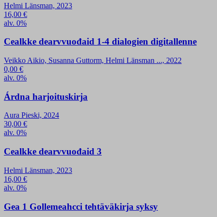
Helmi Länsman, 2023
16,00
€
alv. 0%
Cealkke dearvvuođaid 1-4 dialogien digitallenne
Veikko Aikio, Susanna Guttorm, Helmi Länsman ..., 2022
0,00
€
alv. 0%
Árdna harjoituskirja
Aura Pieski, 2024
30,00
€
alv. 0%
Cealkke dearvvuođaid 3
Helmi Länsman, 2023
16,00
€
alv. 0%
Gea 1 Gollemeahcci tehtäväkirja syksy