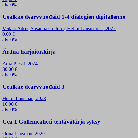
alv. 0%
Cealkke dearvvuođaid 1-4 dialogien digitallenne
Veikko Aikio, Susanna Guttorm, Helmi Länsman ..., 2022
0,00
€
alv. 0%
Árdna harjoituskirja
Aura Pieski, 2024
30,00
€
alv. 0%
Cealkke dearvvuođaid 3
Helmi Länsman, 2023
16,00
€
alv. 0%
Gea 1 Gollemeahcci tehtäväkirja syksy
Oona Länsman, 2020