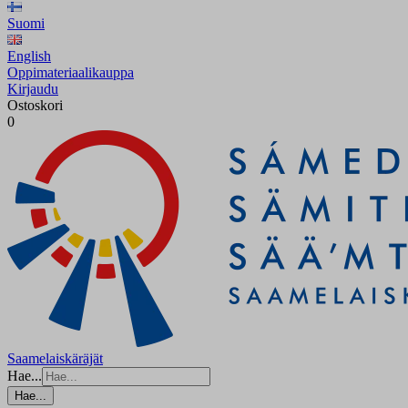
Suomi
English
Oppimateriaalikauppa
Kirjaudu
Ostoskori
0
Saamelaiskäräjät
Hae...
Hae...