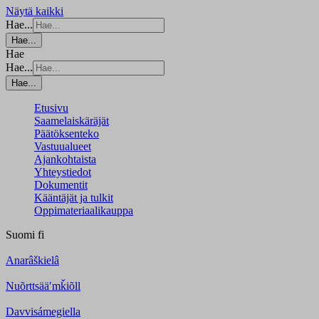
Näytä kaikki
Hae...
Hae...
Hae
Hae...
Hae...
Etusivu
Saamelaiskäräjät
Päätöksenteko
Vastuualueet
Ajankohtaista
Yhteystiedot
Dokumentit
Kääntäjät ja tulkit
Oppimateriaalikauppa
Suomi
fi
Anarâškielâ
Nuõrttsääʹmǩiõll
Davvisámegiella