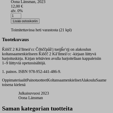
Oona Länsman, 2023
12,00
€
alv. 0%
Ǩiõčč
2
Lisää ostoskoriin
Kåʹllmeäʹcc
tehtäväkirja
Toimitettavissa heti varastosta (21 kpl)
syksy
määrä
Tuotekuvaus
Ǩiõčč 2 Kåʹllmeäʹcc Čõhččpââʹj tuejjǩeʹrjj on alakoulun
koltansaamenkieliseen Ǩiõčč 2 Kåʹllmeäʹcc -kirjaan liittyvä
harjoituskirja. Kirjan tehtävien avulla harjoitellaan kappaleisiin
1–9 liittyviä opetussisältöjä.
1. painos. ISBN 978-952-441-486-9.
Oppimateriaalit
Painotuotteet
Koltansaamenkieliset
Alakoulu
Saame
toisena kielenä
Julkaisuvuosi 2023
Oona Länsman
Saman kategorian tuotteita