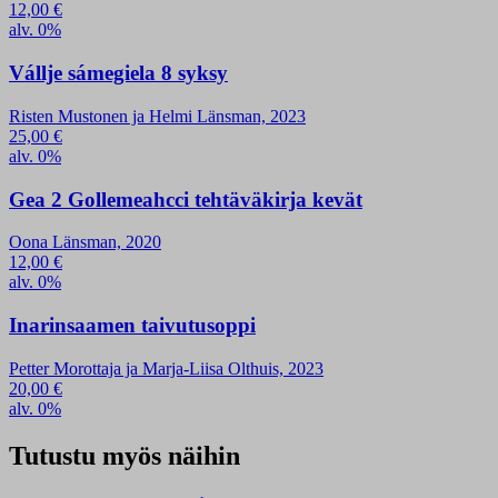
12,00
€
alv. 0%
Vállje sámegiela 8 syksy
Risten Mustonen ja Helmi Länsman, 2023
25,00
€
alv. 0%
Gea 2 Gollemeahcci tehtäväkirja kevät
Oona Länsman, 2020
12,00
€
alv. 0%
Inarinsaamen taivutusoppi
Petter Morottaja ja Marja-Liisa Olthuis, 2023
20,00
€
alv. 0%
Tutustu myös näihin