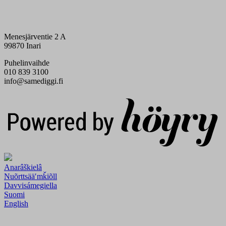
Menesjärventie 2 A
99870 Inari
Puhelinvaihde
010 839 3100
info@samediggi.fi
Digi- ja mainostoimisto Höyry Rovaniemi ja Oulu
Anarâškielâ
Nuõrttsääʹmǩiõll
Davvisámegiella
Suomi
English