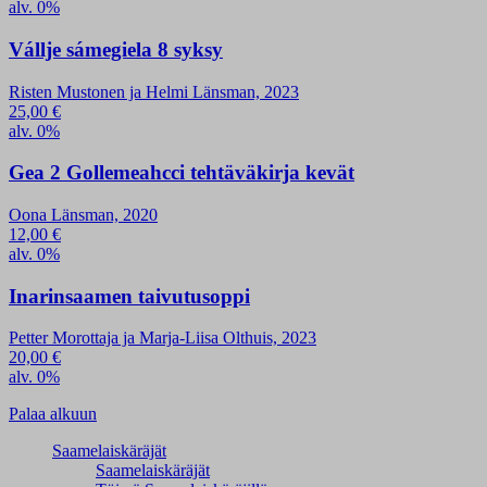
alv. 0%
Vállje sámegiela 8 syksy
Risten Mustonen ja Helmi Länsman, 2023
25,00
€
alv. 0%
Gea 2 Gollemeahcci tehtäväkirja kevät
Oona Länsman, 2020
12,00
€
alv. 0%
Inarinsaamen taivutusoppi
Petter Morottaja ja Marja-Liisa Olthuis, 2023
20,00
€
alv. 0%
Palaa alkuun
Saamelaiskäräjät
Saamelaiskäräjät