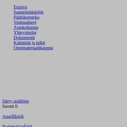
Etusivu
Saamelaiskäräjät
Päätöksenteko
Vastuualueet
Ajankohtaista
Yhteystiedot
Dokumentit
Kääntäjät ja tulkit
Oppimateriaalikauppa
Siirry sisältöön
Suomi
fi
Anarâškielâ
Nuõrttsääʹmǩiõll