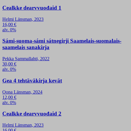
Cealkke dearvvuođaid 1
Helmi Länsman, 2023
16,00
€
alv. 0%
Sámi-suoma-sámi sátnegirji Saamelais-suomalais-
saamelais sanakirja
Pekka Sammallahti, 2022
30,00
€
alv. 0%
Gea 4 tehtäväkirja kevät
Oona Länsman, 2024
12,00
€
alv. 0%
Cealkke dearvvuođaid 2
Helmi Länsman, 2023
16,00
€