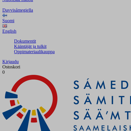
Davvisámegiella
Suomi
English
Dokumentit
Kääntäjät ja tulkit
Oppimateriaalikauppa
Kirjaudu
Ostoskori
0