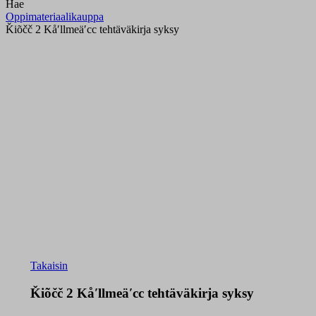
Hae
Oppimateriaalikauppa
Ǩiõčč 2 Kåʹllmeäʹcc tehtäväkirja syksy
Takaisin
Ǩiõčč 2 Kåʹllmeäʹcc tehtäväkirja syksy