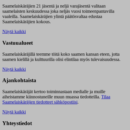
Saamelaiskäräjien 21 jäsentä ja neljä varajäsentä valitaan
saamelaisten keskuudessa joka neljäs vuosi toimeenpantavilla
vaaleilla. Saamelaiskäräjien ylintä päätösvaltaa edustaa
Saamelaiskäräjien kokous.
Näytä kaikki
Vastuualueet
Saamelaiskäräjillä t
eemme töitä koko saamen kansan eteen, jotta
saamen kielillä ja kulttuurilla olisi elintilaa myös tulevaisuudessa.
Näytä kaikki
Ajankohtaista
Saamelaiskäräjät kertoo toiminnastaan medialle ja muille
aiheistamme kiinnostuneille muun muassa tiedotteilla.
Tilaa
Saamelaiskäräjien tiedotteet sähköpostiisi
.
Näytä kaikki
Yhteystiedot