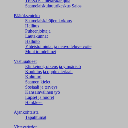
Töissä Saamelaiskäräjillä
Saamelaiskulttuuri­keskus Sajos
Päätöksenteko
Saamelaiskäräjien kokous
Hallitus
Puheenjohtaja
Lautakunnat
Hallinto
Yhteistoiminta- ja neuvotteluvelvoite
Muut toimielimet
Vastuualueet
Elinkeinot, oikeus ja ympäristö
Koulutus ja oppimateriaali
Kulttuuri
Saamen kielet
Sosiaali ja terveys
Kansainvälinen työ
Lapset ja nuoret
Hankkeet
Ajankohtaista
Tapahtumat
Yhteystiedot