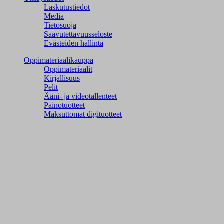
Laskutustiedot
Media
Tietosuoja
Saavutettavuusseloste
Evästeiden hallinta
Oppimateriaalikauppa
Oppimateriaalit
Kirjallisuus
Pelit
Ääni- ja videotallenteet
Painotuotteet
Maksuttomat digituotteet