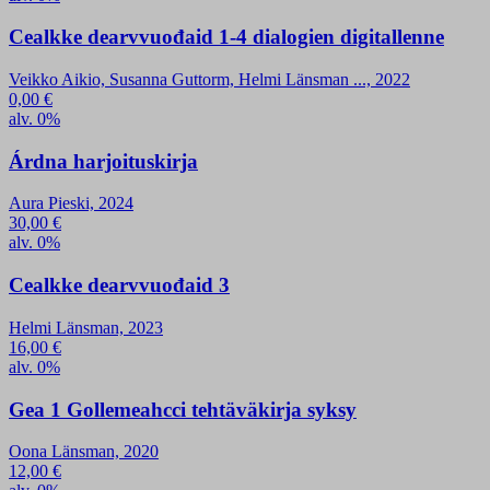
Cealkke dearvvuođaid 1-4 dialogien digitallenne
Veikko Aikio, Susanna Guttorm, Helmi Länsman ..., 2022
0,00
€
alv. 0%
Árdna harjoituskirja
Aura Pieski, 2024
30,00
€
alv. 0%
Cealkke dearvvuođaid 3
Helmi Länsman, 2023
16,00
€
alv. 0%
Gea 1 Gollemeahcci tehtäväkirja syksy
Oona Länsman, 2020
12,00
€