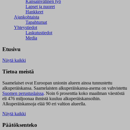
Kansainvälinen työ
Lapset ja nuoret
Hankkeet
Ajankohtaista
Tapahtumat
Yhteystiedot
Laskutustiedot
Media
Etusivu
Näytä kaikki
Tietoa meistä
Saamelaiset ovat Euroopan unionin alueen ainoa tunnustettu
alkuperäiskansa. Saamelaisten alkuperäiskansa-asema on vahvistettu
Suomen perustuslaissa
.
Noin 6 prosenttia koko maailman väestöstä
eli 476 miljoonaa ihmistä kuuluu alkuperäiskansoihin.
Alkuperäiskansoja elää 90 eri valtion alueella.
Näytä kaikki
Päätöksenteko