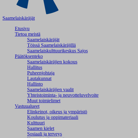
Saamelaiskäräjät
Etusivu
Tietoa meistä
Saamelaiskäräjät
Töissä Saamelaiskäräjillä
Saamelaiskulttuuri­keskus Sajos
Päätöksenteko
Saamelaiskäräjien kokous
Hallitus
Puheenjohtaja
Lautakunnat
Hallinto
Saamelaiskäräjien vaalit
Yhteistoiminta- ja neuvotteluvelvoite
Muut toimielimet
Vastuualueet
Elinkeinot, oikeus ja ympäristö
Koulutus ja oppimateriaali
Kulttuuri
Saamen kielet
Sosiaali ja terveys