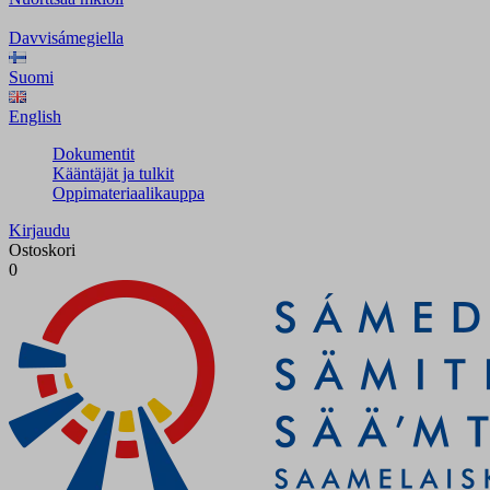
Davvisámegiella
Suomi
English
Dokumentit
Kääntäjät ja tulkit
Oppimateriaalikauppa
Kirjaudu
Ostoskori
0