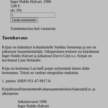
Inger Haldis Halvari, 1996
3,00
€
alv. 0%
Laaʹmeǩ
määrä
Lisää ostoskoriin
Toimitettavissa heti varastosta
Tuotekuvaus
Kirjan on kääntänyt koltankielelle Sinikka Semenoja ja sen on
julkaissut Saamelaiskäräjät. Alkuperäisen teoksen on kirjoittanut
Inger Haldis Halvari ja julkaissut Davvi Girji o.s. Kirjan on
kuvittanut Liisa Helander.
Kirja on kertomus Laaʹmeǩ pojan syntymästä hänen äidin
kertomana. Teksti on vanhan ortografian mukaista.
1. painos. ISBN 951-47-9917-8.
Kirjallisuus
Painotuotteet
Koltansaamenkieliset
Alakoulu
Esi- ja
alkuopetus
Julkaisuvuosi 1996
Inger Haldis Halvari