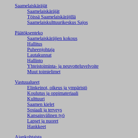
Saamelaiskäräjät
Saamelaiskäräjät
Töissä Saamelaiskäräjillä
Saamelaiskulttuuri­keskus Sajos
Päätöksenteko
Saamelaiskäräjien kokous
Hallitus
Puheenjohtaja
Lautakunnat
Hallinto
Yhteistoiminta- ja neuvotteluvelvoite
Muut toimielimet
Vastuualueet
Elinkeinot, oikeus ja ympäristö
Koulutus ja oppimateriaali
Kulttuuri
Saamen kielet
Sosiaali ja terveys
Kansainvälinen työ
Lapset ja nuoret
Hankkeet
Ajankohtaista