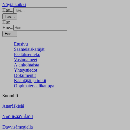
Näytä kaikki
Hae...
Hae...
Hae
Hae...
Hae...
Etusivu
Saamelaiskäräjät
Päätöksenteko
Vastuualueet
Ajankohtaista
Yhteystiedot
Dokumentit
Kääntäjät ja tulkit
Oppimateriaalikauppa
Suomi
fi
Anarâškielâ
Nuõrttsääʹmǩiõll
Davvisámegiella