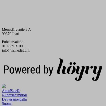
Menesjärventie 2 A
99870 Inari
Puhelinvaihde
010 839 3100
info@samediggi.fi
Digi- ja mainostoimisto Höyry Rovaniemi ja Oulu
Anarâškielâ
Nuõrttsääʹmǩiõll
Davvisámegiella
Suomi