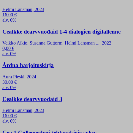
Helmi Länsman, 2023
16,00
€
alv. 0%
Cealkke dearvvuođaid 1-4 dialogien digitallenne
Veikko Aikio, Susanna Guttorm, Helmi Länsman ..., 2022
0,00
€
alv. 0%
Árdna harjoituskirja
Aura Pieski, 2024
30,00
€
alv. 0%
Cealkke dearvvuođaid 3
Helmi Länsman, 2023
16,00
€
alv. 0%
Gea 1 Gollemeahcci tehtäväkirja syksy