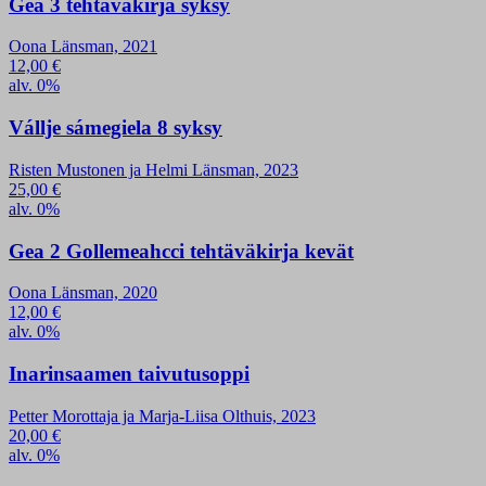
Gea 3 tehtäväkirja syksy
Oona Länsman, 2021
12,00
€
alv. 0%
Vállje sámegiela 8 syksy
Risten Mustonen ja Helmi Länsman, 2023
25,00
€
alv. 0%
Gea 2 Gollemeahcci tehtäväkirja kevät
Oona Länsman, 2020
12,00
€
alv. 0%
Inarinsaamen taivutusoppi
Petter Morottaja ja Marja-Liisa Olthuis, 2023
20,00
€
alv. 0%