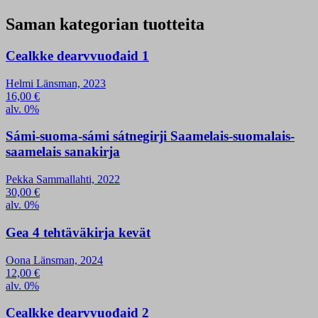
Saman kategorian tuotteita
Cealkke dearvvuođaid 1
Helmi Länsman, 2023
16,00
€
alv. 0%
Sámi-suoma-sámi sátnegirji Saamelais-suomalais-
saamelais sanakirja
Pekka Sammallahti, 2022
30,00
€
alv. 0%
Gea 4 tehtäväkirja kevät
Oona Länsman, 2024
12,00
€
alv. 0%
Cealkke dearvvuođaid 2