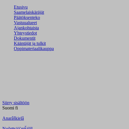
Etusivu
Saamelaiskäräjät
Päätöksenteko
Vastuualueet
Ajankohtaista
Yhteystiedot
Dokumentit
Kääntäjät ja tulkit
Oppimateriaalikauppa
Siirry sisältöön
Suomi
fi
Anarâškielâ
Nuõrttsääʹmǩiõll