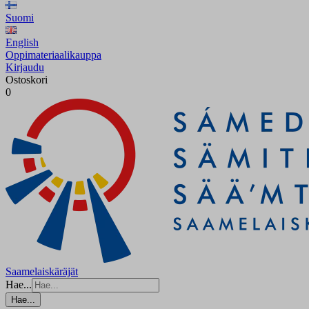
Suomi
English
Oppimateriaalikauppa
Kirjaudu
Ostoskori
0
Saamelaiskäräjät
Hae...
Hae...