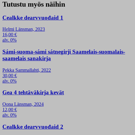
Tutustu myös näihin
Cealkke dearvvuođaid 1
Helmi Länsman, 2023
16,00
€
alv. 0%
Sámi-suoma-sámi sátnegirji Saamelais-suomalais-
saamelais sanakirja
Pekka Sammallahti, 2022
30,00
€
alv. 0%
Gea 4 tehtäväkirja kevät
Oona Länsman, 2024
12,00
€
alv. 0%
Cealkke dearvvuođaid 2