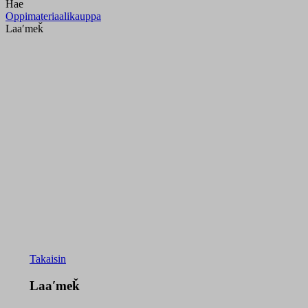
Hae
Oppimateriaalikauppa
Laaʹmeǩ
Takaisin
Laaʹmeǩ