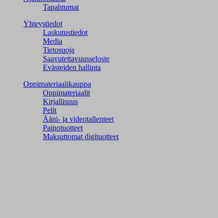
Tapahtumat
Yhteystiedot
Laskutustiedot
Media
Tietosuoja
Saavutettavuusseloste
Evästeiden hallinta
Oppimateriaalikauppa
Oppimateriaalit
Kirjallisuus
Pelit
Ääni- ja videotallenteet
Painotuotteet
Maksuttomat digituotteet