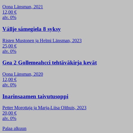
Oona Länsman, 2021
12,00
€
alv. 0%
Vállje sámegiela 8 syksy
Risten Mustonen ja Helmi Länsman, 2023
25,00
€
alv. 0%
Gea 2 Gollemeahcci tehtäväkirja kevät
Oona Länsman, 2020
12,00
€
alv. 0%
Inarinsaamen taivutusoppi
Petter Morottaja ja Marja-Liisa Olthuis, 2023
20,00
€
alv. 0%
Palaa alkuun