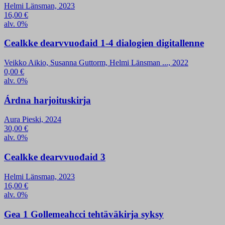
Helmi Länsman, 2023
16,00
€
alv. 0%
Cealkke dearvvuođaid 1-4 dialogien digitallenne
Veikko Aikio, Susanna Guttorm, Helmi Länsman ..., 2022
0,00
€
alv. 0%
Árdna harjoituskirja
Aura Pieski, 2024
30,00
€
alv. 0%
Cealkke dearvvuođaid 3
Helmi Länsman, 2023
16,00
€
alv. 0%
Gea 1 Gollemeahcci tehtäväkirja syksy