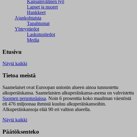
Kansainvälinen työ
Lapset ja nuoret
Hankkeet
Ajankohtaista
Tapahtumat
Yhteystiedot
Laskutustiedot
Media
Etusivu
Näytä kaikki
Tietoa meistä
Saamelaiset ovat Euroopan unionin alueen ainoa tunnustettu
alkuperäiskansa. Saamelaisten alkuperäiskansa-asema on vahvistettu
Suomen perustuslaissa
.
Noin 6 prosenttia koko maailman väestöstä
eli 476 miljoonaa ihmistä kuuluu alkuperäiskansoihin.
Alkuperäiskansoja elää 90 eri valtion alueella.
Näytä kaikki
Päätöksenteko