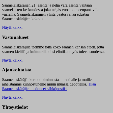
Saamelaiskäräjien 21 jäsentä ja neljä varajäsentä valitaan
saamelaisten keskuudessa joka neljäs vuosi toimeenpantavilla
vaaleilla. Saamelaiskäräjien ylintä päätösvaltaa edustaa
Saamelaiskäräjien kokous.
Näytä kaikki
Vastuualueet
Saamelaiskäräjillä t
eemme töitä koko saamen kansan eteen, jotta
saamen kielillä ja kulttuurilla olisi elintilaa myös tulevaisuudessa.
Näytä kaikki
Ajankohtaista
Saamelaiskäräjät kertoo toiminnastaan medialle ja muille
aiheistamme kiinnostuneille muun muassa tiedotteilla.
Tilaa
Saamelaiskäräjien tiedotteet sähköpostiisi
.
Näytä kaikki
Yhteystiedot