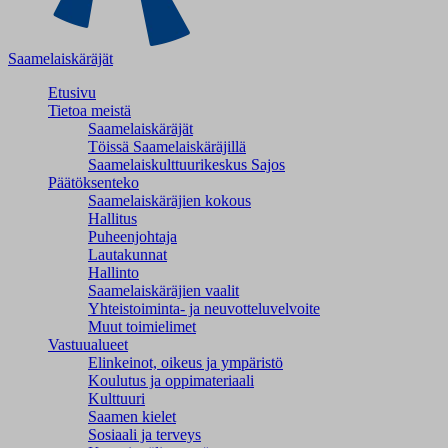
Saamelaiskäräjät
Etusivu
Tietoa meistä
Saamelaiskäräjät
Töissä Saamelaiskäräjillä
Saamelaiskulttuuri­keskus Sajos
Päätöksenteko
Saamelaiskäräjien kokous
Hallitus
Puheenjohtaja
Lautakunnat
Hallinto
Saamelaiskäräjien vaalit
Yhteistoiminta- ja neuvotteluvelvoite
Muut toimielimet
Vastuualueet
Elinkeinot, oikeus ja ympäristö
Koulutus ja oppimateriaali
Kulttuuri
Saamen kielet
Sosiaali ja terveys