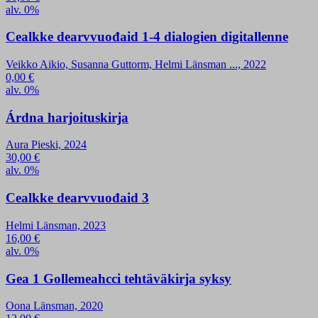
alv. 0%
Cealkke dearvvuođaid 1-4 dialogien digitallenne
Veikko Aikio, Susanna Guttorm, Helmi Länsman ..., 2022
0,00
€
alv. 0%
Árdna harjoituskirja
Aura Pieski, 2024
30,00
€
alv. 0%
Cealkke dearvvuođaid 3
Helmi Länsman, 2023
16,00
€
alv. 0%
Gea 1 Gollemeahcci tehtäväkirja syksy
Oona Länsman, 2020