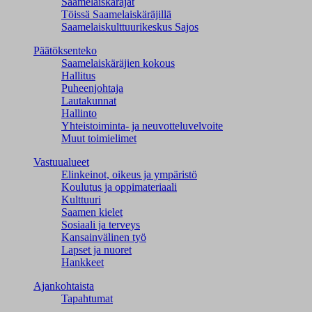
Saamelaiskäräjät
Töissä Saamelaiskäräjillä
Saamelaiskulttuuri­keskus Sajos
Päätöksenteko
Saamelaiskäräjien kokous
Hallitus
Puheenjohtaja
Lautakunnat
Hallinto
Yhteistoiminta- ja neuvotteluvelvoite
Muut toimielimet
Vastuualueet
Elinkeinot, oikeus ja ympäristö
Koulutus ja oppimateriaali
Kulttuuri
Saamen kielet
Sosiaali ja terveys
Kansainvälinen työ
Lapset ja nuoret
Hankkeet
Ajankohtaista
Tapahtumat