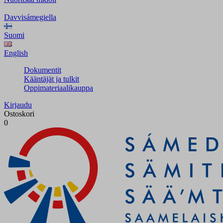
Davvisámegiella
Suomi
English
Dokumentit
Kääntäjät ja tulkit
Oppimateriaalikauppa
Kirjaudu
Ostoskori
0