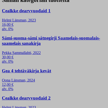
Saman kategorian tuotteita
Cealkke dearvvuođaid 1
Helmi Länsman, 2023
16,00
€
alv. 0%
Sámi-suoma-sámi sátnegirji Saamelais-suomalais-
saamelais sanakirja
Pekka Sammallahti, 2022
30,00
€
alv. 0%
Gea 4 tehtäväkirja kevät
Oona Länsman, 2024
12,00
€
alv. 0%
Cealkke dearvvuođaid 2
Helmi Länsman, 2023