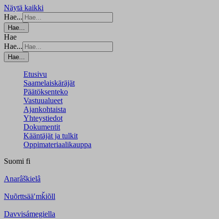
Näytä kaikki
Hae...
Hae...
Hae
Hae...
Hae...
Etusivu
Saamelaiskäräjät
Päätöksenteko
Vastuualueet
Ajankohtaista
Yhteystiedot
Dokumentit
Kääntäjät ja tulkit
Oppimateriaalikauppa
Suomi
fi
Anarâškielâ
Nuõrttsääʹmǩiõll
Davvisámegiella