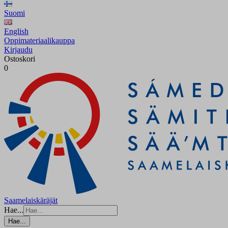
Suomi
English
Oppimateriaalikauppa
Kirjaudu
Ostoskori
0
Saamelaiskäräjät
Hae...
Hae...