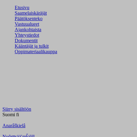
Etusivu
Saamelaiskäräjät
Päätöksenteko
Vastuualueet
Ajankohtaista
Yhteystiedot
Dokumentit
Kääntäjät ja tulkit
Oppimateriaalikauppa
Siirry sisältöön
Suomi
fi
Anarâškielâ
Nuõrttsääʹmǩiõll