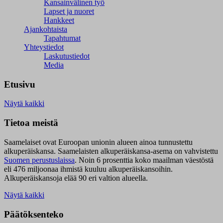
Kansainvälinen työ
Lapset ja nuoret
Hankkeet
Ajankohtaista
Tapahtumat
Yhteystiedot
Laskutustiedot
Media
Etusivu
Näytä kaikki
Tietoa meistä
Saamelaiset ovat Euroopan unionin alueen ainoa tunnustettu
alkuperäiskansa. Saamelaisten alkuperäiskansa-asema on vahvistettu
Suomen perustuslaissa
.
Noin 6 prosenttia koko maailman väestöstä
eli 476 miljoonaa ihmistä kuuluu alkuperäiskansoihin.
Alkuperäiskansoja elää 90 eri valtion alueella.
Näytä kaikki
Päätöksenteko