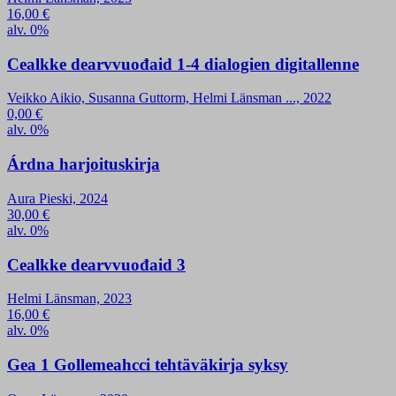
16,00
€
alv. 0%
Cealkke dearvvuođaid 1-4 dialogien digitallenne
Veikko Aikio, Susanna Guttorm, Helmi Länsman ..., 2022
0,00
€
alv. 0%
Árdna harjoituskirja
Aura Pieski, 2024
30,00
€
alv. 0%
Cealkke dearvvuođaid 3
Helmi Länsman, 2023
16,00
€
alv. 0%
Gea 1 Gollemeahcci tehtäväkirja syksy