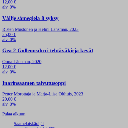
12,00
€
alv. 0%
Vállje sámegiela 8 syksy
Risten Mustonen ja Helmi Länsman, 2023
25,00
€
alv. 0%
Gea 2 Gollemeahcci tehtäväkirja kevät
Oona Länsman, 2020
12,00
€
alv. 0%
Inarinsaamen taivutusoppi
Petter Morottaja ja Marja-Liisa Olthuis, 2023
20,00
€
alv. 0%
Palaa alkuun
Saamelaiskäräjät