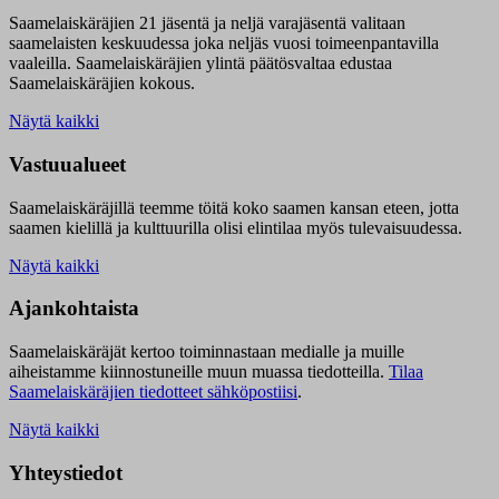
Saamelaiskäräjien 21 jäsentä ja neljä varajäsentä valitaan
saamelaisten keskuudessa joka neljäs vuosi toimeenpantavilla
vaaleilla. Saamelaiskäräjien ylintä päätösvaltaa edustaa
Saamelaiskäräjien kokous.
Näytä kaikki
Vastuualueet
Saamelaiskäräjillä t
eemme töitä koko saamen kansan eteen, jotta
saamen kielillä ja kulttuurilla olisi elintilaa myös tulevaisuudessa.
Näytä kaikki
Ajankohtaista
Saamelaiskäräjät kertoo toiminnastaan medialle ja muille
aiheistamme kiinnostuneille muun muassa tiedotteilla.
Tilaa
Saamelaiskäräjien tiedotteet sähköpostiisi
.
Näytä kaikki
Yhteystiedot