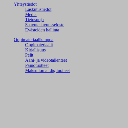
Yhteystiedot
Laskutustiedot
Media
Tietosuoja
Saavutettavuusseloste
Evästeiden hallinta
Oppimateriaalikauppa
Oppimateriaalit
Kirjallisuus
Pelit
Ääni- ja videotallenteet
Painotuotteet
Maksuttomat digituotteet