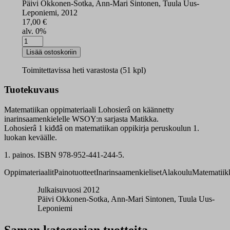
Päivi Okkonen-Sotka, Ann-Mari Sintonen, Tuula Uus-
Leponiemi, 2012
17,00
€
alv. 0%
Lohosierâ
1
Lisää ostoskoriin
kevät
määrä
Toimitettavissa heti varastosta (51 kpl)
Tuotekuvaus
Matematiikan oppimateriaali Lohosierâ on käännetty
inarinsaamenkielelle WSOY:n sarjasta Matikka.
Lohosierâ 1 kiđđâ on matematiikan oppikirja peruskoulun 1.
luokan keväälle.
1. painos. ISBN 978-952-441-244-5.
Oppimateriaalit
Painotuotteet
Inarinsaamenkieliset
Alakoulu
Matematiik
Julkaisuvuosi 2012
Päivi Okkonen-Sotka, Ann-Mari Sintonen, Tuula Uus-
Leponiemi