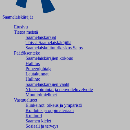
Saamelaiskäräjät
Etusivu
Tietoa meistä
Saamelaiskäräjät
Töissä Saamelaiskäräjillä
Saamelaiskulttuuri­keskus Sajos
Päätöksenteko
Saamelaiskäräjien kokous
Hallitus
Puheenjohtaja
Lautakunnat
Hallinto
Saamelaiskäräjien vaalit
Yhteistoiminta- ja neuvotteluvelvoite
Muut toimielimet
Vastuualueet
Elinkeinot, oikeus ja ympäristö
Koulutus ja oppimateriaali
Kulttuuri
Saamen kielet
Sosiaali ja terveys