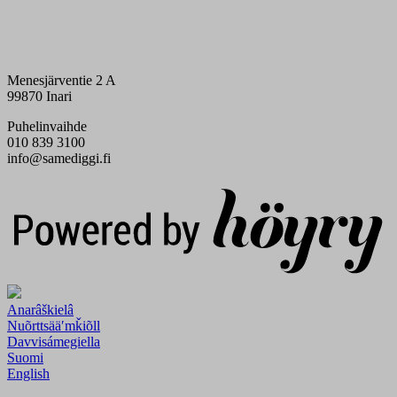
Menesjärventie 2 A
99870 Inari
Puhelinvaihde
010 839 3100
info@samediggi.fi
Digi- ja mainostoimisto Höyry Rovaniemi ja Oulu
Anarâškielâ
Nuõrttsääʹmǩiõll
Davvisámegiella
Suomi
English