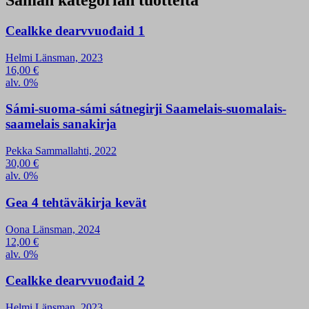
Saman kategorian tuotteita
Cealkke dearvvuođaid 1
Helmi Länsman, 2023
16,00
€
alv. 0%
Sámi-suoma-sámi sátnegirji Saamelais-suomalais-
saamelais sanakirja
Pekka Sammallahti, 2022
30,00
€
alv. 0%
Gea 4 tehtäväkirja kevät
Oona Länsman, 2024
12,00
€
alv. 0%
Cealkke dearvvuođaid 2
Helmi Länsman, 2023