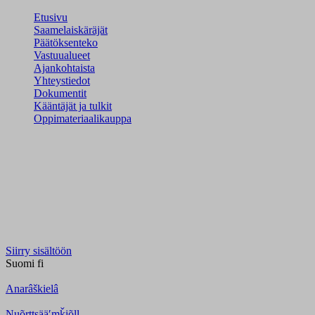
Etusivu
Saamelaiskäräjät
Päätöksenteko
Vastuualueet
Ajankohtaista
Yhteystiedot
Dokumentit
Kääntäjät ja tulkit
Oppimateriaalikauppa
Siirry sisältöön
Suomi
fi
Anarâškielâ
Nuõrttsääʹmǩiõll