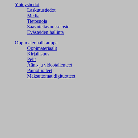
Yhteystiedot
Laskutustiedot
Media
Tietosuoja
Saavutettavuusseloste
Evästeiden hallinta
Oppimateriaalikauppa
Oppimateriaalit
Kirjallisuus
Pelit
Ääni- ja videotallenteet
Painotuotteet
Maksuttomat digituotteet