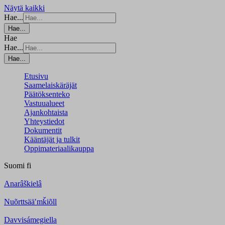
Näytä kaikki
Hae...
Hae...
Hae
Hae...
Hae...
Etusivu
Saamelaiskäräjät
Päätöksenteko
Vastuualueet
Ajankohtaista
Yhteystiedot
Dokumentit
Kääntäjät ja tulkit
Oppimateriaalikauppa
Suomi
fi
Anarâškielâ
Nuõrttsääʹmǩiõll
Davvisámegiella