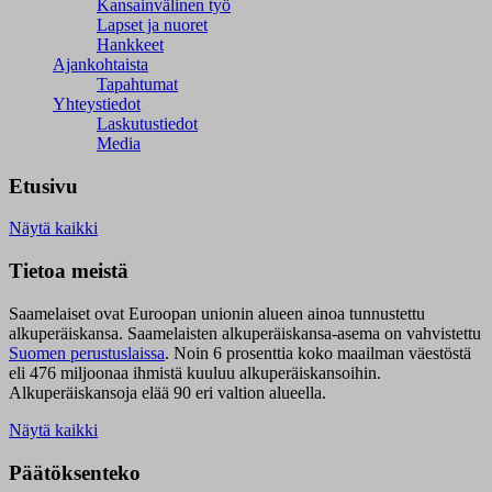
Kansainvälinen työ
Lapset ja nuoret
Hankkeet
Ajankohtaista
Tapahtumat
Yhteystiedot
Laskutustiedot
Media
Etusivu
Näytä kaikki
Tietoa meistä
Saamelaiset ovat Euroopan unionin alueen ainoa tunnustettu
alkuperäiskansa. Saamelaisten alkuperäiskansa-asema on vahvistettu
Suomen perustuslaissa
.
Noin 6 prosenttia koko maailman väestöstä
eli 476 miljoonaa ihmistä kuuluu alkuperäiskansoihin.
Alkuperäiskansoja elää 90 eri valtion alueella.
Näytä kaikki
Päätöksenteko