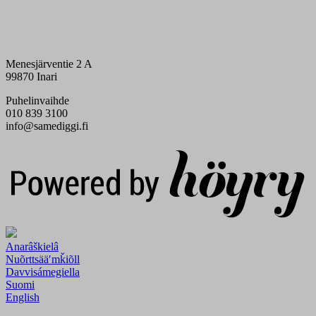
Menesjärventie 2 A
99870 Inari
Puhelinvaihde
010 839 3100
info@samediggi.fi
Digi- ja mainostoimisto Höyry Rovaniemi ja Oulu
Anarâškielâ
Nuõrttsääʹmǩiõll
Davvisámegiella
Suomi
English