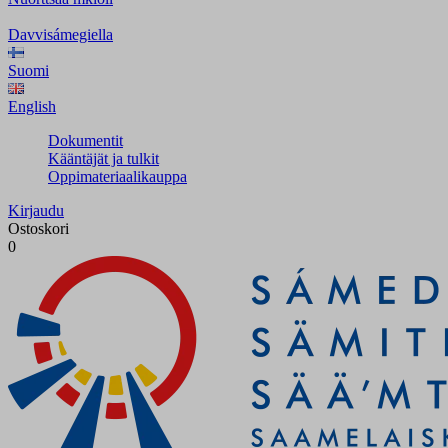
Davvisámegiella
Suomi
English
Dokumentit
Kääntäjät ja tulkit
Oppimateriaalikauppa
Kirjaudu
Ostoskori
0