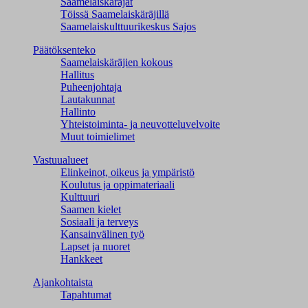
Saamelaiskäräjät
Töissä Saamelaiskäräjillä
Saamelaiskulttuuri­keskus Sajos
Päätöksenteko
Saamelaiskäräjien kokous
Hallitus
Puheenjohtaja
Lautakunnat
Hallinto
Yhteistoiminta- ja neuvotteluvelvoite
Muut toimielimet
Vastuualueet
Elinkeinot, oikeus ja ympäristö
Koulutus ja oppimateriaali
Kulttuuri
Saamen kielet
Sosiaali ja terveys
Kansainvälinen työ
Lapset ja nuoret
Hankkeet
Ajankohtaista
Tapahtumat