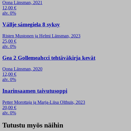
Oona Länsman, 2021
12,00
€
alv. 0%
Vállje sámegiela 8 syksy
Risten Mustonen ja Helmi Länsman, 2023
25,00
€
alv. 0%
Gea 2 Gollemeahcci tehtäväkirja kevät
Oona Länsman, 2020
12,00
€
alv. 0%
Inarinsaamen taivutusoppi
Petter Morottaja ja Marja-Liisa Olthuis, 2023
20,00
€
alv. 0%
Tutustu myös näihin