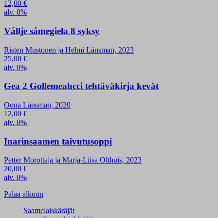
12,00
€
alv. 0%
Vállje sámegiela 8 syksy
Risten Mustonen ja Helmi Länsman, 2023
25,00
€
alv. 0%
Gea 2 Gollemeahcci tehtäväkirja kevät
Oona Länsman, 2020
12,00
€
alv. 0%
Inarinsaamen taivutusoppi
Petter Morottaja ja Marja-Liisa Olthuis, 2023
20,00
€
alv. 0%
Palaa alkuun
Saamelaiskäräjät