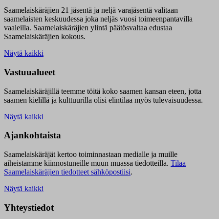
Saamelaiskäräjien 21 jäsentä ja neljä varajäsentä valitaan
saamelaisten keskuudessa joka neljäs vuosi toimeenpantavilla
vaaleilla. Saamelaiskäräjien ylintä päätösvaltaa edustaa
Saamelaiskäräjien kokous.
Näytä kaikki
Vastuualueet
Saamelaiskäräjillä t
eemme töitä koko saamen kansan eteen, jotta
saamen kielillä ja kulttuurilla olisi elintilaa myös tulevaisuudessa.
Näytä kaikki
Ajankohtaista
Saamelaiskäräjät kertoo toiminnastaan medialle ja muille
aiheistamme kiinnostuneille muun muassa tiedotteilla.
Tilaa
Saamelaiskäräjien tiedotteet sähköpostiisi
.
Näytä kaikki
Yhteystiedot