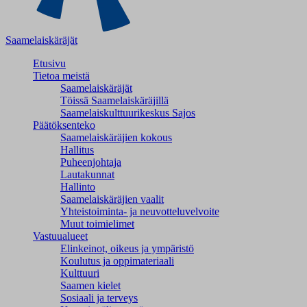
Saamelaiskäräjät
Etusivu
Tietoa meistä
Saamelaiskäräjät
Töissä Saamelaiskäräjillä
Saamelaiskulttuuri­keskus Sajos
Päätöksenteko
Saamelaiskäräjien kokous
Hallitus
Puheenjohtaja
Lautakunnat
Hallinto
Saamelaiskäräjien vaalit
Yhteistoiminta- ja neuvotteluvelvoite
Muut toimielimet
Vastuualueet
Elinkeinot, oikeus ja ympäristö
Koulutus ja oppimateriaali
Kulttuuri
Saamen kielet
Sosiaali ja terveys