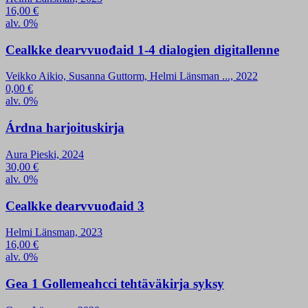
16,00
€
alv. 0%
Cealkke dearvvuođaid 1-4 dialogien digitallenne
Veikko Aikio, Susanna Guttorm, Helmi Länsman ..., 2022
0,00
€
alv. 0%
Árdna harjoituskirja
Aura Pieski, 2024
30,00
€
alv. 0%
Cealkke dearvvuođaid 3
Helmi Länsman, 2023
16,00
€
alv. 0%
Gea 1 Gollemeahcci tehtäväkirja syksy