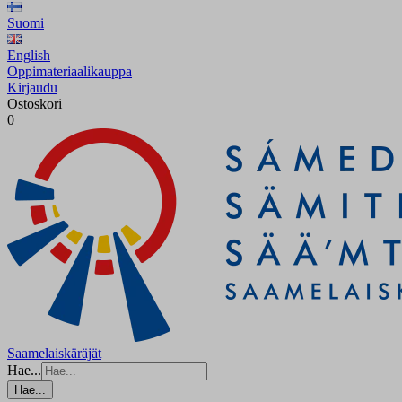
Suomi
English
Oppimateriaalikauppa
Kirjaudu
Ostoskori
0
Saamelaiskäräjät
Hae...
Hae...