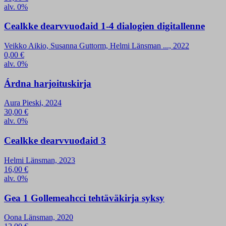
alv. 0%
Cealkke dearvvuođaid 1-4 dialogien digitallenne
Veikko Aikio, Susanna Guttorm, Helmi Länsman ..., 2022
0,00
€
alv. 0%
Árdna harjoituskirja
Aura Pieski, 2024
30,00
€
alv. 0%
Cealkke dearvvuođaid 3
Helmi Länsman, 2023
16,00
€
alv. 0%
Gea 1 Gollemeahcci tehtäväkirja syksy
Oona Länsman, 2020