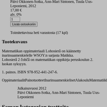
Päivi Okkonen-Sotka, Ann-Mari Sintonen, Tuula Uus-
Leponiemi, 2012
17,00
€
alv. 0%
Lohosierâ
2
Lisää ostoskoriin
syksy
määrä
Toimitettavissa heti varastosta (17 kpl)
Tuotekuvaus
Matematiikan oppimateriaali Lohosierâ on käännetty
inarinsaamenkielelle WSOY:n sarjasta Matikka.
Lohosierâ 2 čohčâ on matematiikan oppikirja peruskoulun 2.
luokan syksyyn.
1. painos. ISBN 978-952-441-247-6.
Oppimateriaalit
Painotuotteet
Inarinsaamenkieliset
Alakoulu
Matematiik
Julkaisuvuosi 2012
Päivi Okkonen-Sotka, Ann-Mari Sintonen, Tuula Uus-
Leponiemi