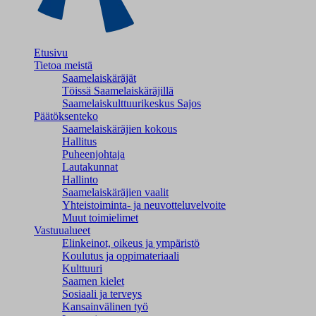
Etusivu
Tietoa meistä
Saamelaiskäräjät
Töissä Saamelaiskäräjillä
Saamelaiskulttuuri­keskus Sajos
Päätöksenteko
Saamelaiskäräjien kokous
Hallitus
Puheenjohtaja
Lautakunnat
Hallinto
Saamelaiskäräjien vaalit
Yhteistoiminta- ja neuvotteluvelvoite
Muut toimielimet
Vastuualueet
Elinkeinot, oikeus ja ympäristö
Koulutus ja oppimateriaali
Kulttuuri
Saamen kielet
Sosiaali ja terveys
Kansainvälinen työ