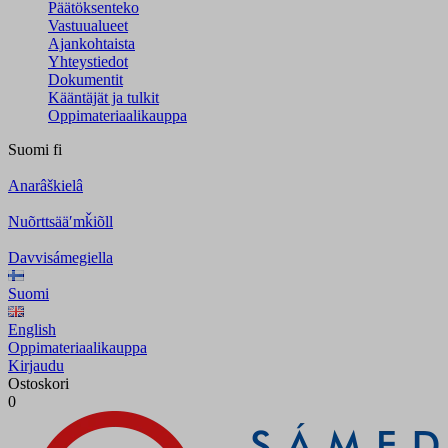
Päätöksenteko
Vastuualueet
Ajankohtaista
Yhteystiedot
Dokumentit
Kääntäjät ja tulkit
Oppimateriaalikauppa
Suomi
fi
Anarâškielâ
Nuõrttsääʹmǩiõll
Davvisámegiella
Suomi
English
Oppimateriaalikauppa
Kirjaudu
Ostoskori
0