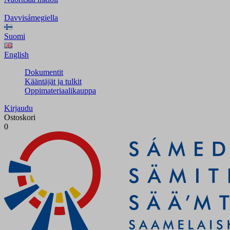
Davvisámegiella
Suomi
English
Dokumentit
Kääntäjät ja tulkit
Oppimateriaalikauppa
Kirjaudu
Ostoskori
0