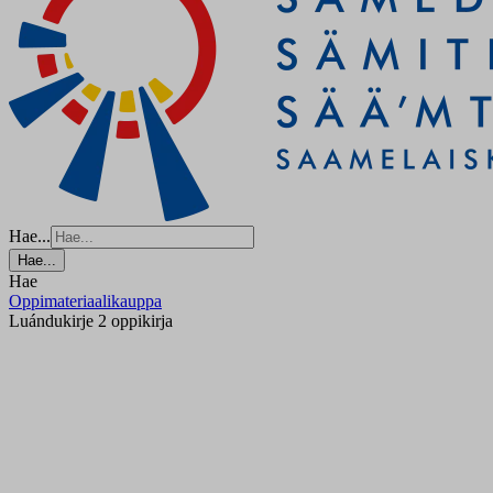
Hae...
Hae...
Hae
Oppimateriaalikauppa
Luándukirje 2 oppikirja