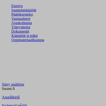
Etusivu
Saamelaiskäräjät
Päätöksenteko
Vastuualueet
Ajankohtaista
Yhteystiedot
Dokumentit
Kääntäjät ja tulkit
Oppimateriaalikauppa
Siirry sisältöön
Suomi
fi
Anarâškielâ
Nuõrttsääʹmǩiõll