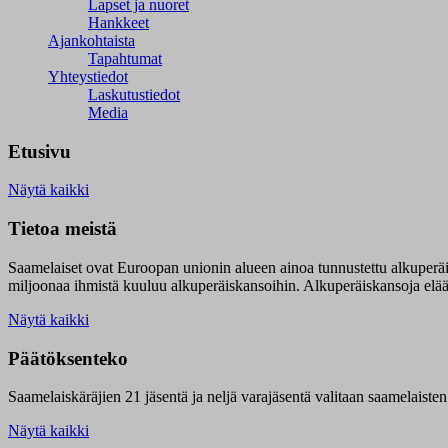
Lapset ja nuoret
Hankkeet
Ajankohtaista
Tapahtumat
Yhteystiedot
Laskutustiedot
Media
Etusivu
Näytä kaikki
Tietoa meistä
Saamelaiset ovat Euroopan unionin alueen ainoa tunnustettu alkuperä
miljoonaa ihmistä kuuluu alkuperäiskansoihin. Alkuperäiskansoja elää 9
Näytä kaikki
Päätöksenteko
Saamelaiskäräjien 21 jäsentä ja neljä varajäsentä valitaan saamelaiste
Näytä kaikki