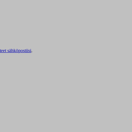
teet sähköpostiisi
.