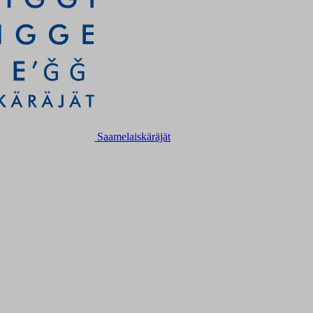
Saamelaiskäräjät