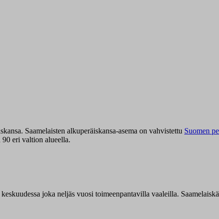
iskansa. Saamelaisten alkuperäiskansa-asema on vahvistettu
Suomen per
0 eri valtion alueella.
n keskuudessa joka neljäs vuosi toimeenpantavilla vaaleilla. Saamelaisk