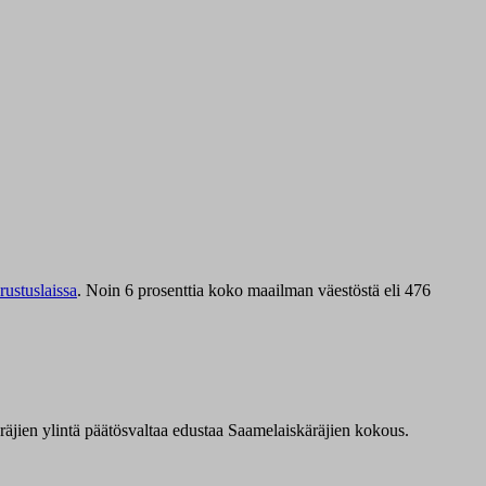
ustuslaissa
.
Noin 6 prosenttia koko maailman väestöstä eli 476
äräjien ylintä päätösvaltaa edustaa Saamelaiskäräjien kokous.