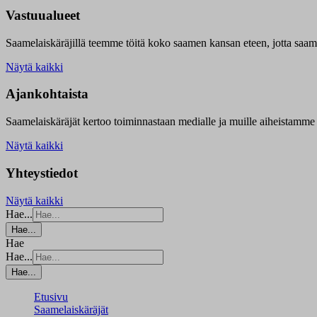
Vastuualueet
Saamelaiskäräjillä t
eemme töitä koko saamen kansan eteen, jotta saamen 
Näytä kaikki
Ajankohtaista
Saamelaiskäräjät kertoo toiminnastaan medialle ja muille aiheistamme 
Näytä kaikki
Yhteystiedot
Näytä kaikki
Hae...
Hae...
Hae
Hae...
Hae...
Etusivu
Saamelaiskäräjät