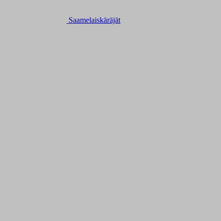
Saamelaiskäräjät