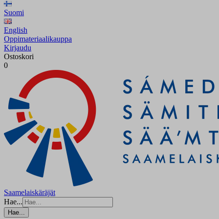
Suomi
English
Oppimateriaalikauppa
Kirjaudu
Ostoskori
0
Saamelaiskäräjät
Hae...
Hae...