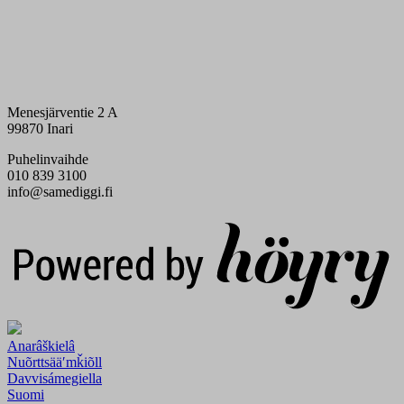
Menesjärventie 2 A
99870 Inari
Puhelinvaihde
010 839 3100
info@samediggi.fi
Digi- ja mainostoimisto Höyry Rovaniemi ja Oulu
Anarâškielâ
Nuõrttsääʹmǩiõll
Davvisámegiella
Suomi