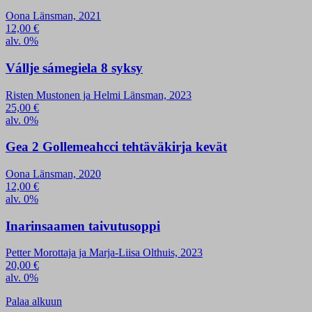
Oona Länsman, 2021
12,00
€
alv. 0%
Vállje sámegiela 8 syksy
Risten Mustonen ja Helmi Länsman, 2023
25,00
€
alv. 0%
Gea 2 Gollemeahcci tehtäväkirja kevät
Oona Länsman, 2020
12,00
€
alv. 0%
Inarinsaamen taivutusoppi
Petter Morottaja ja Marja-Liisa Olthuis, 2023
20,00
€
alv. 0%
Palaa alkuun