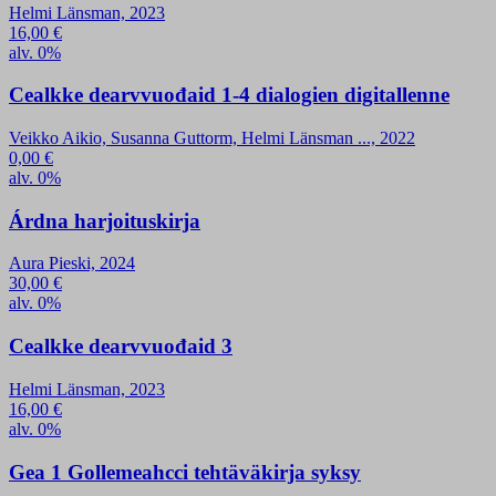
Helmi Länsman, 2023
16,00
€
alv. 0%
Cealkke dearvvuođaid 1-4 dialogien digitallenne
Veikko Aikio, Susanna Guttorm, Helmi Länsman ..., 2022
0,00
€
alv. 0%
Árdna harjoituskirja
Aura Pieski, 2024
30,00
€
alv. 0%
Cealkke dearvvuođaid 3
Helmi Länsman, 2023
16,00
€
alv. 0%
Gea 1 Gollemeahcci tehtäväkirja syksy