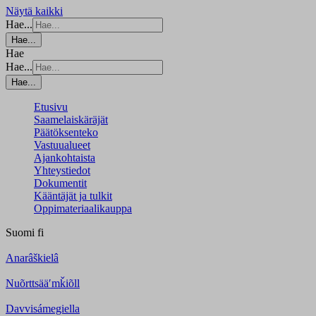
Näytä kaikki
Hae...
Hae...
Hae
Hae...
Hae...
Etusivu
Saamelaiskäräjät
Päätöksenteko
Vastuualueet
Ajankohtaista
Yhteystiedot
Dokumentit
Kääntäjät ja tulkit
Oppimateriaalikauppa
Suomi
fi
Anarâškielâ
Nuõrttsääʹmǩiõll
Davvisámegiella