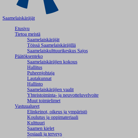
Saamelaiskäräjät
Etusivu
Tietoa meistä
Saamelaiskäräjät
Töissä Saamelaiskäräjillä
Saamelaiskulttuuri­keskus Sajos
Päätöksenteko
Saamelaiskäräjien kokous
Hallitus
Puheenjohtaja
Lautakunnat
Hallinto
Saamelaiskäräjien vaalit
Yhteistoiminta- ja neuvotteluvelvoite
Muut toimielimet
Vastuualueet
Elinkeinot, oikeus ja ympäristö
Koulutus ja oppimateriaali
Kulttuuri
Saamen kielet
Sosiaali ja terveys