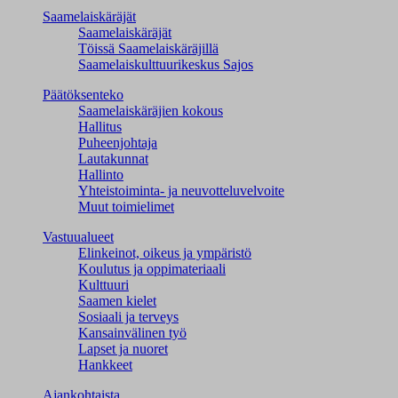
Saamelaiskäräjät
Saamelaiskäräjät
Töissä Saamelaiskäräjillä
Saamelaiskulttuuri­keskus Sajos
Päätöksenteko
Saamelaiskäräjien kokous
Hallitus
Puheenjohtaja
Lautakunnat
Hallinto
Yhteistoiminta- ja neuvotteluvelvoite
Muut toimielimet
Vastuualueet
Elinkeinot, oikeus ja ympäristö
Koulutus ja oppimateriaali
Kulttuuri
Saamen kielet
Sosiaali ja terveys
Kansainvälinen työ
Lapset ja nuoret
Hankkeet
Ajankohtaista