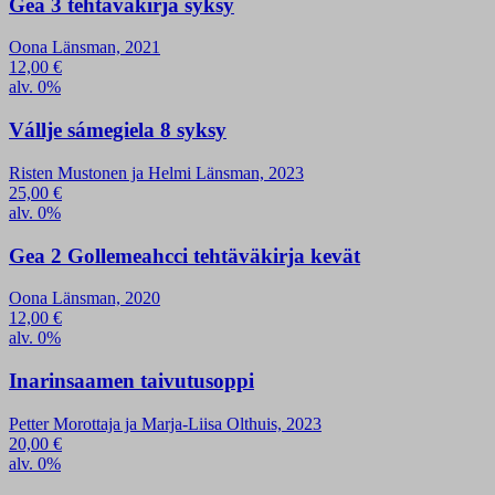
Gea 3 tehtäväkirja syksy
Oona Länsman, 2021
12,00
€
alv. 0%
Vállje sámegiela 8 syksy
Risten Mustonen ja Helmi Länsman, 2023
25,00
€
alv. 0%
Gea 2 Gollemeahcci tehtäväkirja kevät
Oona Länsman, 2020
12,00
€
alv. 0%
Inarinsaamen taivutusoppi
Petter Morottaja ja Marja-Liisa Olthuis, 2023
20,00
€
alv. 0%