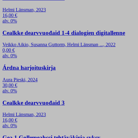
Helmi Länsman, 2023
16,00
€
alv. 0%
Cealkke dearvvuođaid 1-4 dialogien digitallenne
Veikko Aikio, Susanna Guttorm, Helmi Länsman ..., 2022
0,00
€
alv. 0%
Árdna harjoituskirja
Aura Pieski, 2024
30,00
€
alv. 0%
Cealkke dearvvuođaid 3
Helmi Länsman, 2023
16,00
€
alv. 0%
Gea 1 Gollemeahcci tehtäväkirja syksy