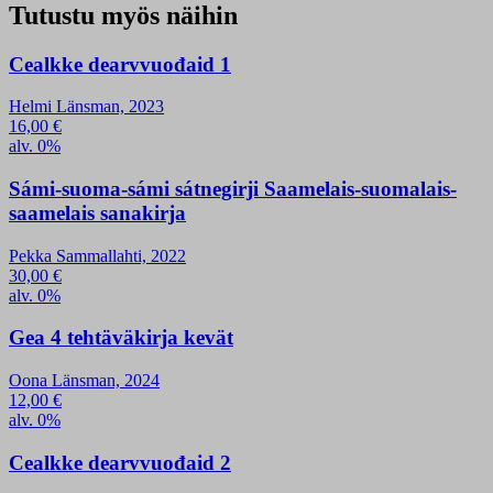
Tutustu myös näihin
Cealkke dearvvuođaid 1
Helmi Länsman, 2023
16,00
€
alv. 0%
Sámi-suoma-sámi sátnegirji Saamelais-suomalais-
saamelais sanakirja
Pekka Sammallahti, 2022
30,00
€
alv. 0%
Gea 4 tehtäväkirja kevät
Oona Länsman, 2024
12,00
€
alv. 0%
Cealkke dearvvuođaid 2