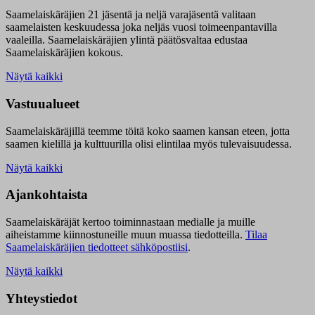
Saamelaiskäräjien 21 jäsentä ja neljä varajäsentä valitaan
saamelaisten keskuudessa joka neljäs vuosi toimeenpantavilla
vaaleilla. Saamelaiskäräjien ylintä päätösvaltaa edustaa
Saamelaiskäräjien kokous.
Näytä kaikki
Vastuualueet
Saamelaiskäräjillä t
eemme töitä koko saamen kansan eteen, jotta
saamen kielillä ja kulttuurilla olisi elintilaa myös tulevaisuudessa.
Näytä kaikki
Ajankohtaista
Saamelaiskäräjät kertoo toiminnastaan medialle ja muille
aiheistamme kiinnostuneille muun muassa tiedotteilla.
Tilaa
Saamelaiskäräjien tiedotteet sähköpostiisi
.
Näytä kaikki
Yhteystiedot