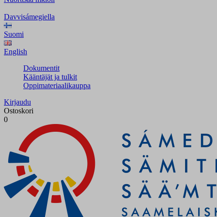
Davvisámegiella
Suomi
English
Dokumentit
Kääntäjät ja tulkit
Oppimateriaalikauppa
Kirjaudu
Ostoskori
0