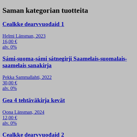
Saman kategorian tuotteita
Cealkke dearvvuođaid 1
Helmi Länsman, 2023
16,00
€
alv. 0%
Sámi-suoma-sámi sátnegirji Saamelais-suomalais-
saamelais sanakirja
Pekka Sammallahti, 2022
30,00
€
alv. 0%
Gea 4 tehtäväkirja kevät
Oona Länsman, 2024
12,00
€
alv. 0%
Cealkke dearvvuođaid 2