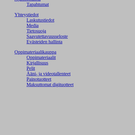
Tapahtumat
Yhteystiedot
Laskutustiedot
Media
Tietosuoja
Saavutettavuusseloste
Evästeiden hallinta
Oppimateriaalikauppa
Oppimateriaalit
Kirjallisuus
Pelit
Ääni- ja videotallenteet
Painotuotteet
Maksuttomat digituotteet