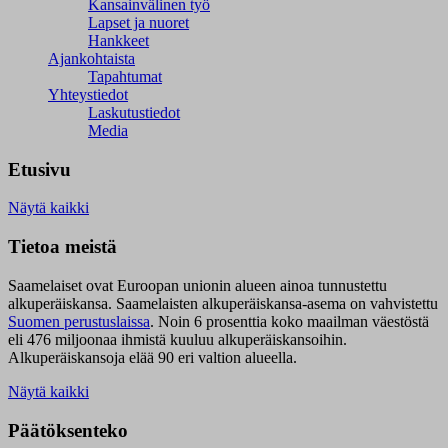
Kansainvälinen työ
Lapset ja nuoret
Hankkeet
Ajankohtaista
Tapahtumat
Yhteystiedot
Laskutustiedot
Media
Etusivu
Näytä kaikki
Tietoa meistä
Saamelaiset ovat Euroopan unionin alueen ainoa tunnustettu
alkuperäiskansa. Saamelaisten alkuperäiskansa-asema on vahvistettu
Suomen perustuslaissa
.
Noin 6 prosenttia koko maailman väestöstä
eli 476 miljoonaa ihmistä kuuluu alkuperäiskansoihin.
Alkuperäiskansoja elää 90 eri valtion alueella.
Näytä kaikki
Päätöksenteko