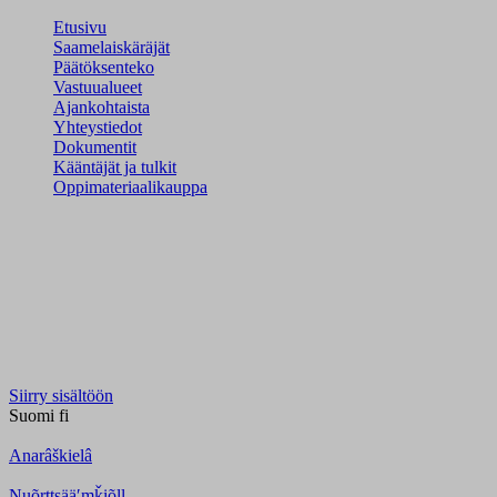
Etusivu
Saamelaiskäräjät
Päätöksenteko
Vastuualueet
Ajankohtaista
Yhteystiedot
Dokumentit
Kääntäjät ja tulkit
Oppimateriaalikauppa
Siirry sisältöön
Suomi
fi
Anarâškielâ
Nuõrttsääʹmǩiõll