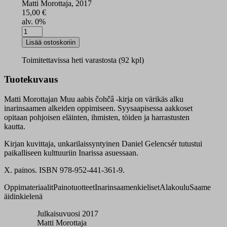
Matti Morottaja, 2017
15,00
€
alv. 0%
Muu
aabis
Lisää ostoskoriin
oppikirja
syksy
Toimitettavissa heti varastosta (92 kpl)
määrä
Tuotekuvaus
Matti Morottajan Muu aabis čohčâ -kirja on värikäs alku
inarinsaamen alkeiden oppimiseen. Syysaapisessa aakkoset
opitaan pohjoisen eläinten, ihmisten, töiden ja harrastusten
kautta.
Kirjan kuvittaja, unkarilaissyntyinen Daniel Gelencsér tutustui
paikalliseen kulttuuriin Inarissa asuessaan.
X. painos. ISBN 978-952-441-361-9.
Oppimateriaalit
Painotuotteet
Inarinsaamenkieliset
Alakoulu
Saame
äidinkielenä
Julkaisuvuosi 2017
Matti Morottaja