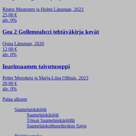
Risten Mustonen ja Helmi Länsman, 2023
25,00
€
alv. 0%
Gea 2 Gollemeahcci tehtäväkirja kevät
Oona Länsman, 2020
12,00
€
alv. 0%
Inarinsaamen taivutusoppi
Petter Morottaja ja Marja-Liisa Olthuis, 2023
20,00
€
alv. 0%
Palaa alkuun
Saamelaiskäräjät
Saamelaiskäräjät
Töissä Saamelaiskäräjillä
Saamelaiskulttuuri­keskus Sajos