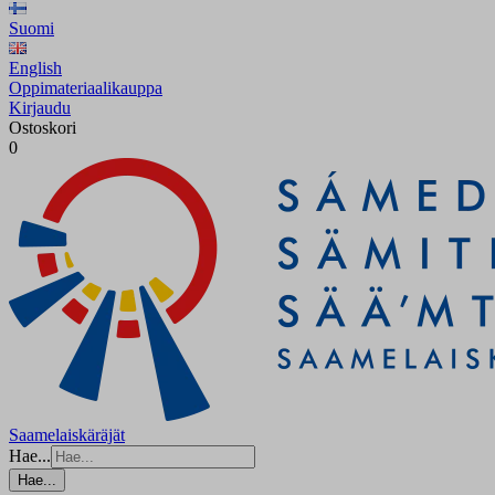
Suomi
English
Oppimateriaalikauppa
Kirjaudu
Ostoskori
0
Saamelaiskäräjät
Hae...
Hae...