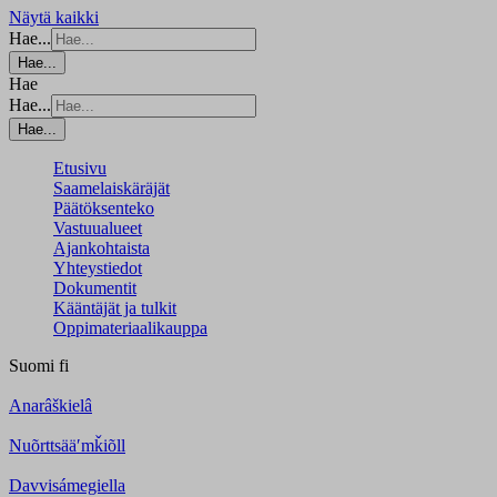
Näytä kaikki
Hae...
Hae...
Hae
Hae...
Hae...
Etusivu
Saamelaiskäräjät
Päätöksenteko
Vastuualueet
Ajankohtaista
Yhteystiedot
Dokumentit
Kääntäjät ja tulkit
Oppimateriaalikauppa
Suomi
fi
Anarâškielâ
Nuõrttsääʹmǩiõll
Davvisámegiella