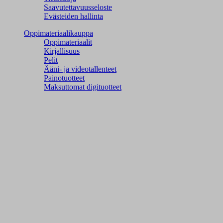
Saavutettavuusseloste
Evästeiden hallinta
Oppimateriaalikauppa
Oppimateriaalit
Kirjallisuus
Pelit
Ääni- ja videotallenteet
Painotuotteet
Maksuttomat digituotteet