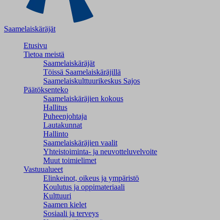
Saamelaiskäräjät
Etusivu
Tietoa meistä
Saamelaiskäräjät
Töissä Saamelaiskäräjillä
Saamelaiskulttuuri­keskus Sajos
Päätöksenteko
Saamelaiskäräjien kokous
Hallitus
Puheenjohtaja
Lautakunnat
Hallinto
Saamelaiskäräjien vaalit
Yhteistoiminta- ja neuvotteluvelvoite
Muut toimielimet
Vastuualueet
Elinkeinot, oikeus ja ympäristö
Koulutus ja oppimateriaali
Kulttuuri
Saamen kielet
Sosiaali ja terveys