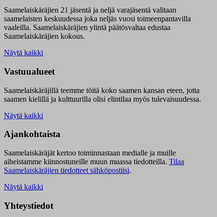
Saamelaiskäräjien 21 jäsentä ja neljä varajäsentä valitaan
saamelaisten keskuudessa joka neljäs vuosi toimeenpantavilla
vaaleilla. Saamelaiskäräjien ylintä päätösvaltaa edustaa
Saamelaiskäräjien kokous.
Näytä kaikki
Vastuualueet
Saamelaiskäräjillä t
eemme töitä koko saamen kansan eteen, jotta
saamen kielillä ja kulttuurilla olisi elintilaa myös tulevaisuudessa.
Näytä kaikki
Ajankohtaista
Saamelaiskäräjät kertoo toiminnastaan medialle ja muille
aiheistamme kiinnostuneille muun muassa tiedotteilla.
Tilaa
Saamelaiskäräjien tiedotteet sähköpostiisi
.
Näytä kaikki
Yhteystiedot