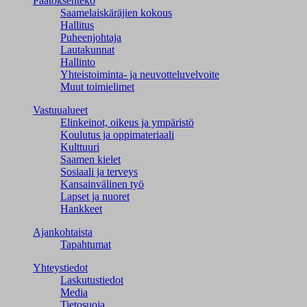
Päätöksenteko
Saamelaiskäräjien kokous
Hallitus
Puheenjohtaja
Lautakunnat
Hallinto
Yhteistoiminta- ja neuvotteluvelvoite
Muut toimielimet
Vastuualueet
Elinkeinot, oikeus ja ympäristö
Koulutus ja oppimateriaali
Kulttuuri
Saamen kielet
Sosiaali ja terveys
Kansainvälinen työ
Lapset ja nuoret
Hankkeet
Ajankohtaista
Tapahtumat
Yhteystiedot
Laskutustiedot
Media
Tietosuoja