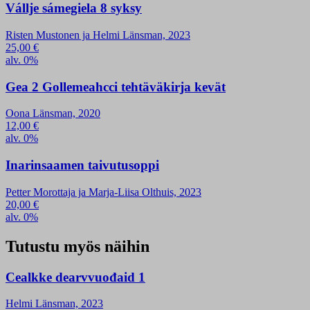
Vállje sámegiela 8 syksy
Risten Mustonen ja Helmi Länsman, 2023
25,00
€
alv. 0%
Gea 2 Gollemeahcci tehtäväkirja kevät
Oona Länsman, 2020
12,00
€
alv. 0%
Inarinsaamen taivutusoppi
Petter Morottaja ja Marja-Liisa Olthuis, 2023
20,00
€
alv. 0%
Tutustu myös näihin
Cealkke dearvvuođaid 1
Helmi Länsman, 2023