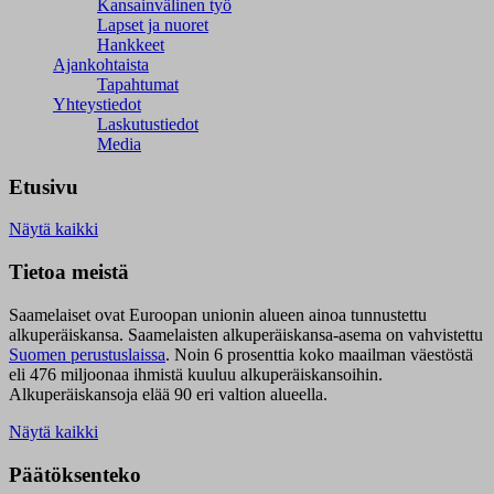
Kansainvälinen työ
Lapset ja nuoret
Hankkeet
Ajankohtaista
Tapahtumat
Yhteystiedot
Laskutustiedot
Media
Etusivu
Näytä kaikki
Tietoa meistä
Saamelaiset ovat Euroopan unionin alueen ainoa tunnustettu
alkuperäiskansa. Saamelaisten alkuperäiskansa-asema on vahvistettu
Suomen perustuslaissa
.
Noin 6 prosenttia koko maailman väestöstä
eli 476 miljoonaa ihmistä kuuluu alkuperäiskansoihin.
Alkuperäiskansoja elää 90 eri valtion alueella.
Näytä kaikki
Päätöksenteko