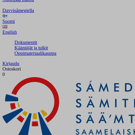
Davvisámegiella
Suomi
English
Dokumentit
Kääntäjät ja tulkit
Oppimateriaalikauppa
Kirjaudu
Ostoskori
0