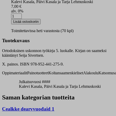
Kalevi Kasala, Päivi Kasala ja Tarja Lehmuskoski
7,00
€
alv. 0%
Muu
ceerkav
Lisää ostoskoriin
tehtäväkirja
määrä
Toimitettavissa heti varastosta (70 kpl)
Tuotekuvaus
Ortodoksinen uskonnon työkirja 5. luokalle. Kirjan on saameksi
kääntänyt Seija Sivertsen.
X. painos. ISBN 978-952-441-275-9.
Oppimateriaalit
Painotuotteet
Koltansaamenkieliset
Alakoulu
Katsomusa
Julkaisuvuosi ####
Kalevi Kasala, Päivi Kasala ja Tarja Lehmuskoski
Saman kategorian tuotteita
Cealkke dearvvuođaid 1