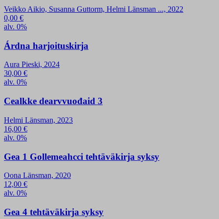
Veikko Aikio, Susanna Guttorm, Helmi Länsman ..., 2022
0,00
€
alv. 0%
Árdna harjoituskirja
Aura Pieski, 2024
30,00
€
alv. 0%
Cealkke dearvvuođaid 3
Helmi Länsman, 2023
16,00
€
alv. 0%
Gea 1 Gollemeahcci tehtäväkirja syksy
Oona Länsman, 2020
12,00
€
alv. 0%
Gea 4 tehtäväkirja syksy