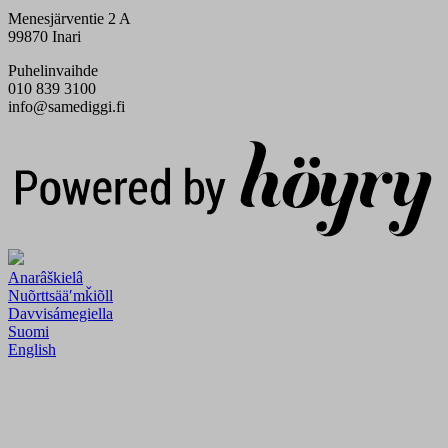
Menesjärventie 2 A
99870 Inari
Puhelinvaihde
010 839 3100
info@samediggi.fi
Digi- ja mainostoimisto Höyry Rovaniemi ja Oulu
Anarâškielâ
Nuõrttsääʹmǩiõll
Davvisámegiella
Suomi
English