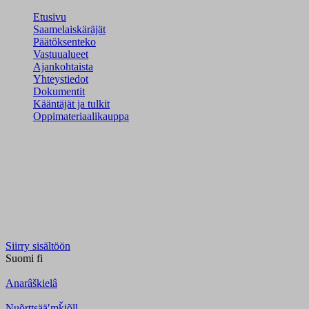
Etusivu
Saamelaiskäräjät
Päätöksenteko
Vastuualueet
Ajankohtaista
Yhteystiedot
Dokumentit
Kääntäjät ja tulkit
Oppimateriaalikauppa
Siirry sisältöön
Suomi
fi
Anarâškielâ
Nuõrttsääʹmǩiõll