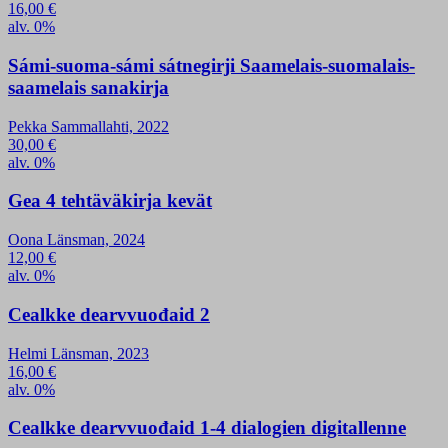
16,00
€
alv. 0%
Sámi-suoma-sámi sátnegirji Saamelais-suomalais-
saamelais sanakirja
Pekka Sammallahti, 2022
30,00
€
alv. 0%
Gea 4 tehtäväkirja kevät
Oona Länsman, 2024
12,00
€
alv. 0%
Cealkke dearvvuođaid 2
Helmi Länsman, 2023
16,00
€
alv. 0%
Cealkke dearvvuođaid 1-4 dialogien digitallenne