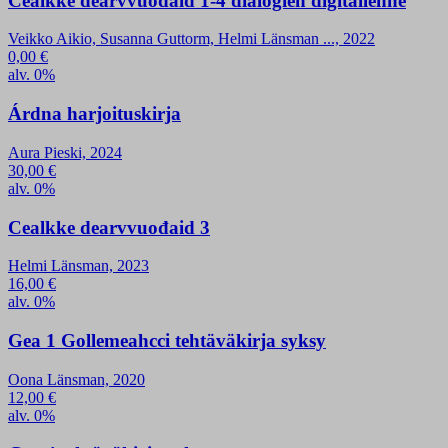
Cealkke dearvvuođaid 1-4 dialogien digitallenne
Veikko Aikio, Susanna Guttorm, Helmi Länsman ..., 2022
0,00
€
alv. 0%
Árdna harjoituskirja
Aura Pieski, 2024
30,00
€
alv. 0%
Cealkke dearvvuođaid 3
Helmi Länsman, 2023
16,00
€
alv. 0%
Gea 1 Gollemeahcci tehtäväkirja syksy
Oona Länsman, 2020
12,00
€
alv. 0%