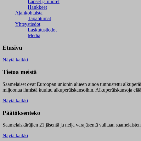
Lapset ja nuoret
Hankkeet
Ajankohtaista
Tapahtumat
Yhteystiedot
Laskutustiedot
Media
Etusivu
Näytä kaikki
Tietoa meistä
Saamelaiset ovat Euroopan unionin alueen ainoa tunnustettu alkuperä
miljoonaa ihmistä kuuluu alkuperäiskansoihin. Alkuperäiskansoja elää 9
Näytä kaikki
Päätöksenteko
Saamelaiskäräjien 21 jäsentä ja neljä varajäsentä valitaan saamelaiste
Näytä kaikki