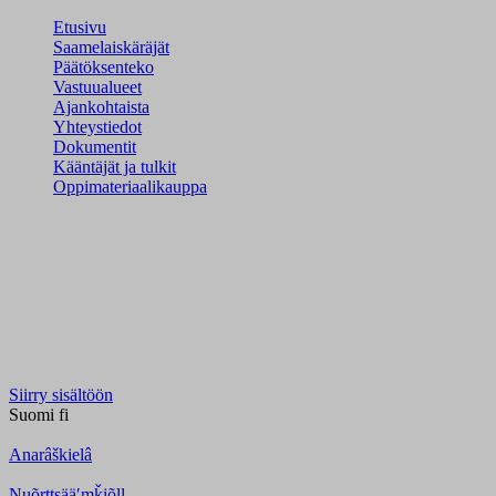
Etusivu
Saamelaiskäräjät
Päätöksenteko
Vastuualueet
Ajankohtaista
Yhteystiedot
Dokumentit
Kääntäjät ja tulkit
Oppimateriaalikauppa
Siirry sisältöön
Suomi
fi
Anarâškielâ
Nuõrttsääʹmǩiõll