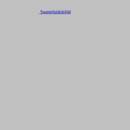
Saamelaiskäräjät