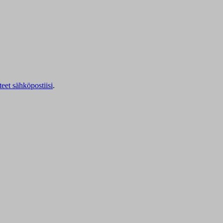
teet sähköpostiisi
.