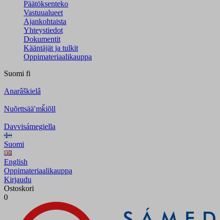
Päätöksenteko
Vastuualueet
Ajankohtaista
Yhteystiedot
Dokumentit
Kääntäjät ja tulkit
Oppimateriaalikauppa
Suomi
fi
Anarâškielâ
Nuõrttsääʹmǩiõll
Davvisámegiella
Suomi
English
Oppimateriaalikauppa
Kirjaudu
Ostoskori
0