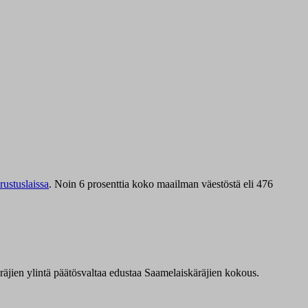
ustuslaissa
.
Noin 6 prosenttia koko maailman väestöstä eli 476
äräjien ylintä päätösvaltaa edustaa Saamelaiskäräjien kokous.