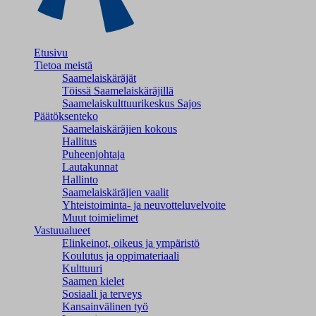
Etusivu
Tietoa meistä
Saamelaiskäräjät
Töissä Saamelaiskäräjillä
Saamelaiskulttuuri­keskus Sajos
Päätöksenteko
Saamelaiskäräjien kokous
Hallitus
Puheenjohtaja
Lautakunnat
Hallinto
Saamelaiskäräjien vaalit
Yhteistoiminta- ja neuvotteluvelvoite
Muut toimielimet
Vastuualueet
Elinkeinot, oikeus ja ympäristö
Koulutus ja oppimateriaali
Kulttuuri
Saamen kielet
Sosiaali ja terveys
Kansainvälinen työ