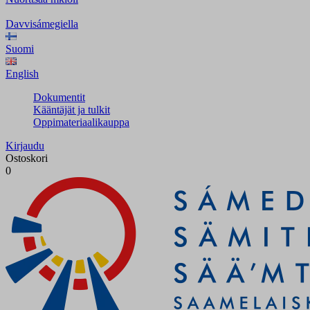
Davvisámegiella
Suomi
English
Dokumentit
Kääntäjät ja tulkit
Oppimateriaalikauppa
Kirjaudu
Ostoskori
0