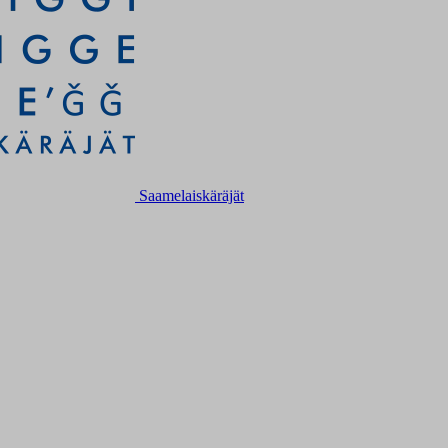
Saamelaiskäräjät