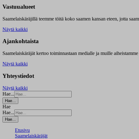
Vastuualueet
Saamelaiskäräjillä t
eemme töitä koko saamen kansan eteen, jotta saamen 
Näytä kaikki
Ajankohtaista
Saamelaiskäräjät kertoo toiminnastaan medialle ja muille aiheistamme 
Näytä kaikki
Yhteystiedot
Näytä kaikki
Hae...
Hae...
Hae
Hae...
Hae...
Etusivu
Saamelaiskäräjät