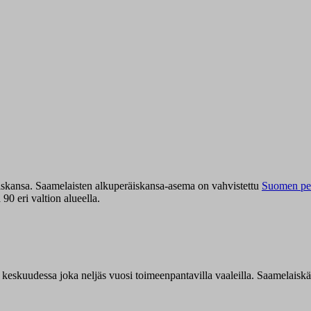
iskansa. Saamelaisten alkuperäiskansa-asema on vahvistettu
Suomen per
0 eri valtion alueella.
n keskuudessa joka neljäs vuosi toimeenpantavilla vaaleilla. Saamelaisk