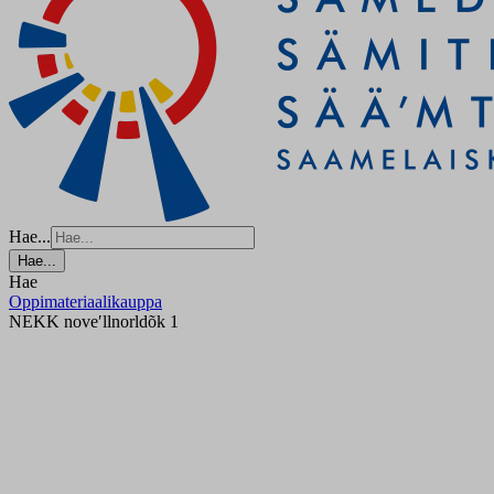
Hae...
Hae...
Hae
Oppimateriaalikauppa
NEKK noveʹllnorldõk 1