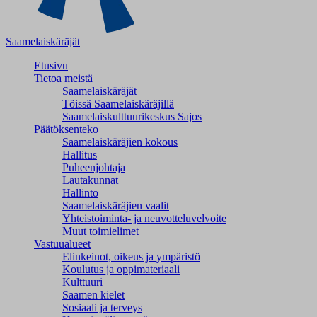
Saamelaiskäräjät
Etusivu
Tietoa meistä
Saamelaiskäräjät
Töissä Saamelaiskäräjillä
Saamelaiskulttuuri­keskus Sajos
Päätöksenteko
Saamelaiskäräjien kokous
Hallitus
Puheenjohtaja
Lautakunnat
Hallinto
Saamelaiskäräjien vaalit
Yhteistoiminta- ja neuvotteluvelvoite
Muut toimielimet
Vastuualueet
Elinkeinot, oikeus ja ympäristö
Koulutus ja oppimateriaali
Kulttuuri
Saamen kielet
Sosiaali ja terveys