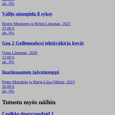
alv. 0%
Vállje sámegiela 8 syksy
Risten Mustonen ja Helmi Länsman, 2023
25,00
€
alv. 0%
Gea 2 Gollemeahcci tehtäväkirja kevät
Oona Länsman, 2020
12,00
€
alv. 0%
Inarinsaamen taivutusoppi
Petter Morottaja ja Marja-Liisa Olthuis, 2023
20,00
€
alv. 0%
Tutustu myös näihin
Cealkke dearvvuođaid 1