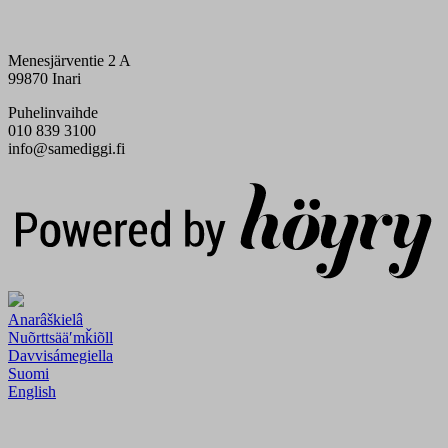
Menesjärventie 2 A
99870 Inari
Puhelinvaihde
010 839 3100
info@samediggi.fi
Digi- ja mainostoimisto Höyry Rovaniemi ja Oulu
Anarâškielâ
Nuõrttsääʹmǩiõll
Davvisámegiella
Suomi
English