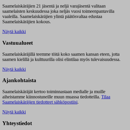
Saamelaiskäräjien 21 jäsentä ja neljä varajäsentä valitaan
saamelaisten keskuudessa joka neljäs vuosi toimeenpantavilla
vaaleilla. Saamelaiskäräjien ylintä päätösvaltaa edustaa
Saamelaiskäräjien kokous.
Näytä kaikki
Vastuualueet
Saamelaiskäräjillä t
eemme töitä koko saamen kansan eteen, jotta
saamen kielillä ja kulttuurilla olisi elintilaa myös tulevaisuudessa.
Näytä kaikki
Ajankohtaista
Saamelaiskäräjät kertoo toiminnastaan medialle ja muille
aiheistamme kiinnostuneille muun muassa tiedotteilla.
Tilaa
Saamelaiskäräjien tiedotteet sähköpostiisi
.
Näytä kaikki
Yhteystiedot