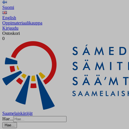
Suomi
English
Oppimateriaalikauppa
Kirjaudu
Ostoskori
0
Saamelaiskäräjät
Hae...
Hae...