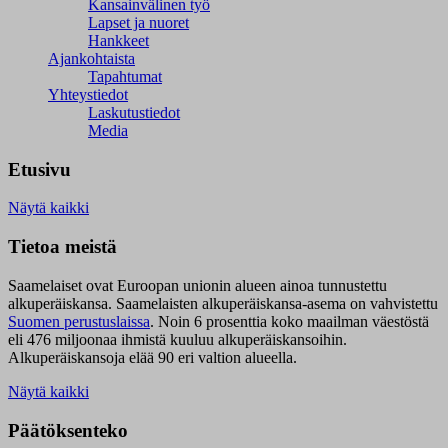
Kansainvälinen työ
Lapset ja nuoret
Hankkeet
Ajankohtaista
Tapahtumat
Yhteystiedot
Laskutustiedot
Media
Etusivu
Näytä kaikki
Tietoa meistä
Saamelaiset ovat Euroopan unionin alueen ainoa tunnustettu
alkuperäiskansa. Saamelaisten alkuperäiskansa-asema on vahvistettu
Suomen perustuslaissa
.
Noin 6 prosenttia koko maailman väestöstä
eli 476 miljoonaa ihmistä kuuluu alkuperäiskansoihin.
Alkuperäiskansoja elää 90 eri valtion alueella.
Näytä kaikki
Päätöksenteko