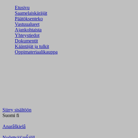
Etusivu
Saamelaiskäräjät
Päätöksenteko
Vastuualueet
Ajankohtaista
Yhteystiedot
Dokumentit
Kääntäjät ja tulkit
Oppimateriaalikauppa
Siirry sisältöön
Suomi
fi
Anarâškielâ
Nuõrttsääʹmǩiõll