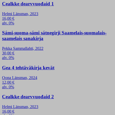
Cealkke dearvvuođaid 1
Helmi Länsman, 2023
16,00
€
alv. 0%
Sámi-suoma-sámi sátnegirji Saamelais-suomalais-
saamelais sanakirja
Pekka Sammallahti, 2022
30,00
€
alv. 0%
Gea 4 tehtäväkirja kevät
Oona Länsman, 2024
12,00
€
alv. 0%
Cealkke dearvvuođaid 2
Helmi Länsman, 2023
16,00
€