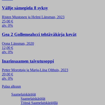
Vállje sámegiela 8 syksy
Risten Mustonen ja Helmi Länsman, 2023
25,00
€
alv. 0%
Gea 2 Gollemeahcci tehtäväkirja kevät
Oona Länsman, 2020
12,00
€
alv. 0%
Inarinsaamen taivutusoppi
Petter Morottaja ja Marja-Liisa Olthuis, 2023
20,00
€
alv. 0%
Palaa alkuun
Saamelaiskäräjät
Saamelaiskäräjät
Töissä Saamelaiskäräjillä