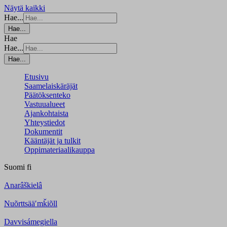
Näytä kaikki
Hae...
Hae...
Hae
Hae...
Hae...
Etusivu
Saamelaiskäräjät
Päätöksenteko
Vastuualueet
Ajankohtaista
Yhteystiedot
Dokumentit
Kääntäjät ja tulkit
Oppimateriaalikauppa
Suomi
fi
Anarâškielâ
Nuõrttsääʹmǩiõll
Davvisámegiella