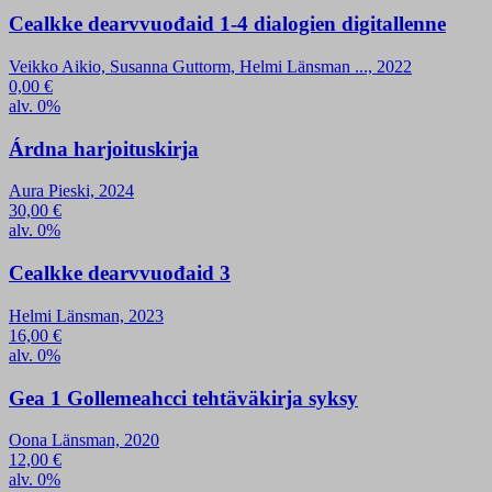
Cealkke dearvvuođaid 1-4 dialogien digitallenne
Veikko Aikio, Susanna Guttorm, Helmi Länsman ..., 2022
0,00
€
alv. 0%
Árdna harjoituskirja
Aura Pieski, 2024
30,00
€
alv. 0%
Cealkke dearvvuođaid 3
Helmi Länsman, 2023
16,00
€
alv. 0%
Gea 1 Gollemeahcci tehtäväkirja syksy
Oona Länsman, 2020
12,00
€
alv. 0%