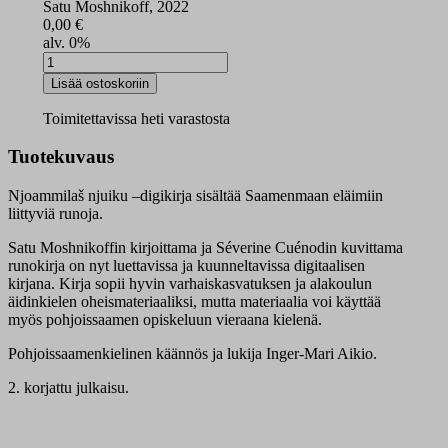
Satu Moshnikoff, 2022
0,00
€
alv. 0%
Njoammilaš
njuiku
Lisää ostoskoriin
digikirja
määrä
Toimitettavissa heti varastosta
Tuotekuvaus
Njoammilaš njuiku –digikirja sisältää Saamenmaan eläimiin
liittyviä runoja.
Satu Moshnikoffin kirjoittama ja Séverine Cuénodin kuvittama
runokirja on nyt luettavissa ja kuunneltavissa digitaalisen
kirjana. Kirja sopii hyvin varhaiskasvatuksen ja alakoulun
äidinkielen oheismateriaaliksi, mutta materiaalia voi käyttää
myös pohjoissaamen opiskeluun vieraana kielenä.
Pohjoissaamenkielinen käännös ja lukija Inger-Mari Aikio.
2. korjattu julkaisu.