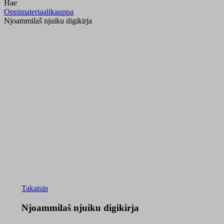
Hae
Oppimateriaalikauppa
Njoammilaš njuiku digikirja
Takaisin
Njoammilaš njuiku digikirja