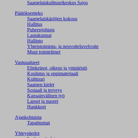
Saamelaiskulttuuri­keskus Sajos
Päätöksenteko
Saamelaiskäräjien kokous
Hallitus
Puheenjohtaja
Lautakunnat
Hallinto
Yhteistoiminta- ja neuvotteluvelvoite
Muut toimielimet
Vastuualueet
Elinkeinot, oikeus ja ympäristö
Koulutus ja oppimateriaali
Kulttuuri
Saamen kielet
Sosiaali ja terveys
Kansainvälinen työ
Lapset ja nuoret
Hankkeet
Ajankohtaista
Tapahtumat
Yhteystiedot