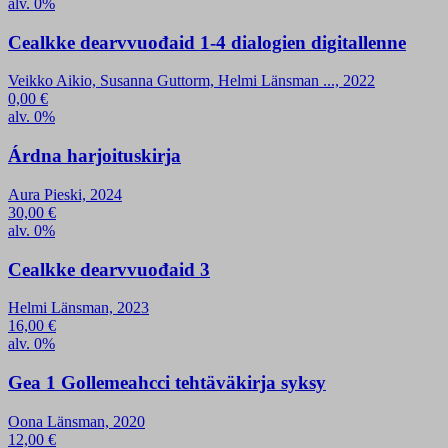
alv. 0%
Cealkke dearvvuođaid 1-4 dialogien digitallenne
Veikko Aikio, Susanna Guttorm, Helmi Länsman ..., 2022
0,00
€
alv. 0%
Árdna harjoituskirja
Aura Pieski, 2024
30,00
€
alv. 0%
Cealkke dearvvuođaid 3
Helmi Länsman, 2023
16,00
€
alv. 0%
Gea 1 Gollemeahcci tehtäväkirja syksy
Oona Länsman, 2020
12,00
€