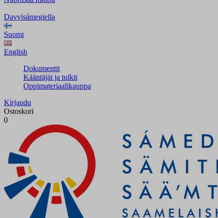
Davvisámegiella
Suomi
English
Dokumentit
Kääntäjät ja tulkit
Oppimateriaalikauppa
Kirjaudu
Ostoskori
0