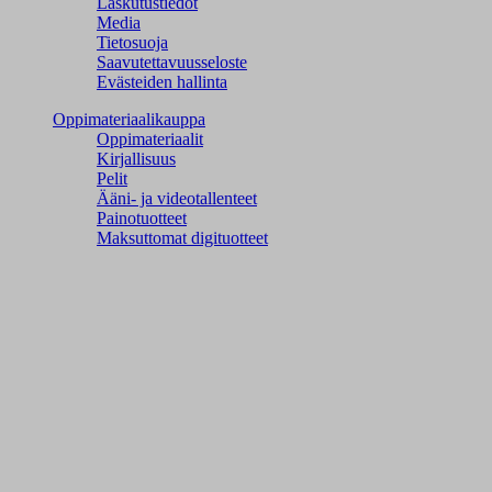
Laskutustiedot
Media
Tietosuoja
Saavutettavuusseloste
Evästeiden hallinta
Oppimateriaalikauppa
Oppimateriaalit
Kirjallisuus
Pelit
Ääni- ja videotallenteet
Painotuotteet
Maksuttomat digituotteet