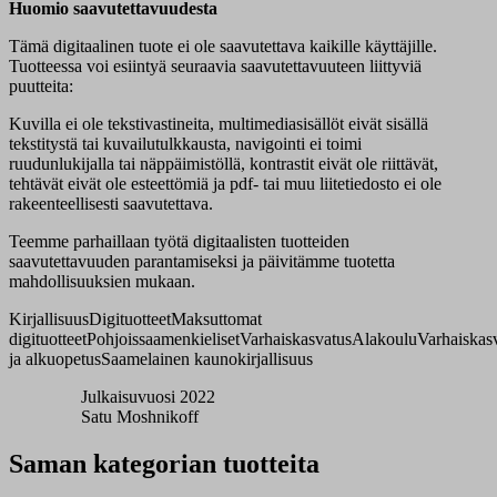
Huomio saavutettavuudesta
Tämä digitaalinen tuote ei ole saavutettava kaikille käyttäjille.
Tuotteessa voi esiintyä seuraavia saavutettavuuteen liittyviä
puutteita:
Kuvilla ei ole tekstivastineita, multimediasisällöt eivät sisällä
tekstitystä tai kuvailutulkkausta, navigointi ei toimi
ruudunlukijalla tai näppäimistöllä, kontrastit eivät ole riittävät,
tehtävät eivät ole esteettömiä ja pdf- tai muu liitetiedosto ei ole
rakeenteellisesti saavutettava.
Teemme parhaillaan työtä digitaalisten tuotteiden
saavutettavuuden parantamiseksi ja päivitämme tuotetta
mahdollisuuksien mukaan.
Kirjallisuus
Digituotteet
Maksuttomat
digituotteet
Pohjoissaamenkieliset
Varhaiskasvatus
Alakoulu
Varhaiskas
ja alkuopetus
Saamelainen kaunokirjallisuus
Julkaisuvuosi 2022
Satu Moshnikoff
Saman kategorian tuotteita