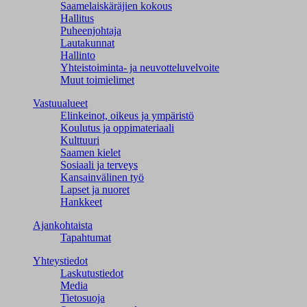
Saamelaiskäräjien kokous
Hallitus
Puheenjohtaja
Lautakunnat
Hallinto
Yhteistoiminta- ja neuvotteluvelvoite
Muut toimielimet
Vastuualueet
Elinkeinot, oikeus ja ympäristö
Koulutus ja oppimateriaali
Kulttuuri
Saamen kielet
Sosiaali ja terveys
Kansainvälinen työ
Lapset ja nuoret
Hankkeet
Ajankohtaista
Tapahtumat
Yhteystiedot
Laskutustiedot
Media
Tietosuoja