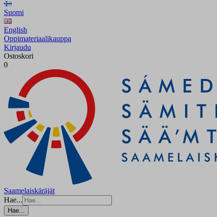
Suomi
English
Oppimateriaalikauppa
Kirjaudu
Ostoskori
0
Saamelaiskäräjät
Hae...
Hae...