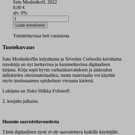
Satu Moshnikoff, 2022
0,00
€
alv. 0%
Njuämmlaž
njoikk
Lisää ostoskoriin
digikirja
määrä
Toimitettavissa heti varastosta
Tuotekuvaus
Satu Moshnikoffin kirjoittama ja Séverine Cuénodin kuvittama
runokirja on nyt luettavissa ja kuunneltavissa digitaalisen
kirjana. Kirja sopii hyvin varhaiskasvatuksen ja alakoulun
äidinkielen oheismateriaaliksi, mutta materiaalia voi käyttää
myös inarinsaamen opiskeluun vieraana kielenä.
Lukijana on Sisko Hilkka Fofonoff.
2. korjattu julkaisu.
Huomio saavutettavuudesta
Tämä digitaalinen tuote ei ole saavutettava kaikille käyttäjille.