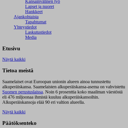
Kansainvälinen työ
Lapset ja nuoret
Hankkeet
Ajankohtaista
Tapahtumat
Yhteystiedot
Laskutustiedot
Media
Etusivu
Näytä kaikki
Tietoa meistä
Saamelaiset ovat Euroopan unionin alueen ainoa tunnustettu
alkuperäiskansa. Saamelaisten alkuperäiskansa-asema on vahvistettu
Suomen perustuslaissa
.
Noin 6 prosenttia koko maailman väestöstä
eli 476 miljoonaa ihmistä kuuluu alkuperäiskansoihin.
Alkuperäiskansoja elää 90 eri valtion alueella.
Näytä kaikki
Päätöksenteko