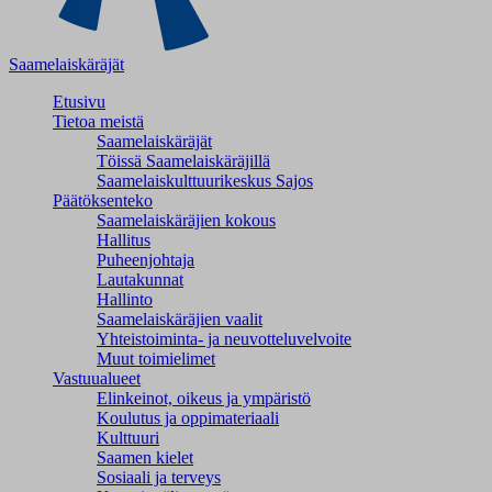
Saamelaiskäräjät
Etusivu
Tietoa meistä
Saamelaiskäräjät
Töissä Saamelaiskäräjillä
Saamelaiskulttuuri­keskus Sajos
Päätöksenteko
Saamelaiskäräjien kokous
Hallitus
Puheenjohtaja
Lautakunnat
Hallinto
Saamelaiskäräjien vaalit
Yhteistoiminta- ja neuvotteluvelvoite
Muut toimielimet
Vastuualueet
Elinkeinot, oikeus ja ympäristö
Koulutus ja oppimateriaali
Kulttuuri
Saamen kielet
Sosiaali ja terveys