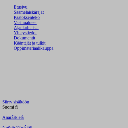
Etusivu
Saamelaiskäräjät
Päätöksenteko
Vastuualueet
Ajankohtaista
Yhteystiedot
Dokumentit
Kääntäjät ja tulkit
Oppimateriaalikauppa
Siirry sisältöön
Suomi
fi
Anarâškielâ
Nuõrttsääʹmǩiõll