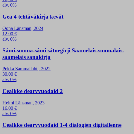
alv. 0%
Gea 4 tehtäväkirja kevät
Oona Länsman, 2024
12,00
€
alv. 0%
Sámi-suoma-sámi sátnegirji Saamelais-suomalais-
saamelais sanakirja
Pekka Sammallahti, 2022
30,00
€
alv. 0%
Cealkke dearvvuođaid 2
Helmi Länsman, 2023
16,00
€
alv. 0%
Cealkke dearvvuođaid 1-4 dialogien digitallenne