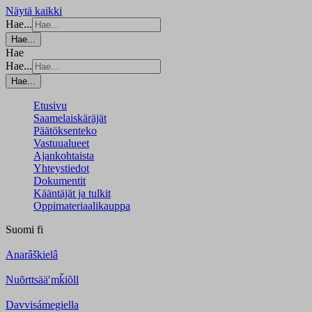
Näytä kaikki
Hae...
Hae...
Hae
Hae...
Hae...
Etusivu
Saamelaiskäräjät
Päätöksenteko
Vastuualueet
Ajankohtaista
Yhteystiedot
Dokumentit
Kääntäjät ja tulkit
Oppimateriaalikauppa
Suomi
fi
Anarâškielâ
Nuõrttsääʹmǩiõll
Davvisámegiella