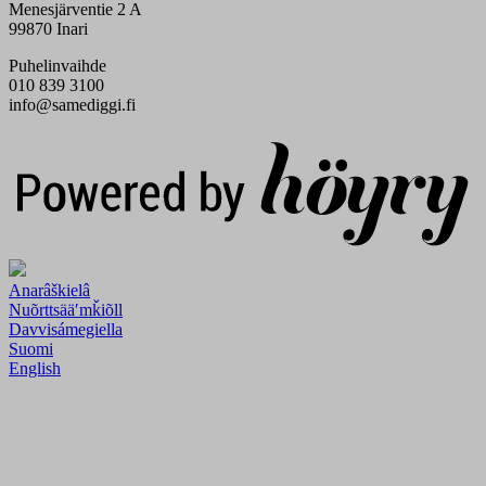
Menesjärventie 2 A
99870 Inari
Puhelinvaihde
010 839 3100
info@samediggi.fi
Digi- ja mainostoimisto Höyry Rovaniemi ja Oulu
Anarâškielâ
Nuõrttsääʹmǩiõll
Davvisámegiella
Suomi
English