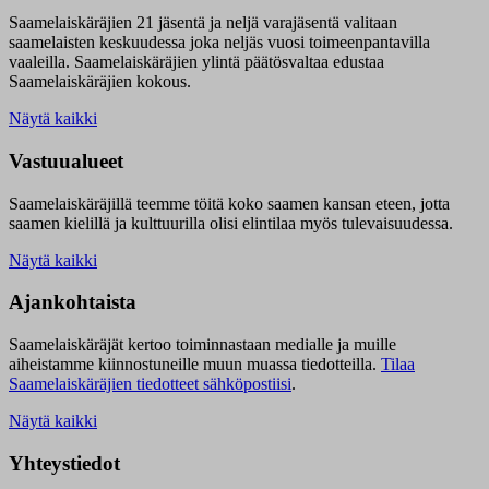
Saamelaiskäräjien 21 jäsentä ja neljä varajäsentä valitaan
saamelaisten keskuudessa joka neljäs vuosi toimeenpantavilla
vaaleilla. Saamelaiskäräjien ylintä päätösvaltaa edustaa
Saamelaiskäräjien kokous.
Näytä kaikki
Vastuualueet
Saamelaiskäräjillä t
eemme töitä koko saamen kansan eteen, jotta
saamen kielillä ja kulttuurilla olisi elintilaa myös tulevaisuudessa.
Näytä kaikki
Ajankohtaista
Saamelaiskäräjät kertoo toiminnastaan medialle ja muille
aiheistamme kiinnostuneille muun muassa tiedotteilla.
Tilaa
Saamelaiskäräjien tiedotteet sähköpostiisi
.
Näytä kaikki
Yhteystiedot