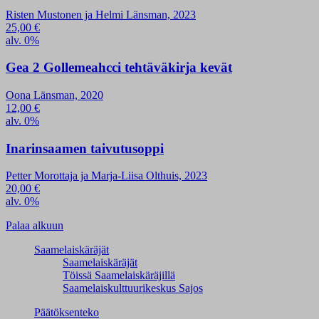
Risten Mustonen ja Helmi Länsman, 2023
25,00
€
alv. 0%
Gea 2 Gollemeahcci tehtäväkirja kevät
Oona Länsman, 2020
12,00
€
alv. 0%
Inarinsaamen taivutusoppi
Petter Morottaja ja Marja-Liisa Olthuis, 2023
20,00
€
alv. 0%
Palaa alkuun
Saamelaiskäräjät
Saamelaiskäräjät
Töissä Saamelaiskäräjillä
Saamelaiskulttuuri­keskus Sajos
Päätöksenteko