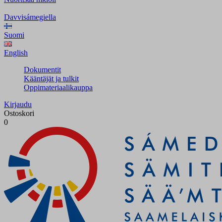
Davvisámegiella
Suomi
English
Dokumentit
Kääntäjät ja tulkit
Oppimateriaalikauppa
Kirjaudu
Ostoskori
0