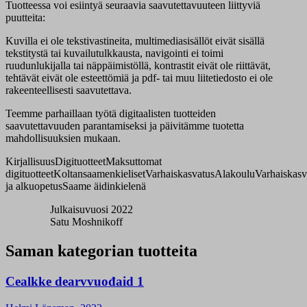
Tuotteessa voi esiintyä seuraavia saavutettavuuteen liittyviä
puutteita:
Kuvilla ei ole tekstivastineita, multimediasisällöt eivät sisällä
tekstitystä tai kuvailutulkkausta, navigointi ei toimi
ruudunlukijalla tai näppäimistöllä, kontrastit eivät ole riittävät,
tehtävät eivät ole esteettömiä ja pdf- tai muu liitetiedosto ei ole
rakeenteellisesti saavutettava.
Teemme parhaillaan työtä digitaalisten tuotteiden
saavutettavuuden parantamiseksi ja päivitämme tuotetta
mahdollisuuksien mukaan.
Kirjallisuus
Digituotteet
Maksuttomat
digituotteet
Koltansaamenkieliset
Varhaiskasvatus
Alakoulu
Varhaiskasv
ja alkuopetus
Saame äidinkielenä
Julkaisuvuosi 2022
Satu Moshnikoff
Saman kategorian tuotteita
Cealkke dearvvuođaid 1