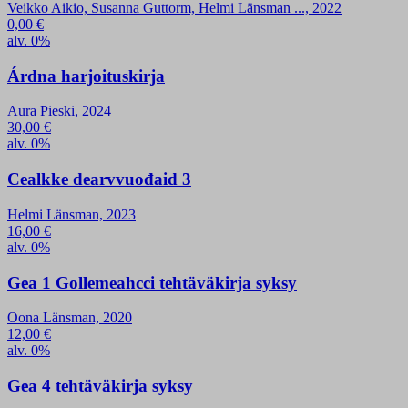
Veikko Aikio, Susanna Guttorm, Helmi Länsman ..., 2022
0,00
€
alv. 0%
Árdna harjoituskirja
Aura Pieski, 2024
30,00
€
alv. 0%
Cealkke dearvvuođaid 3
Helmi Länsman, 2023
16,00
€
alv. 0%
Gea 1 Gollemeahcci tehtäväkirja syksy
Oona Länsman, 2020
12,00
€
alv. 0%
Gea 4 tehtäväkirja syksy