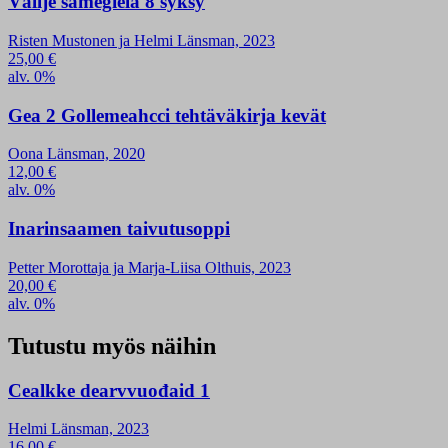
Vállje sámegiela 8 syksy
Risten Mustonen ja Helmi Länsman, 2023
25,00
€
alv. 0%
Gea 2 Gollemeahcci tehtäväkirja kevät
Oona Länsman, 2020
12,00
€
alv. 0%
Inarinsaamen taivutusoppi
Petter Morottaja ja Marja-Liisa Olthuis, 2023
20,00
€
alv. 0%
Tutustu myös näihin
Cealkke dearvvuođaid 1
Helmi Länsman, 2023
16,00
€