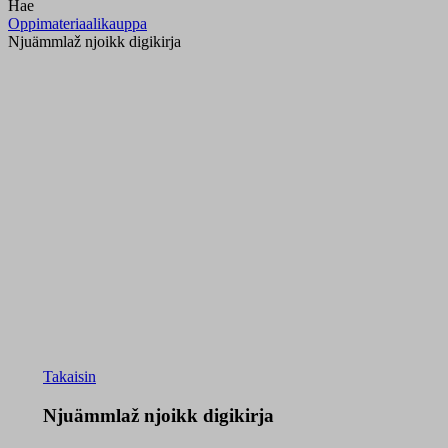
Hae
Oppimateriaalikauppa
Njuämmlaž njoikk digikirja
Takaisin
Njuämmlaž njoikk digikirja