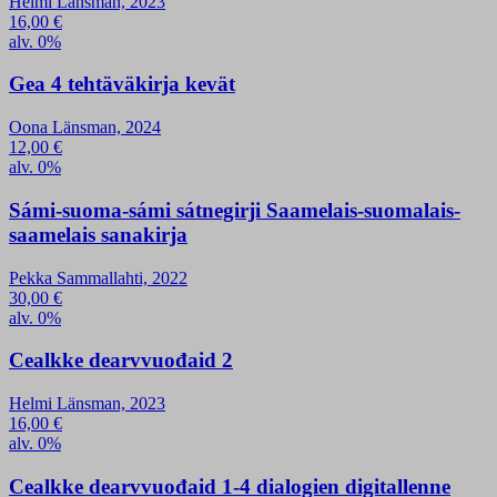
Helmi Länsman, 2023
16,00
€
alv. 0%
Gea 4 tehtäväkirja kevät
Oona Länsman, 2024
12,00
€
alv. 0%
Sámi-suoma-sámi sátnegirji Saamelais-suomalais-
saamelais sanakirja
Pekka Sammallahti, 2022
30,00
€
alv. 0%
Cealkke dearvvuođaid 2
Helmi Länsman, 2023
16,00
€
alv. 0%
Cealkke dearvvuođaid 1-4 dialogien digitallenne