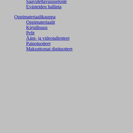
Saavutettavuusseloste
Evästeiden hallinta
Oppimateriaalikauppa
Oppimateriaalit
Kirjallisuus
Pelit
Ääni- ja videotallenteet
Painotuotteet
Maksuttomat digituotteet