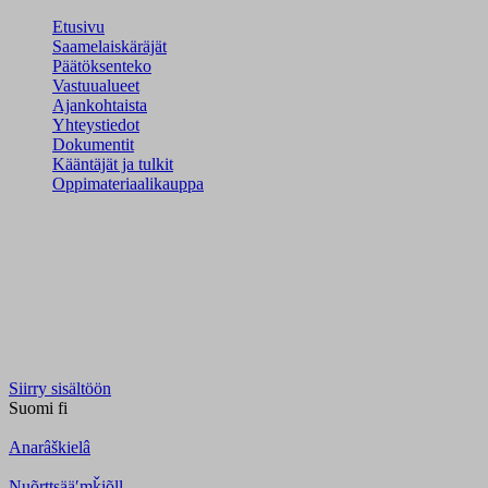
Etusivu
Saamelaiskäräjät
Päätöksenteko
Vastuualueet
Ajankohtaista
Yhteystiedot
Dokumentit
Kääntäjät ja tulkit
Oppimateriaalikauppa
Siirry sisältöön
Suomi
fi
Anarâškielâ
Nuõrttsääʹmǩiõll