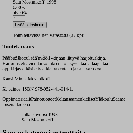
Satu Moshnikoff, 1998
6,00
€
alv. 0%
Pââibužškooul
sääʹmǩiõll
Lisää ostoskoriin
harjoituskirja
määrä
Toimitettavissa heti varastosta (37 kpl)
Tuotekuvaus
Pââibužškooul sääʹmǩiõll -kirjaan liittyvä harjoituskirja.
Harjoitustehtävien tarkoituksena on syventää ja laajentaa
oppikirjassa käsiteltyjä kielirakenteita ja sanavarastoa.
Kansi Minna Moshnikoff.
X. painos. ISBN 978-952-441-014-1.
Oppimateriaalit
Painotuotteet
Koltansaamenkieliset
Yläkoulu
Saame
toisena kielenä
Julkaisuvuosi 1998
Satu Moshnikoff
Saman kategorian tuotteita