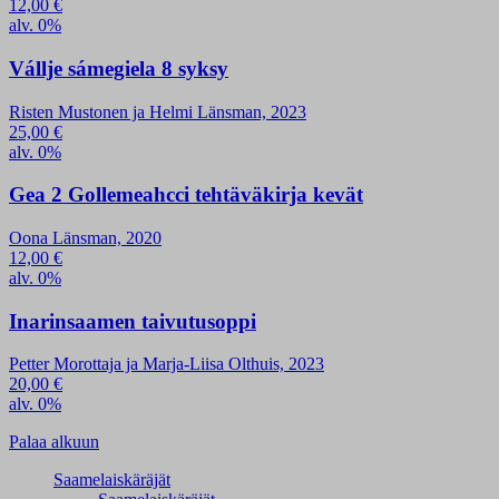
12,00
€
alv. 0%
Vállje sámegiela 8 syksy
Risten Mustonen ja Helmi Länsman, 2023
25,00
€
alv. 0%
Gea 2 Gollemeahcci tehtäväkirja kevät
Oona Länsman, 2020
12,00
€
alv. 0%
Inarinsaamen taivutusoppi
Petter Morottaja ja Marja-Liisa Olthuis, 2023
20,00
€
alv. 0%
Palaa alkuun
Saamelaiskäräjät