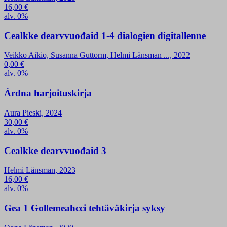
16,00
€
alv. 0%
Cealkke dearvvuođaid 1-4 dialogien digitallenne
Veikko Aikio, Susanna Guttorm, Helmi Länsman ..., 2022
0,00
€
alv. 0%
Árdna harjoituskirja
Aura Pieski, 2024
30,00
€
alv. 0%
Cealkke dearvvuođaid 3
Helmi Länsman, 2023
16,00
€
alv. 0%
Gea 1 Gollemeahcci tehtäväkirja syksy