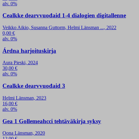
alv. 0%
Cealkke dearvvuođaid 1-4 dialogien digitallenne
Veikko Aikio, Susanna Guttorm, Helmi Länsman ..., 2022
0,00
€
alv. 0%
Árdna harjoituskirja
Aura Pieski, 2024
30,00
€
alv. 0%
Cealkke dearvvuođaid 3
Helmi Länsman, 2023
16,00
€
alv. 0%
Gea 1 Gollemeahcci tehtäväkirja syksy
Oona Länsman, 2020
12,00
€