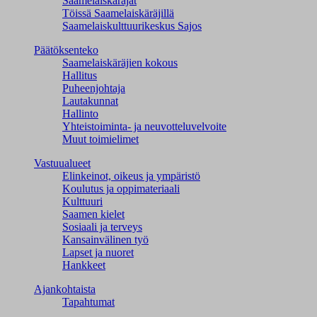
Saamelaiskäräjät
Töissä Saamelaiskäräjillä
Saamelaiskulttuuri­keskus Sajos
Päätöksenteko
Saamelaiskäräjien kokous
Hallitus
Puheenjohtaja
Lautakunnat
Hallinto
Yhteistoiminta- ja neuvotteluvelvoite
Muut toimielimet
Vastuualueet
Elinkeinot, oikeus ja ympäristö
Koulutus ja oppimateriaali
Kulttuuri
Saamen kielet
Sosiaali ja terveys
Kansainvälinen työ
Lapset ja nuoret
Hankkeet
Ajankohtaista
Tapahtumat