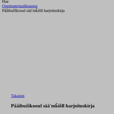
Hae
Oppimateriaalikauppa
Pââibužškooul sääʹmǩiõll harjoituskirja
Takaisin
Pââibužškooul sääʹmǩiõll harjoituskirja