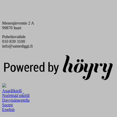
Menesjärventie 2 A
99870 Inari
Puhelinvaihde
010 839 3100
info@samediggi.fi
Digi- ja mainostoimisto Höyry Rovaniemi ja Oulu
Anarâškielâ
Nuõrttsääʹmǩiõll
Davvisámegiella
Suomi
English