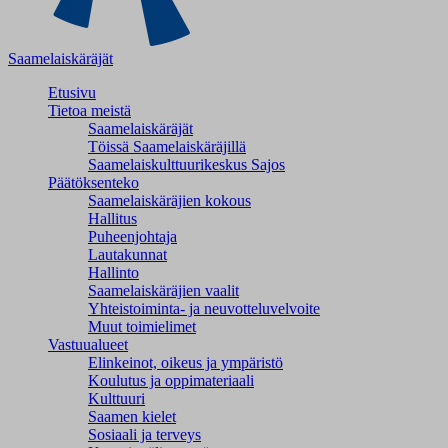
Saamelaiskäräjät
Etusivu
Tietoa meistä
Saamelaiskäräjät
Töissä Saamelaiskäräjillä
Saamelaiskulttuuri­keskus Sajos
Päätöksenteko
Saamelaiskäräjien kokous
Hallitus
Puheenjohtaja
Lautakunnat
Hallinto
Saamelaiskäräjien vaalit
Yhteistoiminta- ja neuvotteluvelvoite
Muut toimielimet
Vastuualueet
Elinkeinot, oikeus ja ympäristö
Koulutus ja oppimateriaali
Kulttuuri
Saamen kielet
Sosiaali ja terveys