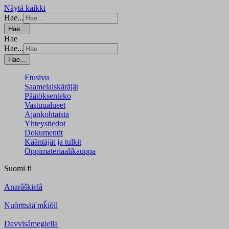
Näytä kaikki
Hae...
Hae...
Hae
Hae...
Hae...
Etusivu
Saamelaiskäräjät
Päätöksenteko
Vastuualueet
Ajankohtaista
Yhteystiedot
Dokumentit
Kääntäjät ja tulkit
Oppimateriaalikauppa
Suomi
fi
Anarâškielâ
Nuõrttsääʹmǩiõll
Davvisámegiella