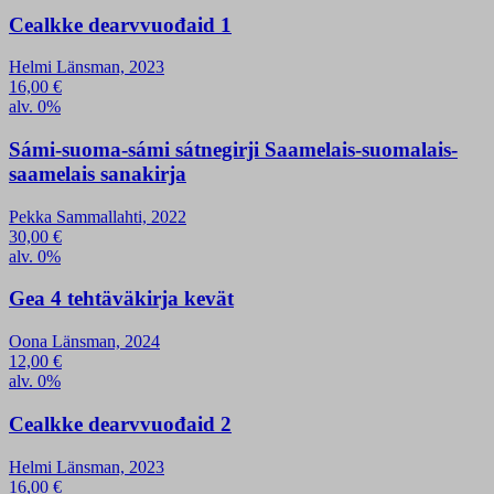
Cealkke dearvvuođaid 1
Helmi Länsman, 2023
16,00
€
alv. 0%
Sámi-suoma-sámi sátnegirji Saamelais-suomalais-
saamelais sanakirja
Pekka Sammallahti, 2022
30,00
€
alv. 0%
Gea 4 tehtäväkirja kevät
Oona Länsman, 2024
12,00
€
alv. 0%
Cealkke dearvvuođaid 2
Helmi Länsman, 2023
16,00
€