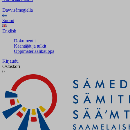
Davvisámegiella
Suomi
English
Dokumentit
Kääntäjät ja tulkit
Oppimateriaalikauppa
Kirjaudu
Ostoskori
0