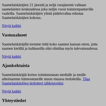
Saamelaiskäräjien 21 jäsentä ja neljä varajäsentä valitaan
saamelaisten keskuudessa joka neljäs vuosi toimeenpantavilla
vaaleilla. Saamelaiskäräjien ylintä päätösvaltaa edustaa
Saamelaiskäräjien kokous.
Näytä kaikki
Vastuualueet
Saamelaiskäräjillä t
eemme töitä koko saamen kansan eteen, jotta
saamen kielillä ja kulttuurilla olisi elintilaa myös tulevaisuudessa.
Näytä kaikki
Ajankohtaista
Saamelaiskäräjät kertoo toiminnastaan medialle ja muille
aiheistamme kiinnostuneille muun muassa tiedotteilla.
Tilaa
Saamelaiskäräjien tiedotteet sähköpostiisi
.
Näytä kaikki
Yhteystiedot