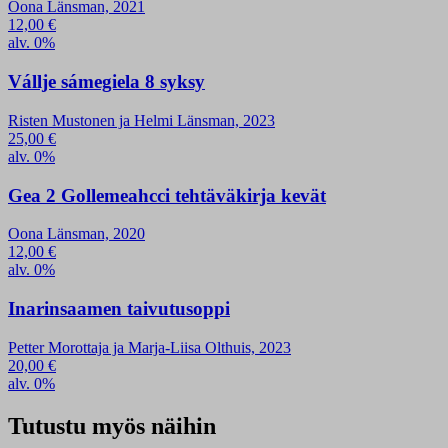
Oona Länsman, 2021
12,00
€
alv. 0%
Vállje sámegiela 8 syksy
Risten Mustonen ja Helmi Länsman, 2023
25,00
€
alv. 0%
Gea 2 Gollemeahcci tehtäväkirja kevät
Oona Länsman, 2020
12,00
€
alv. 0%
Inarinsaamen taivutusoppi
Petter Morottaja ja Marja-Liisa Olthuis, 2023
20,00
€
alv. 0%
Tutustu myös näihin