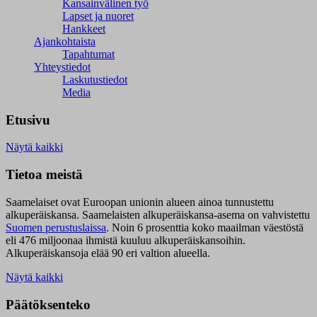
Kansainvälinen työ
Lapset ja nuoret
Hankkeet
Ajankohtaista
Tapahtumat
Yhteystiedot
Laskutustiedot
Media
Etusivu
Näytä kaikki
Tietoa meistä
Saamelaiset ovat Euroopan unionin alueen ainoa tunnustettu
alkuperäiskansa. Saamelaisten alkuperäiskansa-asema on vahvistettu
Suomen perustuslaissa
.
Noin 6 prosenttia koko maailman väestöstä
eli 476 miljoonaa ihmistä kuuluu alkuperäiskansoihin.
Alkuperäiskansoja elää 90 eri valtion alueella.
Näytä kaikki
Päätöksenteko