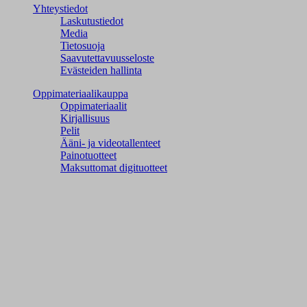
Yhteystiedot
Laskutustiedot
Media
Tietosuoja
Saavutettavuusseloste
Evästeiden hallinta
Oppimateriaalikauppa
Oppimateriaalit
Kirjallisuus
Pelit
Ääni- ja videotallenteet
Painotuotteet
Maksuttomat digituotteet