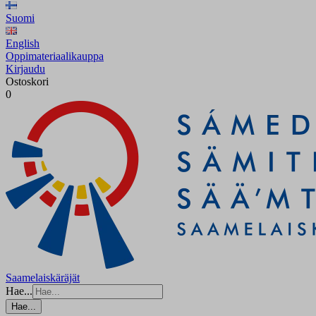
Suomi
English
Oppimateriaalikauppa
Kirjaudu
Ostoskori
0
Saamelaiskäräjät
Hae...
Hae...