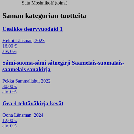
Satu Moshnikoff (toim.)
Saman kategorian tuotteita
Cealkke dearvvuođaid 1
Helmi Länsman, 2023
16,00
€
alv. 0%
Sámi-suoma-sámi sátnegirji Saamelais-suomalais-
saamelais sanakirja
Pekka Sammallahti, 2022
30,00
€
alv. 0%
Gea 4 tehtäväkirja kevät
Oona Länsman, 2024
12,00
€
alv. 0%