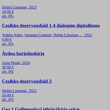
Helmi Länsman, 2023
16,00
€
alv. 0%
Cealkke dearvvuođaid 1-4 dialogien digitallenne
Veikko Aikio, Susanna Guttorm, Helmi Länsman ..., 2022
0,00
€
alv. 0%
Árdna harjoituskirja
Aura Pieski, 2024
30,00
€
alv. 0%
Cealkke dearvvuođaid 3
Helmi Länsman, 2023
16,00
€
alv. 0%
Gea 1 Gollemeahcci tehtäväkirja syksy