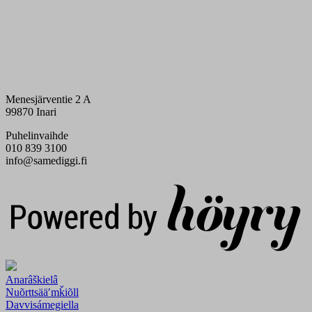
Menesjärventie 2 A
99870 Inari
Puhelinvaihde
010 839 3100
info@samediggi.fi
Digi- ja mainostoimisto Höyry Rovaniemi ja Oulu
Anarâškielâ
Nuõrttsääʹmǩiõll
Davvisámegiella