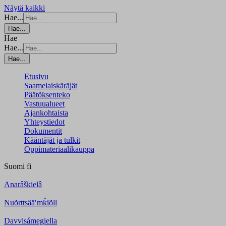
Näytä kaikki
Hae...
Hae...
Hae
Hae...
Hae...
Etusivu
Saamelaiskäräjät
Päätöksenteko
Vastuualueet
Ajankohtaista
Yhteystiedot
Dokumentit
Kääntäjät ja tulkit
Oppimateriaalikauppa
Suomi
fi
Anarâškielâ
Nuõrttsääʹmǩiõll
Davvisámegiella