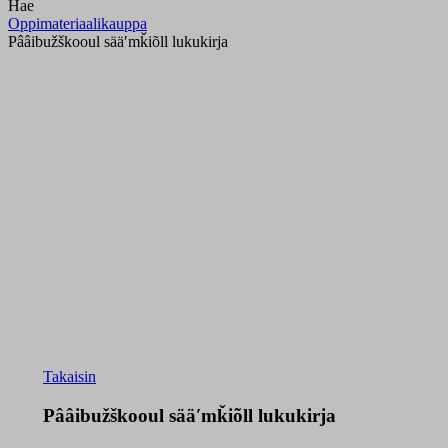
Hae
Oppimateriaalikauppa
Pââibužškooul sääʹmǩiõll lukukirja
Takaisin
Pââibužškooul sääʹmǩiõll lukukirja