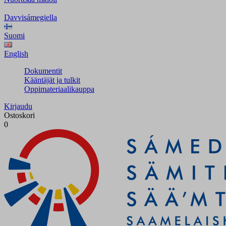
Davvisámegiella
Suomi
English
Dokumentit
Kääntäjät ja tulkit
Oppimateriaalikauppa
Kirjaudu
Ostoskori
0