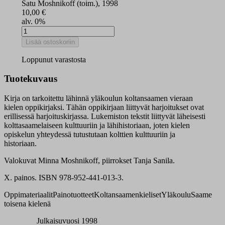
Satu Moshnikoff (toim.), 1998
10,00
€
alv. 0%
Pââibužškooul
sääʹmǩiõll
Lisää ostoskoriin
lukukirja
määrä
Loppunut varastosta
Tuotekuvaus
Kirja on tarkoitettu lähinnä yläkoulun koltansaamen vieraan
kielen oppikirjaksi. Tähän oppikirjaan liittyvät harjoitukset ovat
erillisessä harjoituskirjassa. Lukemiston tekstit liittyvät läheisesti
kolttasaamelaiseen kulttuuriin ja lähihistoriaan, joten kielen
opiskelun yhteydessä tutustutaan kolttien kulttuuriin ja
historiaan.
Valokuvat Minna Moshnikoff, piirrokset Tanja Sanila.
X. painos. ISBN 978-952-441-013-3.
Oppimateriaalit
Painotuotteet
Koltansaamenkieliset
Yläkoulu
Saame
toisena kielenä
Julkaisuvuosi 1998