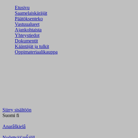
Etusivu
Saamelaiskäräjät
Päätöksenteko
Vastuualueet
Ajankohtaista
Yhteystiedot
Dokumentit
Kääntäjät ja tulkit
Oppimateriaalikauppa
Siirry sisältöön
Suomi
fi
Anarâškielâ
Nuõrttsääʹmǩiõll