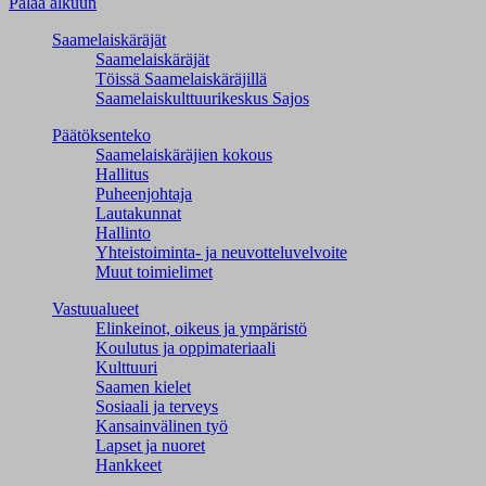
Palaa alkuun
Saamelaiskäräjät
Saamelaiskäräjät
Töissä Saamelaiskäräjillä
Saamelaiskulttuuri­keskus Sajos
Päätöksenteko
Saamelaiskäräjien kokous
Hallitus
Puheenjohtaja
Lautakunnat
Hallinto
Yhteistoiminta- ja neuvotteluvelvoite
Muut toimielimet
Vastuualueet
Elinkeinot, oikeus ja ympäristö
Koulutus ja oppimateriaali
Kulttuuri
Saamen kielet
Sosiaali ja terveys
Kansainvälinen työ
Lapset ja nuoret
Hankkeet