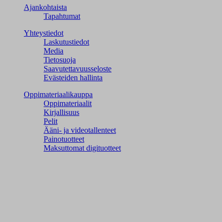
Ajankohtaista
Tapahtumat
Yhteystiedot
Laskutustiedot
Media
Tietosuoja
Saavutettavuusseloste
Evästeiden hallinta
Oppimateriaalikauppa
Oppimateriaalit
Kirjallisuus
Pelit
Ääni- ja videotallenteet
Painotuotteet
Maksuttomat digituotteet