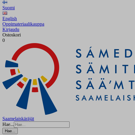
Suomi
English
Oppimateriaalikauppa
Kirjaudu
Ostoskori
0
Saamelaiskäräjät
Hae...
Hae...