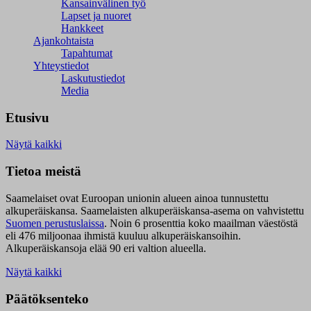
Kansainvälinen työ
Lapset ja nuoret
Hankkeet
Ajankohtaista
Tapahtumat
Yhteystiedot
Laskutustiedot
Media
Etusivu
Näytä kaikki
Tietoa meistä
Saamelaiset ovat Euroopan unionin alueen ainoa tunnustettu
alkuperäiskansa. Saamelaisten alkuperäiskansa-asema on vahvistettu
Suomen perustuslaissa
.
Noin 6 prosenttia koko maailman väestöstä
eli 476 miljoonaa ihmistä kuuluu alkuperäiskansoihin.
Alkuperäiskansoja elää 90 eri valtion alueella.
Näytä kaikki
Päätöksenteko