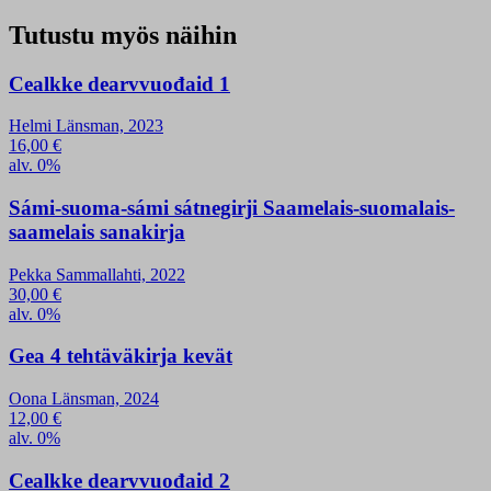
Tutustu myös näihin
Cealkke dearvvuođaid 1
Helmi Länsman, 2023
16,00
€
alv. 0%
Sámi-suoma-sámi sátnegirji Saamelais-suomalais-
saamelais sanakirja
Pekka Sammallahti, 2022
30,00
€
alv. 0%
Gea 4 tehtäväkirja kevät
Oona Länsman, 2024
12,00
€
alv. 0%
Cealkke dearvvuođaid 2