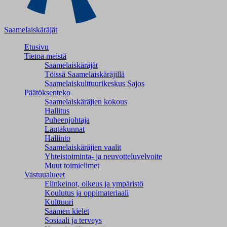
Saamelaiskäräjät
Etusivu
Tietoa meistä
Saamelaiskäräjät
Töissä Saamelaiskäräjillä
Saamelaiskulttuuri­keskus Sajos
Päätöksenteko
Saamelaiskäräjien kokous
Hallitus
Puheenjohtaja
Lautakunnat
Hallinto
Saamelaiskäräjien vaalit
Yhteistoiminta- ja neuvotteluvelvoite
Muut toimielimet
Vastuualueet
Elinkeinot, oikeus ja ympäristö
Koulutus ja oppimateriaali
Kulttuuri
Saamen kielet
Sosiaali ja terveys