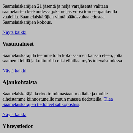
Saamelaiskäräjien 21 jäsentä ja neljä varajäsentä valitaan
saamelaisten keskuudessa joka neljäs vuosi toimeenpantavilla
vaaleilla. Saamelaiskäräjien ylintä päätösvaltaa edustaa
Saamelaiskäräjien kokous.
Näytä kaikki
Vastuualueet
Saamelaiskäräjillä t
eemme töitä koko saamen kansan eteen, jotta
saamen kielillä ja kulttuurilla olisi elintilaa myös tulevaisuudessa.
Näytä kaikki
Ajankohtaista
Saamelaiskäräjät kertoo toiminnastaan medialle ja muille
aiheistamme kiinnostuneille muun muassa tiedotteilla.
Tilaa
Saamelaiskäräjien tiedotteet sähköpostiisi
.
Näytä kaikki
Yhteystiedot