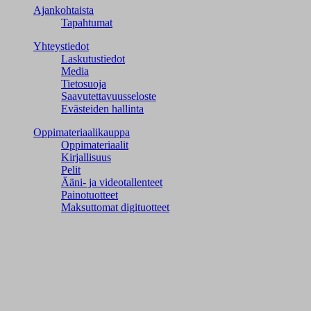
Ajankohtaista
Tapahtumat
Yhteystiedot
Laskutustiedot
Media
Tietosuoja
Saavutettavuusseloste
Evästeiden hallinta
Oppimateriaalikauppa
Oppimateriaalit
Kirjallisuus
Pelit
Ääni- ja videotallenteet
Painotuotteet
Maksuttomat digituotteet