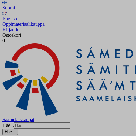
Suomi
English
Oppimateriaalikauppa
Kirjaudu
Ostoskori
0
Saamelaiskäräjät
Hae...
Hae...