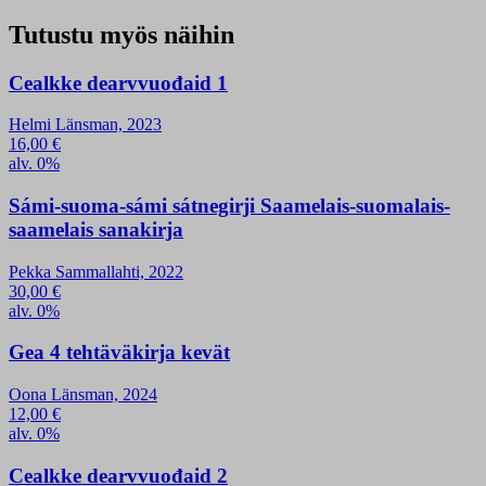
Tutustu myös näihin
Cealkke dearvvuođaid 1
Helmi Länsman, 2023
16,00
€
alv. 0%
Sámi-suoma-sámi sátnegirji Saamelais-suomalais-
saamelais sanakirja
Pekka Sammallahti, 2022
30,00
€
alv. 0%
Gea 4 tehtäväkirja kevät
Oona Länsman, 2024
12,00
€
alv. 0%
Cealkke dearvvuođaid 2