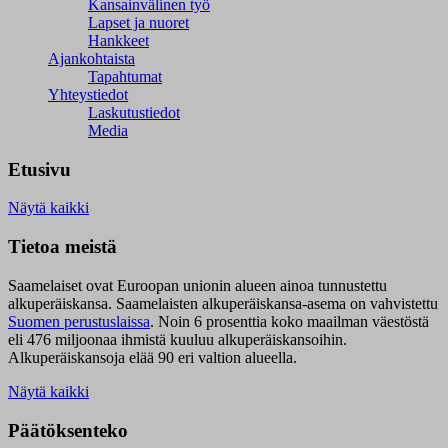
Kansainvälinen työ
Lapset ja nuoret
Hankkeet
Ajankohtaista
Tapahtumat
Yhteystiedot
Laskutustiedot
Media
Etusivu
Näytä kaikki
Tietoa meistä
Saamelaiset ovat Euroopan unionin alueen ainoa tunnustettu
alkuperäiskansa. Saamelaisten alkuperäiskansa-asema on vahvistettu
Suomen perustuslaissa
.
Noin 6 prosenttia koko maailman väestöstä
eli 476 miljoonaa ihmistä kuuluu alkuperäiskansoihin.
Alkuperäiskansoja elää 90 eri valtion alueella.
Näytä kaikki
Päätöksenteko