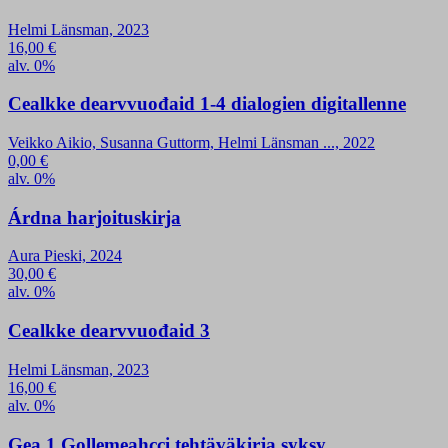
Helmi Länsman, 2023
16,00
€
alv. 0%
Cealkke dearvvuođaid 1-4 dialogien digitallenne
Veikko Aikio, Susanna Guttorm, Helmi Länsman ..., 2022
0,00
€
alv. 0%
Árdna harjoituskirja
Aura Pieski, 2024
30,00
€
alv. 0%
Cealkke dearvvuođaid 3
Helmi Länsman, 2023
16,00
€
alv. 0%
Gea 1 Gollemeahcci tehtäväkirja syksy