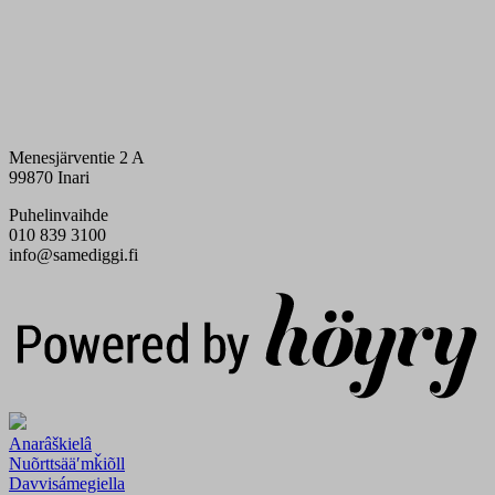
Menesjärventie 2 A
99870 Inari
Puhelinvaihde
010 839 3100
info@samediggi.fi
Digi- ja mainostoimisto Höyry Rovaniemi ja Oulu
Anarâškielâ
Nuõrttsääʹmǩiõll
Davvisámegiella