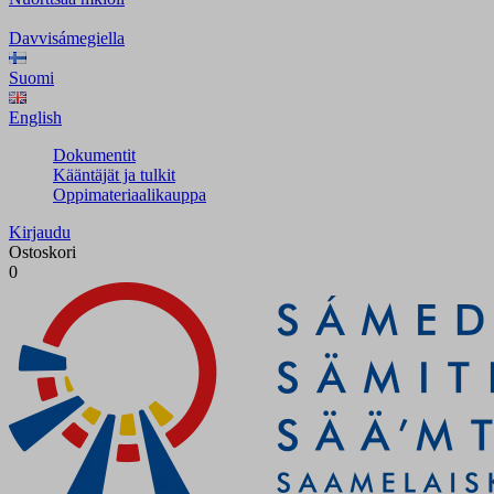
Davvisámegiella
Suomi
English
Dokumentit
Kääntäjät ja tulkit
Oppimateriaalikauppa
Kirjaudu
Ostoskori
0