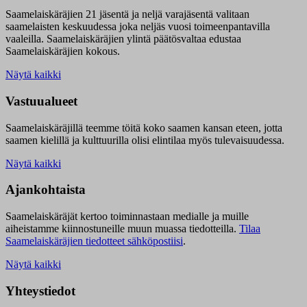
Saamelaiskäräjien 21 jäsentä ja neljä varajäsentä valitaan
saamelaisten keskuudessa joka neljäs vuosi toimeenpantavilla
vaaleilla. Saamelaiskäräjien ylintä päätösvaltaa edustaa
Saamelaiskäräjien kokous.
Näytä kaikki
Vastuualueet
Saamelaiskäräjillä t
eemme töitä koko saamen kansan eteen, jotta
saamen kielillä ja kulttuurilla olisi elintilaa myös tulevaisuudessa.
Näytä kaikki
Ajankohtaista
Saamelaiskäräjät kertoo toiminnastaan medialle ja muille
aiheistamme kiinnostuneille muun muassa tiedotteilla.
Tilaa
Saamelaiskäräjien tiedotteet sähköpostiisi
.
Näytä kaikki
Yhteystiedot