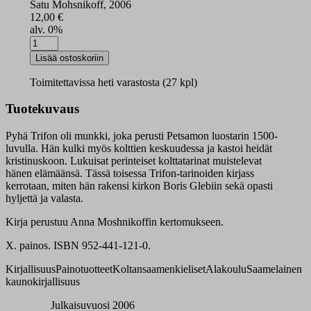
Satu Mohsnikoff, 2006
12,00
€
alv. 0%
Pâʹss
Treeffan
Lisää ostoskoriin
Peäccmest
määrä
Toimitettavissa heti varastosta (27 kpl)
Tuotekuvaus
Pyhä Trifon oli munkki, joka perusti Petsamon luostarin 1500-
luvulla. Hän kulki myös kolttien keskuudessa ja kastoi heidät
kristinuskoon. Lukuisat perinteiset kolttatarinat muistelevat
hänen elämäänsä. Tässä toisessa Trifon-tarinoiden kirjass
kerrotaan, miten hän rakensi kirkon Boris Glebiin sekä opasti
hyljettä ja valasta.
Kirja perustuu Anna Moshnikoffin kertomukseen.
X. painos. ISBN 952-441-121-0.
Kirjallisuus
Painotuotteet
Koltansaamenkieliset
Alakoulu
Saamelainen
kaunokirjallisuus
Julkaisuvuosi 2006