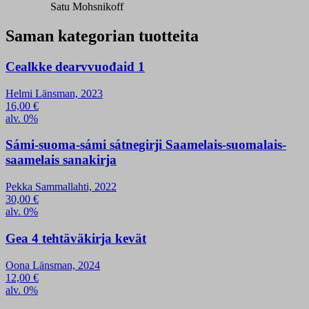
Satu Mohsnikoff
Saman kategorian tuotteita
Cealkke dearvvuođaid 1
Helmi Länsman, 2023
16,00
€
alv. 0%
Sámi-suoma-sámi sátnegirji Saamelais-suomalais-
saamelais sanakirja
Pekka Sammallahti, 2022
30,00
€
alv. 0%
Gea 4 tehtäväkirja kevät
Oona Länsman, 2024
12,00
€
alv. 0%