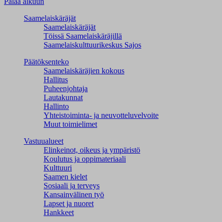
Palaa alkuun
Saamelaiskäräjät
Saamelaiskäräjät
Töissä Saamelaiskäräjillä
Saamelaiskulttuuri­keskus Sajos
Päätöksenteko
Saamelaiskäräjien kokous
Hallitus
Puheenjohtaja
Lautakunnat
Hallinto
Yhteistoiminta- ja neuvotteluvelvoite
Muut toimielimet
Vastuualueet
Elinkeinot, oikeus ja ympäristö
Koulutus ja oppimateriaali
Kulttuuri
Saamen kielet
Sosiaali ja terveys
Kansainvälinen työ
Lapset ja nuoret
Hankkeet