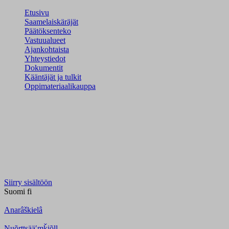
Etusivu
Saamelaiskäräjät
Päätöksenteko
Vastuualueet
Ajankohtaista
Yhteystiedot
Dokumentit
Kääntäjät ja tulkit
Oppimateriaalikauppa
Siirry sisältöön
Suomi
fi
Anarâškielâ
Nuõrttsääʹmǩiõll