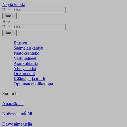
Näytä kaikki
Hae...
Hae...
Hae
Hae...
Hae...
Etusivu
Saamelaiskäräjät
Päätöksenteko
Vastuualueet
Ajankohtaista
Yhteystiedot
Dokumentit
Kääntäjät ja tulkit
Oppimateriaalikauppa
Suomi
fi
Anarâškielâ
Nuõrttsääʹmǩiõll
Davvisámegiella