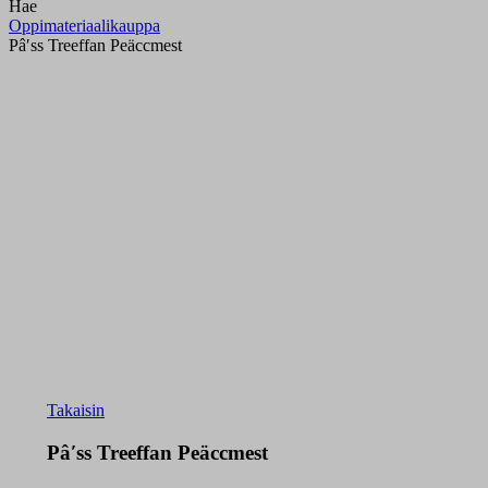
Hae
Oppimateriaalikauppa
Pâʹss Treeffan Peäccmest
Takaisin
Pâʹss Treeffan Peäccmest