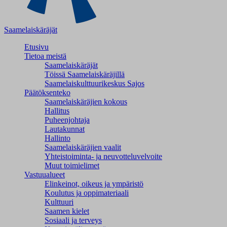
Saamelaiskäräjät
Etusivu
Tietoa meistä
Saamelaiskäräjät
Töissä Saamelaiskäräjillä
Saamelaiskulttuuri­keskus Sajos
Päätöksenteko
Saamelaiskäräjien kokous
Hallitus
Puheenjohtaja
Lautakunnat
Hallinto
Saamelaiskäräjien vaalit
Yhteistoiminta- ja neuvotteluvelvoite
Muut toimielimet
Vastuualueet
Elinkeinot, oikeus ja ympäristö
Koulutus ja oppimateriaali
Kulttuuri
Saamen kielet
Sosiaali ja terveys