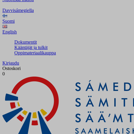
Davvisámegiella
Suomi
English
Dokumentit
Kääntäjät ja tulkit
Oppimateriaalikauppa
Kirjaudu
Ostoskori
0