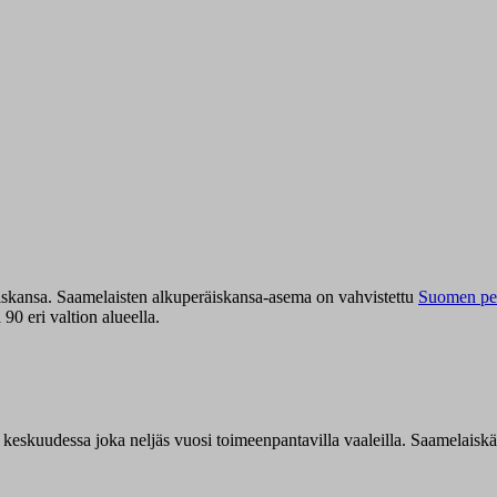
iskansa. Saamelaisten alkuperäiskansa-asema on vahvistettu
Suomen per
0 eri valtion alueella.
n keskuudessa joka neljäs vuosi toimeenpantavilla vaaleilla. Saamelaisk