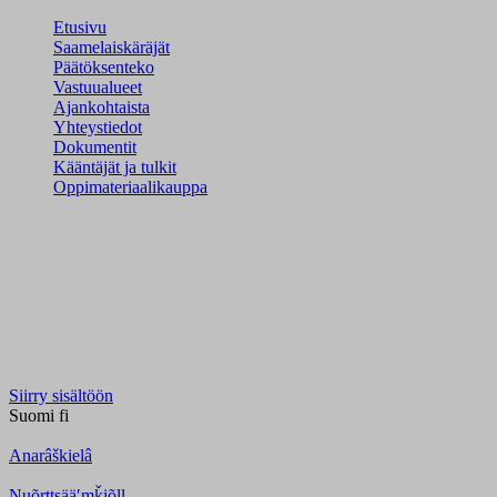
Etusivu
Saamelaiskäräjät
Päätöksenteko
Vastuualueet
Ajankohtaista
Yhteystiedot
Dokumentit
Kääntäjät ja tulkit
Oppimateriaalikauppa
Siirry sisältöön
Suomi
fi
Anarâškielâ
Nuõrttsääʹmǩiõll