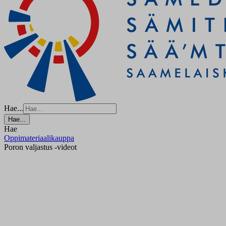
Hae...
Hae...
Hae
Oppimateriaalikauppa
Poron valjastus -videot