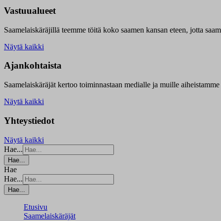
Vastuualueet
Saamelaiskäräjillä t
eemme töitä koko saamen kansan eteen, jotta saamen 
Näytä kaikki
Ajankohtaista
Saamelaiskäräjät kertoo toiminnastaan medialle ja muille aiheistamme 
Näytä kaikki
Yhteystiedot
Näytä kaikki
Hae...
Hae...
Hae
Hae...
Hae...
Etusivu
Saamelaiskäräjät