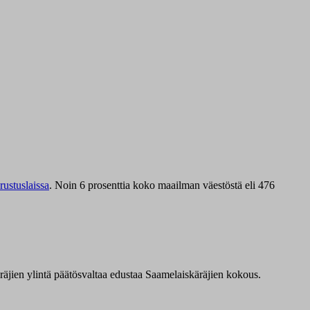
ustuslaissa
.
Noin 6 prosenttia koko maailman väestöstä eli 476
äräjien ylintä päätösvaltaa edustaa Saamelaiskäräjien kokous.