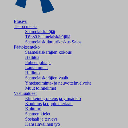
Etusivu
Tietoa meistä
Saamelaiskäräjät
Töissä Saamelaiskäräjillä
Saamelaiskulttuuri­keskus Sajos
Päätöksenteko
Saamelaiskäräjien kokous
Hallitus
Puheenjohtaja
Lautakunnat
Hallinto
Saamelaiskäräjien vaalit
Yhteistoiminta- ja neuvotteluvelvoite
Muut toimielimet
Vastuualueet
Elinkeinot, oikeus ja ympäristö
Koulutus ja oppimateriaali
Kulttuuri
Saamen kielet
Sosiaali ja terveys
Kansainvälinen työ