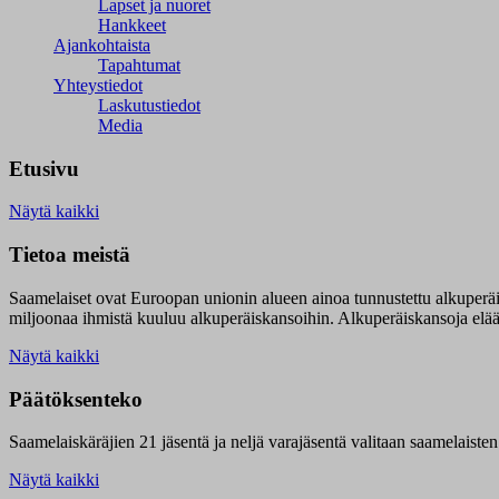
Lapset ja nuoret
Hankkeet
Ajankohtaista
Tapahtumat
Yhteystiedot
Laskutustiedot
Media
Etusivu
Näytä kaikki
Tietoa meistä
Saamelaiset ovat Euroopan unionin alueen ainoa tunnustettu alkuperä
miljoonaa ihmistä kuuluu alkuperäiskansoihin. Alkuperäiskansoja elää 9
Näytä kaikki
Päätöksenteko
Saamelaiskäräjien 21 jäsentä ja neljä varajäsentä valitaan saamelaiste
Näytä kaikki