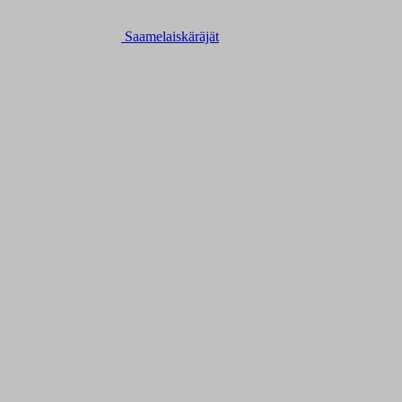
Saamelaiskäräjät