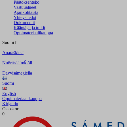
Päätöksenteko
Vastuualueet
Ajankohtaista
Yhteystiedot
Dokumentit
Kääntäjät ja tulkit
Oppimateriaalikauppa
Suomi
fi
Anarâškielâ
Nuõrttsääʹmǩiõll
Davvisámegiella
Suomi
English
Oppimateriaalikauppa
Kirjaudu
Ostoskori
0