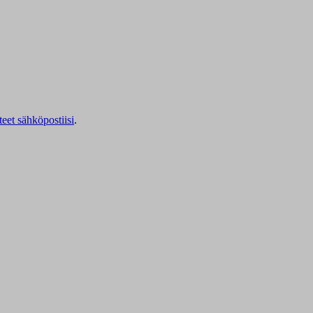
teet sähköpostiisi
.