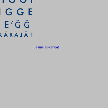
Saamelaiskäräjät