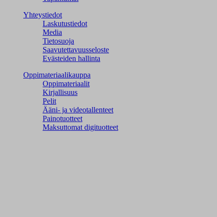
Yhteystiedot
Laskutustiedot
Media
Tietosuoja
Saavutettavuusseloste
Evästeiden hallinta
Oppimateriaalikauppa
Oppimateriaalit
Kirjallisuus
Pelit
Ääni- ja videotallenteet
Painotuotteet
Maksuttomat digituotteet