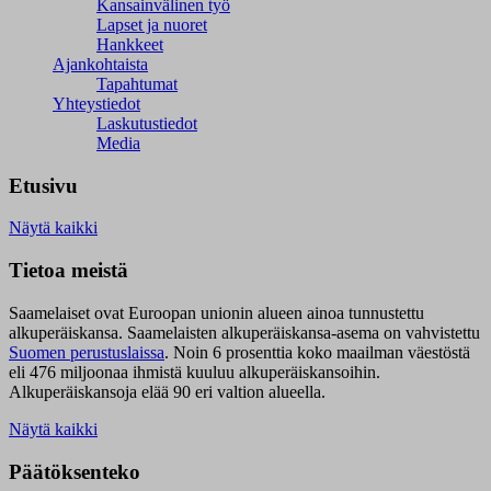
Kansainvälinen työ
Lapset ja nuoret
Hankkeet
Ajankohtaista
Tapahtumat
Yhteystiedot
Laskutustiedot
Media
Etusivu
Näytä kaikki
Tietoa meistä
Saamelaiset ovat Euroopan unionin alueen ainoa tunnustettu
alkuperäiskansa. Saamelaisten alkuperäiskansa-asema on vahvistettu
Suomen perustuslaissa
.
Noin 6 prosenttia koko maailman väestöstä
eli 476 miljoonaa ihmistä kuuluu alkuperäiskansoihin.
Alkuperäiskansoja elää 90 eri valtion alueella.
Näytä kaikki
Päätöksenteko