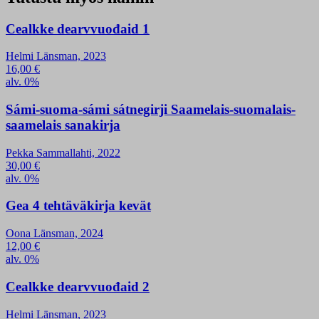
Cealkke dearvvuođaid 1
Helmi Länsman, 2023
16,00
€
alv. 0%
Sámi-suoma-sámi sátnegirji Saamelais-suomalais-
saamelais sanakirja
Pekka Sammallahti, 2022
30,00
€
alv. 0%
Gea 4 tehtäväkirja kevät
Oona Länsman, 2024
12,00
€
alv. 0%
Cealkke dearvvuođaid 2
Helmi Länsman, 2023