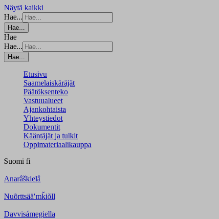
Näytä kaikki
Hae...
Hae...
Hae
Hae...
Hae...
Etusivu
Saamelaiskäräjät
Päätöksenteko
Vastuualueet
Ajankohtaista
Yhteystiedot
Dokumentit
Kääntäjät ja tulkit
Oppimateriaalikauppa
Suomi
fi
Anarâškielâ
Nuõrttsääʹmǩiõll
Davvisámegiella