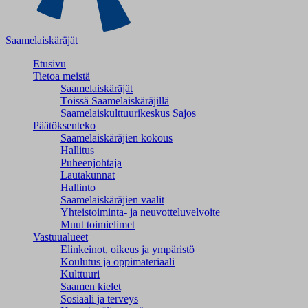
Saamelaiskäräjät
Etusivu
Tietoa meistä
Saamelaiskäräjät
Töissä Saamelaiskäräjillä
Saamelaiskulttuuri­keskus Sajos
Päätöksenteko
Saamelaiskäräjien kokous
Hallitus
Puheenjohtaja
Lautakunnat
Hallinto
Saamelaiskäräjien vaalit
Yhteistoiminta- ja neuvotteluvelvoite
Muut toimielimet
Vastuualueet
Elinkeinot, oikeus ja ympäristö
Koulutus ja oppimateriaali
Kulttuuri
Saamen kielet
Sosiaali ja terveys