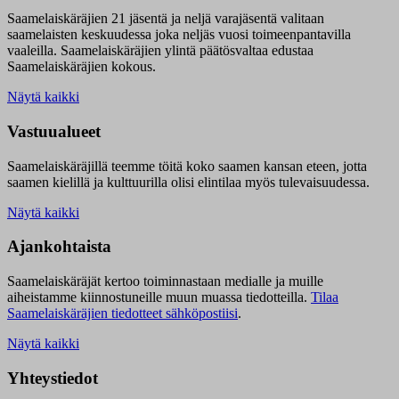
Saamelaiskäräjien 21 jäsentä ja neljä varajäsentä valitaan
saamelaisten keskuudessa joka neljäs vuosi toimeenpantavilla
vaaleilla. Saamelaiskäräjien ylintä päätösvaltaa edustaa
Saamelaiskäräjien kokous.
Näytä kaikki
Vastuualueet
Saamelaiskäräjillä t
eemme töitä koko saamen kansan eteen, jotta
saamen kielillä ja kulttuurilla olisi elintilaa myös tulevaisuudessa.
Näytä kaikki
Ajankohtaista
Saamelaiskäräjät kertoo toiminnastaan medialle ja muille
aiheistamme kiinnostuneille muun muassa tiedotteilla.
Tilaa
Saamelaiskäräjien tiedotteet sähköpostiisi
.
Näytä kaikki
Yhteystiedot