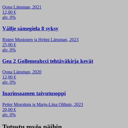
Oona Länsman, 2021
12,00
€
alv. 0%
Vállje sámegiela 8 syksy
Risten Mustonen ja Helmi Länsman, 2023
25,00
€
alv. 0%
Gea 2 Gollemeahcci tehtäväkirja kevät
Oona Länsman, 2020
12,00
€
alv. 0%
Inarinsaamen taivutusoppi
Petter Morottaja ja Marja-Liisa Olthuis, 2023
20,00
€
alv. 0%
Tutustu myös näihin