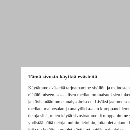
Tämä sivusto käyttää evästeitä
Käytämme evästeitä tarjoamamme sisällön ja mainosten
räätälöimiseen, sosiaalisen median ominaisuuksien tuk
ja kävijämäärämme analysoimiseen. Lisäksi jaamme sos
median, mainosalan ja analytiikka-alan kumppaneillem
tietoja siitä, miten käytät sivustoamme. Kumppanimme 
yhdistää näitä tietoja muihin tietoihin, joita olet antanut h
joita on kerätty, kun olet käyttänyt heidän palvelujaan.