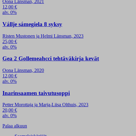
Oona Länsman, 2021
12,00
€
alv. 0%
Vállje sámegiela 8 syksy
Risten Mustonen ja Helmi Länsman, 2023
25,00
€
alv. 0%
Gea 2 Gollemeahcci tehtäväkirja kevät
Oona Länsman, 2020
12,00
€
alv. 0%
Inarinsaamen taivutusoppi
Petter Morottaja ja Marja-Liisa Olthuis, 2023
20,00
€
alv. 0%
Palaa alkuun