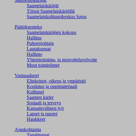
Saamelaiskäräjät
Saamelaiskäräjät
Töissä Saamelaiskäräjillä
Saamelaiskulttuuri­keskus Sajos
Päätöksenteko
Saamelaiskäräjien kokous
Hallitus
Puheenjohtaja
Lautakunnat
Hallinto
Yhteistoiminta- ja neuvotteluvelvoite
Muut toimielimet
Vastuualueet
Elinkeinot, oikeus ja ympäristö
Koulutus ja oppimateriaali
Kulttuuri
Saamen kielet
Sosiaali ja terveys
Kansainvälinen työ
Lapset ja nuoret
Hankkeet
Ajankohtaista
Tapahtumat