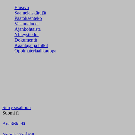
Etusivu
Saamelaiskäräjät
Päätöksenteko
Vastuualueet
Ajankohtaista
Yhteystiedot
Dokumentit
Kääntäjät ja tulkit
Oppimateriaalikauppa
Siirry sisältöön
Suomi
fi
Anarâškielâ
Nuõrttsääʹmǩiõll