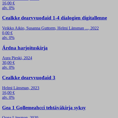
16,00
€
alv. 0%
Cealkke dearvvuođaid 1-4 dialogien digitallenne
Veikko Aikio, Susanna Guttorm, Helmi Länsman ..., 2022
0,00
€
alv. 0%
Árdna harjoituskirja
Aura Pieski, 2024
30,00
€
alv. 0%
Cealkke dearvvuođaid 3
Helmi Länsman, 2023
16,00
€
alv. 0%
Gea 1 Gollemeahcci tehtäväkirja syksy
Oona Länsman, 2020