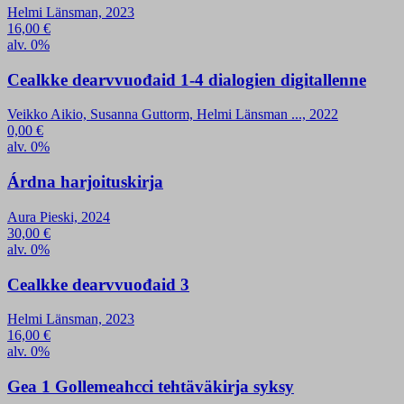
Helmi Länsman, 2023
16,00
€
alv. 0%
Cealkke dearvvuođaid 1-4 dialogien digitallenne
Veikko Aikio, Susanna Guttorm, Helmi Länsman ..., 2022
0,00
€
alv. 0%
Árdna harjoituskirja
Aura Pieski, 2024
30,00
€
alv. 0%
Cealkke dearvvuođaid 3
Helmi Länsman, 2023
16,00
€
alv. 0%
Gea 1 Gollemeahcci tehtäväkirja syksy