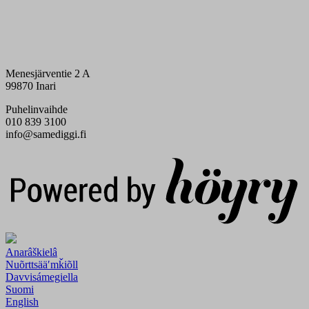
Menesjärventie 2 A
99870 Inari
Puhelinvaihde
010 839 3100
info@samediggi.fi
Digi- ja mainostoimisto Höyry Rovaniemi ja Oulu
Anarâškielâ
Nuõrttsääʹmǩiõll
Davvisámegiella
Suomi
English