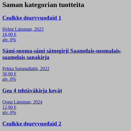
Saman kategorian tuotteita
Cealkke dearvvuođaid 1
Helmi Länsman, 2023
16,00
€
alv. 0%
Sámi-suoma-sámi sátnegirji Saamelais-suomalais-
saamelais sanakirja
Pekka Sammallahti, 2022
30,00
€
alv. 0%
Gea 4 tehtäväkirja kevät
Oona Länsman, 2024
12,00
€
alv. 0%
Cealkke dearvvuođaid 2