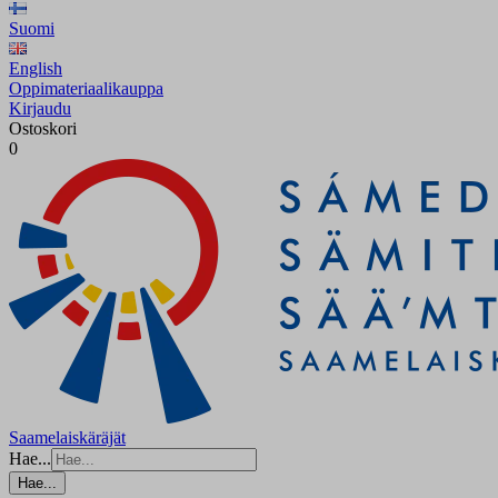
Suomi
English
Oppimateriaalikauppa
Kirjaudu
Ostoskori
0
Saamelaiskäräjät
Hae...
Hae...