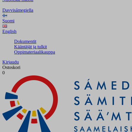
Davvisámegiella
Suomi
English
Dokumentit
Kääntäjät ja tulkit
Oppimateriaalikauppa
Kirjaudu
Ostoskori
0