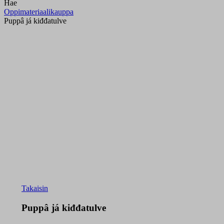
Hae
Oppimateriaalikauppa
Puppâ já kiđđatulve
Takaisin
Puppâ já kiđđatulve