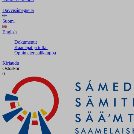
Davvisámegiella
Suomi
English
Dokumentit
Kääntäjät ja tulkit
Oppimateriaalikauppa
Kirjaudu
Ostoskori
0