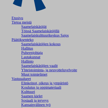
Etusivu
Tietoa meistä
Saamelaiskäräjät
Töissä Saamelaiskäräjillä
Saamelaiskulttuuri­keskus Sajos
Päätöksenteko
Saamelaiskäräjien kokous
Hallitus
Puheenjohtaja
Lautakunnat
Hallinto
Saamelaiskäräjien vaalit
Yhteistoiminta- ja neuvotteluvelvoite
Muut toimielimet
Vastuualueet
Elinkeinot, oikeus ja ympäristö
Koulutus ja oppimateriaali
Kulttuuri
Saamen kielet
Sosiaali ja terveys
Kansainvälinen työ