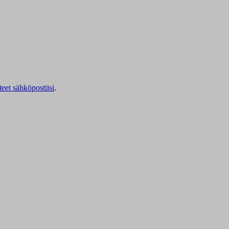
teet sähköpostiisi
.