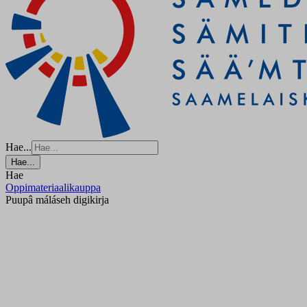
Hae...
Hae...
Hae
Oppimateriaalikauppa
Puupâ máláseh digikirja