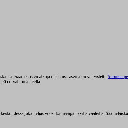
iskansa. Saamelaisten alkuperäiskansa-asema on vahvistettu
Suomen per
0 eri valtion alueella.
n keskuudessa joka neljäs vuosi toimeenpantavilla vaaleilla. Saamelaisk