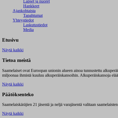
Lapset ja nuoret
Hankkeet
Ajankohtaista
Tapahtumat
Yhteystiedot
Laskutustiedot
Media
Etusivu
Näytä kaikki
Tietoa meistä
Saamelaiset ovat Euroopan unionin alueen ainoa tunnustettu alkuperä
miljoonaa ihmistä kuuluu alkuperäiskansoihin. Alkuperäiskansoja elää 9
Näytä kaikki
Päätöksenteko
Saamelaiskäräjien 21 jäsentä ja neljä varajäsentä valitaan saamelaiste
Näytä kaikki