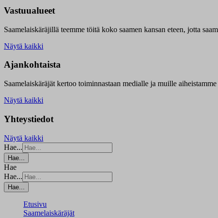
Vastuualueet
Saamelaiskäräjillä t
eemme töitä koko saamen kansan eteen, jotta saamen 
Näytä kaikki
Ajankohtaista
Saamelaiskäräjät kertoo toiminnastaan medialle ja muille aiheistamme 
Näytä kaikki
Yhteystiedot
Näytä kaikki
Hae...
Hae...
Hae
Hae...
Hae...
Etusivu
Saamelaiskäräjät