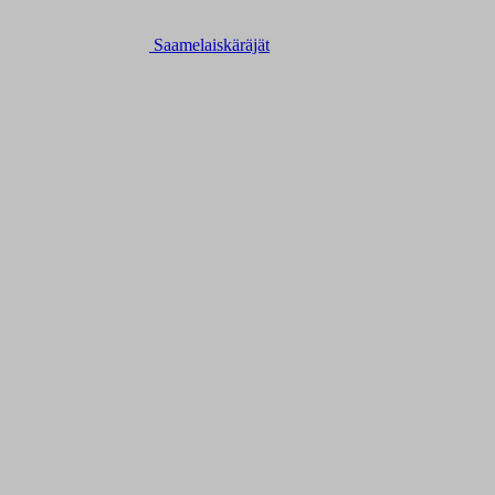
Saamelaiskäräjät