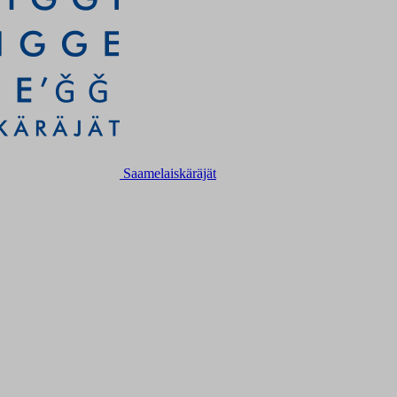
Saamelaiskäräjät