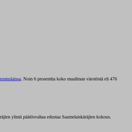
ustuslaissa
.
Noin 6 prosenttia koko maailman väestöstä eli 476
äräjien ylintä päätösvaltaa edustaa Saamelaiskäräjien kokous.