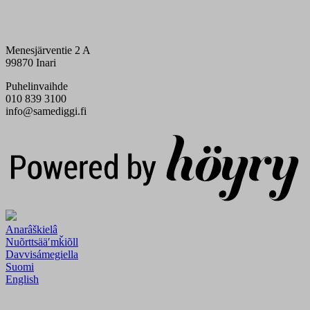
Menesjärventie 2 A
99870 Inari
Puhelinvaihde
010 839 3100
info@samediggi.fi
Digi- ja mainostoimisto Höyry Rovaniemi ja Oulu
Anarâškielâ
Nuõrttsääʹmǩiõll
Davvisámegiella
Suomi
English