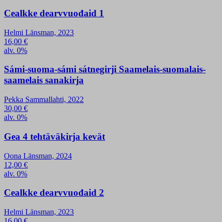
Cealkke dearvvuođaid 1
Helmi Länsman, 2023
16,00
€
alv. 0%
Sámi-suoma-sámi sátnegirji Saamelais-suomalais-
saamelais sanakirja
Pekka Sammallahti, 2022
30,00
€
alv. 0%
Gea 4 tehtäväkirja kevät
Oona Länsman, 2024
12,00
€
alv. 0%
Cealkke dearvvuođaid 2
Helmi Länsman, 2023
16,00
€