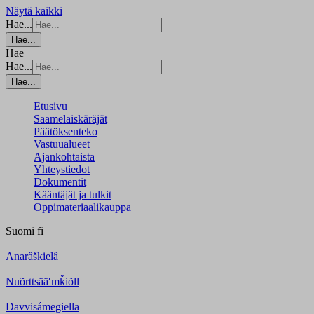
Näytä kaikki
Hae...
Hae...
Hae
Hae...
Hae...
Etusivu
Saamelaiskäräjät
Päätöksenteko
Vastuualueet
Ajankohtaista
Yhteystiedot
Dokumentit
Kääntäjät ja tulkit
Oppimateriaalikauppa
Suomi
fi
Anarâškielâ
Nuõrttsääʹmǩiõll
Davvisámegiella