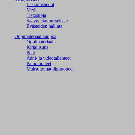
Laskutustiedot
Media
Tietosuoja
Saavutettavuusseloste
Evästeiden hallinta
Oppimateriaalikauppa
Oppimateriaalit
Kirjallisuus
Pelit
Ääni- ja videotallenteet
Painotuotteet
Maksuttomat digituotteet