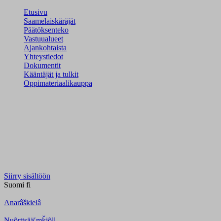
Etusivu
Saamelaiskäräjät
Päätöksenteko
Vastuualueet
Ajankohtaista
Yhteystiedot
Dokumentit
Kääntäjät ja tulkit
Oppimateriaalikauppa
Siirry sisältöön
Suomi
fi
Anarâškielâ
Nuõrttsääʹmǩiõll