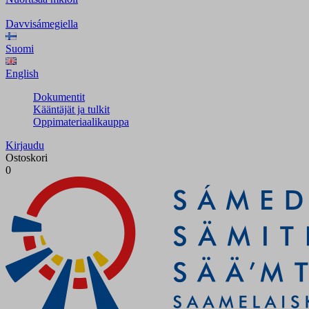
Davvisámegiella
Suomi
English
Dokumentit
Kääntäjät ja tulkit
Oppimateriaalikauppa
Kirjaudu
Ostoskori
0