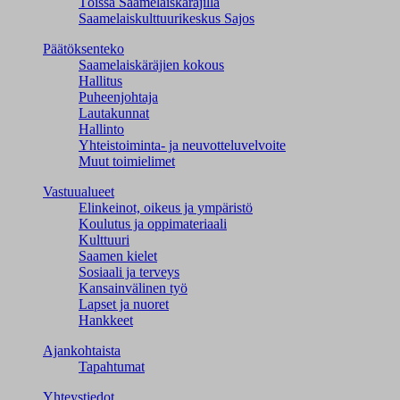
Töissä Saamelaiskäräjillä
Saamelaiskulttuuri­keskus Sajos
Päätöksenteko
Saamelaiskäräjien kokous
Hallitus
Puheenjohtaja
Lautakunnat
Hallinto
Yhteistoiminta- ja neuvotteluvelvoite
Muut toimielimet
Vastuualueet
Elinkeinot, oikeus ja ympäristö
Koulutus ja oppimateriaali
Kulttuuri
Saamen kielet
Sosiaali ja terveys
Kansainvälinen työ
Lapset ja nuoret
Hankkeet
Ajankohtaista
Tapahtumat
Yhteystiedot