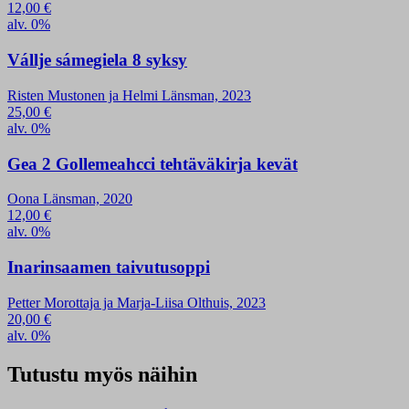
12,00
€
alv. 0%
Vállje sámegiela 8 syksy
Risten Mustonen ja Helmi Länsman, 2023
25,00
€
alv. 0%
Gea 2 Gollemeahcci tehtäväkirja kevät
Oona Länsman, 2020
12,00
€
alv. 0%
Inarinsaamen taivutusoppi
Petter Morottaja ja Marja-Liisa Olthuis, 2023
20,00
€
alv. 0%
Tutustu myös näihin