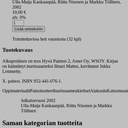
Ulla-Maija Kankaanpää, Riitta Nisonen ja Markku Töllinen,
2002
10,00
€
alv. 0%
Pyeri
paaimân
Lisää ostoskoriin
2
oppikirja
Toimitettavissa heti varastosta (32 kpl)
määrä
Tuotekuvaus
Alkuperäinen on teos Hyvä Paimen 2, Amer Oy, WSOY. Kirjan
on kääntänyt inarinsaameksi Ilmari Mattus, kuvittanut Jukka
Lemmetty.
X. painos. ISBN 952-441-076-1.
Oppimateriaalit
Painotuotteet
Inarinsaamenkieliset
Alakoulu
Katsomusai
Julkaisuvuosi 2002
Ulla-Maija Kankaanpää, Riitta Nisonen ja Markku
Töllinen
Saman kategorian tuotteita