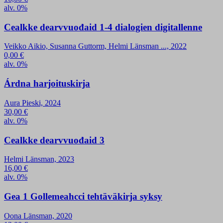
alv. 0%
Cealkke dearvvuođaid 1-4 dialogien digitallenne
Veikko Aikio, Susanna Guttorm, Helmi Länsman ..., 2022
0,00
€
alv. 0%
Árdna harjoituskirja
Aura Pieski, 2024
30,00
€
alv. 0%
Cealkke dearvvuođaid 3
Helmi Länsman, 2023
16,00
€
alv. 0%
Gea 1 Gollemeahcci tehtäväkirja syksy
Oona Länsman, 2020