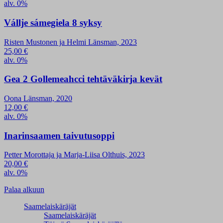
alv. 0%
Vállje sámegiela 8 syksy
Risten Mustonen ja Helmi Länsman, 2023
25,00
€
alv. 0%
Gea 2 Gollemeahcci tehtäväkirja kevät
Oona Länsman, 2020
12,00
€
alv. 0%
Inarinsaamen taivutusoppi
Petter Morottaja ja Marja-Liisa Olthuis, 2023
20,00
€
alv. 0%
Palaa alkuun
Saamelaiskäräjät
Saamelaiskäräjät