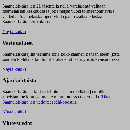
Saamelaiskäräjien 21 jäsentä ja neljä varajäsentä valitaan
saamelaisten keskuudessa joka neljäs vuosi toimeenpantavilla
vaaleilla. Saamelaiskäräjien ylintä päätösvaltaa edustaa
Saamelaiskäräjien kokous.
Näytä kaikki
Vastuualueet
Saamelaiskäräjillä t
eemme töitä koko saamen kansan eteen, jotta
saamen kielillä ja kulttuurilla olisi elintilaa myös tulevaisuudessa.
Näytä kaikki
Ajankohtaista
Saamelaiskäräjät kertoo toiminnastaan medialle ja muille
aiheistamme kiinnostuneille muun muassa tiedotteilla.
Tilaa
Saamelaiskäräjien tiedotteet sähköpostiisi
.
Näytä kaikki
Yhteystiedot