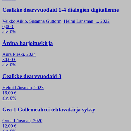
Cealkke dearvvuođaid 1-4 dialogien digitallenne
Veikko Aikio, Susanna Guttorm, Helmi Länsman ..., 2022
0,00
€
alv. 0%
Árdna harjoituskirja
Aura Pieski, 2024
30,00
€
alv. 0%
Cealkke dearvvuođaid 3
Helmi Länsman, 2023
16,00
€
alv. 0%
Gea 1 Gollemeahcci tehtäväkirja syksy
Oona Länsman, 2020
12,00
€