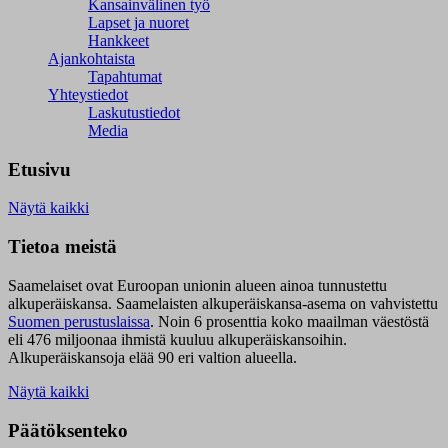
Kansainvälinen työ
Lapset ja nuoret
Hankkeet
Ajankohtaista
Tapahtumat
Yhteystiedot
Laskutustiedot
Media
Etusivu
Näytä kaikki
Tietoa meistä
Saamelaiset ovat Euroopan unionin alueen ainoa tunnustettu
alkuperäiskansa. Saamelaisten alkuperäiskansa-asema on vahvistettu
Suomen perustuslaissa
.
Noin 6 prosenttia koko maailman väestöstä
eli 476 miljoonaa ihmistä kuuluu alkuperäiskansoihin.
Alkuperäiskansoja elää 90 eri valtion alueella.
Näytä kaikki
Päätöksenteko