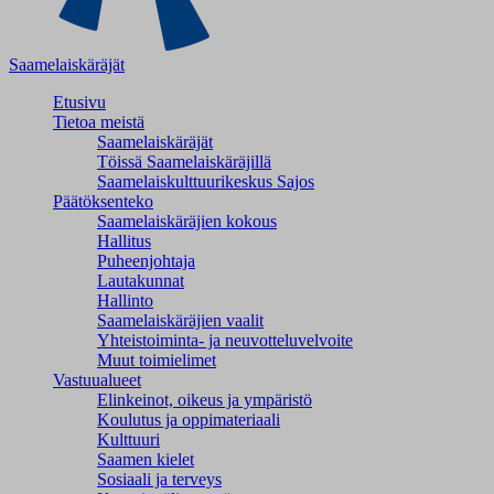
Saamelaiskäräjät
Etusivu
Tietoa meistä
Saamelaiskäräjät
Töissä Saamelaiskäräjillä
Saamelaiskulttuuri­keskus Sajos
Päätöksenteko
Saamelaiskäräjien kokous
Hallitus
Puheenjohtaja
Lautakunnat
Hallinto
Saamelaiskäräjien vaalit
Yhteistoiminta- ja neuvotteluvelvoite
Muut toimielimet
Vastuualueet
Elinkeinot, oikeus ja ympäristö
Koulutus ja oppimateriaali
Kulttuuri
Saamen kielet
Sosiaali ja terveys