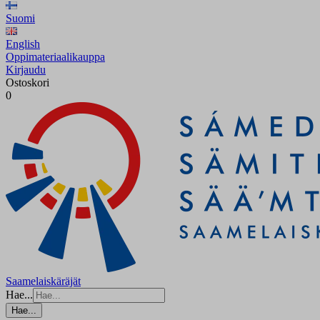
Suomi
English
Oppimateriaalikauppa
Kirjaudu
Ostoskori
0
Saamelaiskäräjät
Hae...
Hae...